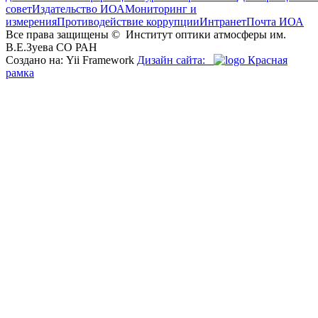
совет
Издательство ИОА
Мониторинг и
измерения
Противодействие коррупции
Интранет
Почта ИОА
Все права защищены ©
Институт оптики атмосферы им.
В.Е.Зуева СО РАН
Создано на: Yii Framework
Дизайн сайта:
Красная
рамка