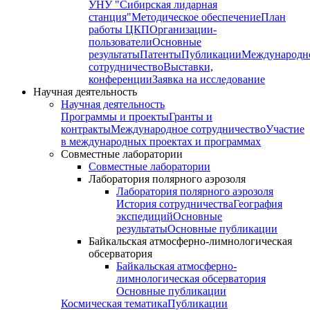
УНУ "Сибирская лидарная
станция"
Методическое обеспечение
План
работы ЦКП
Организации-
пользователи
Основные
результаты
Патенты
Публикации
Международн
сотрудничество
Выставки,
конференции
Заявка на исследование
Научная деятельность
Научная деятельность
Программы и проекты
Гранты и
контракты
Международное сотрудничество
Участие
в международных проектах и программах
Совместные лаборатории
Совместные лаборатории
Лаборатория полярного аэрозоля
Лаборатория полярного аэрозоля
История сотрудничества
География
экспедиций
Основные
результаты
Основные публикации
Байкальская атмосферно-лимнологическая
обсерватория
Байкальская атмосферно-
лимнологическая обсерватория
Основные публикации
Космическая тематика
Публикации