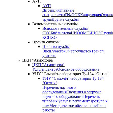
АУП
АУП
Дирекция
Главные
специалисты
ПФО
ОК
Канцелярия
Охран
труда
Другие службы
Вспомогательные службы
Вспомогательные службы
СУС
Библиотека
НИО
ОМС
ИЦ
ОЗ
Служб
КСП
ХО
Произв.службы
Произв.службы
Эксп.участок
Энергоучасток
Трансп.
участок
ЦКП "Атмосфера"
ЦКП "Атмосфера"
Услуги центра
Основное оборудование
УНУ "Самолёт-лаборатория Ту-134 "Оптик"
УНУ "Самолёт-лаборатория Ту-134
"Оптик"
Перечень научного
оборудования
Сведения о загрузке
научного оборудования
Перечень
типовых услуг и регламент доступа к
ним
Методическое обеспечение
План
работы