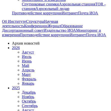
Спутниковые снимки
Аэрозольная станция
TOR -
станция
Аэрозольный лидар
Противодействие коррупции
Интранет
Почта ИОА
Об Институте
Структура
Научная
деятельность
Конференции
Журнал
Образование
Диссертационный совет
Издательство ИОА
Мониторинг и
измерения
Противодействие коррупции
Интранет
Почта ИОА
Архив новостей
2026
Август
Июль
Июнь
Май
Апрель
Март
Февраль
Январь
2025
Декабрь
Ноябрь
Октябрь
Сентябрь
Август