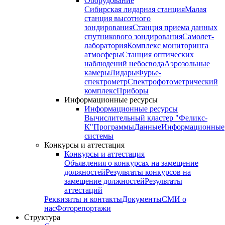
Оборудование
Сибирская лидарная станция
Малая
станция высотного
зондирования
Станция приема данных
спутникового зондирования
Самолет-
лаборатория
Комплекс мониторинга
атмосферы
Станция оптических
наблюдений небосвода
Аэрозольные
камеры
Лидары
Фурье-
спектрометр
Спектрофотометрический
комплекс
Приборы
Информационные ресурсы
Информационные ресурсы
Вычислительный кластер "Феликс-
К"
Программы
Данные
Информационные
системы
Конкурсы и аттестация
Конкурсы и аттестация
Объявления о конкурсах на замещение
должностей
Результаты конкурсов на
замещение должностей
Результаты
аттестаций
Реквизиты и контакты
Документы
СМИ о
нас
Фоторепортажи
Структура