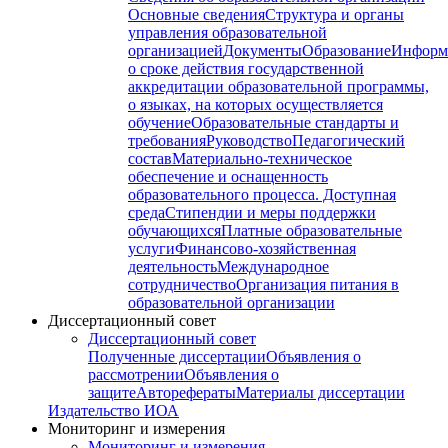
Основные сведения
Структура и органы
управления образовательной
организацией
Документы
Образование
Информ
о сроке действия государственной
аккредитации образовательной программы,
о языках, на которых осуществляется
обучение
Образовательные стандарты и
требования
Руководство
Педагогический
состав
Материально-техническое
обеспечение и оснащенность
образовательного процесса. Доступная
среда
Стипендии и меры поддержки
обучающихся
Платные образовательные
услуги
Финансово-хозяйственная
деятельность
Международное
сотрудничество
Организация питания в
образовательной организации
Диссертационный совет
Диссертационный совет
Полученные диссертации
Объявления о
рассмотрении
Объявления о
защите
Авторефераты
Материалы диссертации
Издательство ИОА
Мониторинг и измерения
Мониторинг и измерения