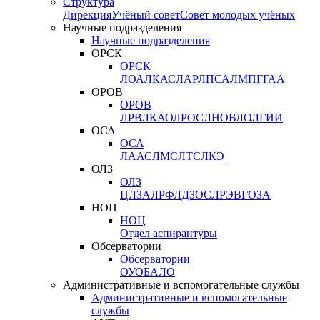
Структура
Дирекция
Учёный совет
Совет молодых учёных
Научные подразделения
Научные подразделения
ОРСК
ОРСК
ЛОА
ЛКАС
ЛАР
ЛПСА
ЛМПГ
ГАА
ОРОВ
ОРОВ
ЛРВ
ЛКАО
ЛРОС
ЛНОВ
ЛОЛ
ГИИ
ОСА
ОСА
ЛААС
ЛМС
ЛТС
ЛКЭ
ОЛЗ
ОЛЗ
ЦЛЗА
ЛРФ
ЛДЗОС
ЛРЭВ
ГОЗА
НОЦ
НОЦ
Отдел аспирантуры
Обсерватории
Обсерватории
ОУО
БАЛО
Административные и вспомогательные службы
Административные и вспомогательные
службы