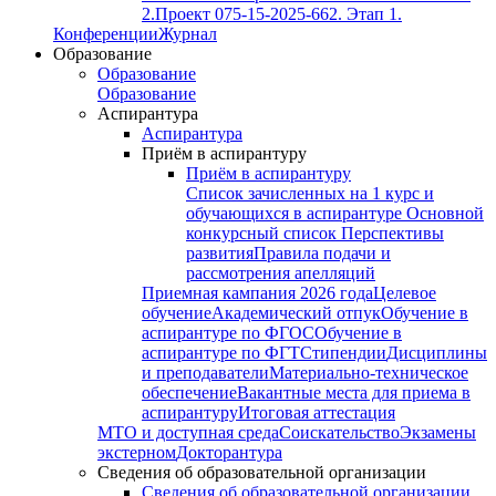
2.
Проект 075-15-2025-662. Этап 1.
Конференции
Журнал
Образование
Образование
Образование
Аспирантура
Аспирантура
Приём в аспирантуру
Приём в аспирантуру
Список зачисленных на 1 курс и
обучающихся в аспирантуре
Основной
конкурсный список
Перспективы
развития
Правила подачи и
рассмотрения апелляций
Приемная кампания 2026 года
Целевое
обучение
Академический отпук
Обучение в
аспирантуре по ФГОС
Обучение в
аспирантуре по ФГТ
Стипендии
Дисциплины
и преподаватели
Материально-техническое
обеспечение
Вакантные места для приема в
аспирантуру
Итоговая аттестация
МТО и доступная среда
Соискательство
Экзамены
экстерном
Докторантура
Сведения об образовательной организации
Сведения об образовательной организации