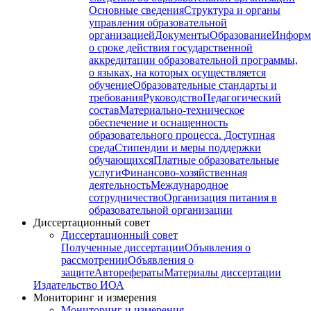
Основные сведения
Структура и органы
управления образовательной
организацией
Документы
Образование
Информ
о сроке действия государственной
аккредитации образовательной программы,
о языках, на которых осуществляется
обучение
Образовательные стандарты и
требования
Руководство
Педагогический
состав
Материально-техническое
обеспечение и оснащенность
образовательного процесса. Доступная
среда
Стипендии и меры поддержки
обучающихся
Платные образовательные
услуги
Финансово-хозяйственная
деятельность
Международное
сотрудничество
Организация питания в
образовательной организации
Диссертационный совет
Диссертационный совет
Полученные диссертации
Объявления о
рассмотрении
Объявления о
защите
Авторефераты
Материалы диссертации
Издательство ИОА
Мониторинг и измерения
Мониторинг и измерения