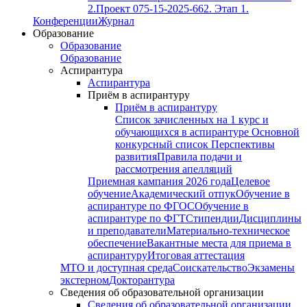
2.
Проект 075-15-2025-662. Этап 1.
Конференции
Журнал
Образование
Образование
Образование
Аспирантура
Аспирантура
Приём в аспирантуру
Приём в аспирантуру
Список зачисленных на 1 курс и
обучающихся в аспирантуре
Основной
конкурсный список
Перспективы
развития
Правила подачи и
рассмотрения апелляций
Приемная кампания 2026 года
Целевое
обучение
Академический отпук
Обучение в
аспирантуре по ФГОС
Обучение в
аспирантуре по ФГТ
Стипендии
Дисциплины
и преподаватели
Материально-техническое
обеспечение
Вакантные места для приема в
аспирантуру
Итоговая аттестация
МТО и доступная среда
Соискательство
Экзамены
экстерном
Докторантура
Сведения об образовательной организации
Сведения об образовательной организации