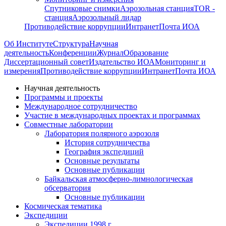
Спутниковые снимки
Аэрозольная станция
TOR -
станция
Аэрозольный лидар
Противодействие коррупции
Интранет
Почта ИОА
Об Институте
Структура
Научная
деятельность
Конференции
Журнал
Образование
Диссертационный совет
Издательство ИОА
Мониторинг и
измерения
Противодействие коррупции
Интранет
Почта ИОА
Научная деятельность
Программы и проекты
Международное сотрудничество
Участие в международных проектах и программах
Совместные лаборатории
Лаборатория полярного аэрозоля
История сотрудничества
География экспедиций
Основные результаты
Основные публикации
Байкальская атмосферно-лимнологическая
обсерватория
Основные публикации
Космическая тематика
Экспедиции
Экспедиции 1998 г.