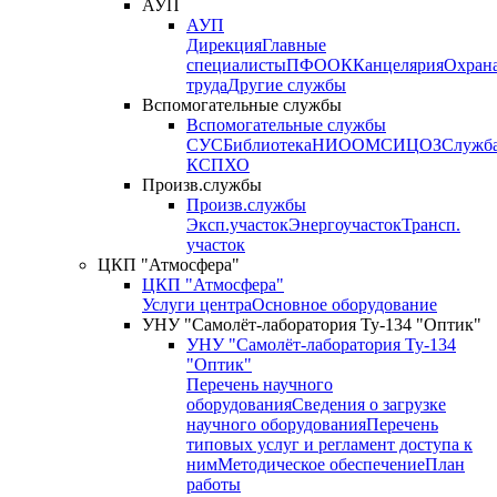
АУП
АУП
Дирекция
Главные
специалисты
ПФО
ОК
Канцелярия
Охран
труда
Другие службы
Вспомогательные службы
Вспомогательные службы
СУС
Библиотека
НИО
ОМС
ИЦ
ОЗ
Служб
КСП
ХО
Произв.службы
Произв.службы
Эксп.участок
Энергоучасток
Трансп.
участок
ЦКП "Атмосфера"
ЦКП "Атмосфера"
Услуги центра
Основное оборудование
УНУ "Самолёт-лаборатория Ту-134 "Оптик"
УНУ "Самолёт-лаборатория Ту-134
"Оптик"
Перечень научного
оборудования
Сведения о загрузке
научного оборудования
Перечень
типовых услуг и регламент доступа к
ним
Методическое обеспечение
План
работы