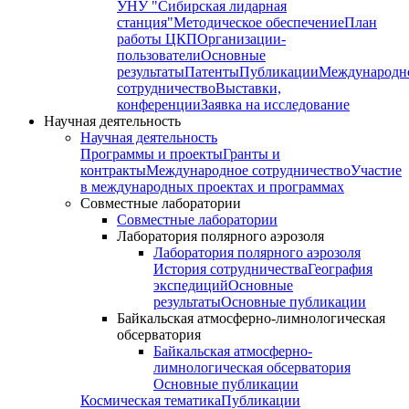
УНУ "Сибирская лидарная
станция"
Методическое обеспечение
План
работы ЦКП
Организации-
пользователи
Основные
результаты
Патенты
Публикации
Международн
сотрудничество
Выставки,
конференции
Заявка на исследование
Научная деятельность
Научная деятельность
Программы и проекты
Гранты и
контракты
Международное сотрудничество
Участие
в международных проектах и программах
Совместные лаборатории
Совместные лаборатории
Лаборатория полярного аэрозоля
Лаборатория полярного аэрозоля
История сотрудничества
География
экспедиций
Основные
результаты
Основные публикации
Байкальская атмосферно-лимнологическая
обсерватория
Байкальская атмосферно-
лимнологическая обсерватория
Основные публикации
Космическая тематика
Публикации