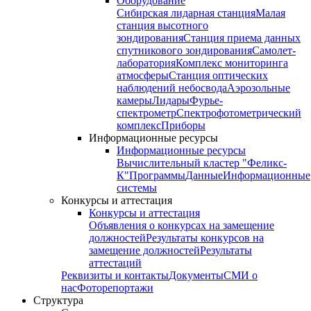
Оборудование
Сибирская лидарная станция
Малая
станция высотного
зондирования
Станция приема данных
спутникового зондирования
Самолет-
лаборатория
Комплекс мониторинга
атмосферы
Станция оптических
наблюдений небосвода
Аэрозольные
камеры
Лидары
Фурье-
спектрометр
Спектрофотометрический
комплекс
Приборы
Информационные ресурсы
Информационные ресурсы
Вычислительный кластер "Феликс-
К"
Программы
Данные
Информационные
системы
Конкурсы и аттестация
Конкурсы и аттестация
Объявления о конкурсах на замещение
должностей
Результаты конкурсов на
замещение должностей
Результаты
аттестаций
Реквизиты и контакты
Документы
СМИ о
нас
Фоторепортажи
Структура