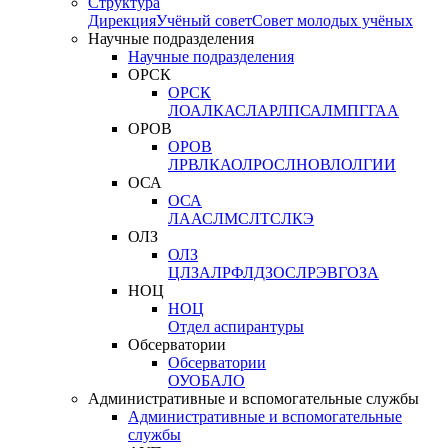
Структура
Дирекция
Учёный совет
Совет молодых учёных
Научные подразделения
Научные подразделения
ОРСК
ОРСК
ЛОА
ЛКАС
ЛАР
ЛПСА
ЛМПГ
ГАА
ОРОВ
ОРОВ
ЛРВ
ЛКАО
ЛРОС
ЛНОВ
ЛОЛ
ГИИ
ОСА
ОСА
ЛААС
ЛМС
ЛТС
ЛКЭ
ОЛЗ
ОЛЗ
ЦЛЗА
ЛРФ
ЛДЗОС
ЛРЭВ
ГОЗА
НОЦ
НОЦ
Отдел аспирантуры
Обсерватории
Обсерватории
ОУО
БАЛО
Административные и вспомогательные службы
Административные и вспомогательные
службы