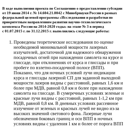
В ходе выполнения проекта по Соглашению о предоставлении субсидии
от 19 июня 2014 г. № 14.604.21.0042 с Минобрнауки России в рамках
федеральной целевой программы «Исследования и разработки по
приоритетным направлениям развития научно-технологического
комплекса России на 2014-2020 годы» на этапе № 3 в период
с 01.07.2015 г. по 31.12.2015 г. выполнялись следующие работы:
Проведены теоретические исследования по оценке
необходимой минимальной мощности лазерных
излучателей, достаточной для надежного обнаружения
посадочных огней при нахождении самолета на курсе и
глиссаде, при отклонениях от курса и глиссады и при
пробеге по взлетно-посадочной полосе (ВПП).
Показано, что для ночных условий лучи индикации
курса и глиссады лазерной СП для заданной выходной
мощности лазеров видны с расстояний, равных 1,6 км и
более при МДВ, равной 0,8 км и более при нахождении
самолета на глиссаде. В сумеречных условиях зеленые и
красные лучи видны с расстояний, равных 1-1,2 км при
МДВ, равной 0,8 км. В дневных условиях рассеянное
излучение от зеленых и красных лучей не видно из-за
высоких значений светового фона. Лазерные лучи
обозначения боковых границ и оси ВПП в ночных
условиях видны с удаления 1 км и более от порога ВПП