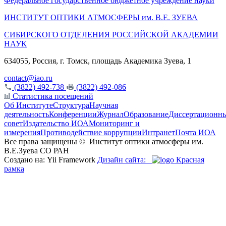
Федеральное государственное бюджетное учреждение науки
ИНСТИТУТ ОПТИКИ АТМОСФЕРЫ
им.
В.Е. ЗУЕВА
СИБИРСКОГО ОТДЕЛЕНИЯ РОССИЙСКОЙ АКАДЕМИИ
НАУК
634055, Россия, г. Томск, площадь Академика Зуева, 1
contact@iao.ru
(3822) 492-738
(3822) 492-086
Статистика посещений
Об Институте
Структура
Научная
деятельность
Конференции
Журнал
Образование
Диссертационн
совет
Издательство ИОА
Мониторинг и
измерения
Противодействие коррупции
Интранет
Почта ИОА
Все права защищены ©
Институт оптики атмосферы им.
В.Е.Зуева СО РАН
Создано на: Yii Framework
Дизайн сайта:
Красная
рамка