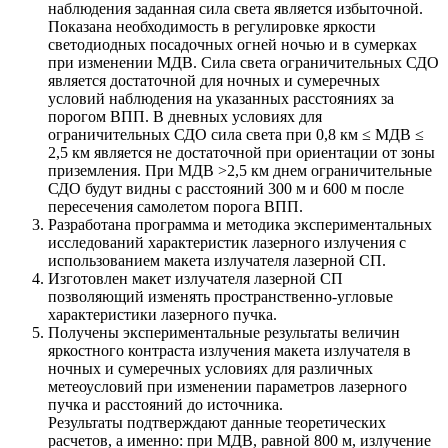
наблюдения заданная сила света является избыточной.
Показана необходимость в регулировке яркости
светодиодных посадочных огней ночью и в сумерках
при изменении МДВ. Сила света ограничительных СДО
является достаточной для ночных и сумеречных
условий наблюдения на указанных расстояниях за
порогом ВПП. В дневных условиях для
ограничительных СДО сила света при 0,8 км ≤ МДВ ≤
2,5 км является не достаточной при ориентации от зоны
приземления. При МДВ >2,5 км днем ограничительные
СДО будут видны с расстояний 300 м и 600 м после
пересечения самолетом порога ВПП.
Разработана программа и методика экспериментальных
исследований характеристик лазерного излучения с
использованием макета излучателя лазерной СП.
Изготовлен макет излучателя лазерной СП
позволяющий изменять пространственно-угловые
характеристики лазерного пучка.
Получены экспериментальные результаты величин
яркостного контраста излучения макета излучателя в
ночных и сумеречных условиях для различных
метеоусловий при изменении параметров лазерного
пучка и расстояний до источника.
Результаты подтверждают данные теоретических
расчетов, а именно: при МДВ, равной 800 м, излучение