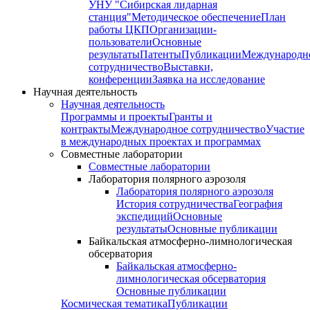
УНУ "Сибирская лидарная
станция"
Методическое обеспечение
План
работы ЦКП
Организации-
пользователи
Основные
результаты
Патенты
Публикации
Международн
сотрудничество
Выставки,
конференции
Заявка на исследование
Научная деятельность
Научная деятельность
Программы и проекты
Гранты и
контракты
Международное сотрудничество
Участие
в международных проектах и программах
Совместные лаборатории
Совместные лаборатории
Лаборатория полярного аэрозоля
Лаборатория полярного аэрозоля
История сотрудничества
География
экспедиций
Основные
результаты
Основные публикации
Байкальская атмосферно-лимнологическая
обсерватория
Байкальская атмосферно-
лимнологическая обсерватория
Основные публикации
Космическая тематика
Публикации