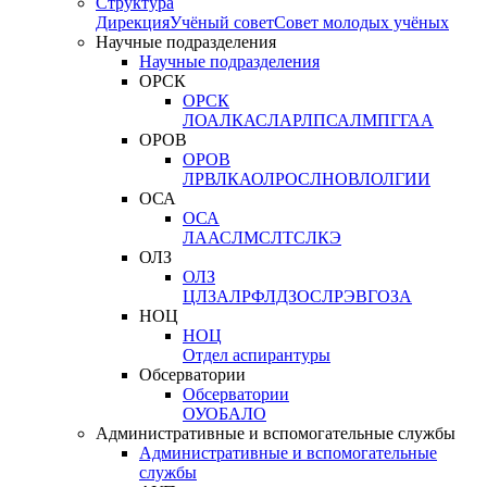
Структура
Дирекция
Учёный совет
Совет молодых учёных
Научные подразделения
Научные подразделения
ОРСК
ОРСК
ЛОА
ЛКАС
ЛАР
ЛПСА
ЛМПГ
ГАА
ОРОВ
ОРОВ
ЛРВ
ЛКАО
ЛРОС
ЛНОВ
ЛОЛ
ГИИ
ОСА
ОСА
ЛААС
ЛМС
ЛТС
ЛКЭ
ОЛЗ
ОЛЗ
ЦЛЗА
ЛРФ
ЛДЗОС
ЛРЭВ
ГОЗА
НОЦ
НОЦ
Отдел аспирантуры
Обсерватории
Обсерватории
ОУО
БАЛО
Административные и вспомогательные службы
Административные и вспомогательные
службы