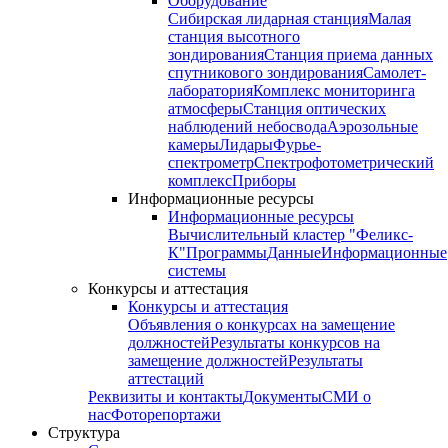
Оборудование
Сибирская лидарная станция
Малая
станция высотного
зондирования
Станция приема данных
спутникового зондирования
Самолет-
лаборатория
Комплекс мониторинга
атмосферы
Станция оптических
наблюдений небосвода
Аэрозольные
камеры
Лидары
Фурье-
спектрометр
Спектрофотометрический
комплекс
Приборы
Информационные ресурсы
Информационные ресурсы
Вычислительный кластер "Феликс-
К"
Программы
Данные
Информационные
системы
Конкурсы и аттестация
Конкурсы и аттестация
Объявления о конкурсах на замещение
должностей
Результаты конкурсов на
замещение должностей
Результаты
аттестаций
Реквизиты и контакты
Документы
СМИ о
нас
Фоторепортажи
Структура