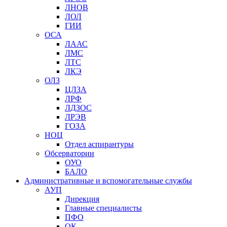
ЛНОВ
ЛОЛ
ГИИ
ОСА
ЛААС
ЛМС
ЛТС
ЛКЭ
ОЛЗ
ЦЛЗА
ЛРФ
ЛДЗОС
ЛРЭВ
ГОЗА
НОЦ
Отдел аспирантуры
Обсерватории
ОУО
БАЛО
Административные и вспомогательные службы
АУП
Дирекция
Главные специалисты
ПФО
ОК