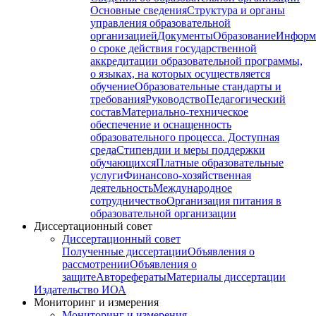
Основные сведения
Структура и органы
управления образовательной
организацией
Документы
Образование
Информ
о сроке действия государственной
аккредитации образовательной программы,
о языках, на которых осуществляется
обучение
Образовательные стандарты и
требования
Руководство
Педагогический
состав
Материально-техническое
обеспечение и оснащенность
образовательного процесса. Доступная
среда
Стипендии и меры поддержки
обучающихся
Платные образовательные
услуги
Финансово-хозяйственная
деятельность
Международное
сотрудничество
Организация питания в
образовательной организации
Диссертационный совет
Диссертационный совет
Полученные диссертации
Объявления о
рассмотрении
Объявления о
защите
Авторефераты
Материалы диссертации
Издательство ИОА
Мониторинг и измерения
Мониторинг и измерения