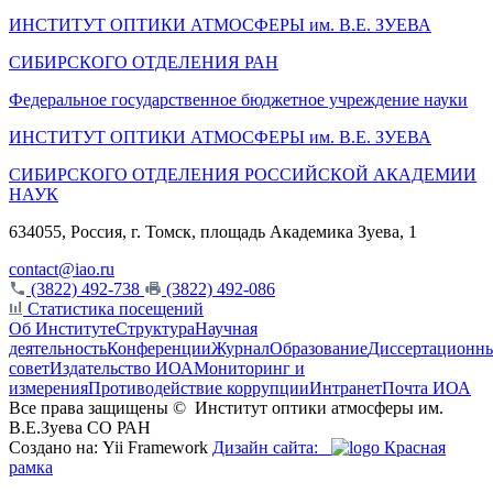
ИНСТИТУТ ОПТИКИ АТМОСФЕРЫ
им.
В.Е. ЗУЕВА
СИБИРСКОГО ОТДЕЛЕНИЯ РАН
Федеральное государственное бюджетное учреждение науки
ИНСТИТУТ ОПТИКИ АТМОСФЕРЫ
им.
В.Е. ЗУЕВА
СИБИРСКОГО ОТДЕЛЕНИЯ РОССИЙСКОЙ АКАДЕМИИ
НАУК
634055, Россия, г. Томск, площадь Академика Зуева, 1
contact@iao.ru
(3822) 492-738
(3822) 492-086
Статистика посещений
Об Институте
Структура
Научная
деятельность
Конференции
Журнал
Образование
Диссертационн
совет
Издательство ИОА
Мониторинг и
измерения
Противодействие коррупции
Интранет
Почта ИОА
Все права защищены ©
Институт оптики атмосферы им.
В.Е.Зуева СО РАН
Создано на: Yii Framework
Дизайн сайта:
Красная
рамка