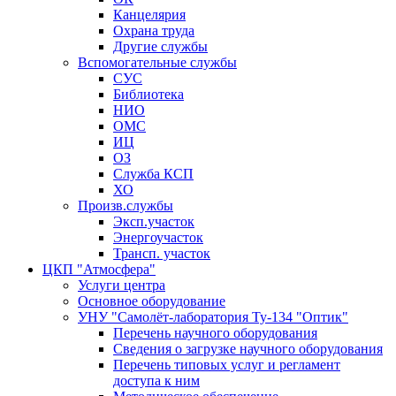
Канцелярия
Охрана труда
Другие службы
Вспомогательные службы
СУС
Библиотека
НИО
ОМС
ИЦ
ОЗ
Служба КСП
ХО
Произв.службы
Эксп.участок
Энергоучасток
Трансп. участок
ЦКП "Атмосфера"
Услуги центра
Основное оборудование
УНУ "Самолёт-лаборатория Ту-134 "Оптик"
Перечень научного оборудования
Сведения о загрузке научного оборудования
Перечень типовых услуг и регламент
доступа к ним