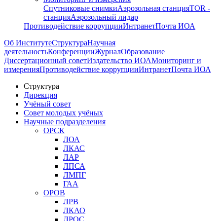
Спутниковые снимки
Аэрозольная станция
TOR -
станция
Аэрозольный лидар
Противодействие коррупции
Интранет
Почта ИОА
Об Институте
Структура
Научная
деятельность
Конференции
Журнал
Образование
Диссертационный совет
Издательство ИОА
Мониторинг и
измерения
Противодействие коррупции
Интранет
Почта ИОА
Структура
Дирекция
Учёный совет
Совет молодых учёных
Научные подразделения
ОРСК
ЛОА
ЛКАС
ЛАР
ЛПСА
ЛМПГ
ГАА
ОРОВ
ЛРВ
ЛКАО
ЛРОС