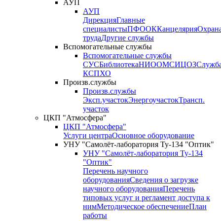
АУП
АУП
Дирекция
Главные
специалисты
ПФО
ОК
Канцелярия
Охран
труда
Другие службы
Вспомогательные службы
Вспомогательные службы
СУС
Библиотека
НИО
ОМС
ИЦ
ОЗ
Служб
КСП
ХО
Произв.службы
Произв.службы
Эксп.участок
Энергоучасток
Трансп.
участок
ЦКП "Атмосфера"
ЦКП "Атмосфера"
Услуги центра
Основное оборудование
УНУ "Самолёт-лаборатория Ту-134 "Оптик"
УНУ "Самолёт-лаборатория Ту-134
"Оптик"
Перечень научного
оборудования
Сведения о загрузке
научного оборудования
Перечень
типовых услуг и регламент доступа к
ним
Методическое обеспечение
План
работы