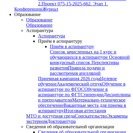
2.
Проект 075-15-2025-662. Этап 1.
Конференции
Журнал
Образование
Образование
Образование
Аспирантура
Аспирантура
Приём в аспирантуру
Приём в аспирантуру
Список зачисленных на 1 курс и
обучающихся в аспирантуре
Основной
конкурсный список
Перспективы
развития
Правила подачи и
рассмотрения апелляций
Приемная кампания 2026 года
Целевое
обучение
Академический отпук
Обучение в
аспирантуре по ФГОС
Обучение в
аспирантуре по ФГТ
Стипендии
Дисциплины
и преподаватели
Материально-техническое
обеспечение
Вакантные места для приема в
аспирантуру
Итоговая аттестация
МТО и доступная среда
Соискательство
Экзамены
экстерном
Докторантура
Сведения об образовательной организации
Сведения об образовательной организации