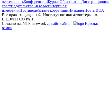
деятельность
Конференции
Журнал
Образование
Диссертационн
совет
Издательство ИОА
Мониторинг и
измерения
Противодействие коррупции
Интранет
Почта ИОА
Все права защищены ©
Институт оптики атмосферы им.
В.Е.Зуева СО РАН
Создано на: Yii Framework
Дизайн сайта:
Красная
рамка