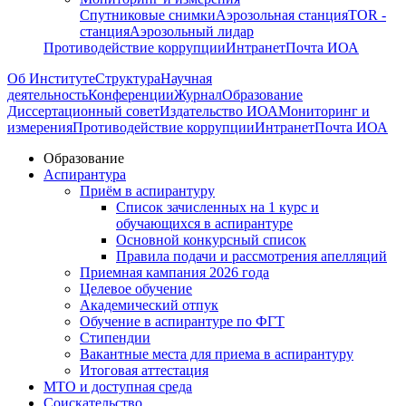
Спутниковые снимки
Аэрозольная станция
TOR -
станция
Аэрозольный лидар
Противодействие коррупции
Интранет
Почта ИОА
Об Институте
Структура
Научная
деятельность
Конференции
Журнал
Образование
Диссертационный совет
Издательство ИОА
Мониторинг и
измерения
Противодействие коррупции
Интранет
Почта ИОА
Образование
Аспирантура
Приём в аспирантуру
Список зачисленных на 1 курс и
обучающихся в аспирантуре
Основной конкурсный список
Правила подачи и рассмотрения апелляций
Приемная кампания 2026 года
Целевое обучение
Академический отпук
Обучение в аспирантуре по ФГТ
Стипендии
Вакантные места для приема в аспирантуру
Итоговая аттестация
МТО и доступная среда
Соискательство