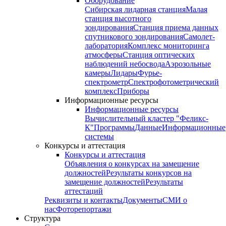
Оборудование
Сибирская лидарная станция
Малая
станция высотного
зондирования
Станция приема данных
спутникового зондирования
Самолет-
лаборатория
Комплекс мониторинга
атмосферы
Станция оптических
наблюдений небосвода
Аэрозольные
камеры
Лидары
Фурье-
спектрометр
Спектрофотометрический
комплекс
Приборы
Информационные ресурсы
Информационные ресурсы
Вычислительный кластер "Феликс-
К"
Программы
Данные
Информационные
системы
Конкурсы и аттестация
Конкурсы и аттестация
Объявления о конкурсах на замещение
должностей
Результаты конкурсов на
замещение должностей
Результаты
аттестаций
Реквизиты и контакты
Документы
СМИ о
нас
Фоторепортажи
Структура