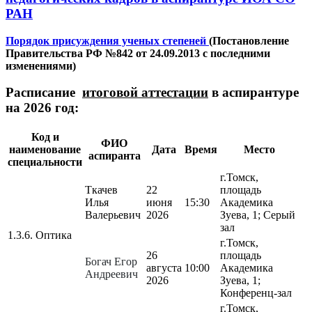
РАН
Порядок присуждения ученых степеней
(Постановление
Правительства РФ №842 от 24.09.2013 с последними
изменениями)
Расписание
итоговой аттестации
в аспирантуре
на 2026 год:
Код и
ФИО
наименование
Дата
Время
Место
аспиранта
специальности
г.Томск,
Ткачев
22
площадь
Илья
июня
15:30
Академика
Валерьевич
2026
Зуева, 1; Серый
зал
1.3.6. Оптика
г.Томск,
26
площадь
Богач Егор
августа
10:00
Академика
Андреевич
2026
Зуева, 1;
Конференц-зал
г.Томск,