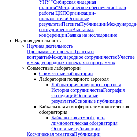
УНУ "Сибирская лидарная
станция"
Методическое обеспечение
План
работы ЦКП
Организации-
пользователи
Основные
результаты
Патенты
Публикации
Международн
сотрудничество
Выставки,
конференции
Заявка на исследование
Научная деятельность
Научная деятельность
Программы и проекты
Гранты и
контракты
Международное сотрудничество
Участие
в международных проектах и программах
Совместные лаборатории
Совместные лаборатории
Лаборатория полярного аэрозоля
Лаборатория полярного аэрозоля
История сотрудничества
География
экспедиций
Основные
результаты
Основные публикации
Байкальская атмосферно-лимнологическая
обсерватория
Байкальская атмосферно-
лимнологическая обсерватория
Основные публикации
Космическая тематика
Публикации