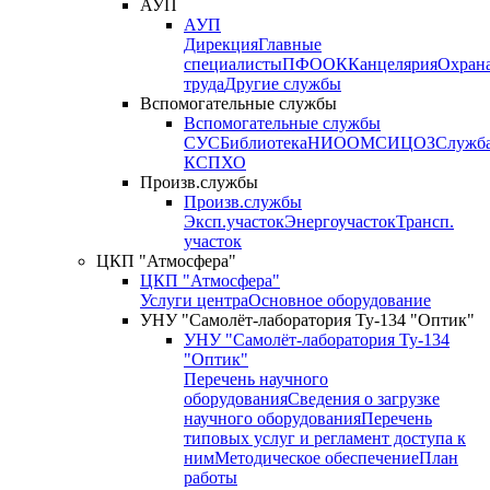
АУП
АУП
Дирекция
Главные
специалисты
ПФО
ОК
Канцелярия
Охран
труда
Другие службы
Вспомогательные службы
Вспомогательные службы
СУС
Библиотека
НИО
ОМС
ИЦ
ОЗ
Служб
КСП
ХО
Произв.службы
Произв.службы
Эксп.участок
Энергоучасток
Трансп.
участок
ЦКП "Атмосфера"
ЦКП "Атмосфера"
Услуги центра
Основное оборудование
УНУ "Самолёт-лаборатория Ту-134 "Оптик"
УНУ "Самолёт-лаборатория Ту-134
"Оптик"
Перечень научного
оборудования
Сведения о загрузке
научного оборудования
Перечень
типовых услуг и регламент доступа к
ним
Методическое обеспечение
План
работы