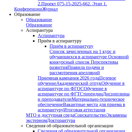
2.
Проект 075-15-2025-662. Этап 1.
Конференции
Журнал
Образование
Образование
Образование
Аспирантура
Аспирантура
Приём в аспирантуру
Приём в аспирантуру
Список зачисленных на 1 курс и
обучающихся в аспирантуре
Основной
конкурсный список
Перспективы
развития
Правила подачи и
рассмотрения апелляций
Приемная кампания 2026 года
Целевое
обучение
Академический отпук
Обучение в
аспирантуре по ФГОС
Обучение в
аспирантуре по ФГТ
Стипендии
Дисциплины
и преподаватели
Материально-техническое
обеспечение
Вакантные места для приема в
аспирантуру
Итоговая аттестация
МТО и доступная среда
Соискательство
Экзамены
экстерном
Докторантура
Сведения об образовательной организации
Сведения об образовательной организации