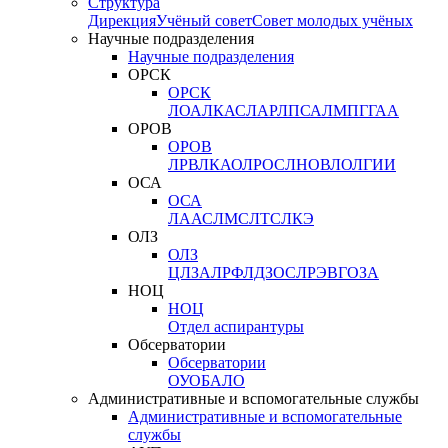
Структура
Дирекция
Учёный совет
Совет молодых учёных
Научные подразделения
Научные подразделения
ОРСК
ОРСК
ЛОА
ЛКАС
ЛАР
ЛПСА
ЛМПГ
ГАА
ОРОВ
ОРОВ
ЛРВ
ЛКАО
ЛРОС
ЛНОВ
ЛОЛ
ГИИ
ОСА
ОСА
ЛААС
ЛМС
ЛТС
ЛКЭ
ОЛЗ
ОЛЗ
ЦЛЗА
ЛРФ
ЛДЗОС
ЛРЭВ
ГОЗА
НОЦ
НОЦ
Отдел аспирантуры
Обсерватории
Обсерватории
ОУО
БАЛО
Административные и вспомогательные службы
Административные и вспомогательные
службы