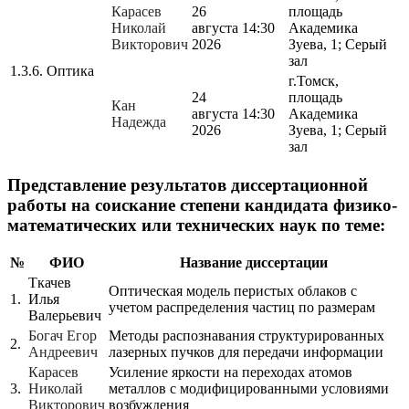
Карасев
26
площадь
Николай
августа
14:30
Академика
Викторович
2026
Зуева, 1; Серый
зал
1.3.6. Оптика
г.Томск,
24
площадь
Кан
августа
14:30
Академика
Надежда
2026
Зуева, 1; Серый
зал
Представление результатов диссертационной
работы на соискание степени кандидата физико-
математических или технических наук по теме:
№
ФИО
Название диссертации
Ткачев
Оптическая модель перистых облаков с
1.
Илья
учетом распределения частиц по размерам
Валерьевич
Богач Егор
Методы распознавания структурированных
2.
Андреевич
лазерных пучков для передачи информации
Карасев
Усиление яркости на переходах атомов
3.
Николай
металлов с модифицированными условиями
Викторович
возбуждения