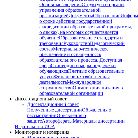
Основные сведения
Структура и органы
управления образовательной
организацией
Документы
Образование
Информ
о сроке действия государственной
аккредитации образовательной программы,
о языках, на которых осуществляется
обучение
Образовательные стандарты и
требования
Руководство
Педагогический
состав
Материально-техническое
обеспечение и оснащенность
образовательного процесса. Доступная
среда
Стипендии и меры поддержки
обучающихся
Платные образовательные
услуги
Финансово-хозяйственная
деятельность
Международное
сотрудничество
Организация питания в
образовательной организации
Диссертационный совет
Диссертационный совет
Полученные диссертации
Объявления о
рассмотрении
Объявления о
защите
Авторефераты
Материалы диссертации
Издательство ИОА
Мониторинг и измерения
Мониторинг и измерения