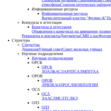
Сибирская лидарная станция
Малая стан
атмосферы
Станция оптических наблюде
Информационные ресурсы
Информационные ресурсы
Вычислительный кластер "Феликс-К"
П
Конкурсы и аттестация
Конкурсы и аттестация
Объявления о конкурсах на замещение должн
Реквизиты и контакты
Документы
СМИ о нас
Фотор
Структура
Структура
Дирекция
Учёный совет
Совет молодых учёных
Научные подразделения
Научные подразделения
ОРСК
ОРСК
ЛОА
ЛКАС
ЛАР
ЛПСА
ЛМПГ
ГАА
ОРОВ
ОРОВ
ЛРВ
ЛКАО
ЛРОС
ЛНОВ
ЛОЛ
ГИИ
ОСА
ОСА
ЛААС
ЛМС
ЛТС
ЛКЭ
ОЛЗ
ОЛЗ