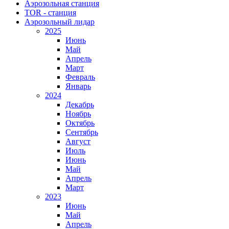
Аэрозольная станция
TOR - станция
Аэрозольный лидар
2025
Июнь
Май
Апрель
Март
Февраль
Январь
2024
Декабрь
Ноябрь
Октябрь
Сентябрь
Август
Июль
Июнь
Май
Апрель
Март
2023
Июнь
Май
Апрель