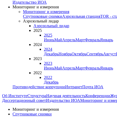
Издательство ИОА
Мониторинг и измерения
Мониторинг и измерения
Спутниковые снимки
Аэрозольная станция
TOR - ст
Аэрозольный лидар
Аэрозольный лидар
2025
2025
Июнь
Май
Апрель
Март
Февраль
Январь
2024
2024
Декабрь
Ноябрь
Октябрь
Сентябрь
Август
2023
2023
Июнь
Май
Апрель
Март
Февраль
Январь
2022
2022
Декабрь
Противодействие коррупции
Интранет
Почта ИОА
Об Институте
Структура
Научная деятельность
Конференции
Жу
Диссертационный совет
Издательство ИОА
Мониторинг и изме
Мониторинг и измерения
Спутниковые снимки