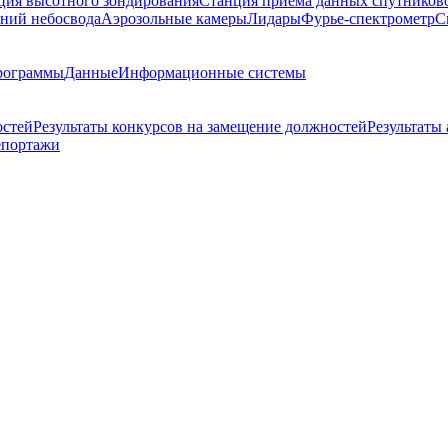
ция высотного зондирования
Станция приема данных спутников
ний небосвода
Аэрозольные камеры
Лидары
Фурье-спектрометр
С
рограммы
Данные
Информационные системы
остей
Результаты конкурсов на замещение должностей
Результаты
епортажи