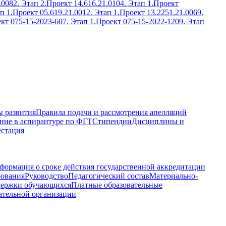
.0082. Этап 2.
Проект 14.616.21.0104. Этап 1.
Проект
п 1.
Проект 05.619.21.0012. Этап 1.
Проект 13.2251.21.0069.
кт 075-15-2023-607. Этап 1.
Проект 075-15-2022-1209. Этап
 развития
Правила подачи и рассмотрения апелляций
ние в аспирантуре по ФГТ
Стипендии
Дисциплины и
естация
формация о сроке действия государственной аккредитации
бования
Руководство
Педагогический состав
Материально-
держки обучающихся
Платные образовательные
ательной организации