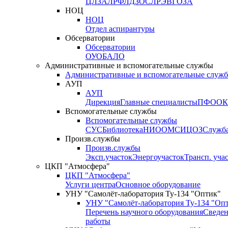
ЦЛЗА
ЛРФ
ЛДЗОС
ЛРЭВ
ГОЗА
НОЦ
НОЦ
Отдел аспирантуры
Обсерватории
Обсерватории
ОУО
БАЛО
Административные и вспомогательные службы
Административные и вспомогательные служ
АУП
АУП
Дирекция
Главные специалисты
ПФО
ОК
Вспомогательные службы
Вспомогательные службы
СУС
Библиотека
НИО
ОМС
ИЦ
ОЗ
Служб
Произв.службы
Произв.службы
Эксп.участок
Энергоучасток
Трансп. уча
ЦКП "Атмосфера"
ЦКП "Атмосфера"
Услуги центра
Основное оборудование
УНУ "Самолёт-лаборатория Ту-134 "Оптик"
УНУ "Самолёт-лаборатория Ту-134 "Оп
Перечень научного оборудования
Сведен
работы