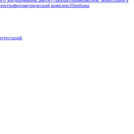
ого зондирования
Самолет-лаборатория
Комплекс мониторинга
пектрофотометрический комплекс
Приборы
 аттестаций