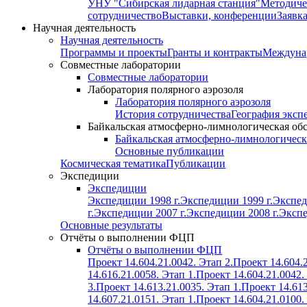
УНУ "Сибирская лидарная станция"
Методиче
сотрудничество
Выставки, конференции
Заявк
Научная деятельность
Научная деятельность
Программы и проекты
Гранты и контракты
Междунар
Совместные лаборатории
Совместные лаборатории
Лаборатория полярного аэрозоля
Лаборатория полярного аэрозоля
История сотрудничества
География эксп
Байкальская атмосферно-лимнологическая об
Байкальская атмосферно-лимнологическ
Основные публикации
Космическая тематика
Публикации
Экспедиции
Экспедиции
Экспедиции 1998 г.
Экспедиции 1999 г.
Экспед
г.
Экспедиции 2007 г.
Экспедиции 2008 г.
Экспе
Основные результаты
Отчёты о выполнении ФЦП
Отчёты о выполнении ФЦП
Проект 14.604.21.0042. Этап 2.
Проект 14.604.2
14.616.21.0058. Этап 1.
Проект 14.604.21.0042.
3.
Проект 14.613.21.0035. Этап 1.
Проект 14.613
14.607.21.0151. Этап 1.
Проект 14.604.21.0100.