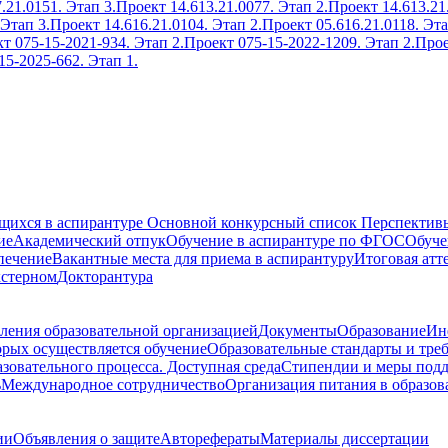
.21.0151. Этап 3.
Проект 14.613.21.0077. Этап 2.
Проект 14.613.21
 Этап 3.
Проект 14.616.21.0104. Этап 2.
Проект 05.616.21.0118. Эта
т 075-15-2021-934. Этап 2.
Проект 075-15-2022-1209. Этап 2.
Прое
15-2025-662. Этап 1.
ющихся в аспирантуре
Основной конкурсный список
Перспективы
ие
Академический отпук
Обучение в аспирантуре по ФГОС
Обуче
печение
Вакантные места для приема в аспирантуру
Итоговая атт
кстерном
Докторантура
ления образовательной организацией
Документы
Образование
Ин
орых осуществляется обучение
Образовательные стандарты и тре
зовательного процесса. Доступная среда
Стипендии и меры под
ь
Международное сотрудничество
Организация питания в образов
ии
Объявления о защите
Авторефераты
Материалы диссертации