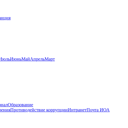
анция
Июль
Июнь
Май
Апрель
Март
рнал
Образование
рения
Противодействие коррупции
Интранет
Почта ИОА