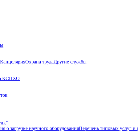
бы
Канцелярия
Охрана труда
Другие службы
а КСП
ХО
сток
тик"
ия о загрузке научного оборудования
Перечень типовых услуг и 