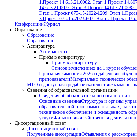
1.
Проект 14.613.21.0082. Этап 1.
Проект 14.607
14.613.21.0077. Этап 3.
Проект 14.613.21.0082.
Этап 1.
Проект 075-15-2022-1209. Этап 1.
Проек
3.
Проект 075-15-2023-607. Этап 2.
Проект 075-
Конференции
Журнал
Образование
Образование
Образование
Аспирантура
Аспирантура
Приём в аспирантуру
Приём в аспирантуру
Список зачисленных на 1 курс и обуча
Приемная кампания 2026 года
Целевое обучен
преподаватели
Материально-техническое обес
МТО и доступная среда
Соискательство
Экзамены э
Сведения об образовательной организации
Сведения об образовательной организации
Основные сведения
Структура и органы управ
образовательной программы, о языках, на кот
техническое обеспечение и оснащенность обра
услуги
Финансово-хозяйственная деятельност
Диссертационный совет
Диссертационный совет
Полученные диссертации
Объявления о рассмотрен