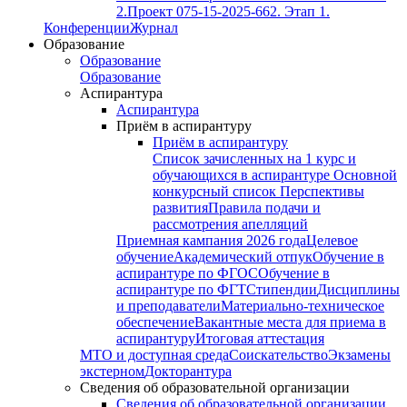
2.
Проект 075-15-2025-662. Этап 1.
Конференции
Журнал
Образование
Образование
Образование
Аспирантура
Аспирантура
Приём в аспирантуру
Приём в аспирантуру
Список зачисленных на 1 курс и
обучающихся в аспирантуре
Основной
конкурсный список
Перспективы
развития
Правила подачи и
рассмотрения апелляций
Приемная кампания 2026 года
Целевое
обучение
Академический отпук
Обучение в
аспирантуре по ФГОС
Обучение в
аспирантуре по ФГТ
Стипендии
Дисциплины
и преподаватели
Материально-техническое
обеспечение
Вакантные места для приема в
аспирантуру
Итоговая аттестация
МТО и доступная среда
Соискательство
Экзамены
экстерном
Докторантура
Сведения об образовательной организации
Сведения об образовательной организации