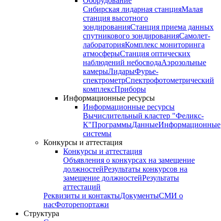
Оборудование
Сибирская лидарная станция
Малая
станция высотного
зондирования
Станция приема данных
спутникового зондирования
Самолет-
лаборатория
Комплекс мониторинга
атмосферы
Станция оптических
наблюдений небосвода
Аэрозольные
камеры
Лидары
Фурье-
спектрометр
Спектрофотометрический
комплекс
Приборы
Информационные ресурсы
Информационные ресурсы
Вычислительный кластер "Феликс-
К"
Программы
Данные
Информационные
системы
Конкурсы и аттестация
Конкурсы и аттестация
Объявления о конкурсах на замещение
должностей
Результаты конкурсов на
замещение должностей
Результаты
аттестаций
Реквизиты и контакты
Документы
СМИ о
нас
Фоторепортажи
Структура