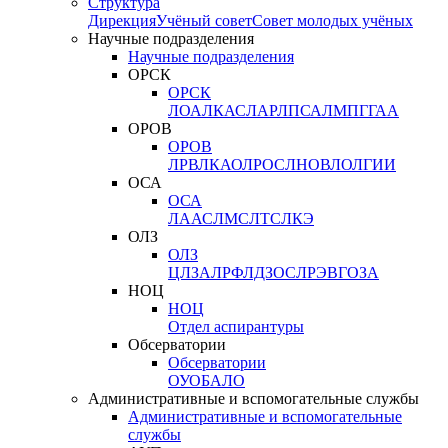
Структура
Дирекция
Учёный совет
Совет молодых учёных
Научные подразделения
Научные подразделения
ОРСК
ОРСК
ЛОА
ЛКАС
ЛАР
ЛПСА
ЛМПГ
ГАА
ОРОВ
ОРОВ
ЛРВ
ЛКАО
ЛРОС
ЛНОВ
ЛОЛ
ГИИ
ОСА
ОСА
ЛААС
ЛМС
ЛТС
ЛКЭ
ОЛЗ
ОЛЗ
ЦЛЗА
ЛРФ
ЛДЗОС
ЛРЭВ
ГОЗА
НОЦ
НОЦ
Отдел аспирантуры
Обсерватории
Обсерватории
ОУО
БАЛО
Административные и вспомогательные службы
Административные и вспомогательные
службы