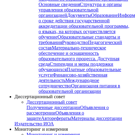
Основные сведения
Структура и органы
управления образовательной
организацией
Документы
Образование
Информ
о сроке действия государственной
аккредитации образовательной программы,
о языках, на которых осуществляется
обучение
Образовательные стандарты и
требования
Руководство
Педагогический
состав
Материально-техническое
обеспечение и оснащенность
образовательного процесса. Доступная
среда
Стипендии и меры поддержки
обучающихся
Платные образовательные
услуги
Финансово-хозяйственная
деятельность
Международное
сотрудничество
Организация питания в
образовательной организации
Диссертационный совет
Диссертационный совет
Полученные диссертации
Объявления о
рассмотрении
Объявления о
защите
Авторефераты
Материалы диссертации
Издательство ИОА
Мониторинг и измерения
Мониторинг и измерения