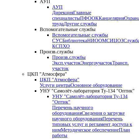
АУП
АУП
Дирекция
Главные
специалисты
ПФО
ОК
Канцелярия
Охран
труда
Другие службы
Вспомогательные службы
Вспомогательные службы
СУС
Библиотека
НИО
ОМС
ИЦ
ОЗ
Служб
КСП
ХО
Произв.службы
Произв.службы
Эксп.участок
Энергоучасток
Трансп.
участок
ЦКП "Атмосфера"
ЦКП "Атмосфера"
Услуги центра
Основное оборудование
УНУ "Самолёт-лаборатория Ту-134 "Оптик"
УНУ "Самолёт-лаборатория Ту-134
"Оптик"
Перечень научного
оборудования
Сведения о загрузке
научного оборудования
Перечень
типовых услуг и регламент доступа к
ним
Методическое обеспечение
План
работы