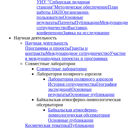
УНУ "Сибирская лидарная
станция"
Методическое обеспечение
План
работы ЦКП
Организации-
пользователи
Основные
результаты
Патенты
Публикации
Международн
сотрудничество
Выставки,
конференции
Заявка на исследование
Научная деятельность
Научная деятельность
Программы и проекты
Гранты и
контракты
Международное сотрудничество
Участие
в международных проектах и программах
Совместные лаборатории
Совместные лаборатории
Лаборатория полярного аэрозоля
Лаборатория полярного аэрозоля
История сотрудничества
География
экспедиций
Основные
результаты
Основные публикации
Байкальская атмосферно-лимнологическая
обсерватория
Байкальская атмосферно-
лимнологическая обсерватория
Основные публикации
Космическая тематика
Публикации