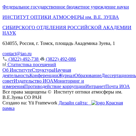
Федеральное государственное бюджетное учреждение науки
ИНСТИТУТ ОПТИКИ АТМОСФЕРЫ
им.
В.Е. ЗУЕВА
СИБИРСКОГО ОТДЕЛЕНИЯ РОССИЙСКОЙ АКАДЕМИИ
НАУК
634055, Россия, г. Томск, площадь Академика Зуева, 1
contact@iao.ru
(3822) 492-738
(3822) 492-086
Статистика посещений
Об Институте
Структура
Научная
деятельность
Конференции
Журнал
Образование
Диссертационн
совет
Издательство ИОА
Мониторинг и
измерения
Противодействие коррупции
Интранет
Почта ИОА
Все права защищены ©
Институт оптики атмосферы им.
В.Е.Зуева СО РАН
Создано на: Yii Framework
Дизайн сайта:
Красная
рамка