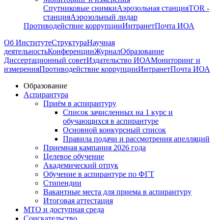
Спутниковые снимки
Аэрозольная станция
TOR -
станция
Аэрозольный лидар
Противодействие коррупции
Интранет
Почта ИОА
Об Институте
Структура
Научная
деятельность
Конференции
Журнал
Образование
Диссертационный совет
Издательство ИОА
Мониторинг и
измерения
Противодействие коррупции
Интранет
Почта ИОА
Образование
Аспирантура
Приём в аспирантуру
Список зачисленных на 1 курс и
обучающихся в аспирантуре
Основной конкурсный список
Правила подачи и рассмотрения апелляций
Приемная кампания 2026 года
Целевое обучение
Академический отпук
Обучение в аспирантуре по ФГТ
Стипендии
Вакантные места для приема в аспирантуру
Итоговая аттестация
МТО и доступная среда
Соискательство