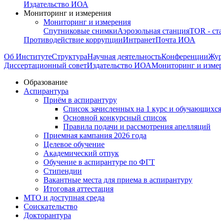
Издательство ИОА
Мониторинг и измерения
Мониторинг и измерения
Спутниковые снимки
Аэрозольная станция
TOR - ст
Противодействие коррупции
Интранет
Почта ИОА
Об Институте
Структура
Научная деятельность
Конференции
Жу
Диссертационный совет
Издательство ИОА
Мониторинг и изме
Образование
Аспирантура
Приём в аспирантуру
Список зачисленных на 1 курс и обучающихся
Основной конкурсный список
Правила подачи и рассмотрения апелляций
Приемная кампания 2026 года
Целевое обучение
Академический отпук
Обучение в аспирантуре по ФГТ
Стипендии
Вакантные места для приема в аспирантуру
Итоговая аттестация
МТО и доступная среда
Соискательство
Докторантура