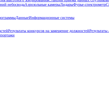
ция высотного зондирования
Станция приема данных спутников
ний небосвода
Аэрозольные камеры
Лидары
Фурье-спектрометр
С
рограммы
Данные
Информационные системы
остей
Результаты конкурсов на замещение должностей
Результаты
епортажи