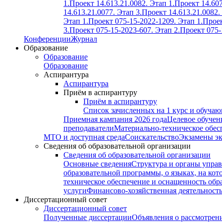
1.
Проект 14.613.21.0082. Этап 1.
Проект 14.607
14.613.21.0077. Этап 3.
Проект 14.613.21.0082.
Этап 1.
Проект 075-15-2022-1209. Этап 1.
Проек
3.
Проект 075-15-2023-607. Этап 2.
Проект 075-
Конференции
Журнал
Образование
Образование
Образование
Аспирантура
Аспирантура
Приём в аспирантуру
Приём в аспирантуру
Список зачисленных на 1 курс и обуча
Приемная кампания 2026 года
Целевое обучен
преподаватели
Материально-техническое обес
МТО и доступная среда
Соискательство
Экзамены э
Сведения об образовательной организации
Сведения об образовательной организации
Основные сведения
Структура и органы управ
образовательной программы, о языках, на кот
техническое обеспечение и оснащенность обра
услуги
Финансово-хозяйственная деятельност
Диссертационный совет
Диссертационный совет
Полученные диссертации
Объявления о рассмотрен