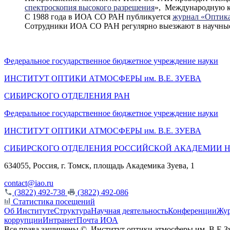
спектроскопия высокого разрешения
», Международную 
С 1988 года в ИОА СО РАН публикуется
журнал «Оптика
Сотрудники ИОА СО РАН регулярно выезжают в научные 
Федеральное государственное бюджетное учреждение науки
ИНСТИТУТ ОПТИКИ АТМОСФЕРЫ
им.
В.Е. ЗУЕВА
СИБИРСКОГО ОТДЕЛЕНИЯ РАН
Федеральное государственное бюджетное учреждение науки
ИНСТИТУТ ОПТИКИ АТМОСФЕРЫ
им.
В.Е. ЗУЕВА
СИБИРСКОГО ОТДЕЛЕНИЯ РОССИЙСКОЙ АКАДЕМИИ 
634055, Россия, г. Томск, площадь Академика Зуева, 1
contact@iao.ru
(3822) 492-738
(3822) 492-086
Статистика посещений
Об Институте
Структура
Научная деятельность
Конференции
Жу
коррупции
Интранет
Почта ИОА
Все права защищены ©
Институт оптики атмосферы им. В.Е.