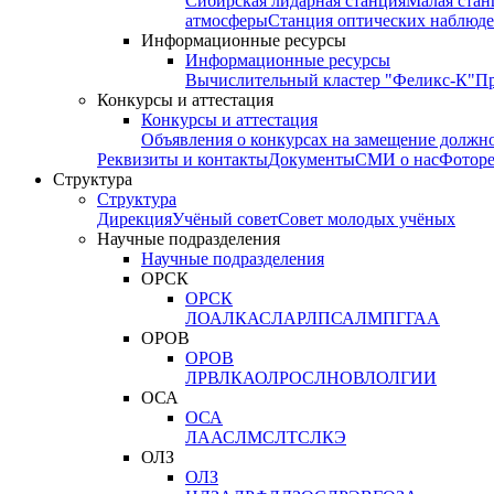
Сибирская лидарная станция
Малая стан
атмосферы
Станция оптических наблюде
Информационные ресурсы
Информационные ресурсы
Вычислительный кластер "Феликс-К"
П
Конкурсы и аттестация
Конкурсы и аттестация
Объявления о конкурсах на замещение должн
Реквизиты и контакты
Документы
СМИ о нас
Фотор
Структура
Структура
Дирекция
Учёный совет
Совет молодых учёных
Научные подразделения
Научные подразделения
ОРСК
ОРСК
ЛОА
ЛКАС
ЛАР
ЛПСА
ЛМПГ
ГАА
ОРОВ
ОРОВ
ЛРВ
ЛКАО
ЛРОС
ЛНОВ
ЛОЛ
ГИИ
ОСА
ОСА
ЛААС
ЛМС
ЛТС
ЛКЭ
ОЛЗ
ОЛЗ