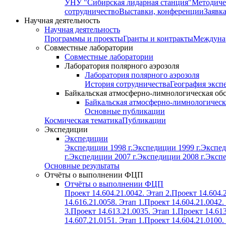
УНУ "Сибирская лидарная станция"
Методиче
сотрудничество
Выставки, конференции
Заявк
Научная деятельность
Научная деятельность
Программы и проекты
Гранты и контракты
Междунар
Совместные лаборатории
Совместные лаборатории
Лаборатория полярного аэрозоля
Лаборатория полярного аэрозоля
История сотрудничества
География эксп
Байкальская атмосферно-лимнологическая об
Байкальская атмосферно-лимнологическ
Основные публикации
Космическая тематика
Публикации
Экспедиции
Экспедиции
Экспедиции 1998 г.
Экспедиции 1999 г.
Экспед
г.
Экспедиции 2007 г.
Экспедиции 2008 г.
Экспе
Основные результаты
Отчёты о выполнении ФЦП
Отчёты о выполнении ФЦП
Проект 14.604.21.0042. Этап 2.
Проект 14.604.2
14.616.21.0058. Этап 1.
Проект 14.604.21.0042.
3.
Проект 14.613.21.0035. Этап 1.
Проект 14.613
14.607.21.0151. Этап 1.
Проект 14.604.21.0100.