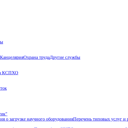
бы
Канцелярия
Охрана труда
Другие службы
а КСП
ХО
сток
тик"
ия о загрузке научного оборудования
Перечень типовых услуг и 