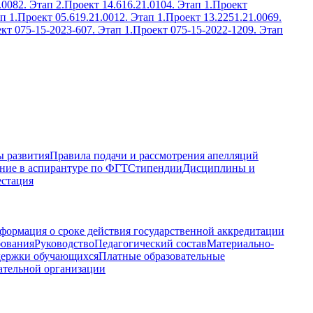
.0082. Этап 2.
Проект 14.616.21.0104. Этап 1.
Проект
п 1.
Проект 05.619.21.0012. Этап 1.
Проект 13.2251.21.0069.
кт 075-15-2023-607. Этап 1.
Проект 075-15-2022-1209. Этап
 развития
Правила подачи и рассмотрения апелляций
ние в аспирантуре по ФГТ
Стипендии
Дисциплины и
естация
формация о сроке действия государственной аккредитации
бования
Руководство
Педагогический состав
Материально-
держки обучающихся
Платные образовательные
ательной организации