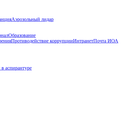
анция
Аэрозольный лидар
рнал
Образование
рения
Противодействие коррупции
Интранет
Почта ИОА
 в аспирантуре