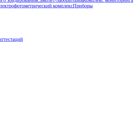
ого зондирования
Самолет-лаборатория
Комплекс мониторинга
пектрофотометрический комплекс
Приборы
 аттестаций