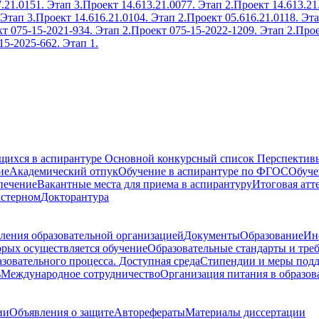
.21.0151. Этап 3.
Проект 14.613.21.0077. Этап 2.
Проект 14.613.21
 Этап 3.
Проект 14.616.21.0104. Этап 2.
Проект 05.616.21.0118. Эта
т 075-15-2021-934. Этап 2.
Проект 075-15-2022-1209. Этап 2.
Прое
15-2025-662. Этап 1.
ющихся в аспирантуре
Основной конкурсный список
Перспективы
ие
Академический отпук
Обучение в аспирантуре по ФГОС
Обуче
печение
Вакантные места для приема в аспирантуру
Итоговая атт
кстерном
Докторантура
ления образовательной организацией
Документы
Образование
Ин
орых осуществляется обучение
Образовательные стандарты и тре
зовательного процесса. Доступная среда
Стипендии и меры под
ь
Международное сотрудничество
Организация питания в образов
ии
Объявления о защите
Авторефераты
Материалы диссертации