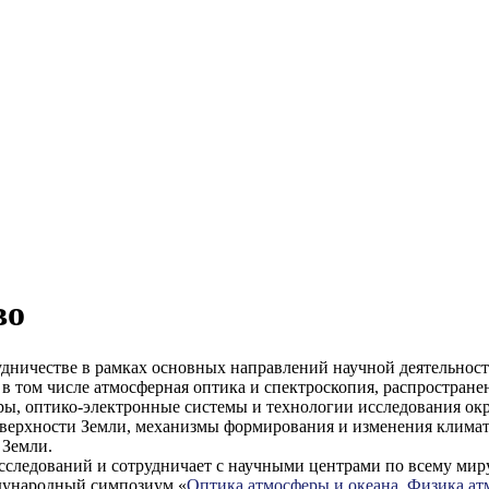
во
ничестве в рамках основных направлений научной деятельност
в том числе атмосферная оптика и спектроскопия, распростране
ры, оптико-электронные системы и технологии исследования о
поверхности Земли, механизмы формирования и изменения климат
 Земли.
ледований и сотрудничает с научными центрами по всему миру
ународный симпозиум «
Оптика атмосферы и океана. Физика а