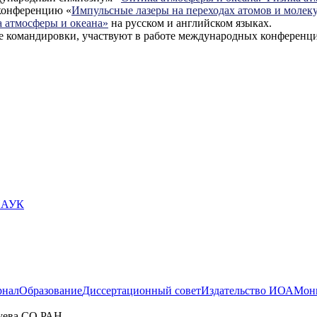
конференцию «
Импульсные лазеры на переходах атомов и молек
 атмосферы и океана»
на русском и английском языках.
командировки, участвуют в работе международных конференций
НАУК
рнал
Образование
Диссертационный совет
Издательство ИОА
Мони
Зуева СО РАН