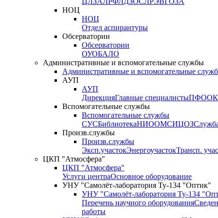
ЦЛЗА
ЛРФ
ЛДЗОС
ЛРЭВ
ГОЗА
НОЦ
НОЦ
Отдел аспирантуры
Обсерватории
Обсерватории
ОУО
БАЛО
Административные и вспомогательные службы
Административные и вспомогательные служ
АУП
АУП
Дирекция
Главные специалисты
ПФО
ОК
Вспомогательные службы
Вспомогательные службы
СУС
Библиотека
НИО
ОМС
ИЦ
ОЗ
Служб
Произв.службы
Произв.службы
Эксп.участок
Энергоучасток
Трансп. уча
ЦКП "Атмосфера"
ЦКП "Атмосфера"
Услуги центра
Основное оборудование
УНУ "Самолёт-лаборатория Ту-134 "Оптик"
УНУ "Самолёт-лаборатория Ту-134 "Оп
Перечень научного оборудования
Сведен
работы