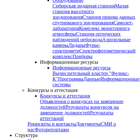
Оборудование
Сибирская лидарная станция
Малая
станция высотного
зондирования
Станция приема данных
спутникового зондирования
Самолет-
лаборатория
Комплекс мониторинга
атмосферы
Станция оптических
наблюдений небосвода
Аэрозольные
камеры
Лидары
Фурье-
спектрометр
Спектрофотометрический
комплекс
Приборы
Информационные ресурсы
Информационные ресурсы
Вычислительный кластер "Феликс-
К"
Программы
Данные
Информационные
системы
Конкурсы и аттестация
Конкурсы и аттестация
Объявления о конкурсах на замещение
должностей
Результаты конкурсов на
замещение должностей
Результаты
аттестаций
Реквизиты и контакты
Документы
СМИ о
нас
Фоторепортажи
Структура