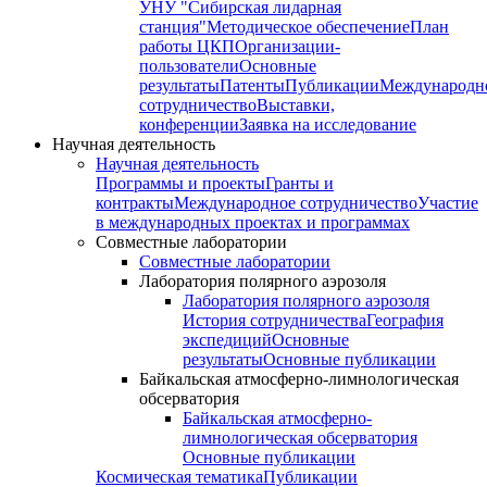
УНУ "Сибирская лидарная
станция"
Методическое обеспечение
План
работы ЦКП
Организации-
пользователи
Основные
результаты
Патенты
Публикации
Международн
сотрудничество
Выставки,
конференции
Заявка на исследование
Научная деятельность
Научная деятельность
Программы и проекты
Гранты и
контракты
Международное сотрудничество
Участие
в международных проектах и программах
Совместные лаборатории
Совместные лаборатории
Лаборатория полярного аэрозоля
Лаборатория полярного аэрозоля
История сотрудничества
География
экспедиций
Основные
результаты
Основные публикации
Байкальская атмосферно-лимнологическая
обсерватория
Байкальская атмосферно-
лимнологическая обсерватория
Основные публикации
Космическая тематика
Публикации