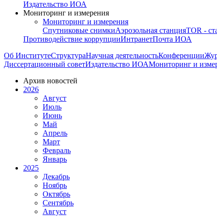
Издательство ИОА
Мониторинг и измерения
Мониторинг и измерения
Спутниковые снимки
Аэрозольная станция
TOR - ст
Противодействие коррупции
Интранет
Почта ИОА
Об Институте
Структура
Научная деятельность
Конференции
Жу
Диссертационный совет
Издательство ИОА
Мониторинг и изме
Архив новостей
2026
Август
Июль
Июнь
Май
Апрель
Март
Февраль
Январь
2025
Декабрь
Ноябрь
Октябрь
Сентябрь
Август