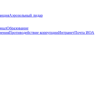
анция
Аэрозольный лидар
рнал
Образование
рения
Противодействие коррупции
Интранет
Почта ИОА