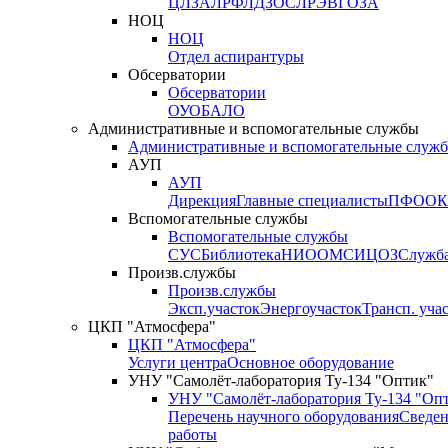
ЦЛЗА
ЛРФ
ЛДЗОС
ЛРЭВ
ГОЗА
НОЦ
НОЦ
Отдел аспирантуры
Обсерватории
Обсерватории
ОУО
БАЛО
Административные и вспомогательные службы
Административные и вспомогательные служ
АУП
АУП
Дирекция
Главные специалисты
ПФО
ОК
Вспомогательные службы
Вспомогательные службы
СУС
Библиотека
НИО
ОМС
ИЦ
ОЗ
Служб
Произв.службы
Произв.службы
Эксп.участок
Энергоучасток
Трансп. уча
ЦКП "Атмосфера"
ЦКП "Атмосфера"
Услуги центра
Основное оборудование
УНУ "Самолёт-лаборатория Ту-134 "Оптик"
УНУ "Самолёт-лаборатория Ту-134 "Оп
Перечень научного оборудования
Сведен
работы