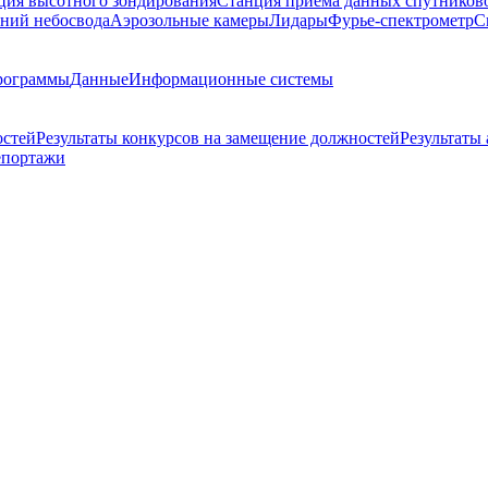
ция высотного зондирования
Станция приема данных спутников
ний небосвода
Аэрозольные камеры
Лидары
Фурье-спектрометр
С
рограммы
Данные
Информационные системы
остей
Результаты конкурсов на замещение должностей
Результаты
епортажи