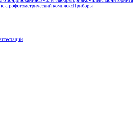
ого зондирования
Самолет-лаборатория
Комплекс мониторинга
пектрофотометрический комплекс
Приборы
 аттестаций