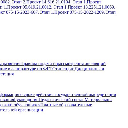
.0082. Этап 2.
Проект 14.616.21.0104. Этап 1.
Проект
п 1.
Проект 05.619.21.0012. Этап 1.
Проект 13.2251.21.0069.
кт 075-15-2023-607. Этап 1.
Проект 075-15-2022-1209. Этап
 развития
Правила подачи и рассмотрения апелляций
ние в аспирантуре по ФГТ
Стипендии
Дисциплины и
естация
формация о сроке действия государственной аккредитации
бования
Руководство
Педагогический состав
Материально-
держки обучающихся
Платные образовательные
ательной организации