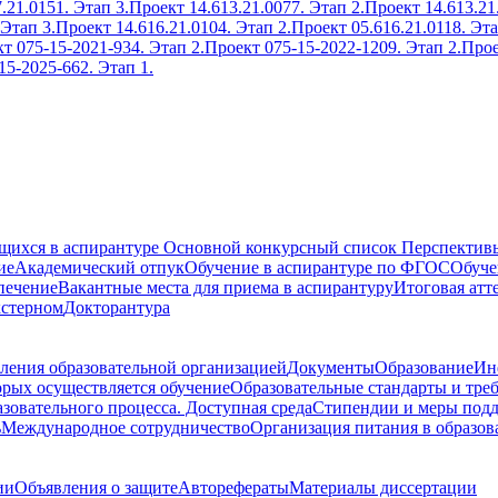
.21.0151. Этап 3.
Проект 14.613.21.0077. Этап 2.
Проект 14.613.21
 Этап 3.
Проект 14.616.21.0104. Этап 2.
Проект 05.616.21.0118. Эта
т 075-15-2021-934. Этап 2.
Проект 075-15-2022-1209. Этап 2.
Прое
15-2025-662. Этап 1.
ющихся в аспирантуре
Основной конкурсный список
Перспективы
ие
Академический отпук
Обучение в аспирантуре по ФГОС
Обуче
печение
Вакантные места для приема в аспирантуру
Итоговая атт
кстерном
Докторантура
ления образовательной организацией
Документы
Образование
Ин
орых осуществляется обучение
Образовательные стандарты и тре
зовательного процесса. Доступная среда
Стипендии и меры под
ь
Международное сотрудничество
Организация питания в образов
ии
Объявления о защите
Авторефераты
Материалы диссертации