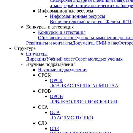
Сибирская лидарная станция
Малая стан
атмосферы
Станция оптических наблюде
Информационные ресурсы
Информационные ресурсы
Вычислительный кластер "Феликс-К"
П
Конкурсы и аттестация
Конкурсы и аттестация
Объявления о конкурсах на замещение должн
Реквизиты и контакты
Документы
СМИ о нас
Фотор
Структура
Структура
Дирекция
Учёный совет
Совет молодых учёных
Научные подразделения
Научные подразделения
ОРСК
ОРСК
ЛОА
ЛКАС
ЛАР
ЛПСА
ЛМПГ
ГАА
ОРОВ
ОРОВ
ЛРВ
ЛКАО
ЛРОС
ЛНОВ
ЛОЛ
ГИИ
ОСА
ОСА
ЛААС
ЛМС
ЛТС
ЛКЭ
ОЛЗ
ОЛЗ