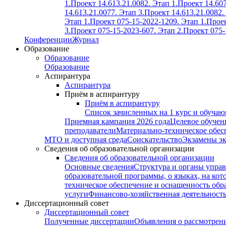
1.
Проект 14.613.21.0082. Этап 1.
Проект 14.607
14.613.21.0077. Этап 3.
Проект 14.613.21.0082.
Этап 1.
Проект 075-15-2022-1209. Этап 1.
Проек
3.
Проект 075-15-2023-607. Этап 2.
Проект 075-
Конференции
Журнал
Образование
Образование
Образование
Аспирантура
Аспирантура
Приём в аспирантуру
Приём в аспирантуру
Список зачисленных на 1 курс и обуча
Приемная кампания 2026 года
Целевое обучен
преподаватели
Материально-техническое обес
МТО и доступная среда
Соискательство
Экзамены э
Сведения об образовательной организации
Сведения об образовательной организации
Основные сведения
Структура и органы управ
образовательной программы, о языках, на кот
техническое обеспечение и оснащенность обра
услуги
Финансово-хозяйственная деятельност
Диссертационный совет
Диссертационный совет
Полученные диссертации
Объявления о рассмотрен