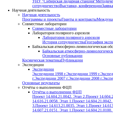
УНУ "Сибирская лидарная станция"
Методиче
сотрудничество
Выставки, конференции
Заявк
Научная деятельность
Научная деятельность
Программы и проекты
Гранты и контракты
Междунар
Совместные лаборатории
Совместные лаборатории
Лаборатория полярного аэрозоля
Лаборатория полярного аэрозоля
История сотрудничества
География эксп
Байкальская атмосферно-лимнологическая об
Байкальская атмосферно-лимнологическ
Основные публикации
Космическая тематика
Публикации
Экспедиции
Экспедиции
Экспедиции 1998 г.
Экспедиции 1999 г.
Экспед
г.
Экспедиции 2007 г.
Экспедиции 2008 г.
Экспе
Основные результаты
Отчёты о выполнении ФЦП
Отчёты о выполнении ФЦП
Проект 14.604.21.0042. Этап 2.
Проект 14.604.2
14.616.21.0058. Этап 1.
Проект 14.604.21.0042.
3.
Проект 14.613.21.0035. Этап 1.
Проект 14.613
14.607.21.0151. Этап 1.
Проект 14.604.21.0100.