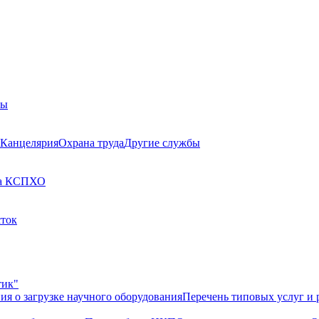
бы
Канцелярия
Охрана труда
Другие службы
а КСП
ХО
сток
тик"
ия о загрузке научного оборудования
Перечень типовых услуг и 