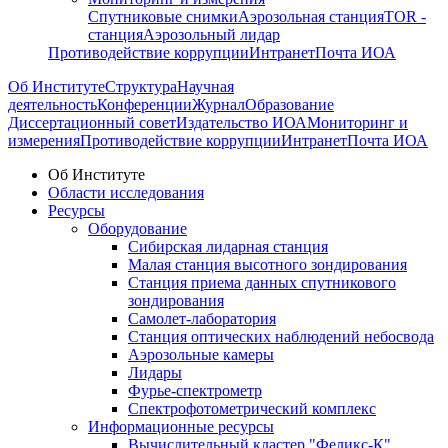
Спутниковые снимки
Аэрозольная станция
TOR -
станция
Аэрозольный лидар
Противодействие коррупции
Интранет
Почта ИОА
Об Институте
Структура
Научная
деятельность
Конференции
Журнал
Образование
Диссертационный совет
Издательство ИОА
Мониторинг и
измерения
Противодействие коррупции
Интранет
Почта ИОА
Об Институте
Области исследования
Ресурсы
Оборудование
Сибирская лидарная станция
Малая станция высотного зондирования
Станция приема данных спутникового
зондирования
Самолет-лаборатория
Станция оптических наблюдений небосвода
Аэрозольные камеры
Лидары
Фурье-спектрометр
Спектрофотометрический комплекс
Информационные ресурсы
Вычислительный кластер "Феликс-К"