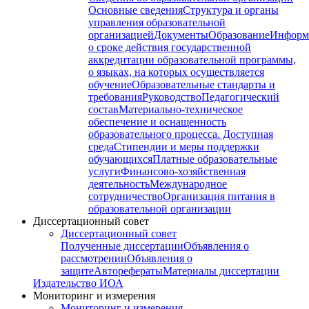
Основные сведения
Структура и органы
управления образовательной
организацией
Документы
Образование
Информ
о сроке действия государственной
аккредитации образовательной программы,
о языках, на которых осуществляется
обучение
Образовательные стандарты и
требования
Руководство
Педагогический
состав
Материально-техническое
обеспечение и оснащенность
образовательного процесса. Доступная
среда
Стипендии и меры поддержки
обучающихся
Платные образовательные
услуги
Финансово-хозяйственная
деятельность
Международное
сотрудничество
Организация питания в
образовательной организации
Диссертационный совет
Диссертационный совет
Полученные диссертации
Объявления о
рассмотрении
Объявления о
защите
Авторефераты
Материалы диссертации
Издательство ИОА
Мониторинг и измерения
Мониторинг и измерения