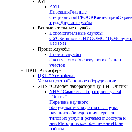
АУП
АУП
Дирекция
Главные
специалисты
ПФО
ОК
Канцелярия
Охран
труда
Другие службы
Вспомогательные службы
Вспомогательные службы
СУС
Библиотека
НИО
ОМС
ИЦ
ОЗ
Служб
КСП
ХО
Произв.службы
Произв.службы
Эксп.участок
Энергоучасток
Трансп.
участок
ЦКП "Атмосфера"
ЦКП "Атмосфера"
Услуги центра
Основное оборудование
УНУ "Самолёт-лаборатория Ту-134 "Оптик"
УНУ "Самолёт-лаборатория Ту-134
"Оптик"
Перечень научного
оборудования
Сведения о загрузке
научного оборудования
Перечень
типовых услуг и регламент доступа к
ним
Методическое обеспечение
План
работы