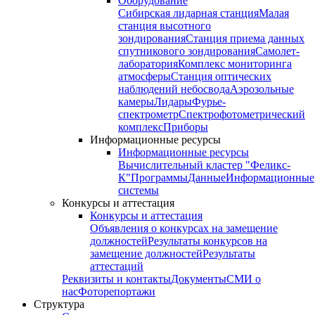
Оборудование
Сибирская лидарная станция
Малая
станция высотного
зондирования
Станция приема данных
спутникового зондирования
Самолет-
лаборатория
Комплекс мониторинга
атмосферы
Станция оптических
наблюдений небосвода
Аэрозольные
камеры
Лидары
Фурье-
спектрометр
Спектрофотометрический
комплекс
Приборы
Информационные ресурсы
Информационные ресурсы
Вычислительный кластер "Феликс-
К"
Программы
Данные
Информационные
системы
Конкурсы и аттестация
Конкурсы и аттестация
Объявления о конкурсах на замещение
должностей
Результаты конкурсов на
замещение должностей
Результаты
аттестаций
Реквизиты и контакты
Документы
СМИ о
нас
Фоторепортажи
Структура