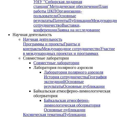
УНУ "Сибирская лидарная
станция"
Методическое обеспечение
План
работы ЦКП
Организации-
пользователи
Основные
результаты
Патенты
Публикации
Международн
сотрудничество
Выставки,
конференции
Заявка на исследование
Научная деятельность
Научная деятельность
Программы и проекты
Гранты и
контракты
Международное сотрудничество
Участие
в международных проектах и программах
Совместные лаборатории
Совместные лаборатории
Лаборатория полярного аэрозоля
Лаборатория полярного аэрозоля
История сотрудничества
География
экспедиций
Основные
результаты
Основные публикации
Байкальская атмосферно-лимнологическая
обсерватория
Байкальская атмосферно-
лимнологическая обсерватория
Основные публикации
Космическая тематика
Публикации