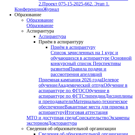
2.
Проект 075-15-2025-662. Этап 1.
Конференции
Журнал
Образование
Образование
Образование
Аспирантура
Аспирантура
Приём в аспирантуру
Приём в аспирантуру
Список зачисленных на 1 курс и
обучающихся в аспирантуре
Основной
конкурсный список
Перспективы
развития
Правила подачи и
рассмотрения апелляций
Приемная кампания 2026 года
Целевое
обучение
Академический отпук
Обучение в
аспирантуре по ФГОС
Обучение в
аспирантуре по ФГТ
Стипендии
Дисциплины
и преподаватели
Материально-техническое
обеспечение
Вакантные места для приема в
аспирантуру
Итоговая аттестация
МТО и доступная среда
Соискательство
Экзамены
экстерном
Докторантура
Сведения об образовательной организации
Сведения об образовательной организации