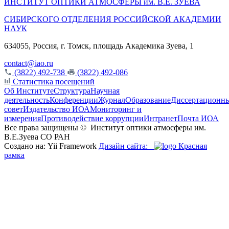
ИНСТИТУТ ОПТИКИ АТМОСФЕРЫ
им.
В.Е. ЗУЕВА
СИБИРСКОГО ОТДЕЛЕНИЯ РОССИЙСКОЙ АКАДЕМИИ
НАУК
634055, Россия, г. Томск, площадь Академика Зуева, 1
contact@iao.ru
(3822) 492-738
(3822) 492-086
Статистика посещений
Об Институте
Структура
Научная
деятельность
Конференции
Журнал
Образование
Диссертационн
совет
Издательство ИОА
Мониторинг и
измерения
Противодействие коррупции
Интранет
Почта ИОА
Все права защищены ©
Институт оптики атмосферы им.
В.Е.Зуева СО РАН
Создано на: Yii Framework
Дизайн сайта:
Красная
рамка