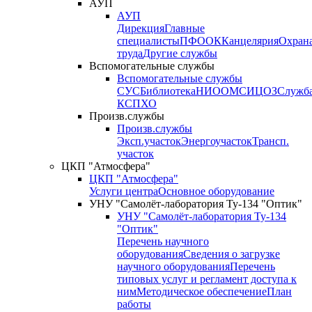
АУП
АУП
Дирекция
Главные
специалисты
ПФО
ОК
Канцелярия
Охран
труда
Другие службы
Вспомогательные службы
Вспомогательные службы
СУС
Библиотека
НИО
ОМС
ИЦ
ОЗ
Служб
КСП
ХО
Произв.службы
Произв.службы
Эксп.участок
Энергоучасток
Трансп.
участок
ЦКП "Атмосфера"
ЦКП "Атмосфера"
Услуги центра
Основное оборудование
УНУ "Самолёт-лаборатория Ту-134 "Оптик"
УНУ "Самолёт-лаборатория Ту-134
"Оптик"
Перечень научного
оборудования
Сведения о загрузке
научного оборудования
Перечень
типовых услуг и регламент доступа к
ним
Методическое обеспечение
План
работы