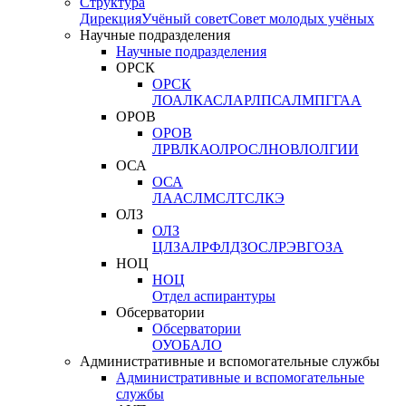
Структура
Дирекция
Учёный совет
Совет молодых учёных
Научные подразделения
Научные подразделения
ОРСК
ОРСК
ЛОА
ЛКАС
ЛАР
ЛПСА
ЛМПГ
ГАА
ОРОВ
ОРОВ
ЛРВ
ЛКАО
ЛРОС
ЛНОВ
ЛОЛ
ГИИ
ОСА
ОСА
ЛААС
ЛМС
ЛТС
ЛКЭ
ОЛЗ
ОЛЗ
ЦЛЗА
ЛРФ
ЛДЗОС
ЛРЭВ
ГОЗА
НОЦ
НОЦ
Отдел аспирантуры
Обсерватории
Обсерватории
ОУО
БАЛО
Административные и вспомогательные службы
Административные и вспомогательные
службы