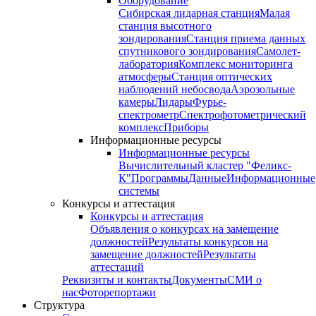
Оборудование
Сибирская лидарная станция
Малая
станция высотного
зондирования
Станция приема данных
спутникового зондирования
Самолет-
лаборатория
Комплекс мониторинга
атмосферы
Станция оптических
наблюдений небосвода
Аэрозольные
камеры
Лидары
Фурье-
спектрометр
Спектрофотометрический
комплекс
Приборы
Информационные ресурсы
Информационные ресурсы
Вычислительный кластер "Феликс-
К"
Программы
Данные
Информационные
системы
Конкурсы и аттестация
Конкурсы и аттестация
Объявления о конкурсах на замещение
должностей
Результаты конкурсов на
замещение должностей
Результаты
аттестаций
Реквизиты и контакты
Документы
СМИ о
нас
Фоторепортажи
Структура