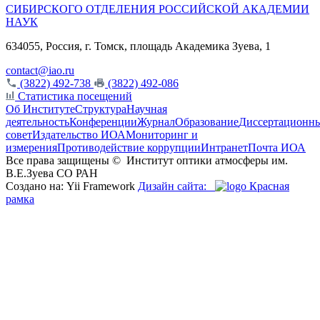
СИБИРСКОГО ОТДЕЛЕНИЯ РОССИЙСКОЙ АКАДЕМИИ
НАУК
634055, Россия, г. Томск, площадь Академика Зуева, 1
contact@iao.ru
(3822) 492-738
(3822) 492-086
Статистика посещений
Об Институте
Структура
Научная
деятельность
Конференции
Журнал
Образование
Диссертационн
совет
Издательство ИОА
Мониторинг и
измерения
Противодействие коррупции
Интранет
Почта ИОА
Все права защищены ©
Институт оптики атмосферы им.
В.Е.Зуева СО РАН
Создано на: Yii Framework
Дизайн сайта:
Красная
рамка