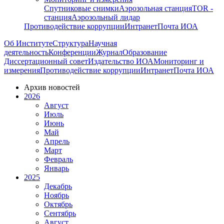
Спутниковые снимки
Аэрозольная станция
TOR -
станция
Аэрозольный лидар
Противодействие коррупции
Интранет
Почта ИОА
Об Институте
Структура
Научная
деятельность
Конференции
Журнал
Образование
Диссертационный совет
Издательство ИОА
Мониторинг и
измерения
Противодействие коррупции
Интранет
Почта ИОА
Архив новостей
2026
Август
Июль
Июнь
Май
Апрель
Март
Февраль
Январь
2025
Декабрь
Ноябрь
Октябрь
Сентябрь
Август