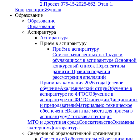
2.
Проект 075-15-2025-662. Этап 1.
Конференции
Журнал
Образование
Образование
Образование
Аспирантура
Аспирантура
Приём в аспирантуру
Приём в аспирантуру
Список зачисленных на 1 курс и
обучающихся в аспирантуре
Основной
конкурсный список
Перспективы
развития
Правила подачи и
рассмотрения апелляций
Приемная кампания 2026 года
Целевое
обучение
Академический отпук
Обучение в
аспирантуре по ФГОС
Обучение в
аспирантуре по ФГТ
Стипендии
Дисциплины
и преподаватели
Материально-техническое
обеспечение
Вакантные места для приема в
аспирантуру
Итоговая аттестация
МТО и доступная среда
Соискательство
Экзамены
экстерном
Докторантура
Сведения об образовательной организации
Сведения об образовательной организации