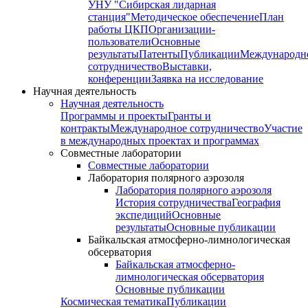
УНУ "Сибирская лидарная
станция"
Методическое обеспечение
План
работы ЦКП
Организации-
пользователи
Основные
результаты
Патенты
Публикации
Международн
сотрудничество
Выставки,
конференции
Заявка на исследование
Научная деятельность
Научная деятельность
Программы и проекты
Гранты и
контракты
Международное сотрудничество
Участие
в международных проектах и программах
Совместные лаборатории
Совместные лаборатории
Лаборатория полярного аэрозоля
Лаборатория полярного аэрозоля
История сотрудничества
География
экспедиций
Основные
результаты
Основные публикации
Байкальская атмосферно-лимнологическая
обсерватория
Байкальская атмосферно-
лимнологическая обсерватория
Основные публикации
Космическая тематика
Публикации