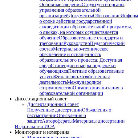
Основные сведения
Структура и органы
управления образовательной
организацией
Документы
Образование
Информ
о сроке действия государственной
аккредитации образовательной программы,
о языках, на которых осуществляется
обучение
Образовательные стандарты и
требования
Руководство
Педагогический
состав
Материально-техническое
обеспечение и оснащенность
образовательного процесса. Доступная
среда
Стипендии и меры поддержки
обучающихся
Платные образовательные
услуги
Финансово-хозяйственная
деятельность
Международное
сотрудничество
Организация питания в
образовательной организации
Диссертационный совет
Диссертационный совет
Полученные диссертации
Объявления о
рассмотрении
Объявления о
защите
Авторефераты
Материалы диссертации
Издательство ИОА
Мониторинг и измерения
Мониторинг и измерения