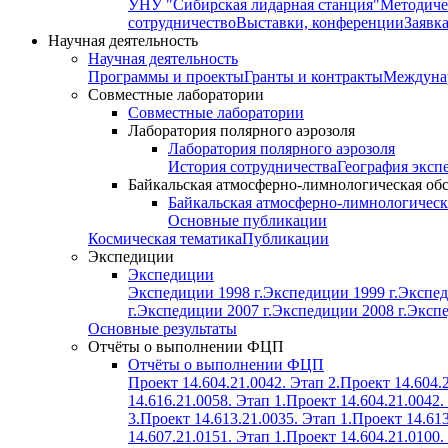
УНУ "Сибирская лидарная станция"
Методиче
сотрудничество
Выставки, конференции
Заявк
Научная деятельность
Научная деятельность
Программы и проекты
Гранты и контракты
Междунар
Совместные лаборатории
Совместные лаборатории
Лаборатория полярного аэрозоля
Лаборатория полярного аэрозоля
История сотрудничества
География эксп
Байкальская атмосферно-лимнологическая об
Байкальская атмосферно-лимнологическ
Основные публикации
Космическая тематика
Публикации
Экспедиции
Экспедиции
Экспедиции 1998 г.
Экспедиции 1999 г.
Экспед
г.
Экспедиции 2007 г.
Экспедиции 2008 г.
Экспе
Основные результаты
Отчёты о выполнении ФЦП
Отчёты о выполнении ФЦП
Проект 14.604.21.0042. Этап 2.
Проект 14.604.2
14.616.21.0058. Этап 1.
Проект 14.604.21.0042.
3.
Проект 14.613.21.0035. Этап 1.
Проект 14.613
14.607.21.0151. Этап 1.
Проект 14.604.21.0100.