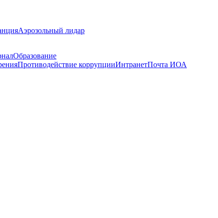
анция
Аэрозольный лидар
рнал
Образование
рения
Противодействие коррупции
Интранет
Почта ИОА