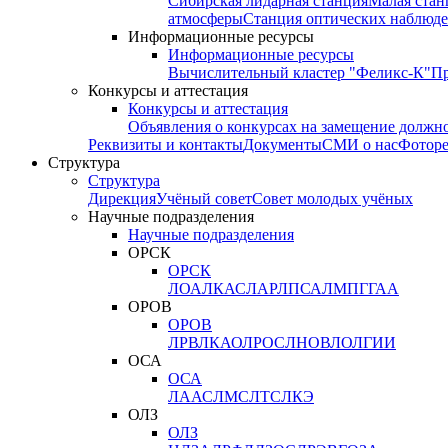
Сибирская лидарная станция
Малая стан
атмосферы
Станция оптических наблюде
Информационные ресурсы
Информационные ресурсы
Вычислительный кластер "Феликс-К"
П
Конкурсы и аттестация
Конкурсы и аттестация
Объявления о конкурсах на замещение должн
Реквизиты и контакты
Документы
СМИ о нас
Фотор
Структура
Структура
Дирекция
Учёный совет
Совет молодых учёных
Научные подразделения
Научные подразделения
ОРСК
ОРСК
ЛОА
ЛКАС
ЛАР
ЛПСА
ЛМПГ
ГАА
ОРОВ
ОРОВ
ЛРВ
ЛКАО
ЛРОС
ЛНОВ
ЛОЛ
ГИИ
ОСА
ОСА
ЛААС
ЛМС
ЛТС
ЛКЭ
ОЛЗ
ОЛЗ