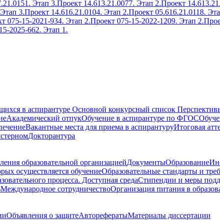
.21.0151. Этап 3.
Проект 14.613.21.0077. Этап 2.
Проект 14.613.21
 Этап 3.
Проект 14.616.21.0104. Этап 2.
Проект 05.616.21.0118. Эта
т 075-15-2021-934. Этап 2.
Проект 075-15-2022-1209. Этап 2.
Прое
15-2025-662. Этап 1.
ющихся в аспирантуре
Основной конкурсный список
Перспективы
ие
Академический отпук
Обучение в аспирантуре по ФГОС
Обуче
печение
Вакантные места для приема в аспирантуру
Итоговая атт
кстерном
Докторантура
ления образовательной организацией
Документы
Образование
Ин
орых осуществляется обучение
Образовательные стандарты и тре
зовательного процесса. Доступная среда
Стипендии и меры под
ь
Международное сотрудничество
Организация питания в образов
ии
Объявления о защите
Авторефераты
Материалы диссертации