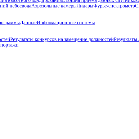
ция высотного зондирования
Станция приема данных спутников
ний небосвода
Аэрозольные камеры
Лидары
Фурье-спектрометр
С
рограммы
Данные
Информационные системы
остей
Результаты конкурсов на замещение должностей
Результаты
епортажи