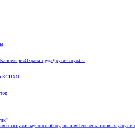
бы
Канцелярия
Охрана труда
Другие службы
а КСП
ХО
сток
тик"
ия о загрузке научного оборудования
Перечень типовых услуг и 