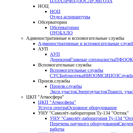
ЦЛЗА
ЛРФ
ЛДЗОС
ЛРЭВ
ГОЗА
НОЦ
НОЦ
Отдел аспирантуры
Обсерватории
Обсерватории
ОУО
БАЛО
Административные и вспомогательные службы
Административные и вспомогательные служ
АУП
АУП
Дирекция
Главные специалисты
ПФО
ОК
Вспомогательные службы
Вспомогательные службы
СУС
Библиотека
НИО
ОМС
ИЦ
ОЗ
Служб
Произв.службы
Произв.службы
Эксп.участок
Энергоучасток
Трансп. уча
ЦКП "Атмосфера"
ЦКП "Атмосфера"
Услуги центра
Основное оборудование
УНУ "Самолёт-лаборатория Ту-134 "Оптик"
УНУ "Самолёт-лаборатория Ту-134 "Оп
Перечень научного оборудования
Сведен
работы