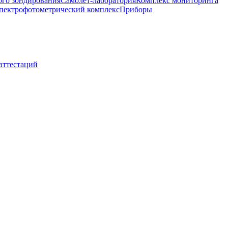
ого зондирования
Самолет-лаборатория
Комплекс мониторинга
пектрофотометрический комплекс
Приборы
 аттестаций