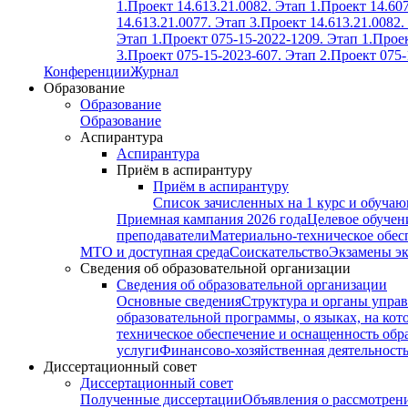
1.
Проект 14.613.21.0082. Этап 1.
Проект 14.607
14.613.21.0077. Этап 3.
Проект 14.613.21.0082.
Этап 1.
Проект 075-15-2022-1209. Этап 1.
Проек
3.
Проект 075-15-2023-607. Этап 2.
Проект 075-
Конференции
Журнал
Образование
Образование
Образование
Аспирантура
Аспирантура
Приём в аспирантуру
Приём в аспирантуру
Список зачисленных на 1 курс и обуча
Приемная кампания 2026 года
Целевое обучен
преподаватели
Материально-техническое обес
МТО и доступная среда
Соискательство
Экзамены э
Сведения об образовательной организации
Сведения об образовательной организации
Основные сведения
Структура и органы управ
образовательной программы, о языках, на кот
техническое обеспечение и оснащенность обра
услуги
Финансово-хозяйственная деятельност
Диссертационный совет
Диссертационный совет
Полученные диссертации
Объявления о рассмотрен