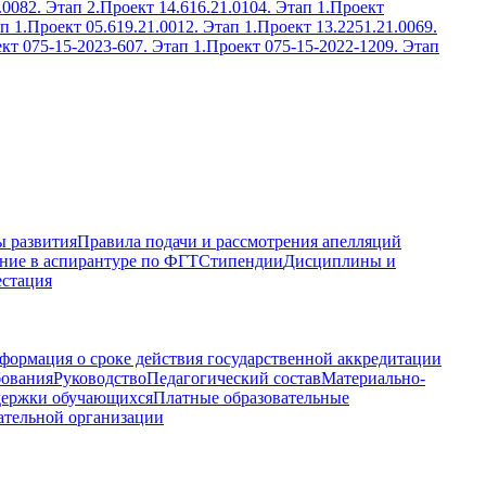
.0082. Этап 2.
Проект 14.616.21.0104. Этап 1.
Проект
п 1.
Проект 05.619.21.0012. Этап 1.
Проект 13.2251.21.0069.
кт 075-15-2023-607. Этап 1.
Проект 075-15-2022-1209. Этап
 развития
Правила подачи и рассмотрения апелляций
ние в аспирантуре по ФГТ
Стипендии
Дисциплины и
естация
формация о сроке действия государственной аккредитации
бования
Руководство
Педагогический состав
Материально-
держки обучающихся
Платные образовательные
ательной организации