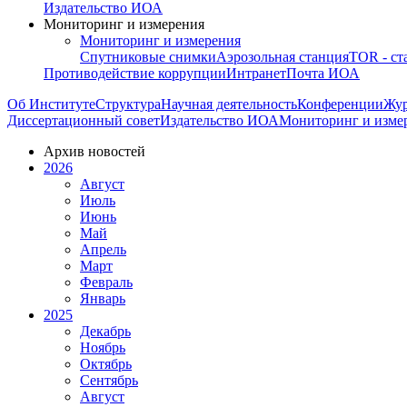
Издательство ИОА
Мониторинг и измерения
Мониторинг и измерения
Спутниковые снимки
Аэрозольная станция
TOR - ст
Противодействие коррупции
Интранет
Почта ИОА
Об Институте
Структура
Научная деятельность
Конференции
Жу
Диссертационный совет
Издательство ИОА
Мониторинг и изме
Архив новостей
2026
Август
Июль
Июнь
Май
Апрель
Март
Февраль
Январь
2025
Декабрь
Ноябрь
Октябрь
Сентябрь
Август