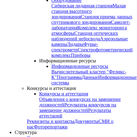
Оборудование
Сибирская лидарная станция
Малая
станция высотного
зондирования
Станция приема данных
спутникового зондирования
Самолет-
лаборатория
Комплекс мониторинга
атмосферы
Станция оптических
наблюдений небосвода
Аэрозольные
камеры
Лидары
Фурье-
спектрометр
Спектрофотометрический
комплекс
Приборы
Информационные ресурсы
Информационные ресурсы
Вычислительный кластер "Феликс-
К"
Программы
Данные
Информационные
системы
Конкурсы и аттестация
Конкурсы и аттестация
Объявления о конкурсах на замещение
должностей
Результаты конкурсов на
замещение должностей
Результаты
аттестаций
Реквизиты и контакты
Документы
СМИ о
нас
Фоторепортажи
Структура