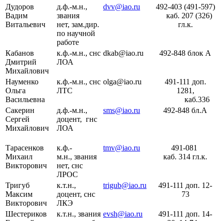
Дудоров
д.ф.-м.н.,
dvv@iao.ru
492-403 (491-597)
Вадим
звания
каб. 207 (326)
Витальевич
нет, зам.дир.
гл.к.
по научной
работе
Кабанов
к.ф.-м.н., снс
dkab@iao.ru
492-848 блок А
Дмитрий
ЛОА
Михайлович
Науменко
к.ф.-м.н., снс
olga@iao.ru
491-111 доп.
Ольга
ЛТС
1281,
Васильевна
каб.336
Сакерин
д.ф.-м.н.,
sms@iao.ru
492-848 бл.А
Сергей
доцент, гнс
Михайлович
ЛОА
Тарасенков
к.ф.-
tmv@iao.ru
491-081
Михаил
м.н., звания
каб. 314 гл.к.
Викторович
нет, снс
ЛРОС
Тригуб
к.т.н.,
trigub@iao.ru
491-111 доп. 12-
Максим
доцент, снс
73
Викторович
ЛКЭ
Шестериков
к.т.н., звания
evsh@iao.ru
491-111 доп. 14-