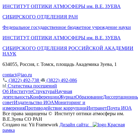
ИНСТИТУТ ОПТИКИ АТМОСФЕРЫ
им.
В.Е. ЗУЕВА
СИБИРСКОГО ОТДЕЛЕНИЯ РАН
Федеральное государственное бюджетное учреждение науки
ИНСТИТУТ ОПТИКИ АТМОСФЕРЫ
им.
В.Е. ЗУЕВА
СИБИРСКОГО ОТДЕЛЕНИЯ РОССИЙСКОЙ АКАДЕМИИ
НАУК
634055, Россия, г. Томск, площадь Академика Зуева, 1
contact@iao.ru
(3822) 492-738
(3822) 492-086
Статистика посещений
Об Институте
Структура
Научная
деятельность
Конференции
Журнал
Образование
Диссертационн
совет
Издательство ИОА
Мониторинг и
измерения
Противодействие коррупции
Интранет
Почта ИОА
Все права защищены ©
Институт оптики атмосферы им.
В.Е.Зуева СО РАН
Создано на: Yii Framework
Дизайн сайта:
Красная
рамка