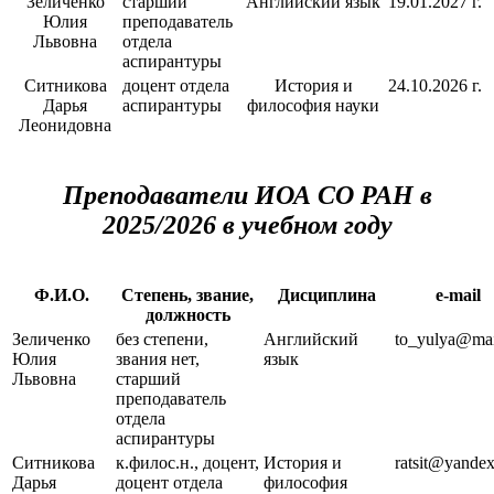
Зеличенко
старший
Английский язык
19.01.2027 г.
Юлия
преподаватель
Львовна
отдела
аспирантуры
Ситникова
доцент отдела
История и
24.10.2026 г.
Дарья
аспирантуры
философия науки
Леонидовна
Преподаватели ИОА СО РАН в
2025/2026 в учебном году
Ф.И.О.
Степень, звание,
Дисциплина
e-mail
должность
Зеличенко
без степени,
Английский
to_yulуa@mai
Юлия
звания нет,
язык
Львовна
старший
преподаватель
отдела
аспирантуры
Ситникова
к.филос.н., доцент,
История и
ratsit@yandex
Дарья
доцент отдела
философия