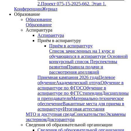
2.
Проект 075-15-2025-662. Этап 1.
Конференции
Журнал
Образование
Образование
Образование
Аспирантура
Аспирантура
Приём в аспирантуру
Приём в аспирантуру
Список зачисленных на 1 курс и
обучающихся в аспирантуре
Основной
конкурсный список
Перспективы
развития
Правила подачи и
рассмотрения апелляций
Приемная кампания 2026 года
Целевое
обучение
Академический отпук
Обучение в
аспирантуре по ФГОС
Обучение в
аспирантуре по ФГТ
Стипендии
Дисциплины
и преподаватели
Материально-техническое
обеспечение
Вакантные места для приема в
аспирантуру
Итоговая аттестация
МТО и доступная среда
Соискательство
Экзамены
экстерном
Докторантура
Сведения об образовательной организации
Сведения об образовательной организации