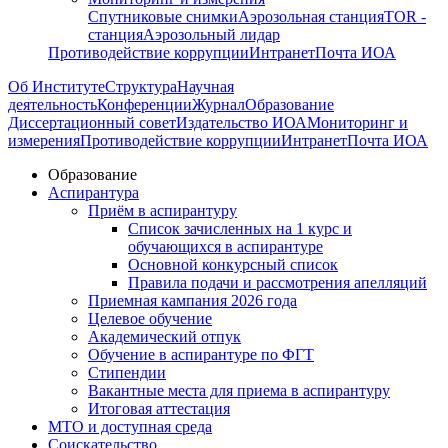
Спутниковые снимки
Аэрозольная станция
TOR -
станция
Аэрозольный лидар
Противодействие коррупции
Интранет
Почта ИОА
Об Институте
Структура
Научная
деятельность
Конференции
Журнал
Образование
Диссертационный совет
Издательство ИОА
Мониторинг и
измерения
Противодействие коррупции
Интранет
Почта ИОА
Образование
Аспирантура
Приём в аспирантуру
Список зачисленных на 1 курс и
обучающихся в аспирантуре
Основной конкурсный список
Правила подачи и рассмотрения апелляций
Приемная кампания 2026 года
Целевое обучение
Академический отпук
Обучение в аспирантуре по ФГТ
Стипендии
Вакантные места для приема в аспирантуру
Итоговая аттестация
МТО и доступная среда
Соискательство