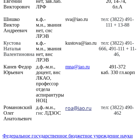
Евгений
нет, зав.лаб.
20, 14-74,
Викторович
ЛРФ
бл.А
Шишко
к.ф.-
sva@iao.ru
тел: (3822) 491-
Виктор
м.н., звания
111 + 13-88
Андреевич
нет, снс
ЛРЭВ
Кустова
к.ф.-
kustova@iao.ru
тел: (3822) 491-
Наталья
м.н., звания
666, 491-111 + 11-
Валентиновна
нет, внс
46,
ЛРЭВ
Канев Федор
д.ф.-м.н.,
mna@iao.ru
491-372
Юрьевич
доцент, внс
каб. 330 гл.корп
ЛКАО,
профессор
отдела
аспирантуры
НОЦ
Романовский
д.ф.-м.н.,
roa@iao.ru
тел: (3822) 490-
Олег
гнс
ЛДЗОС
462
Анатольевич
Федеральное государственное бюджетное учреждение науки