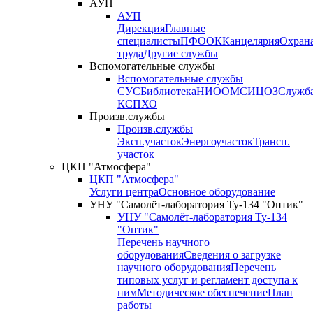
АУП
АУП
Дирекция
Главные
специалисты
ПФО
ОК
Канцелярия
Охран
труда
Другие службы
Вспомогательные службы
Вспомогательные службы
СУС
Библиотека
НИО
ОМС
ИЦ
ОЗ
Служб
КСП
ХО
Произв.службы
Произв.службы
Эксп.участок
Энергоучасток
Трансп.
участок
ЦКП "Атмосфера"
ЦКП "Атмосфера"
Услуги центра
Основное оборудование
УНУ "Самолёт-лаборатория Ту-134 "Оптик"
УНУ "Самолёт-лаборатория Ту-134
"Оптик"
Перечень научного
оборудования
Сведения о загрузке
научного оборудования
Перечень
типовых услуг и регламент доступа к
ним
Методическое обеспечение
План
работы