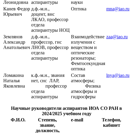
Леонидовна
аспирантуры
науки
Канев Федор
д.ф.-м.н.,
Оптика
mna@iao.ru
Юрьевич
доцент, внс
ЛКАО, профессор
отдела
аспирантуры НОЦ
Землянов
д.ф.-м.н.,
Взаимодействие
zaa@iao.ru
Александр
профессор, гнс
излучения с
Анатольевич
ЛНОВ, профессор
веществом и
отдела
оптические
аспирантуры
резонаторы;
Фемтосекундная
оптика
Ломакина
к.ф.-м.н., звания
Состав
lnya@iao.ru
Наталья
нет, снс ЛАР,
атмосферы;
Яковлевна
профессор
Физика
отдела
атмосферы и
аспирантуры
гидросферы
Научные руководители аспирантов ИОА СО РАН в
2024/2025 учебном году
Ф.И.О.
Степень,
e-mail
Телефон,
звание,
кабинет
должность,