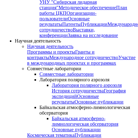
УНУ "Сибирская лидарная
станция"
Методическое обеспечение
План
работы ЦКП
Организации-
пользователи
Основные
результаты
Патенты
Публикации
Международн
сотрудничество
Выставки,
конференции
Заявка на исследование
Научная деятельность
Научная деятельность
Программы и проекты
Гранты и
контракты
Международное сотрудничество
Участие
в международных проектах и программах
Совместные лаборатории
Совместные лаборатории
Лаборатория полярного аэрозоля
Лаборатория полярного аэрозоля
История сотрудничества
География
экспедиций
Основные
результаты
Основные публикации
Байкальская атмосферно-лимнологическая
обсерватория
Байкальская атмосферно-
лимнологическая обсерватория
Основные публикации
Космическая тематика
Публикации