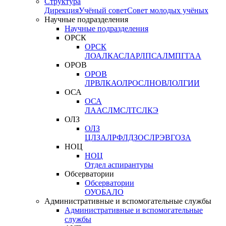
Структура
Дирекция
Учёный совет
Совет молодых учёных
Научные подразделения
Научные подразделения
ОРСК
ОРСК
ЛОА
ЛКАС
ЛАР
ЛПСА
ЛМПГ
ГАА
ОРОВ
ОРОВ
ЛРВ
ЛКАО
ЛРОС
ЛНОВ
ЛОЛ
ГИИ
ОСА
ОСА
ЛААС
ЛМС
ЛТС
ЛКЭ
ОЛЗ
ОЛЗ
ЦЛЗА
ЛРФ
ЛДЗОС
ЛРЭВ
ГОЗА
НОЦ
НОЦ
Отдел аспирантуры
Обсерватории
Обсерватории
ОУО
БАЛО
Административные и вспомогательные службы
Административные и вспомогательные
службы