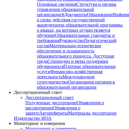
Основные сведения
Структура и органы
управления образовательной
организацией
Документы
Образование
Информ
о сроке действия государственной
аккредитации образовательной программы,
о языках, на которых осуществляется
обучение
Образовательные стандарты и
требования
Руководство
Педагогический
состав
Материально-техническое
обеспечение и оснащенность
образовательного процесса. Доступная
среда
Стипендии и меры поддержки
обучающихся
Платные образовательные
услуги
Финансово-хозяйственная
деятельность
Международное
сотрудничество
Организация питания в
образовательной организации
Диссертационный совет
Диссертационный совет
Полученные диссертации
Объявления о
рассмотрении
Объявления о
защите
Авторефераты
Материалы диссертации
Издательство ИОА
Мониторинг и измерения
Мониторинг и измерения