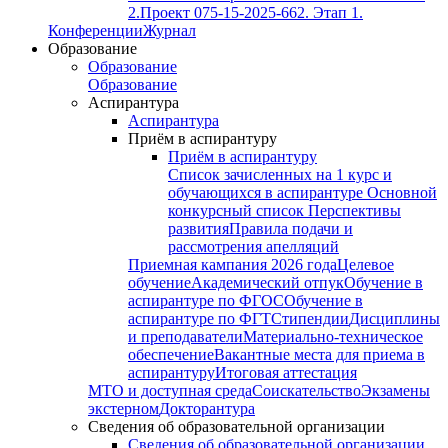
2.
Проект 075-15-2025-662. Этап 1.
Конференции
Журнал
Образование
Образование
Образование
Аспирантура
Аспирантура
Приём в аспирантуру
Приём в аспирантуру
Список зачисленных на 1 курс и
обучающихся в аспирантуре
Основной
конкурсный список
Перспективы
развития
Правила подачи и
рассмотрения апелляций
Приемная кампания 2026 года
Целевое
обучение
Академический отпук
Обучение в
аспирантуре по ФГОС
Обучение в
аспирантуре по ФГТ
Стипендии
Дисциплины
и преподаватели
Материально-техническое
обеспечение
Вакантные места для приема в
аспирантуру
Итоговая аттестация
МТО и доступная среда
Соискательство
Экзамены
экстерном
Докторантура
Сведения об образовательной организации
Сведения об образовательной организации