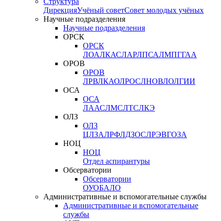
Структура
Дирекция
Учёный совет
Совет молодых учёных
Научные подразделения
Научные подразделения
ОРСК
ОРСК
ЛОА
ЛКАС
ЛАР
ЛПСА
ЛМПГ
ГАА
ОРОВ
ОРОВ
ЛРВ
ЛКАО
ЛРОС
ЛНОВ
ЛОЛ
ГИИ
ОСА
ОСА
ЛААС
ЛМС
ЛТС
ЛКЭ
ОЛЗ
ОЛЗ
ЦЛЗА
ЛРФ
ЛДЗОС
ЛРЭВ
ГОЗА
НОЦ
НОЦ
Отдел аспирантуры
Обсерватории
Обсерватории
ОУО
БАЛО
Административные и вспомогательные службы
Административные и вспомогательные
службы