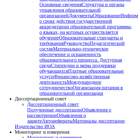
Основные сведения
Структура и органы
управления образовательной
организацией
Документы
Образование
Информ
о сроке действия государственной
аккредитации образовательной программы,
о языках, на которых осуществляется
обучение
Образовательные стандарты и
требования
Руководство
Педагогический
состав
Материально-техническое
обеспечение и оснащенность
образовательного процесса. Доступная
среда
Стипендии и меры поддержки
обучающихся
Платные образовательные
услуги
Финансово-хозяйственная
деятельность
Международное
сотрудничество
Организация питания в
образовательной организации
Диссертационный совет
Диссертационный совет
Полученные диссертации
Объявления о
рассмотрении
Объявления о
защите
Авторефераты
Материалы диссертации
Издательство ИОА
Мониторинг и измерения
Мониторинг и измерения