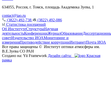
634055, Россия, г. Томск, площадь Академика Зуева, 1
contact@iao.ru
(3822) 492-738
(3822) 492-086
Статистика посещений
Об Институте
Структура
Научная
деятельность
Конференции
Журнал
Образование
Диссертационн
совет
Издательство ИОА
Мониторинг и
измерения
Противодействие коррупции
Интранет
Почта ИОА
Все права защищены ©
Институт оптики атмосферы им.
В.Е.Зуева СО РАН
Создано на: Yii Framework
Дизайн сайта:
Красная
рамка