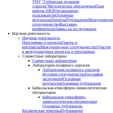
УНУ "Сибирская лидарная
станция"
Методическое обеспечение
План
работы ЦКП
Организации-
пользователи
Основные
результаты
Патенты
Публикации
Международн
сотрудничество
Выставки,
конференции
Заявка на исследование
Научная деятельность
Научная деятельность
Программы и проекты
Гранты и
контракты
Международное сотрудничество
Участие
в международных проектах и программах
Совместные лаборатории
Совместные лаборатории
Лаборатория полярного аэрозоля
Лаборатория полярного аэрозоля
История сотрудничества
География
экспедиций
Основные
результаты
Основные публикации
Байкальская атмосферно-лимнологическая
обсерватория
Байкальская атмосферно-
лимнологическая обсерватория
Основные публикации
Космическая тематика
Публикации