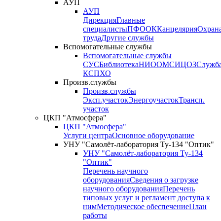
АУП
АУП
Дирекция
Главные
специалисты
ПФО
ОК
Канцелярия
Охран
труда
Другие службы
Вспомогательные службы
Вспомогательные службы
СУС
Библиотека
НИО
ОМС
ИЦ
ОЗ
Служб
КСП
ХО
Произв.службы
Произв.службы
Эксп.участок
Энергоучасток
Трансп.
участок
ЦКП "Атмосфера"
ЦКП "Атмосфера"
Услуги центра
Основное оборудование
УНУ "Самолёт-лаборатория Ту-134 "Оптик"
УНУ "Самолёт-лаборатория Ту-134
"Оптик"
Перечень научного
оборудования
Сведения о загрузке
научного оборудования
Перечень
типовых услуг и регламент доступа к
ним
Методическое обеспечение
План
работы