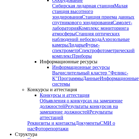
Оборудование
Сибирская лидарная станция
Малая
станция высотного
зондирования
Станция приема данных
спутникового зондирования
Самолет-
лаборатория
Комплекс мониторинга
атмосферы
Станция оптических
наблюдений небосвода
Аэрозольные
камеры
Лидары
Фурье-
спектрометр
Спектрофотометрический
комплекс
Приборы
Информационные ресурсы
Информационные ресурсы
Вычислительный кластер "Феликс-
К"
Программы
Данные
Информационные
системы
Конкурсы и аттестация
Конкурсы и аттестация
Объявления о конкурсах на замещение
должностей
Результаты конкурсов на
замещение должностей
Результаты
аттестаций
Реквизиты и контакты
Документы
СМИ о
нас
Фоторепортажи
Структура