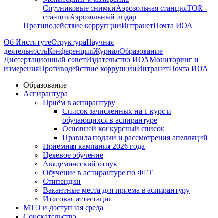
Спутниковые снимки
Аэрозольная станция
TOR -
станция
Аэрозольный лидар
Противодействие коррупции
Интранет
Почта ИОА
Об Институте
Структура
Научная
деятельность
Конференции
Журнал
Образование
Диссертационный совет
Издательство ИОА
Мониторинг и
измерения
Противодействие коррупции
Интранет
Почта ИОА
Образование
Аспирантура
Приём в аспирантуру
Список зачисленных на 1 курс и
обучающихся в аспирантуре
Основной конкурсный список
Правила подачи и рассмотрения апелляций
Приемная кампания 2026 года
Целевое обучение
Академический отпук
Обучение в аспирантуре по ФГТ
Стипендии
Вакантные места для приема в аспирантуру
Итоговая аттестация
МТО и доступная среда
Соискательство