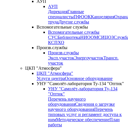
АУП
АУП
Дирекция
Главные
специалисты
ПФО
ОК
Канцелярия
Охран
труда
Другие службы
Вспомогательные службы
Вспомогательные службы
СУС
Библиотека
НИО
ОМС
ИЦ
ОЗ
Служб
КСП
ХО
Произв.службы
Произв.службы
Эксп.участок
Энергоучасток
Трансп.
участок
ЦКП "Атмосфера"
ЦКП "Атмосфера"
Услуги центра
Основное оборудование
УНУ "Самолёт-лаборатория Ту-134 "Оптик"
УНУ "Самолёт-лаборатория Ту-134
"Оптик"
Перечень научного
оборудования
Сведения о загрузке
научного оборудования
Перечень
типовых услуг и регламент доступа к
ним
Методическое обеспечение
План
работы