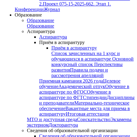
2.
Проект 075-15-2025-662. Этап 1.
Конференции
Журнал
Образование
Образование
Образование
Аспирантура
Аспирантура
Приём в аспирантуру
Приём в аспирантуру
Список зачисленных на 1 курс и
обучающихся в аспирантуре
Основной
конкурсный список
Перспективы
развития
Правила подачи и
рассмотрения апелляций
Приемная кампания 2026 года
Целевое
обучение
Академический отпук
Обучение в
аспирантуре по ФГОС
Обучение в
аспирантуре по ФГТ
Стипендии
Дисциплины
и преподаватели
Материально-техническое
обеспечение
Вакантные места для приема в
аспирантуру
Итоговая аттестация
МТО и доступная среда
Соискательство
Экзамены
экстерном
Докторантура
Сведения об образовательной организации
Сведения об образовательной организации