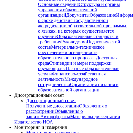
Основные сведения
Структура и органы
управления образовательной
организацией
Документы
Образование
Информ
о сроке действия государственной
аккредитации образовательной программы,
о языках, на которых осуществляется
обучение
Образовательные стандарты и
требования
Руководство
Педагогический
состав
Материально-техническое
обеспечение и оснащенность
образовательного процесса. Доступная
среда
Стипендии и меры поддержки
обучающихся
Платные образовательные
услуги
Финансово-хозяйственная
деятельность
Международное
сотрудничество
Организация питания в
образовательной организации
Диссертационный совет
Диссертационный совет
Полученные диссертации
Объявления о
рассмотрении
Объявления о
защите
Авторефераты
Материалы диссертации
Издательство ИОА
Мониторинг и измерения
Мониторинг и измерения