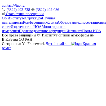
contact@iao.ru
(3822) 492-738
(3822) 492-086
Статистика посещений
Об Институте
Структура
Научная
деятельность
Конференции
Журнал
Образование
Диссертационн
совет
Издательство ИОА
Мониторинг и
измерения
Противодействие коррупции
Интранет
Почта ИОА
Все права защищены ©
Институт оптики атмосферы им.
В.Е.Зуева СО РАН
Создано на: Yii Framework
Дизайн сайта:
Красная
рамка