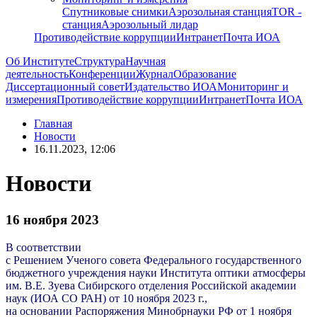
Спутниковые снимки
Аэрозольная станция
TOR -
станция
Аэрозольный лидар
Противодействие коррупции
Интранет
Почта ИОА
Об Институте
Структура
Научная
деятельность
Конференции
Журнал
Образование
Диссертационный совет
Издательство ИОА
Мониторинг и
измерения
Противодействие коррупции
Интранет
Почта ИОА
Главная
Новости
16.11.2023, 12:06
Новости
16 ноября 2023
В соответствии
с Решением Ученого совета Федерального государственного
бюджетного учреждения науки Института оптики атмосферы
им. В.Е. Зуева Сибирского отделения Российской академии
наук (ИОА СО РАН) от 10 ноября 2023 г.,
на основании
Распоряжения Минобрнауки РФ от 1 ноября