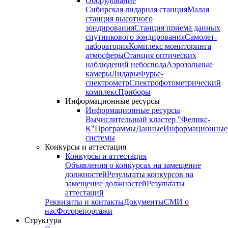
Оборудование
Сибирская лидарная станция
Малая
станция высотного
зондирования
Станция приема данных
спутникового зондирования
Самолет-
лаборатория
Комплекс мониторинга
атмосферы
Станция оптических
наблюдений небосвода
Аэрозольные
камеры
Лидары
Фурье-
спектрометр
Спектрофотометрический
комплекс
Приборы
Информационные ресурсы
Информационные ресурсы
Вычислительный кластер "Феликс-
К"
Программы
Данные
Информационные
системы
Конкурсы и аттестация
Конкурсы и аттестация
Объявления о конкурсах на замещение
должностей
Результаты конкурсов на
замещение должностей
Результаты
аттестаций
Реквизиты и контакты
Документы
СМИ о
нас
Фоторепортажи
Структура