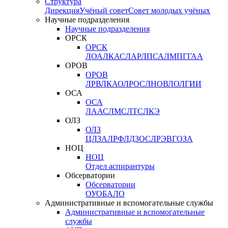
Структура
Дирекция
Учёный совет
Совет молодых учёных
Научные подразделения
Научные подразделения
ОРСК
ОРСК
ЛОА
ЛКАС
ЛАР
ЛПСА
ЛМПГ
ГАА
ОРОВ
ОРОВ
ЛРВ
ЛКАО
ЛРОС
ЛНОВ
ЛОЛ
ГИИ
ОСА
ОСА
ЛААС
ЛМС
ЛТС
ЛКЭ
ОЛЗ
ОЛЗ
ЦЛЗА
ЛРФ
ЛДЗОС
ЛРЭВ
ГОЗА
НОЦ
НОЦ
Отдел аспирантуры
Обсерватории
Обсерватории
ОУО
БАЛО
Административные и вспомогательные службы
Административные и вспомогательные
службы