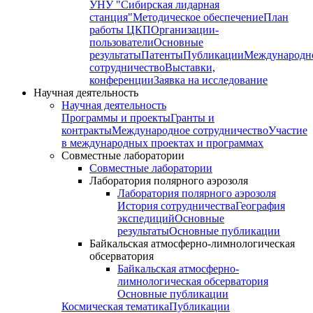
УНУ "Сибирская лидарная
станция"
Методическое обеспечение
План
работы ЦКП
Организации-
пользователи
Основные
результаты
Патенты
Публикации
Международн
сотрудничество
Выставки,
конференции
Заявка на исследование
Научная деятельность
Научная деятельность
Программы и проекты
Гранты и
контракты
Международное сотрудничество
Участие
в международных проектах и программах
Совместные лаборатории
Совместные лаборатории
Лаборатория полярного аэрозоля
Лаборатория полярного аэрозоля
История сотрудничества
География
экспедиций
Основные
результаты
Основные публикации
Байкальская атмосферно-лимнологическая
обсерватория
Байкальская атмосферно-
лимнологическая обсерватория
Основные публикации
Космическая тематика
Публикации