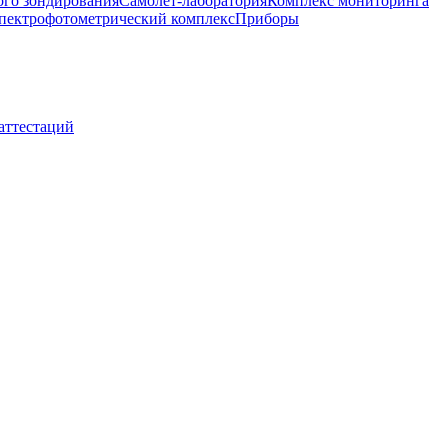
ого зондирования
Самолет-лаборатория
Комплекс мониторинга
пектрофотометрический комплекс
Приборы
 аттестаций