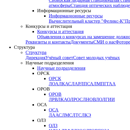
Сибирская лидарная станция
Малая стан
атмосферы
Станция оптических наблюде
Информационные ресурсы
Информационные ресурсы
Вычислительный кластер "Феликс-К"
П
Конкурсы и аттестация
Конкурсы и аттестация
Объявления о конкурсах на замещение должн
Реквизиты и контакты
Документы
СМИ о нас
Фотор
Структура
Структура
Дирекция
Учёный совет
Совет молодых учёных
Научные подразделения
Научные подразделения
ОРСК
ОРСК
ЛОА
ЛКАС
ЛАР
ЛПСА
ЛМПГ
ГАА
ОРОВ
ОРОВ
ЛРВ
ЛКАО
ЛРОС
ЛНОВ
ЛОЛ
ГИИ
ОСА
ОСА
ЛААС
ЛМС
ЛТС
ЛКЭ
ОЛЗ
ОЛЗ