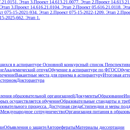
.21.0151. Этап 3.
Проект 14.613.21.0077. Этап 2.
Проект 14.613.21
 Этап 3.
Проект 14.616.21.0104. Этап 2.
Проект 05.616.21.0118. Эта
т 075-15-2021-934. Этап 2.
Проект 075-15-2022-1209. Этап 2.
Прое
15-2025-662. Этап 1.
ющихся в аспирантуре
Основной конкурсный список
Перспективы
ие
Академический отпук
Обучение в аспирантуре по ФГОС
Обуче
печение
Вакантные места для приема в аспирантуру
Итоговая атт
кстерном
Докторантура
ления образовательной организацией
Документы
Образование
Ин
орых осуществляется обучение
Образовательные стандарты и тре
зовательного процесса. Доступная среда
Стипендии и меры под
ь
Международное сотрудничество
Организация питания в образов
ии
Объявления о защите
Авторефераты
Материалы диссертации