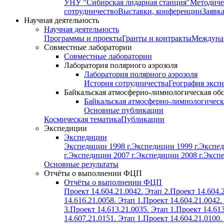
УНУ "Сибирская лидарная станция"
Методиче
сотрудничество
Выставки, конференции
Заявк
Научная деятельность
Научная деятельность
Программы и проекты
Гранты и контракты
Междунар
Совместные лаборатории
Совместные лаборатории
Лаборатория полярного аэрозоля
Лаборатория полярного аэрозоля
История сотрудничества
География эксп
Байкальская атмосферно-лимнологическая об
Байкальская атмосферно-лимнологическ
Основные публикации
Космическая тематика
Публикации
Экспедиции
Экспедиции
Экспедиции 1998 г.
Экспедиции 1999 г.
Экспед
г.
Экспедиции 2007 г.
Экспедиции 2008 г.
Экспе
Основные результаты
Отчёты о выполнении ФЦП
Отчёты о выполнении ФЦП
Проект 14.604.21.0042. Этап 2.
Проект 14.604.2
14.616.21.0058. Этап 1.
Проект 14.604.21.0042.
3.
Проект 14.613.21.0035. Этап 1.
Проект 14.613
14.607.21.0151. Этап 1.
Проект 14.604.21.0100.