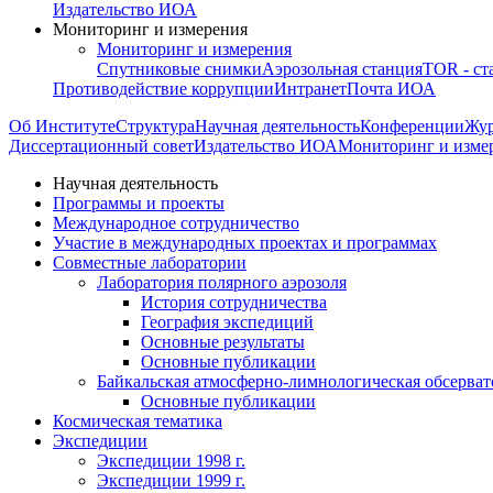
Издательство ИОА
Мониторинг и измерения
Мониторинг и измерения
Спутниковые снимки
Аэрозольная станция
TOR - ст
Противодействие коррупции
Интранет
Почта ИОА
Об Институте
Структура
Научная деятельность
Конференции
Жу
Диссертационный совет
Издательство ИОА
Мониторинг и изме
Научная деятельность
Программы и проекты
Международное сотрудничество
Участие в международных проектах и программах
Совместные лаборатории
Лаборатория полярного аэрозоля
История сотрудничества
География экспедиций
Основные результаты
Основные публикации
Байкальская атмосферно-лимнологическая обсерват
Основные публикации
Космическая тематика
Экспедиции
Экспедиции 1998 г.
Экспедиции 1999 г.