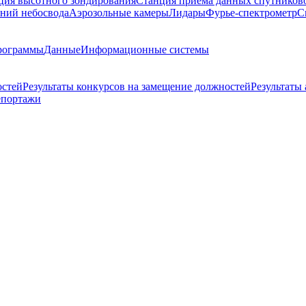
ция высотного зондирования
Станция приема данных спутников
ний небосвода
Аэрозольные камеры
Лидары
Фурье-спектрометр
С
рограммы
Данные
Информационные системы
остей
Результаты конкурсов на замещение должностей
Результаты
епортажи