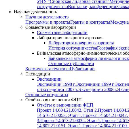
УНУ "Сибирская лидарная станция"
Методиче
сотрудничество
Выставки, конференции
Заявк
Научная деятельность
Научная деятельность
Программы и проекты
Гранты и контракты
Междунар
Совместные лаборатории
Совместные лаборатории
Лаборатория полярного аэрозоля
Лаборатория полярного аэрозоля
История сотрудничества
География эксп
Байкальская атмосферно-лимнологическая об
Байкальская атмосферно-лимнологическ
Основные публикации
Космическая тематика
Публикации
Экспедиции
Экспедиции
Экспедиции 1998 г.
Экспедиции 1999 г.
Экспед
г.
Экспедиции 2007 г.
Экспедиции 2008 г.
Экспе
Основные результаты
Отчёты о выполнении ФЦП
Отчёты о выполнении ФЦП
Проект 14.604.21.0042. Этап 2.
Проект 14.604.2
14.616.21.0058. Этап 1.
Проект 14.604.21.0042.
3.
Проект 14.613.21.0035. Этап 1.
Проект 14.613
14.607.21.0151. Этап 1.
Проект 14.604.21.0100.