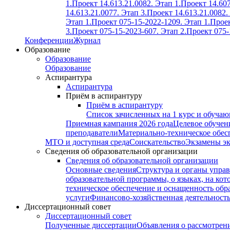
1.
Проект 14.613.21.0082. Этап 1.
Проект 14.607
14.613.21.0077. Этап 3.
Проект 14.613.21.0082.
Этап 1.
Проект 075-15-2022-1209. Этап 1.
Проек
3.
Проект 075-15-2023-607. Этап 2.
Проект 075-
Конференции
Журнал
Образование
Образование
Образование
Аспирантура
Аспирантура
Приём в аспирантуру
Приём в аспирантуру
Список зачисленных на 1 курс и обуча
Приемная кампания 2026 года
Целевое обучен
преподаватели
Материально-техническое обес
МТО и доступная среда
Соискательство
Экзамены э
Сведения об образовательной организации
Сведения об образовательной организации
Основные сведения
Структура и органы управ
образовательной программы, о языках, на кот
техническое обеспечение и оснащенность обра
услуги
Финансово-хозяйственная деятельност
Диссертационный совет
Диссертационный совет
Полученные диссертации
Объявления о рассмотрен