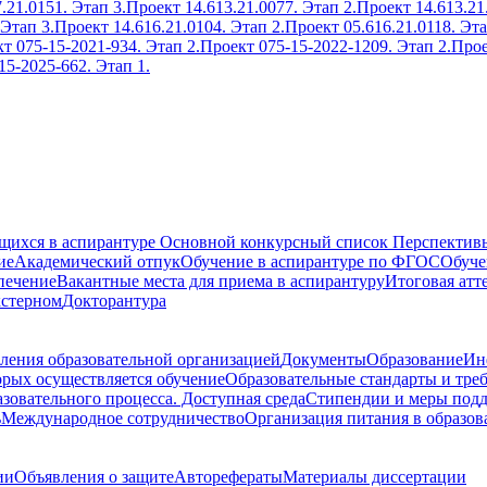
.21.0151. Этап 3.
Проект 14.613.21.0077. Этап 2.
Проект 14.613.21
 Этап 3.
Проект 14.616.21.0104. Этап 2.
Проект 05.616.21.0118. Эта
т 075-15-2021-934. Этап 2.
Проект 075-15-2022-1209. Этап 2.
Прое
15-2025-662. Этап 1.
ющихся в аспирантуре
Основной конкурсный список
Перспективы
ие
Академический отпук
Обучение в аспирантуре по ФГОС
Обуче
печение
Вакантные места для приема в аспирантуру
Итоговая атт
кстерном
Докторантура
ления образовательной организацией
Документы
Образование
Ин
орых осуществляется обучение
Образовательные стандарты и тре
зовательного процесса. Доступная среда
Стипендии и меры под
ь
Международное сотрудничество
Организация питания в образов
ии
Объявления о защите
Авторефераты
Материалы диссертации