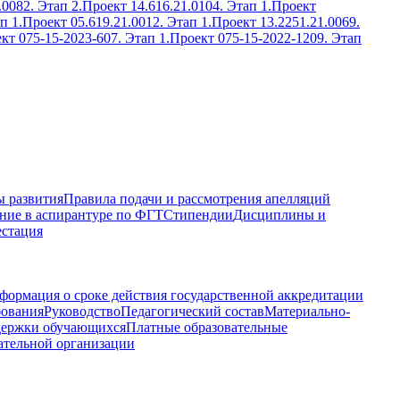
.0082. Этап 2.
Проект 14.616.21.0104. Этап 1.
Проект
п 1.
Проект 05.619.21.0012. Этап 1.
Проект 13.2251.21.0069.
кт 075-15-2023-607. Этап 1.
Проект 075-15-2022-1209. Этап
 развития
Правила подачи и рассмотрения апелляций
ние в аспирантуре по ФГТ
Стипендии
Дисциплины и
естация
формация о сроке действия государственной аккредитации
бования
Руководство
Педагогический состав
Материально-
держки обучающихся
Платные образовательные
ательной организации