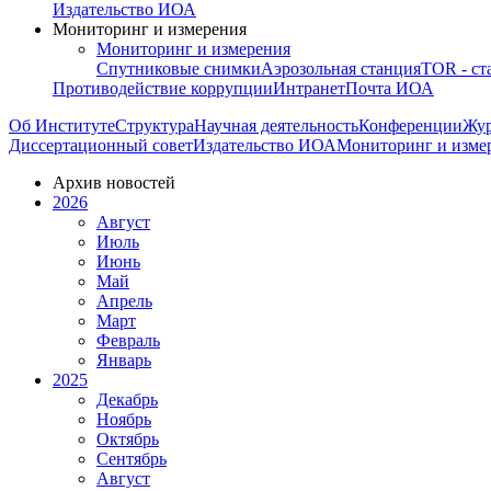
Издательство ИОА
Мониторинг и измерения
Мониторинг и измерения
Спутниковые снимки
Аэрозольная станция
TOR - ст
Противодействие коррупции
Интранет
Почта ИОА
Об Институте
Структура
Научная деятельность
Конференции
Жу
Диссертационный совет
Издательство ИОА
Мониторинг и изме
Архив новостей
2026
Август
Июль
Июнь
Май
Апрель
Март
Февраль
Январь
2025
Декабрь
Ноябрь
Октябрь
Сентябрь
Август