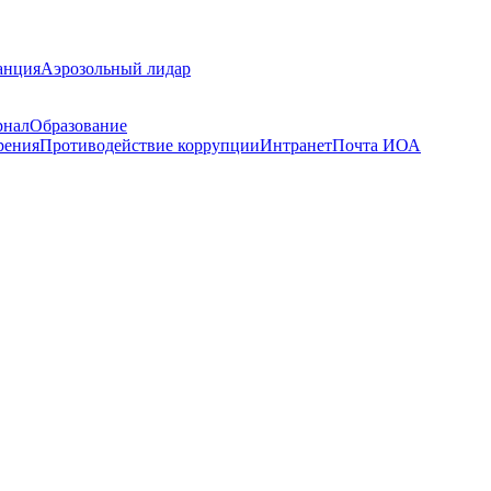
анция
Аэрозольный лидар
рнал
Образование
рения
Противодействие коррупции
Интранет
Почта ИОА