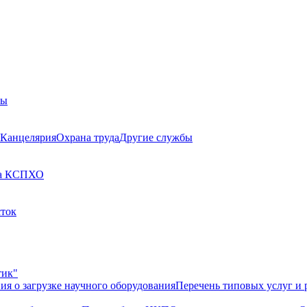
бы
Канцелярия
Охрана труда
Другие службы
а КСП
ХО
сток
тик"
ия о загрузке научного оборудования
Перечень типовых услуг и 