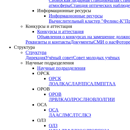
Сибирская лидарная станция
Малая стан
атмосферы
Станция оптических наблюде
Информационные ресурсы
Информационные ресурсы
Вычислительный кластер "Феликс-К"
П
Конкурсы и аттестация
Конкурсы и аттестация
Объявления о конкурсах на замещение должн
Реквизиты и контакты
Документы
СМИ о нас
Фотор
Структура
Структура
Дирекция
Учёный совет
Совет молодых учёных
Научные подразделения
Научные подразделения
ОРСК
ОРСК
ЛОА
ЛКАС
ЛАР
ЛПСА
ЛМПГ
ГАА
ОРОВ
ОРОВ
ЛРВ
ЛКАО
ЛРОС
ЛНОВ
ЛОЛ
ГИИ
ОСА
ОСА
ЛААС
ЛМС
ЛТС
ЛКЭ
ОЛЗ
ОЛЗ