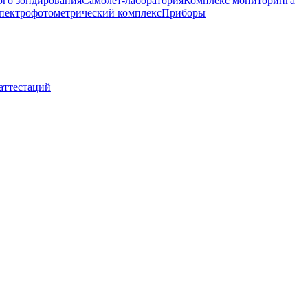
ого зондирования
Самолет-лаборатория
Комплекс мониторинга
пектрофотометрический комплекс
Приборы
 аттестаций