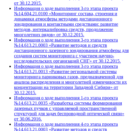
от 30.12.2015.
Информация о ходе выполнения 3-го этапа проекта
№14.604.21.0100 «Мониторинг состава, строения и
динамики атмосферы методами дистанционного
зондирования и контактными средствами: развитие
методов, интеркалибровка средств, продолжение
многолетних рядов» от 30.12.2015.
Информация о ходе выполнения 3-го этапа проекта
№14.613.21.0003 «Развитие методов и средств
дистанционного лазерного зондирования атмосферы для
создания систем мониторинга с участием научно-
исследовательских организаций СНГ» от 30.12.2015.
Информация о ходе выполнения 3-го этапа проекта
№14.613.21.0013 «Развитие региональной системы
мониторинга парниковых газов, предназначенной для
анализа распределения и многолетней изменчивости их
концентрации на территории Западной Сибири» от
30.12.2015.
Информация о ходе выполнения 1-го этапа проекта
№14.613.21.0035 «Разработка системы формирования
лазерных пучков с управляемой пространственной
структурой для задач беспроводной оптической связи»
от 30.06.2016.
Информация о ходе выполнения 4-го этапа проекта
№14.613.21.0003 «Развитие методов и средств