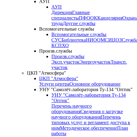
АУП
АУП
Дирекция
Главные
специалисты
ПФО
ОК
Канцелярия
Охран
труда
Другие службы
Вспомогательные службы
Вспомогательные службы
СУС
Библиотека
НИО
ОМС
ИЦ
ОЗ
Служб
КСП
ХО
Произв.службы
Произв.службы
Эксп.участок
Энергоучасток
Трансп.
участок
ЦКП "Атмосфера"
ЦКП "Атмосфера"
Услуги центра
Основное оборудование
УНУ "Самолёт-лаборатория Ту-134 "Оптик"
УНУ "Самолёт-лаборатория Ту-134
"Оптик"
Перечень научного
оборудования
Сведения о загрузке
научного оборудования
Перечень
типовых услуг и регламент доступа к
ним
Методическое обеспечение
План
работы