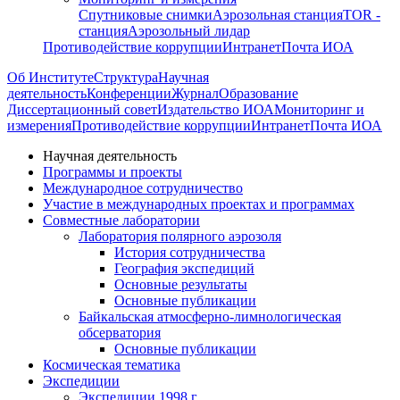
Спутниковые снимки
Аэрозольная станция
TOR -
станция
Аэрозольный лидар
Противодействие коррупции
Интранет
Почта ИОА
Об Институте
Структура
Научная
деятельность
Конференции
Журнал
Образование
Диссертационный совет
Издательство ИОА
Мониторинг и
измерения
Противодействие коррупции
Интранет
Почта ИОА
Научная деятельность
Программы и проекты
Международное сотрудничество
Участие в международных проектах и программах
Совместные лаборатории
Лаборатория полярного аэрозоля
История сотрудничества
География экспедиций
Основные результаты
Основные публикации
Байкальская атмосферно-лимнологическая
обсерватория
Основные публикации
Космическая тематика
Экспедиции
Экспедиции 1998 г.