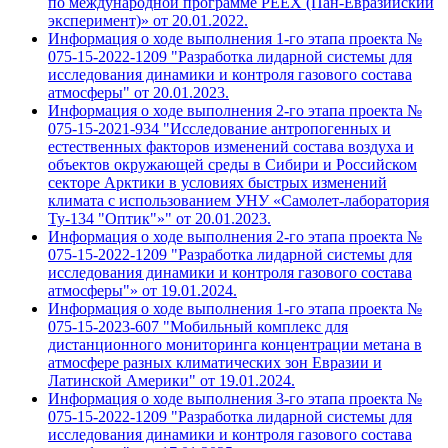
по международной программе PEEX (Пан-Евразийский
эксперимент)» от 20.01.2022.
Информация о ходе выполнения 1-го этапа проекта №
075-15-2022-1209 "Разработка лидарной системы для
исследования динамики и контроля газового состава
атмосферы" от 20.01.2023.
Информация о ходе выполнения 2-го этапа проекта №
075-15-2021-934 "Исследование антропогенных и
естественных факторов изменений состава воздуха и
объектов окружающей среды в Сибири и Российском
секторе Арктики в условиях быстрых изменений
климата с использованием УНУ «Самолет-лаборатория
Ту-134 "Оптик"»" от 20.01.2023.
Информация о ходе выполнения 2-го этапа проекта №
075-15-2022-1209 "Разработка лидарной системы для
исследования динамики и контроля газового состава
атмосферы"» от 19.01.2024.
Информация о ходе выполнения 1-го этапа проекта №
075-15-2023-607 "Мобильный комплекс для
дистанционного мониторинга концентрации метана в
атмосфере разных климатических зон Евразии и
Латинской Америки" от 19.01.2024.
Информация о ходе выполнения 3-го этапа проекта №
075-15-2022-1209 "Разработка лидарной системы для
исследования динамики и контроля газового состава