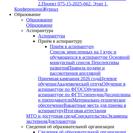
2.
Проект 075-15-2025-662. Этап 1.
Конференции
Журнал
Образование
Образование
Образование
Аспирантура
Аспирантура
Приём в аспирантуру
Приём в аспирантуру
Список зачисленных на 1 курс и
обучающихся в аспирантуре
Основной
конкурсный список
Перспективы
развития
Правила подачи и
рассмотрения апелляций
Приемная кампания 2026 года
Целевое
обучение
Академический отпук
Обучение в
аспирантуре по ФГОС
Обучение в
аспирантуре по ФГТ
Стипендии
Дисциплины
и преподаватели
Материально-техническое
обеспечение
Вакантные места для приема в
аспирантуру
Итоговая аттестация
МТО и доступная среда
Соискательство
Экзамены
экстерном
Докторантура
Сведения об образовательной организации
Сведения об образовательной организации