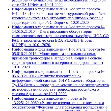
расширения функциональных возможностей лидарной
сети CIS-LiNet» от 10.01.2020.
Информация о ходе выполнения 3-го этапа проекта
№14.613.21.0082 «Развитие многоуровневой российско-
японской системы мониторинга парниковых газов на
территории Западной Сибири» от 10.01.2020
Информация о ходе выполнения 2-го этапа проекта №
14.616.21.0104 «Интегрирование обсерватории
комплексного мониторинга состава атмосферы ИОА СО
РАН в европейскую сеть ERA-PLANET (проект
iCUPE)» от 10.01.2020.
Информация о ходе выполнения 1-го этапа проекта №
05.616.21.0118 «Мониторинг аэрозольно-газовых
примесей тропосферы в Западной Сибири на основе
средств дистанционного лазерного зондирования» от
10.01.2020.
Информация о ходе выполнения 1-го этапа проекта №
05.619.21.0012 «Развитие измерительно-
информационной системы УНУ Самолет-лаборатория
Ту-134 Оптик и проведение комплексного эксперимента
по исследованию состава тропосферы российского
сектора Арктики» от 10.01.2020.
Информация о ходе выполнения проекта №
13.2251.21.0069 «Развитие измерительного комплекса
обсерватории "Фоновая" для проведения исследований