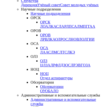
Структура
Дирекция
Учёный совет
Совет молодых учёных
Научные подразделения
Научные подразделения
ОРСК
ОРСК
ЛОА
ЛКАС
ЛАР
ЛПСА
ЛМПГ
ГАА
ОРОВ
ОРОВ
ЛРВ
ЛКАО
ЛРОС
ЛНОВ
ЛОЛ
ГИИ
ОСА
ОСА
ЛААС
ЛМС
ЛТС
ЛКЭ
ОЛЗ
ОЛЗ
ЦЛЗА
ЛРФ
ЛДЗОС
ЛРЭВ
ГОЗА
НОЦ
НОЦ
Отдел аспирантуры
Обсерватории
Обсерватории
ОУО
БАЛО
Административные и вспомогательные службы
Административные и вспомогательные
службы