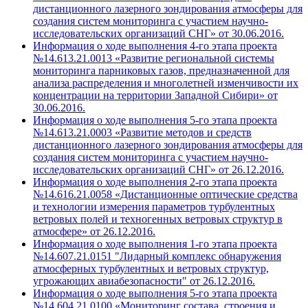
дистанционного лазерного зондирования атмосферы для
создания систем мониторинга с участием научно-
исследовательских организаций СНГ» от 30.06.2016.
Информация о ходе выполнения 4-го этапа проекта
№14.613.21.0013 «Развитие региональной системы
мониторинга парниковых газов, предназначенной для
анализа распределения и многолетней изменчивости их
концентрации на территории Западной Сибири» от
30.06.2016.
Информация о ходе выполнения 5-го этапа проекта
№14.613.21.0003 «Развитие методов и средств
дистанционного лазерного зондирования атмосферы для
создания систем мониторинга с участием научно-
исследовательских организаций СНГ» от 26.12.2016.
Информация о ходе выполнения 2-го этапа проекта
№14.616.21.0058 «Дистанционные оптические средства
и технологии измерения параметров турбулентных
ветровых полей и техногенных ветровых структур в
атмосфере» от 26.12.2016.
Информация о ходе выполнения 1-го этапа проекта
№14.607.21.0151 "Лидарный комплекс обнаружения
атмосферных турбулентных и ветровых структур,
угрожающих авиабезопасности" от 26.12.2016.
Информация о ходе выполнения 5-го этапа проекта
№14.604.21.0100 «Мониторинг состава, строения и