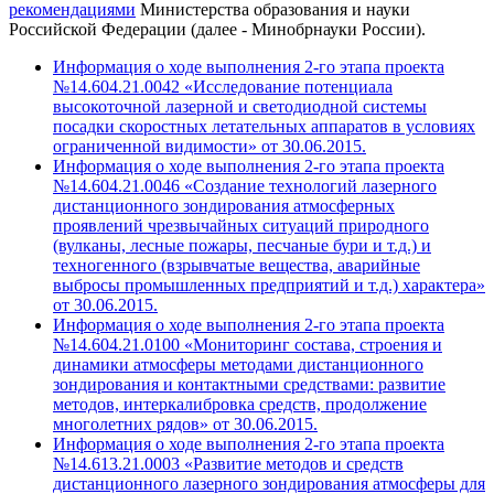
рекомендациями
Министерства образования и науки
Российской Федерации (далее - Минобрнауки России).
Информация о ходе выполнения 2-го этапа проекта
№14.604.21.0042 «Исследование потенциала
высокоточной лазерной и светодиодной системы
посадки скоростных летательных аппаратов в условиях
ограниченной видимости» от 30.06.2015.
Информация о ходе выполнения 2-го этапа проекта
№14.604.21.0046 «Создание технологий лазерного
дистанционного зондирования атмосферных
проявлений чрезвычайных ситуаций природного
(вулканы, лесные пожары, песчаные бури и т.д.) и
техногенного (взрывчатые вещества, аварийные
выбросы промышленных предприятий и т.д.) характера»
от 30.06.2015.
Информация о ходе выполнения 2-го этапа проекта
№14.604.21.0100 «Мониторинг состава, строения и
динамики атмосферы методами дистанционного
зондирования и контактными средствами: развитие
методов, интеркалибровка средств, продолжение
многолетних рядов» от 30.06.2015.
Информация о ходе выполнения 2-го этапа проекта
№14.613.21.0003 «Развитие методов и средств
дистанционного лазерного зондирования атмосферы для