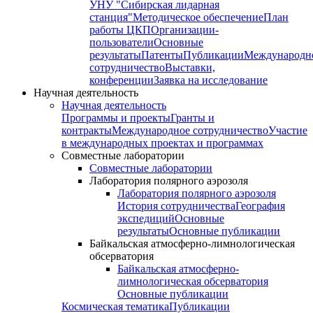
УНУ "Сибирская лидарная
станция"
Методическое обеспечение
План
работы ЦКП
Организации-
пользователи
Основные
результаты
Патенты
Публикации
Международн
сотрудничество
Выставки,
конференции
Заявка на исследование
Научная деятельность
Научная деятельность
Программы и проекты
Гранты и
контракты
Международное сотрудничество
Участие
в международных проектах и программах
Совместные лаборатории
Совместные лаборатории
Лаборатория полярного аэрозоля
Лаборатория полярного аэрозоля
История сотрудничества
География
экспедиций
Основные
результаты
Основные публикации
Байкальская атмосферно-лимнологическая
обсерватория
Байкальская атмосферно-
лимнологическая обсерватория
Основные публикации
Космическая тематика
Публикации