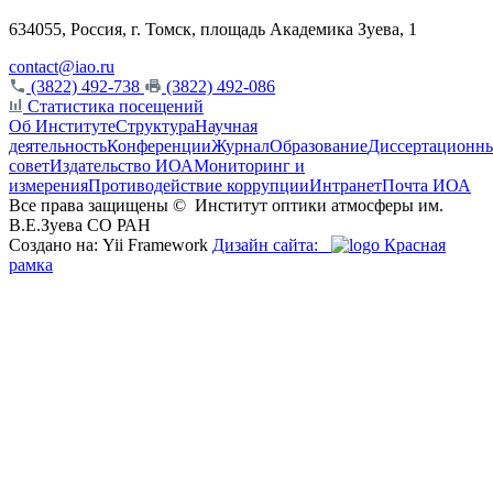
634055, Россия, г. Томск, площадь Академика Зуева, 1
contact@iao.ru
(3822) 492-738
(3822) 492-086
Статистика посещений
Об Институте
Структура
Научная
деятельность
Конференции
Журнал
Образование
Диссертационн
совет
Издательство ИОА
Мониторинг и
измерения
Противодействие коррупции
Интранет
Почта ИОА
Все права защищены ©
Институт оптики атмосферы им.
В.Е.Зуева СО РАН
Создано на: Yii Framework
Дизайн сайта:
Красная
рамка