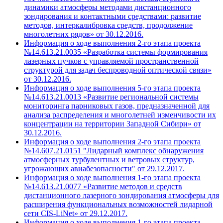
динамики атмосферы методами дистанционного
зондирования и контактными средствами: развитие
методов, интеркалибровка средств, продолжение
многолетних рядов» от 30.12.2016.
Информация о ходе выполнения 2-го этапа проекта
№14.613.21.0035 «Разработка системы формирования
лазерных пучков с управляемой пространственной
структурой для задач беспроводной оптической связи»
от 30.12.2016.
Информация о ходе выполнения 5-го этапа проекта
№14.613.21.0013 «Развитие региональной системы
мониторинга парниковых газов, предназначенной для
анализа распределения и многолетней изменчивости их
концентрации на территории Западной Сибири» от
30.12.2016.
Информация о ходе выполнения 2-го этапа проекта
№14.607.21.0151 "Лидарный комплекс обнаружения
атмосферных турбулентных и ветровых структур,
угрожающих авиабезопасности" от 29.12.2017.
Информация о ходе выполнения 1-го этапа проекта
№14.613.21.0077 «Развитие методов и средств
дистанционного лазерного зондирования атмосферы для
расширения функциональных возможностей лидарной
сети CIS-LiNet» от 29.12.2017.
Информация о ходе выполнения 1-го этапа проекта