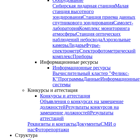
Оборудование
Сибирская лидарная станция
Малая
станция высотного
зондирования
Станция приема данных
спутникового зондирования
Самолет-
лаборатория
Комплекс мониторинга
атмосферы
Станция оптических
наблюдений небосвода
Аэрозольные
камеры
Лидары
Фурье-
спектрометр
Спектрофотометрический
комплекс
Приборы
Информационные ресурсы
Информационные ресурсы
Вычислительный кластер "Феликс-
К"
Программы
Данные
Информационные
системы
Конкурсы и аттестация
Конкурсы и аттестация
Объявления о конкурсах на замещение
должностей
Результаты конкурсов на
замещение должностей
Результаты
аттестаций
Реквизиты и контакты
Документы
СМИ о
нас
Фоторепортажи
Структура