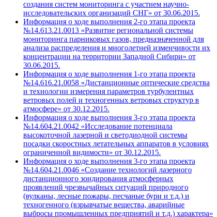
создания систем мониторинга с участием научно-
исследовательских организаций СНГ» от 30.06.2015.
Информация о ходе выполнения 2-го этапа проекта
№14.613.21.0013 «Развитие региональной системы
мониторинга парниковых газов, предназначенной для
анализа распределения и многолетней изменчивости их
концентрации на территории Западной Сибири» от
30.06.2015.
Информация о ходе выполнения 1-го этапа проекта
№14.616.21.0058 «Дистанционные оптические средства
и технологии измерения параметров турбулентных
ветровых полей и техногенных ветровых структур в
атмосфере» от 30.12.2015.
Информация о ходе выполнения 3-го этапа проекта
№14.604.21.0042 «Исследование потенциала
высокоточной лазерной и светодиодной системы
посадки скоростных летательных аппаратов в условиях
ограниченной видимости» от 30.12.2015.
Информация о ходе выполнения 3-го этапа проекта
№14.604.21.0046 «Создание технологий лазерного
дистанционного зондирования атмосферных
проявлений чрезвычайных ситуаций природного
(вулканы, лесные пожары, песчаные бури и т.д.) и
техногенного (взрывчатые вещества, аварийные
выбросы промышленных предприятий и т.д.) характера»