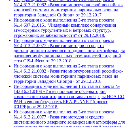
№14.613.21.0082 «Развитие многоуровневой российско-
японской системы мониторинга парниковых газов на
территории Западной Сибири» от 29.12.2017.
Информация о ходе выполнения 3-го этапа проекта
№14.607.21.0151 "Лидарный комплекс обнаружения
атмосферных турбулентных и ветровых структур,
угрожающих авиабезопасности" от 29.12.2018.
Информация о ходе выполнения 2-го этапа проекта
№14.613.21.0077 «Развитие методов и средств
дистанционного лазерного зондирования атмосферы для
расширения функциональных возможностей лидарной
сети CIS-LiNet» от 29.12.2018.
Информация о ходе выполнения 2-го этапа проекта
№14.613.21.0082 «Развитие многоуровневой российско-
японской системы мониторинга парниковых газов на
территории Западной Сибири» от 29.12.2018.
Информация о ходе выполнения 1-го этапа проекта №
14.616.21.0104 «Интегрирование обсерватории
комплексного мониторинга состава атмосферы ИОА СО
РАН в европейскую сеть ERA-PLANET (проект
iCUPE)» от 29.12.2018.
Информация о ходе выполнения 3-го этапа проекта
№14.613.21.0077 «Развитие методов и средств
дистанционного лазерного зондирования атмосферы для