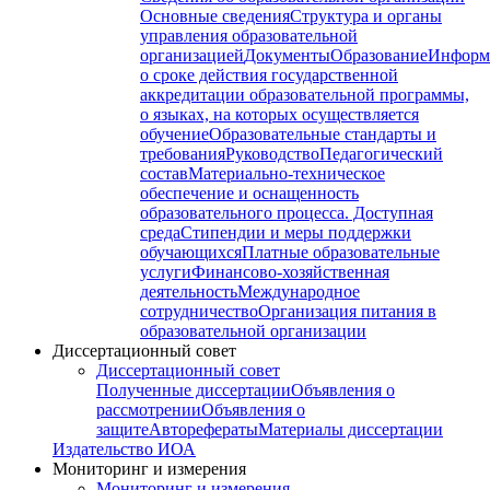
Основные сведения
Структура и органы
управления образовательной
организацией
Документы
Образование
Информ
о сроке действия государственной
аккредитации образовательной программы,
о языках, на которых осуществляется
обучение
Образовательные стандарты и
требования
Руководство
Педагогический
состав
Материально-техническое
обеспечение и оснащенность
образовательного процесса. Доступная
среда
Стипендии и меры поддержки
обучающихся
Платные образовательные
услуги
Финансово-хозяйственная
деятельность
Международное
сотрудничество
Организация питания в
образовательной организации
Диссертационный совет
Диссертационный совет
Полученные диссертации
Объявления о
рассмотрении
Объявления о
защите
Авторефераты
Материалы диссертации
Издательство ИОА
Мониторинг и измерения
Мониторинг и измерения