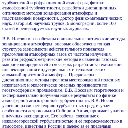
турбулентной и рефракционной атмосферы, физики
атмосферной турбулентности, разработки дистанционных
оптических методов зондирования атмосферы и
подстилающей поверхности, доктор физико-математических
наук, автор 350 научных трудов, 6 монографий, более 100
статей в рецензируемых научных журналах.
В.В. Носовым разработаны оригинальные оптические методы
зондирования атмосферы, впервые обнаружена тонкая
структура зависимости действительного показателя
преломления атмосферных газов от частоты излучения,
развиты рефрактометрические методы выявления газовых
макронеоднородностей атмосферы, разработаны технологии
инспектирования индустриальных и геохимических
аномалий приземной атмосферы. Предложены
дистанционные методы прогноза месторождений полезных
ископаемых и экологически опасных производств по
геоатмосферным проявлениям. В.В. Носовым теоретически и
экспериментально получены новые результаты по физике
атмосферной анизотропной турбулентности. В.В. Носов
успешно развивает теорию турбулентных сред, изучает
особенности астроклимата Сибири и Алтая, прнимает участие
в научных экспедициях. Его работы, связанные с
неколмогоровской турбулентностью и её перемежаемостью в
атмосфере, известны в России и далеко за её пределами.