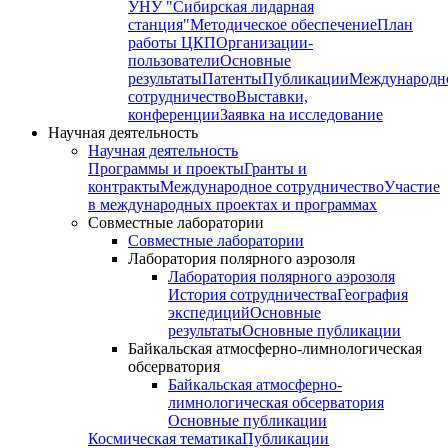
УНУ "Сибирская лидарная
станция"
Методическое обеспечение
План
работы ЦКП
Организации-
пользователи
Основные
результаты
Патенты
Публикации
Международн
сотрудничество
Выставки,
конференции
Заявка на исследование
Научная деятельность
Научная деятельность
Программы и проекты
Гранты и
контракты
Международное сотрудничество
Участие
в международных проектах и программах
Совместные лаборатории
Совместные лаборатории
Лаборатория полярного аэрозоля
Лаборатория полярного аэрозоля
История сотрудничества
География
экспедиций
Основные
результаты
Основные публикации
Байкальская атмосферно-лимнологическая
обсерватория
Байкальская атмосферно-
лимнологическая обсерватория
Основные публикации
Космическая тематика
Публикации