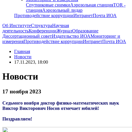
Спутниковые снимки
Аэрозольная станция
TOR -
станция
Аэрозольный лидар
Противодействие коррупции
Интранет
Почта ИОА
Об Институте
Структура
Научная
деятельность
Конференции
Журнал
Образование
Диссертационный совет
Издательство ИОА
Мониторинг и
измерения
Противодействие коррупции
Интранет
Почта ИОА
Главная
Новости
17.11.2023, 18:00
Новости
17 ноября 2023
Седьмого ноября
доктор физико-математических наук
Виктор Викторович Носов
отмечает юбилей!
Поздравляем!