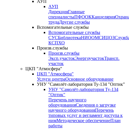
АУП
АУП
Дирекция
Главные
специалисты
ПФО
ОК
Канцелярия
Охран
труда
Другие службы
Вспомогательные службы
Вспомогательные службы
СУС
Библиотека
НИО
ОМС
ИЦ
ОЗ
Служб
КСП
ХО
Произв.службы
Произв.службы
Эксп.участок
Энергоучасток
Трансп.
участок
ЦКП "Атмосфера"
ЦКП "Атмосфера"
Услуги центра
Основное оборудование
УНУ "Самолёт-лаборатория Ту-134 "Оптик"
УНУ "Самолёт-лаборатория Ту-134
"Оптик"
Перечень научного
оборудования
Сведения о загрузке
научного оборудования
Перечень
типовых услуг и регламент доступа к
ним
Методическое обеспечение
План
работы