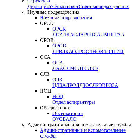
Структура
Дирекция
Учёный совет
Совет молодых учёных
Научные подразделения
Научные подразделения
ОРСК
ОРСК
ЛОА
ЛКАС
ЛАР
ЛПСА
ЛМПГ
ГАА
ОРОВ
ОРОВ
ЛРВ
ЛКАО
ЛРОС
ЛНОВ
ЛОЛ
ГИИ
ОСА
ОСА
ЛААС
ЛМС
ЛТС
ЛКЭ
ОЛЗ
ОЛЗ
ЦЛЗА
ЛРФ
ЛДЗОС
ЛРЭВ
ГОЗА
НОЦ
НОЦ
Отдел аспирантуры
Обсерватории
Обсерватории
ОУО
БАЛО
Административные и вспомогательные службы
Административные и вспомогательные
службы