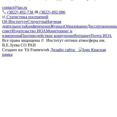
contact@iao.ru
(3822) 492-738
(3822) 492-086
Статистика посещений
Об Институте
Структура
Научная
деятельность
Конференции
Журнал
Образование
Диссертационн
совет
Издательство ИОА
Мониторинг и
измерения
Противодействие коррупции
Интранет
Почта ИОА
Все права защищены ©
Институт оптики атмосферы им.
В.Е.Зуева СО РАН
Создано на: Yii Framework
Дизайн сайта:
Красная
рамка