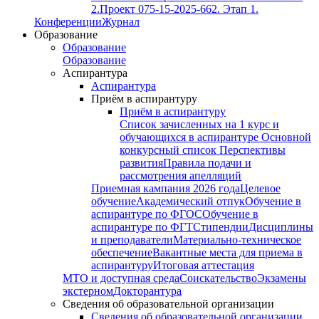
2.
Проект 075-15-2025-662. Этап 1.
Конференции
Журнал
Образование
Образование
Образование
Аспирантура
Аспирантура
Приём в аспирантуру
Приём в аспирантуру
Список зачисленных на 1 курс и
обучающихся в аспирантуре
Основной
конкурсный список
Перспективы
развития
Правила подачи и
рассмотрения апелляций
Приемная кампания 2026 года
Целевое
обучение
Академический отпук
Обучение в
аспирантуре по ФГОС
Обучение в
аспирантуре по ФГТ
Стипендии
Дисциплины
и преподаватели
Материально-техническое
обеспечение
Вакантные места для приема в
аспирантуру
Итоговая аттестация
МТО и доступная среда
Соискательство
Экзамены
экстерном
Докторантура
Сведения об образовательной организации
Сведения об образовательной организации