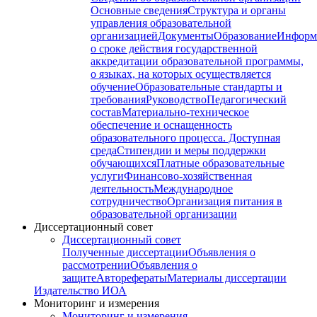
Основные сведения
Структура и органы
управления образовательной
организацией
Документы
Образование
Информ
о сроке действия государственной
аккредитации образовательной программы,
о языках, на которых осуществляется
обучение
Образовательные стандарты и
требования
Руководство
Педагогический
состав
Материально-техническое
обеспечение и оснащенность
образовательного процесса. Доступная
среда
Стипендии и меры поддержки
обучающихся
Платные образовательные
услуги
Финансово-хозяйственная
деятельность
Международное
сотрудничество
Организация питания в
образовательной организации
Диссертационный совет
Диссертационный совет
Полученные диссертации
Объявления о
рассмотрении
Объявления о
защите
Авторефераты
Материалы диссертации
Издательство ИОА
Мониторинг и измерения
Мониторинг и измерения