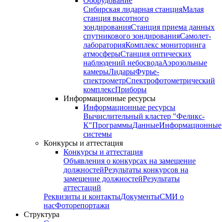
Оборудование
Сибирская лидарная станция
Малая
станция высотного
зондирования
Станция приема данных
спутникового зондирования
Самолет-
лаборатория
Комплекс мониторинга
атмосферы
Станция оптических
наблюдений небосвода
Аэрозольные
камеры
Лидары
Фурье-
спектрометр
Спектрофотометрический
комплекс
Приборы
Информационные ресурсы
Информационные ресурсы
Вычислительный кластер "Феликс-
К"
Программы
Данные
Информационные
системы
Конкурсы и аттестация
Конкурсы и аттестация
Объявления о конкурсах на замещение
должностей
Результаты конкурсов на
замещение должностей
Результаты
аттестаций
Реквизиты и контакты
Документы
СМИ о
нас
Фоторепортажи
Структура