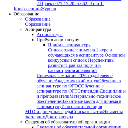
2.
Проект 075-15-2025-662. Этап 1.
Конференции
Журнал
Образование
Образование
Образование
Аспирантура
Аспирантура
Приём в аспирантуру
Приём в аспирантуру
Список зачисленных на 1 курс и
обучающихся в аспирантуре
Основной
конкурсный список
Перспективы
развития
Правила подачи и
рассмотрения апелляций
Приемная кампания 2026 года
Целевое
обучение
Академический отпук
Обучение в
аспирантуре по ФГОС
Обучение в
аспирантуре по ФГТ
Стипендии
Дисциплины
и преподаватели
Материально-техническое
обеспечение
Вакантные места для приема в
аспирантуру
Итоговая аттестация
МТО и доступная среда
Соискательство
Экзамены
экстерном
Докторантура
Сведения об образовательной организации
Сведения об образовательной организации