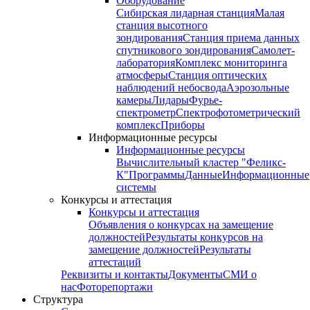
Оборудование
Сибирская лидарная станция
Малая
станция высотного
зондирования
Станция приема данных
спутникового зондирования
Самолет-
лаборатория
Комплекс мониторинга
атмосферы
Станция оптических
наблюдений небосвода
Аэрозольные
камеры
Лидары
Фурье-
спектрометр
Спектрофотометрический
комплекс
Приборы
Информационные ресурсы
Информационные ресурсы
Вычислительный кластер "Феликс-
К"
Программы
Данные
Информационные
системы
Конкурсы и аттестация
Конкурсы и аттестация
Объявления о конкурсах на замещение
должностей
Результаты конкурсов на
замещение должностей
Результаты
аттестаций
Реквизиты и контакты
Документы
СМИ о
нас
Фоторепортажи
Структура