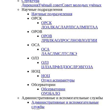
Структура
Дирекция
Учёный совет
Совет молодых учёных
Научные подразделения
Научные подразделения
ОРСК
ОРСК
ЛОА
ЛКАС
ЛАР
ЛПСА
ЛМПГ
ГАА
ОРОВ
ОРОВ
ЛРВ
ЛКАО
ЛРОС
ЛНОВ
ЛОЛ
ГИИ
ОСА
ОСА
ЛААС
ЛМС
ЛТС
ЛКЭ
ОЛЗ
ОЛЗ
ЦЛЗА
ЛРФ
ЛДЗОС
ЛРЭВ
ГОЗА
НОЦ
НОЦ
Отдел аспирантуры
Обсерватории
Обсерватории
ОУО
БАЛО
Административные и вспомогательные службы
Административные и вспомогательные
службы