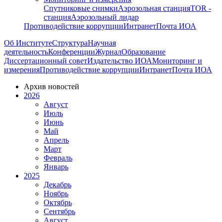
Спутниковые снимки
Аэрозольная станция
TOR -
станция
Аэрозольный лидар
Противодействие коррупции
Интранет
Почта ИОА
Об Институте
Структура
Научная
деятельность
Конференции
Журнал
Образование
Диссертационный совет
Издательство ИОА
Мониторинг и
измерения
Противодействие коррупции
Интранет
Почта ИОА
Архив новостей
2026
Август
Июль
Июнь
Май
Апрель
Март
Февраль
Январь
2025
Декабрь
Ноябрь
Октябрь
Сентябрь
Август