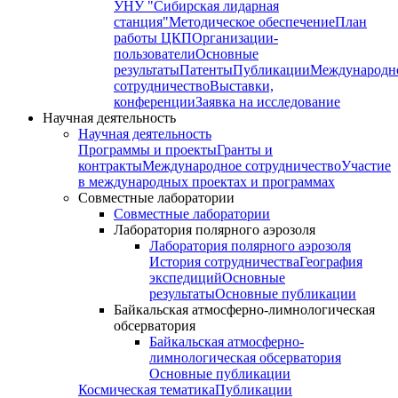
УНУ "Сибирская лидарная
станция"
Методическое обеспечение
План
работы ЦКП
Организации-
пользователи
Основные
результаты
Патенты
Публикации
Международн
сотрудничество
Выставки,
конференции
Заявка на исследование
Научная деятельность
Научная деятельность
Программы и проекты
Гранты и
контракты
Международное сотрудничество
Участие
в международных проектах и программах
Совместные лаборатории
Совместные лаборатории
Лаборатория полярного аэрозоля
Лаборатория полярного аэрозоля
История сотрудничества
География
экспедиций
Основные
результаты
Основные публикации
Байкальская атмосферно-лимнологическая
обсерватория
Байкальская атмосферно-
лимнологическая обсерватория
Основные публикации
Космическая тематика
Публикации