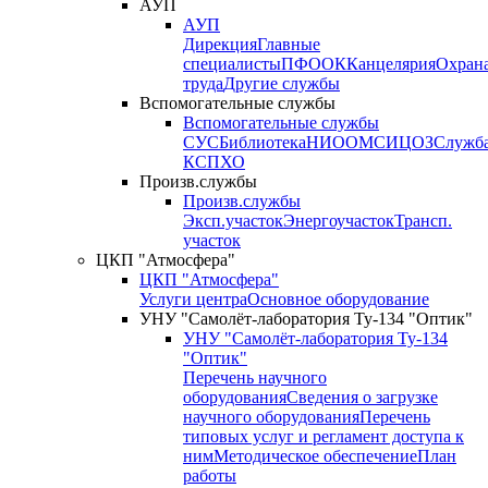
АУП
АУП
Дирекция
Главные
специалисты
ПФО
ОК
Канцелярия
Охран
труда
Другие службы
Вспомогательные службы
Вспомогательные службы
СУС
Библиотека
НИО
ОМС
ИЦ
ОЗ
Служб
КСП
ХО
Произв.службы
Произв.службы
Эксп.участок
Энергоучасток
Трансп.
участок
ЦКП "Атмосфера"
ЦКП "Атмосфера"
Услуги центра
Основное оборудование
УНУ "Самолёт-лаборатория Ту-134 "Оптик"
УНУ "Самолёт-лаборатория Ту-134
"Оптик"
Перечень научного
оборудования
Сведения о загрузке
научного оборудования
Перечень
типовых услуг и регламент доступа к
ним
Методическое обеспечение
План
работы