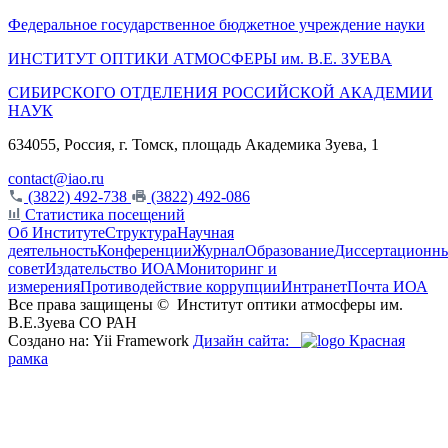
Федеральное государственное бюджетное учреждение науки
ИНСТИТУТ ОПТИКИ АТМОСФЕРЫ
им.
В.Е. ЗУЕВА
СИБИРСКОГО ОТДЕЛЕНИЯ РОССИЙСКОЙ АКАДЕМИИ
НАУК
634055, Россия, г. Томск, площадь Академика Зуева, 1
contact@iao.ru
(3822) 492-738
(3822) 492-086
Статистика посещений
Об Институте
Структура
Научная
деятельность
Конференции
Журнал
Образование
Диссертационн
совет
Издательство ИОА
Мониторинг и
измерения
Противодействие коррупции
Интранет
Почта ИОА
Все права защищены ©
Институт оптики атмосферы им.
В.Е.Зуева СО РАН
Создано на: Yii Framework
Дизайн сайта:
Красная
рамка