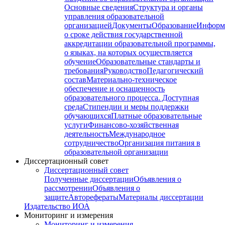
Основные сведения
Структура и органы
управления образовательной
организацией
Документы
Образование
Информ
о сроке действия государственной
аккредитации образовательной программы,
о языках, на которых осуществляется
обучение
Образовательные стандарты и
требования
Руководство
Педагогический
состав
Материально-техническое
обеспечение и оснащенность
образовательного процесса. Доступная
среда
Стипендии и меры поддержки
обучающихся
Платные образовательные
услуги
Финансово-хозяйственная
деятельность
Международное
сотрудничество
Организация питания в
образовательной организации
Диссертационный совет
Диссертационный совет
Полученные диссертации
Объявления о
рассмотрении
Объявления о
защите
Авторефераты
Материалы диссертации
Издательство ИОА
Мониторинг и измерения
Мониторинг и измерения