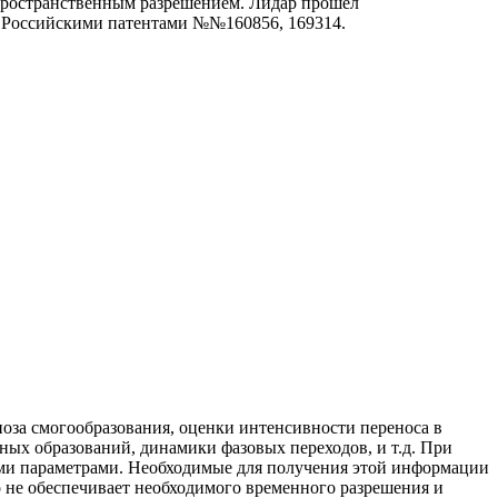
пространственным разрешением. Лидар прошел
а Российскими патентами №№160856, 169314.
ноза смогообразования, оценки интенсивности переноса в
ых образований, динамики фазовых переходов, и т.д. При
ми параметрами. Необходимые для получения этой информации
 не обеспечивает необходимого временного разрешения и