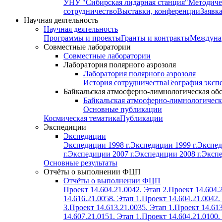
УНУ "Сибирская лидарная станция"
Методиче
сотрудничество
Выставки, конференции
Заявк
Научная деятельность
Научная деятельность
Программы и проекты
Гранты и контракты
Междунар
Совместные лаборатории
Совместные лаборатории
Лаборатория полярного аэрозоля
Лаборатория полярного аэрозоля
История сотрудничества
География эксп
Байкальская атмосферно-лимнологическая об
Байкальская атмосферно-лимнологическ
Основные публикации
Космическая тематика
Публикации
Экспедиции
Экспедиции
Экспедиции 1998 г.
Экспедиции 1999 г.
Экспед
г.
Экспедиции 2007 г.
Экспедиции 2008 г.
Экспе
Основные результаты
Отчёты о выполнении ФЦП
Отчёты о выполнении ФЦП
Проект 14.604.21.0042. Этап 2.
Проект 14.604.2
14.616.21.0058. Этап 1.
Проект 14.604.21.0042.
3.
Проект 14.613.21.0035. Этап 1.
Проект 14.613
14.607.21.0151. Этап 1.
Проект 14.604.21.0100.