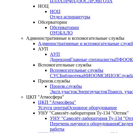
ЦЛЗА
ЛРФ
ЛДЗОС
ЛРЭВ
ГОЗА
НОЦ
НОЦ
Отдел аспирантуры
Обсерватории
Обсерватории
ОУО
БАЛО
Административные и вспомогательные службы
Административные и вспомогательные служ
АУП
АУП
Дирекция
Главные специалисты
ПФО
ОК
Вспомогательные службы
Вспомогательные службы
СУС
Библиотека
НИО
ОМС
ИЦ
ОЗ
Служб
Произв.службы
Произв.службы
Эксп.участок
Энергоучасток
Трансп. уча
ЦКП "Атмосфера"
ЦКП "Атмосфера"
Услуги центра
Основное оборудование
УНУ "Самолёт-лаборатория Ту-134 "Оптик"
УНУ "Самолёт-лаборатория Ту-134 "Оп
Перечень научного оборудования
Сведен
работы