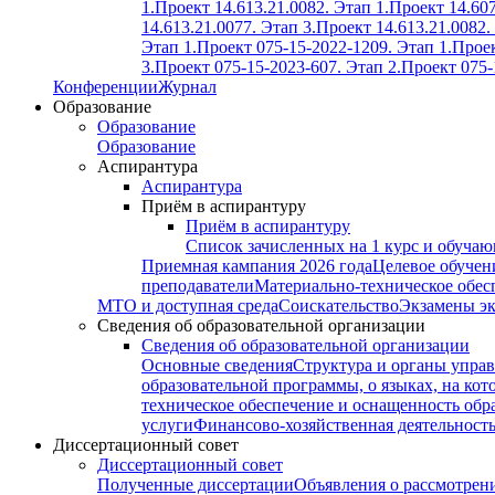
1.
Проект 14.613.21.0082. Этап 1.
Проект 14.607
14.613.21.0077. Этап 3.
Проект 14.613.21.0082.
Этап 1.
Проект 075-15-2022-1209. Этап 1.
Проек
3.
Проект 075-15-2023-607. Этап 2.
Проект 075-
Конференции
Журнал
Образование
Образование
Образование
Аспирантура
Аспирантура
Приём в аспирантуру
Приём в аспирантуру
Список зачисленных на 1 курс и обуча
Приемная кампания 2026 года
Целевое обучен
преподаватели
Материально-техническое обес
МТО и доступная среда
Соискательство
Экзамены э
Сведения об образовательной организации
Сведения об образовательной организации
Основные сведения
Структура и органы управ
образовательной программы, о языках, на кот
техническое обеспечение и оснащенность обра
услуги
Финансово-хозяйственная деятельност
Диссертационный совет
Диссертационный совет
Полученные диссертации
Объявления о рассмотрен