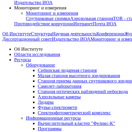
Издательство ИОА
Мониторинг и измерения
Мониторинг и измерения
Спутниковые снимки
Аэрозольная станция
TOR - ст
Противодействие коррупции
Интранет
Почта ИОА
Об Институте
Структура
Научная деятельность
Конференции
Жу
Диссертационный совет
Издательство ИОА
Мониторинг и изме
Об Институте
Области исследования
Ресурсы
Оборудование
Сибирская лидарная станция
Малая станция высотного зондирования
Станция приема данных спутникового зонди
Самолет-лаборатория
Станция оптических наблюдений небосвода
Аэрозольные камеры
Лидары
Фурье-спектрометр
Спектрофотометрический комплекс
Информационные ресурсы
Вычислительный кластер "Феликс-К"
Программы