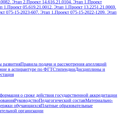
.0082. Этап 2.
Проект 14.616.21.0104. Этап 1.
Проект
п 1.
Проект 05.619.21.0012. Этап 1.
Проект 13.2251.21.0069.
кт 075-15-2023-607. Этап 1.
Проект 075-15-2022-1209. Этап
 развития
Правила подачи и рассмотрения апелляций
ние в аспирантуре по ФГТ
Стипендии
Дисциплины и
естация
формация о сроке действия государственной аккредитации
бования
Руководство
Педагогический состав
Материально-
держки обучающихся
Платные образовательные
ательной организации