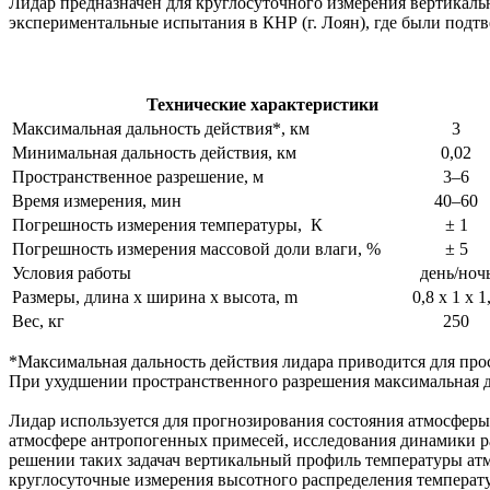
Лидар предназначен для круглосуточного измерения вертикал
экспериментальные испытания в КНР (г. Лоян), где были под
Технические характеристики
Максимальная дальность действия*, км
3
Минимальная дальность действия, км
0,02
Пространственное разрешение, м
3–6
Время измерения, мин
40–60
Погрешность измерения температуры, К
± 1
Погрешность измерения массовой доли влаги, %
± 5
Условия работы
день/ноч
Размеры, длина х ширина х высота, m
0,8 х 1 х 1
Вес, кг
250
*Максимальная дальность действия лидара приводится для про
При ухудшении пространственного разрешения максимальная да
Лидар используется для прогнозирования состояния атмосферы
атмосфере антропогенных примесей, исследования динамики р
решении таких задачач вертикальный профиль температуры а
круглосуточные измерения высотного распределения температ