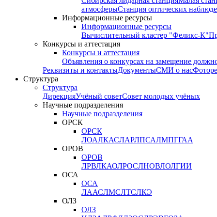
Сибирская лидарная станция
Малая стан
атмосферы
Станция оптических наблюде
Информационные ресурсы
Информационные ресурсы
Вычислительный кластер "Феликс-К"
П
Конкурсы и аттестация
Конкурсы и аттестация
Объявления о конкурсах на замещение должн
Реквизиты и контакты
Документы
СМИ о нас
Фотор
Структура
Структура
Дирекция
Учёный совет
Совет молодых учёных
Научные подразделения
Научные подразделения
ОРСК
ОРСК
ЛОА
ЛКАС
ЛАР
ЛПСА
ЛМПГ
ГАА
ОРОВ
ОРОВ
ЛРВ
ЛКАО
ЛРОС
ЛНОВ
ЛОЛ
ГИИ
ОСА
ОСА
ЛААС
ЛМС
ЛТС
ЛКЭ
ОЛЗ
ОЛЗ