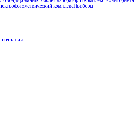
ого зондирования
Самолет-лаборатория
Комплекс мониторинга
пектрофотометрический комплекс
Приборы
 аттестаций