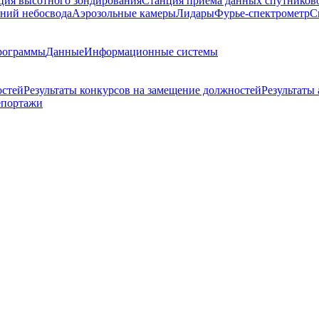
ция высотного зондирования
Станция приема данных спутников
ний небосвода
Аэрозольные камеры
Лидары
Фурье-спектрометр
С
рограммы
Данные
Информационные системы
остей
Результаты конкурсов на замещение должностей
Результаты
епортажи