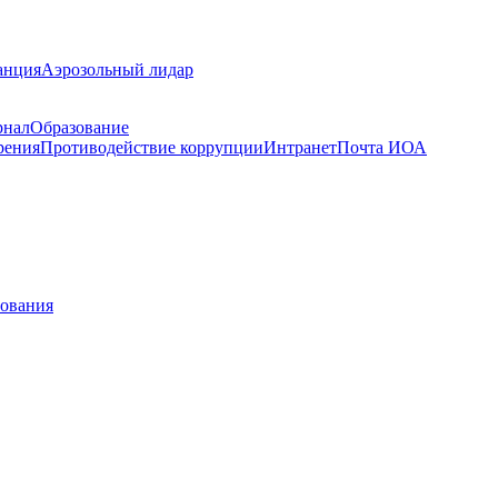
анция
Аэрозольный лидар
рнал
Образование
рения
Противодействие коррупции
Интранет
Почта ИОА
рования