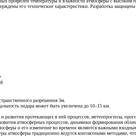
ьных профилей температуры и влажности атмосферы с высоким 
тверждены его технические характеристики. Разработка защищен
ь
,8
странственного разрешения 3м.
льность лидара может быть увеличена до 10–15 км.
 и развития протекающих в ней процессов, метеопрогноза, прог
азвития атмосферных процессов, динамики формирования облачн
тмосферы и его изменение во времени являются важными входны
уры атмосферы традиционно ведутся контактными методами, что