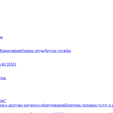
бы
Канцелярия
Охрана труда
Другие службы
а КСП
ХО
сток
тик"
ия о загрузке научного оборудования
Перечень типовых услуг и 