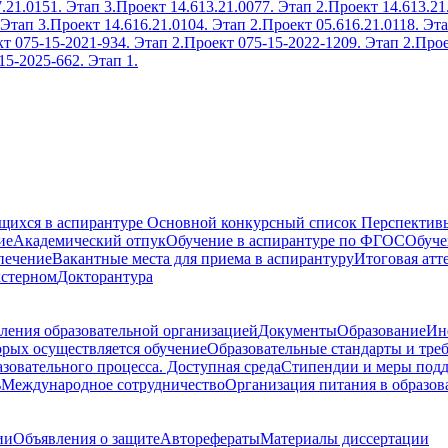
.21.0151. Этап 3.
Проект 14.613.21.0077. Этап 2.
Проект 14.613.21
 Этап 3.
Проект 14.616.21.0104. Этап 2.
Проект 05.616.21.0118. Эта
т 075-15-2021-934. Этап 2.
Проект 075-15-2022-1209. Этап 2.
Прое
15-2025-662. Этап 1.
ющихся в аспирантуре
Основной конкурсный список
Перспективы
ие
Академический отпук
Обучение в аспирантуре по ФГОС
Обуче
печение
Вакантные места для приема в аспирантуру
Итоговая атт
кстерном
Докторантура
ления образовательной организацией
Документы
Образование
Ин
орых осуществляется обучение
Образовательные стандарты и тре
зовательного процесса. Доступная среда
Стипендии и меры под
ь
Международное сотрудничество
Организация питания в образов
ии
Объявления о защите
Авторефераты
Материалы диссертации