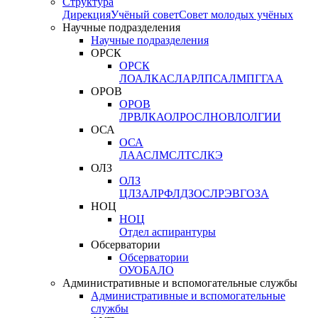
Структура
Дирекция
Учёный совет
Совет молодых учёных
Научные подразделения
Научные подразделения
ОРСК
ОРСК
ЛОА
ЛКАС
ЛАР
ЛПСА
ЛМПГ
ГАА
ОРОВ
ОРОВ
ЛРВ
ЛКАО
ЛРОС
ЛНОВ
ЛОЛ
ГИИ
ОСА
ОСА
ЛААС
ЛМС
ЛТС
ЛКЭ
ОЛЗ
ОЛЗ
ЦЛЗА
ЛРФ
ЛДЗОС
ЛРЭВ
ГОЗА
НОЦ
НОЦ
Отдел аспирантуры
Обсерватории
Обсерватории
ОУО
БАЛО
Административные и вспомогательные службы
Административные и вспомогательные
службы