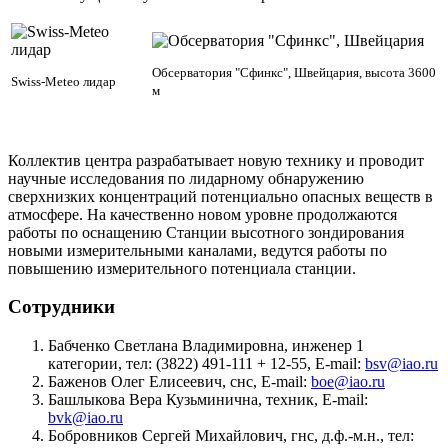
Обсерватория "Сфинкс", Швейцария, высота 3600
Swiss-Meteo лидар
м
Коллектив центра разрабатывает новую технику и проводит
научные исcледования по лидарному обнаружению
сверхнизких концентраций потенциально опасных веществ в
атмосфере. На качественно новом уровне продолжаются
работы по оснащению Cтанции высотного зондирования
новыми измерительными каналами, ведутся работы по
повышению измерительного потенциала станции.
Сотрудники
Бабченко Светлана Владимировна, инженер 1
категории, тел: (3822) 491-111 + 12-55, E-mail:
bsv@iao.ru
Баженов Олег Елисеевич, снс, E-mail:
boe@iao.ru
Башлыкова Вера Кузьминична, техник, E-mail:
bvk@iao.ru
Бобровников Сергей Михайлович, гнс, д.ф.-м.н., тел: