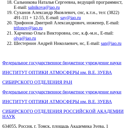
Сальникова Наталья Сергеевна, ведущий программист,
E-mail:
salnikova@iao.ru
Суханов Александр Яковлевич, снс, к.т.н., тел: (3822)
491-111 + 12-55, E-mail:
say@iao.ru
Трифонов Дмитрий Александрович, инженер, E-mail:
trifonov@iao.ru
Харченко Ольга Викторовна, снс, к.ф.-м.н., E-mail:
olya@iao.ru
Шестернин Андрей Николаевич, нс, E-mail:
san@iao.ru
Федеральное государственное бюджетное учреждение науки
ИНСТИТУТ ОПТИКИ АТМОСФЕРЫ
им.
В.Е. ЗУЕВА
СИБИРСКОГО ОТДЕЛЕНИЯ РАН
Федеральное государственное бюджетное учреждение науки
ИНСТИТУТ ОПТИКИ АТМОСФЕРЫ
им.
В.Е. ЗУЕВА
СИБИРСКОГО ОТДЕЛЕНИЯ РОССИЙСКОЙ АКАДЕМИИ
НАУК
634055, Россия, г. Томск, площадь Академика Зуева, 1