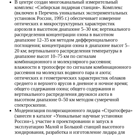
В центре создан многоканальный измерительный
комплекс «Сибирская лидарная станция». Комплекс
(включен в Перечень уникальных экспериментальных
установок России, 1995 г.) обеспечивает измерение
оптических и микроструктурных характеристик
аэрозоля в высотном диапазоне 5–30 км; вертикального
распределения концентрации озона в высотном
диапазоне 12–35 км методом дифференциального
поглощения; концентрации озона в диапазоне высот 5–
20 км; вертикального распределения температуры в
диапазоне высот 10–75 км по сигналам
комбинационного и молекулярного рассеяния;
влажности в тропосфере по сигналам комбинационного
рассеяния на молекулах водяного пара и азота;
оптических и геометрических характеристик облаков
среднего и верхнего ярусов в дневное и ночное время;
общего содержания озона; общего содержания и
вертикального распределения двуокиси азота в
высотном диапазоне 0–50 км методом сумеречной
спектроскопии.
Модернизация поляризационного лидара «Стратосфера»
(занесен в каталог «Уникальные научные установки
России»), участие в проектировании и запуск в
эксплуатацию Малой и Большой станций высотного
зондирования, разработка и изготовление лидара для