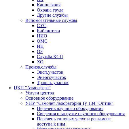
Канцелярия
Охрана труда
Другие службы
Вспомогательные службы
СУС
Библиотека
НИО
ОМС
ИЦ
ОЗ
Служба КСП
ХО
Произв.службы
Эксп.участок
Энергоучасток
Трансп. участок
ЦКП "Атмосфера"
Услуги центра
Основное оборудование
УНУ "Самолёт-лаборатория Ту-134 "Оптик"
Перечень научного оборудования
Сведения о загрузке научного оборудования
Перечень типовых услуг и регламент
доступа к ним