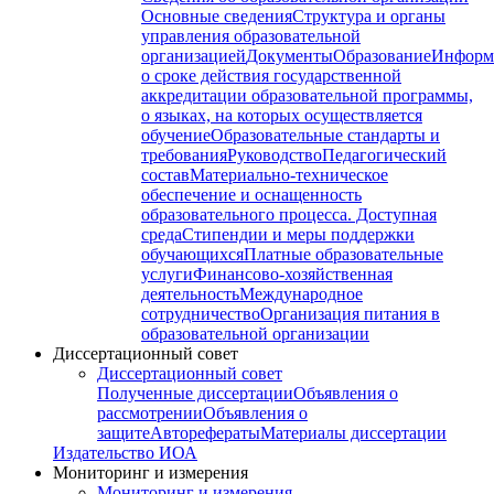
Основные сведения
Структура и органы
управления образовательной
организацией
Документы
Образование
Информ
о сроке действия государственной
аккредитации образовательной программы,
о языках, на которых осуществляется
обучение
Образовательные стандарты и
требования
Руководство
Педагогический
состав
Материально-техническое
обеспечение и оснащенность
образовательного процесса. Доступная
среда
Стипендии и меры поддержки
обучающихся
Платные образовательные
услуги
Финансово-хозяйственная
деятельность
Международное
сотрудничество
Организация питания в
образовательной организации
Диссертационный совет
Диссертационный совет
Полученные диссертации
Объявления о
рассмотрении
Объявления о
защите
Авторефераты
Материалы диссертации
Издательство ИОА
Мониторинг и измерения
Мониторинг и измерения