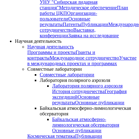
УНУ "Сибирская лидарная
станция"
Методическое обеспечение
План
работы ЦКП
Организации-
пользователи
Основные
результаты
Патенты
Публикации
Международн
сотрудничество
Выставки,
конференции
Заявка на исследование
Научная деятельность
Научная деятельность
Программы и проекты
Гранты и
контракты
Международное сотрудничество
Участие
в международных проектах и программах
Совместные лаборатории
Совместные лаборатории
Лаборатория полярного аэрозоля
Лаборатория полярного аэрозоля
История сотрудничества
География
экспедиций
Основные
результаты
Основные публикации
Байкальская атмосферно-лимнологическая
обсерватория
Байкальская атмосферно-
лимнологическая обсерватория
Основные публикации
Космическая тематика
Публикации