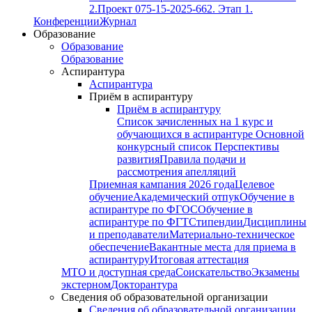
2.
Проект 075-15-2025-662. Этап 1.
Конференции
Журнал
Образование
Образование
Образование
Аспирантура
Аспирантура
Приём в аспирантуру
Приём в аспирантуру
Список зачисленных на 1 курс и
обучающихся в аспирантуре
Основной
конкурсный список
Перспективы
развития
Правила подачи и
рассмотрения апелляций
Приемная кампания 2026 года
Целевое
обучение
Академический отпук
Обучение в
аспирантуре по ФГОС
Обучение в
аспирантуре по ФГТ
Стипендии
Дисциплины
и преподаватели
Материально-техническое
обеспечение
Вакантные места для приема в
аспирантуру
Итоговая аттестация
МТО и доступная среда
Соискательство
Экзамены
экстерном
Докторантура
Сведения об образовательной организации
Сведения об образовательной организации