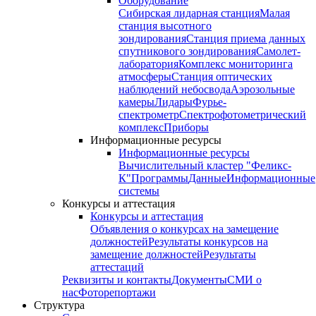
Оборудование
Сибирская лидарная станция
Малая
станция высотного
зондирования
Станция приема данных
спутникового зондирования
Самолет-
лаборатория
Комплекс мониторинга
атмосферы
Станция оптических
наблюдений небосвода
Аэрозольные
камеры
Лидары
Фурье-
спектрометр
Спектрофотометрический
комплекс
Приборы
Информационные ресурсы
Информационные ресурсы
Вычислительный кластер "Феликс-
К"
Программы
Данные
Информационные
системы
Конкурсы и аттестация
Конкурсы и аттестация
Объявления о конкурсах на замещение
должностей
Результаты конкурсов на
замещение должностей
Результаты
аттестаций
Реквизиты и контакты
Документы
СМИ о
нас
Фоторепортажи
Структура