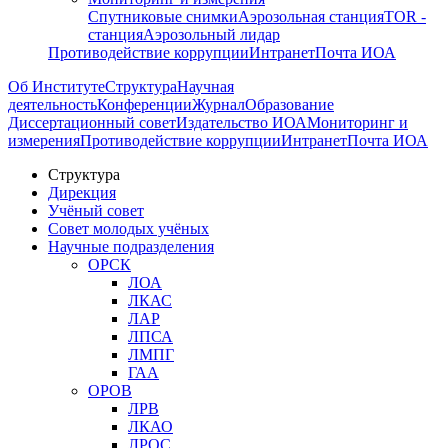
Спутниковые снимки
Аэрозольная станция
TOR -
станция
Аэрозольный лидар
Противодействие коррупции
Интранет
Почта ИОА
Об Институте
Структура
Научная
деятельность
Конференции
Журнал
Образование
Диссертационный совет
Издательство ИОА
Мониторинг и
измерения
Противодействие коррупции
Интранет
Почта ИОА
Структура
Дирекция
Учёный совет
Совет молодых учёных
Научные подразделения
ОРСК
ЛОА
ЛКАС
ЛАР
ЛПСА
ЛМПГ
ГАА
ОРОВ
ЛРВ
ЛКАО
ЛРОС