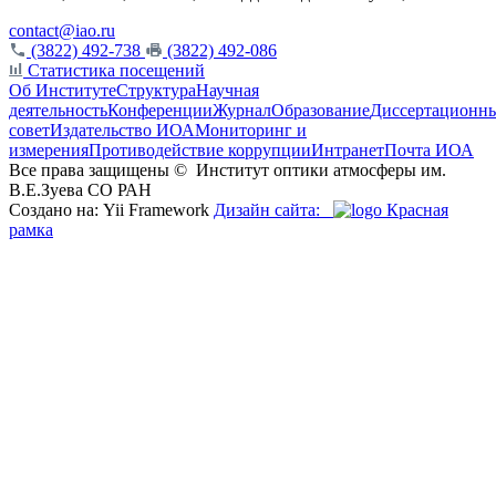
contact@iao.ru
(3822) 492-738
(3822) 492-086
Статистика посещений
Об Институте
Структура
Научная
деятельность
Конференции
Журнал
Образование
Диссертационн
совет
Издательство ИОА
Мониторинг и
измерения
Противодействие коррупции
Интранет
Почта ИОА
Все права защищены ©
Институт оптики атмосферы им.
В.Е.Зуева СО РАН
Создано на: Yii Framework
Дизайн сайта:
Красная
рамка