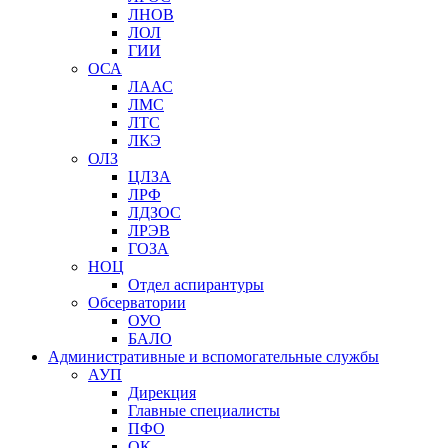
ЛНОВ
ЛОЛ
ГИИ
ОСА
ЛААС
ЛМС
ЛТС
ЛКЭ
ОЛЗ
ЦЛЗА
ЛРФ
ЛДЗОС
ЛРЭВ
ГОЗА
НОЦ
Отдел аспирантуры
Обсерватории
ОУО
БАЛО
Административные и вспомогательные службы
АУП
Дирекция
Главные специалисты
ПФО
ОК