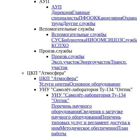
АУП
АУП
Дирекция
Главные
специалисты
ПФО
ОК
Канцелярия
Охран
труда
Другие службы
Вспомогательные службы
Вспомогательные службы
СУС
Библиотека
НИО
ОМС
ИЦ
ОЗ
Служб
КСП
ХО
Произв.службы
Произв.службы
Эксп.участок
Энергоучасток
Трансп.
участок
ЦКП "Атмосфера"
ЦКП "Атмосфера"
Услуги центра
Основное оборудование
УНУ "Самолёт-лаборатория Ту-134 "Оптик"
УНУ "Самолёт-лаборатория Ту-134
"Оптик"
Перечень научного
оборудования
Сведения о загрузке
научного оборудования
Перечень
типовых услуг и регламент доступа к
ним
Методическое обеспечение
План
работы