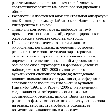
рассчитанные с использованием новой модели,
соответствуют результатам лазерного зондирования
облаков.
Разработан и изготовлен блок спектральной аппаратуры
для КР-лидара по заказу Тайваньского Национального
университета г. Тайбэй.
Лидар для контроля газовых выбросов из труб
промышленных предприятий, сертифицирован в г.
Хабаровске в качестве средства контроля.
На основе статистического анализа данных
многолетних регулярных измерений построены
региональные сезонные модели характеристик
стратосферного, аэрозольного и озонового слоев;
определены тенденции изменений аэрозольного и
озонового слоев стратосферы в фоновых условиях
наблюдаемого в 1997–2006 гг. длительного
вулканически спокойного периода; исследовано
влияние повышенного содержания стратосферного
аэрозоля после взрывных извержений вулканов
Пинатубо (1991 г.) и Рабаул (2006 г.) на изменения
содержания стратосферного озона и газовых
составляющих озоновых циклов. Выявлена роль
различных фотохимических циклов разрушения озона
на разных высотах стратосферы в условиях ее
возмущения вулканогенным аэрозолем.