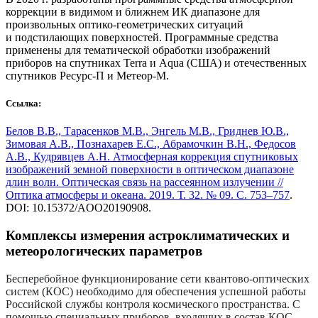
коррекции в видимом и ближнем ИК диапазоне для
произвольных оптико-геометрических ситуаций
и подстилающих поверхностей. Программные средства
применены для тематической обработки изображений
приборов на спутниках Terra и Aqua (США) и отечественных
спутников Ресурс-П и Метеор-М.
Ссылка:
Белов В.В., Тарасенков М.В., Энгель М.В., Гриднев Ю.В.,
Зимовая А.В., Познахарев Е.С., Абрамочкин В.Н., Федосов
А.В., Кудрявцев А.Н. Атмосферная коррекция спутниковых
изображений земной поверхности в оптическом диапазоне
длин волн. Оптическая связь на рассеянном излучении //
Оптика атмосферы и океана. 2019. Т. 32. № 09. С. 753–757
.
DOI: 10.15372/AOO20190908.
Комплексы измерения астроклиматических и
метеорологических параметров
Бесперебойное функционирование сети квантово-оптических
систем (КОС) необходимо для обеспечения успешной работы
Российской службы контроля космического пространства. С
помощью специальных приборов, входящих в состав КОС,