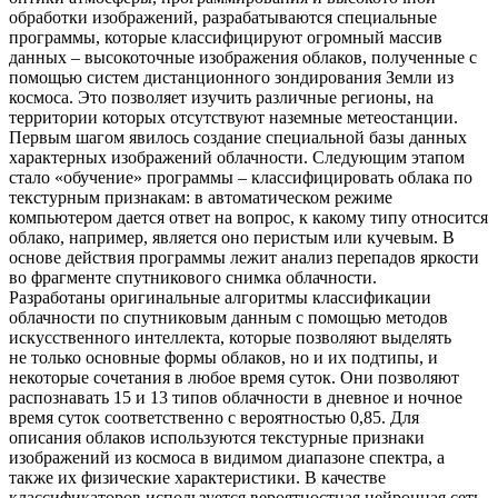
обработки изображений, разрабатываются специальные
программы, которые классифицируют огромный массив
данных – высокоточные изображения облаков, полученные с
помощью систем дистанционного зондирования Земли из
космоса. Это позволяет изучить различные регионы, на
территории которых отсутствуют наземные метеостанции.
Первым шагом явилось создание специальной базы данных
характерных изображений облачности. Следующим этапом
стало «обучение» программы – классифицировать облака по
текстурным признакам: в автоматическом режиме
компьютером дается ответ на вопрос, к какому типу относится
облако, например, является оно перистым или кучевым. В
основе действия программы лежит анализ перепадов яркости
во фрагменте спутникового снимка облачности.
Разработаны оригинальные алгоритмы классификации
облачности по спутниковым данным с помощью методов
искусственного интеллекта, которые позволяют выделять
не только основные формы облаков, но и их подтипы, и
некоторые сочетания в любое время суток. Они позволяют
распознавать 15 и 13 типов облачности в дневное и ночное
время суток соответственно с вероятностью 0,85. Для
описания облаков используются текстурные признаки
изображений из космоса в видимом диапазоне спектра, а
также их физические характеристики. В качестве
классификаторов используется вероятностная нейронная сеть.