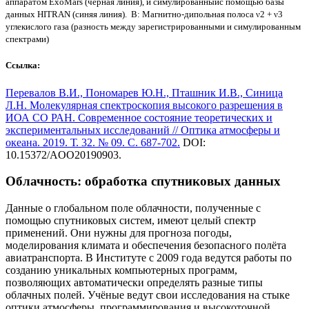
аппаратом ExoMars (черная линия), и симулированныйс помощью базы
данных HITRAN (синяя линия). В: Магнитно-дипольная полоса ν2 + ν3
углекислого газа (разность между зарегистрированными и симулированным
спектрами)
Ссылка:
Перевалов В.И., Пономарев Ю.Н., Пташник И.В., Синица
Л.Н. Молекулярная спектроскопия высокого разрешения в
ИОА СО РАН. Современное состояние теоретических и
экспериментальных исследований // Оптика атмосферы и
океана. 2019. Т. 32. № 09. С. 687-702.
DOI:
10.15372/AOO20190903.
Облачность: обработка спутниковых данных
Данные о глобальном поле облачности, полученные с
помощью спутниковых систем, имеют целый спектр
применений. Они нужны для прогноза погоды,
моделирования климата и обеспечения безопасного полёта
авиатранспорта. В Институте с 2009 года ведутся работы по
созданию уникальных компьютерных программ,
позволяющих автоматически определять разные типы
облачных полей. Учёные ведут свои исследования на стыке
оптики атмосферы, программирования и высокоточной