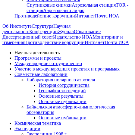
Спутниковые снимки
Аэрозольная станция
TOR -
станция
Аэрозольный лидар
Противодействие коррупции
Интранет
Почта ИОА
Об Институте
Структура
Научная
деятельность
Конференции
Журнал
Образование
Диссертационный совет
Издательство ИОА
Мониторинг и
измерения
Противодействие коррупции
Интранет
Почта ИОА
Научная деятельность
Программы и проекты
Международное сотрудничество
Участие в международных проектах и программах
Совместные лаборатории
Лаборатория полярного аэрозоля
История сотрудничества
География экспедиций
Основные результаты
Основные публикации
Байкальская атмосферно-лимнологическая
обсерватория
Основные публикации
Космическая тематика
Экспедиции
Экспедиции 1998 г.