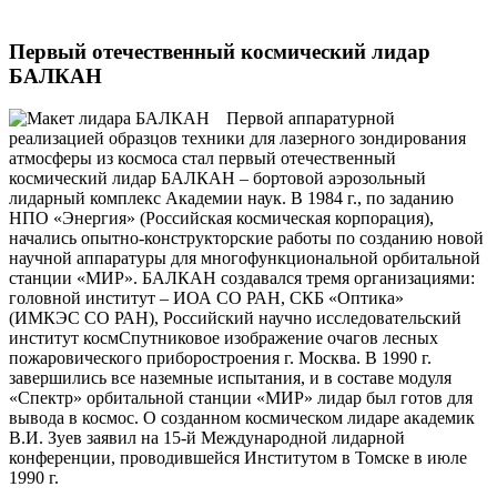
Первый отечественный космический лидар
БАЛКАН
Первой аппаратурной
реализацией образцов техники для лазерного зондирования
атмосферы из космоса стал первый отечественный
космический лидар БАЛКАН – бортовой аэрозольный
лидарный комплекс Академии наук. В 1984 г., по заданию
НПО «Энергия» (Российская космическая корпорация),
начались опытно-конструкторские работы по созданию новой
научной аппаратуры для многофункциональной орбитальной
станции «МИР». БАЛКАН создавался тремя организациями:
головной институт – ИОА СО РАН, СКБ «Оптика»
(ИМКЭС СО РАН), Российский научно исследовательский
институт космСпутниковое изображение очагов лесных
пожаровического приборостроения г. Москва. В 1990 г.
завершились все наземные испытания, и в составе модуля
«Спектр» орбитальной станции «МИР» лидар был готов для
вывода в космос. О созданном космическом лидаре академик
В.И. Зуев заявил на 15-й Международной лидарной
конференции, проводившейся Институтом в Томске в июле
1990 г.