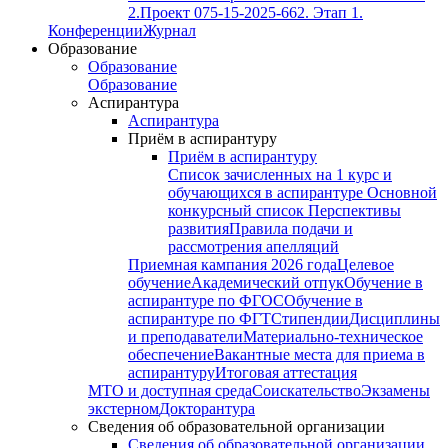
2.
Проект 075-15-2025-662. Этап 1.
Конференции
Журнал
Образование
Образование
Образование
Аспирантура
Аспирантура
Приём в аспирантуру
Приём в аспирантуру
Список зачисленных на 1 курс и
обучающихся в аспирантуре
Основной
конкурсный список
Перспективы
развития
Правила подачи и
рассмотрения апелляций
Приемная кампания 2026 года
Целевое
обучение
Академический отпук
Обучение в
аспирантуре по ФГОС
Обучение в
аспирантуре по ФГТ
Стипендии
Дисциплины
и преподаватели
Материально-техническое
обеспечение
Вакантные места для приема в
аспирантуру
Итоговая аттестация
МТО и доступная среда
Соискательство
Экзамены
экстерном
Докторантура
Сведения об образовательной организации
Сведения об образовательной организации