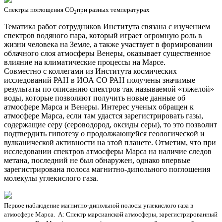
Спектры поглощения СО
при разных температурах
2
Тематика работ сотрудников Института связана с изучением
спектров водяного пара, который играет огромную роль в
жизни человека на Земле, а также участвует в формировании
облачного слоя атмосферы Венеры, оказывает существенное
влияние на климатические процессы на Марсе.
Совместно с коллегами из Института космических
исследований РАН в ИОА СО РАН получены значимые
результаты по описанию спектров так называемой «тяжелой»
воды, которые позволяют получить новые данные об
атмосфере Марса и Венеры. Интерес ученых обращен к
атмосфере Марса, если там удастся зарегистрировать газы,
содержащие серу (сероводород, оксиды серы), то это позволит
подтвердить гипотезу о продолжающейся геологической и
вулканической активности на этой планете. Отметим, что при
исследовании спектров атмосферы Марса на наличие следов
метана, последний не был обнаружен, однако впервые
зарегистрирована полоса магнитно-дипольного поглощения
молекулы углекислого газа.
Первое наблюдение магнитно-дипольной полосы углекислого газа в
атмосфере Марса. А: Спектр марсианской атмосферы, зарегистрированный