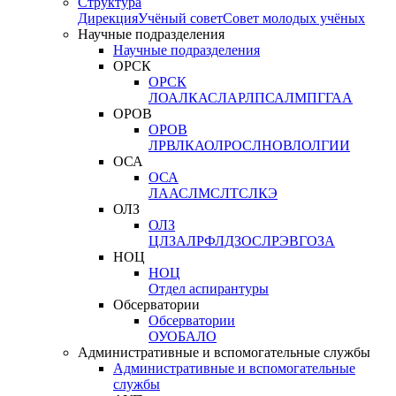
Структура
Дирекция
Учёный совет
Совет молодых учёных
Научные подразделения
Научные подразделения
ОРСК
ОРСК
ЛОА
ЛКАС
ЛАР
ЛПСА
ЛМПГ
ГАА
ОРОВ
ОРОВ
ЛРВ
ЛКАО
ЛРОС
ЛНОВ
ЛОЛ
ГИИ
ОСА
ОСА
ЛААС
ЛМС
ЛТС
ЛКЭ
ОЛЗ
ОЛЗ
ЦЛЗА
ЛРФ
ЛДЗОС
ЛРЭВ
ГОЗА
НОЦ
НОЦ
Отдел аспирантуры
Обсерватории
Обсерватории
ОУО
БАЛО
Административные и вспомогательные службы
Административные и вспомогательные
службы