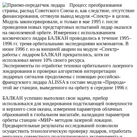
Процесс преобразования
страны, распад Советского Союза и, как следствие, отсутствие
финансирования, оттянули вывод модуля «Спектр» в целом.
Модуль законсервировали, и только в мае 1995 г. после
проведения новых предстартовых испытаний лидар оказался
на околоземной орбите. Измерения с использованием
космического лидара БАЛКАН проводились в течение 1995–
1996 гг. тремя орбитальными экспедициями космонавтов. В
июне 1996 г. из-за внешней аварии на модуле «Спектр»
работы с лидаром БАЛКАН прекратились, хотя он
использовал менее 10% своего ресурса.
Эксперименты по отработке техники орбитального лазерного
зондирования и проверки алгоритмов интерпретации
лидарных сигналов продолжены с помощью российско-
французского лидара ALISSA в составе модуля «Природа»
этой же станции, выведенного на орбиту в середине 1996 г.
БАЛКАН успешно выполнял свои задачи, прибор
использовался для зондирования подстилающей поверхности
и верхнего слоя океана, измерения параметров облачных
образований в глобальном масштабе, валидации параметров
орбиты станции «МИР» методом лазерной локации.
Предварительные результаты исследований позволили
осуществить технологическую проверку лидаров, отработать
методики совместного подспутникового эксперимента и