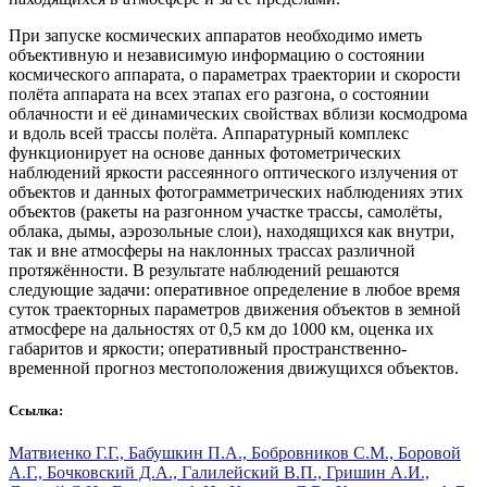
При запуске космических аппаратов необходимо иметь
объективную и независимую информацию о состоянии
космического аппарата, о параметрах траектории и скорости
полёта аппарата на всех этапах его разгона, о состоянии
облачности и её динамических свойствах вблизи космодрома
и вдоль всей трассы полёта. Аппаратурный комплекс
функционирует на основе данных фотометрических
наблюдений яркости рассеянного оптического излучения от
объектов и данных фотограмметрических наблюдениях этих
объектов (ракеты на разгонном участке трассы, самолёты,
облака, дымы, аэрозольные слои), находящихся как внутри,
так и вне атмосферы на наклонных трассах различной
протяжённости. В результате наблюдений решаются
следующие задачи: оперативное определение в любое время
суток траекторных параметров движения объектов в земной
атмосфере на дальностях от 0,5 км до 1000 км, оценка их
габаритов и яркости; оперативный пространственно-
временной прогноз местоположения движущихся объектов.
Ссылка:
Матвиенко Г.Г., Бабушкин П.А., Бобровников С.М., Боровой
А.Г., Бочковский Д.А., Галилейский В.П., Гришин А.И.,