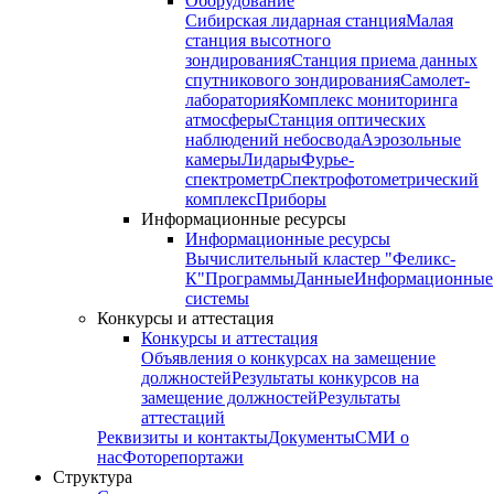
Оборудование
Сибирская лидарная станция
Малая
станция высотного
зондирования
Станция приема данных
спутникового зондирования
Самолет-
лаборатория
Комплекс мониторинга
атмосферы
Станция оптических
наблюдений небосвода
Аэрозольные
камеры
Лидары
Фурье-
спектрометр
Спектрофотометрический
комплекс
Приборы
Информационные ресурсы
Информационные ресурсы
Вычислительный кластер "Феликс-
К"
Программы
Данные
Информационные
системы
Конкурсы и аттестация
Конкурсы и аттестация
Объявления о конкурсах на замещение
должностей
Результаты конкурсов на
замещение должностей
Результаты
аттестаций
Реквизиты и контакты
Документы
СМИ о
нас
Фоторепортажи
Структура