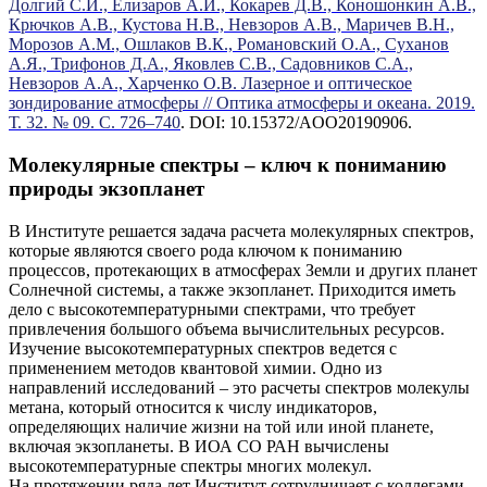
Долгий С.И., Елизаров А.И., Кокарев Д.В., Коношонкин А.В.,
Крючков А.В., Кустова Н.В., Невзоров А.В., Маричев В.Н.,
Морозов А.М., Ошлаков В.К., Романовский О.А., Суханов
А.Я., Трифонов Д.А., Яковлев С.В., Садовников С.А.,
Невзоров А.А., Харченко О.В. Лазерное и оптическое
зондирование атмосферы // Оптика атмосферы и океана. 2019.
Т. 32. № 09. С. 726–740
. DOI: 10.15372/AOO20190906.
Молекулярные спектры – ключ к пониманию
природы экзопланет
В Институте решается задача расчета молекулярных спектров,
которые являются своего рода ключом к пониманию
процессов, протекающих в атмосферах Земли и других планет
Солнечной системы, а также экзопланет. Приходится иметь
дело с высокотемпературными спектрами, что требует
привлечения большого объема вычислительных ресурсов.
Изучение высокотемпературных спектров ведется с
применением методов квантовой химии. Одно из
направлений исследований – это расчеты спектров молекулы
метана, который относится к числу индикаторов,
определяющих наличие жизни на той или иной планете,
включая экзопланеты. В ИОА СО РАН вычислены
высокотемпературные спектры многих молекул.
На протяжении ряда лет Институт сотрудничает с коллегами