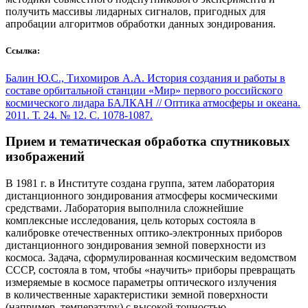
получить массивы лидарных сигналов, пригодных для
апробации алгоритмов обработки данных зондирования.
Ссылка:
Балин Ю.С., Тихомиров А.А. История создания и работы в
составе орбитальной станции «Мир» первого российского
космического лидара БАЛКАН // Оптика атмосферы и океана.
2011. Т. 24. № 12. С. 1078-1087.
Прием и тематическая обработка спутниковых
изображений
В 1981 г. в Институте создана группа, затем лаборатория
дистанционного зондирования атмосферы космическими
средствами. Лаборатория выполнила сложнейшие
комплексные исследования, цель которых состояла в
калибровке отечественных оптико-электронных приборов
дистанционного зондирования земной поверхности из
космоса. Задача, сформулированная космическим ведомством
СССР, состояла в том, чтобы «научить» приборы превращать
измеряемые в космосе параметры оптического излучения
в количественные характеристики земной поверхности
(например, температуру) с высокой точностью.