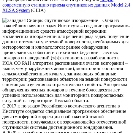
современную станцию приема спутниковых данных Model 2.4
XLSA System
(США)
Одна из
важнейших научных задач Института – создание программно-
информационных средств атмосферной коррекции
космических изображений для решения ряда задач: получение
данных о температуре земной поверхности, необходимых для
метеорологов и климатологов; раннее обнаружение
чрезвычайных событий и стихийных бедствий – лесных
пожаров и наводнений (эффективность разработанного в
ИОА СО РАН алгоритма распознавания очагов возгораний –
выше, чем у зарубежных аналогов); мониторинг состояния
сельскохозяйственных культур, занимающих обширные
территории; распознавание объектов на земной поверхности
с помощью изучения их отражательных свойств. Алгоритмы
обнаружения лесных пожаров в течение более десяти лет
успешно использовались для мониторинга пожароопасных
ситуаций на территории Томской области.
С 2017 г. по заказу Российского космического агентства в
Институте создается специальное программное обеспечение
для атмосферной коррекции изображений земной
поверхности, получаемых с возрождающейся отечественной
спутниковой системы дистанционного зондирования.
В 2020 г. разработаны программные средства атмосферной