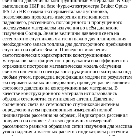
светового давления на конструкционные материалы». В ходе
выполнения НИР на базе Фурье-спектрометра Bruker Optics
IFS 125 HR создана экспериментальная установка,
позволяющая проводить измерения интенсивности
падающего, рассеянного, поглощённого и пропущенного
исследуемым материалом излучения во всём диапазоне
излучения Солнца. Знание величины давления света на
сетеполотно спутниковых антенн важно для планирования
необходимого запаса топлива для долгосрочного пребывания
спутника на орбите Земли. Проведены измерения
светотехнических характеристик конструкционных
материалов: коэффициентов пропускания и коэффициентов
отражения; построена математическая модель облучения
светом солнечного спектра конструкционного материала под
любым углом, проведена верификация модели по результатам
экспериментальных исследований; проведён расчёт влияния
светового давления на конструкционные материалы. В
качестве конструкционного материала использовались
образцы сетеполотна спутниковых антенн. Давление
солнечного света на сетеполотно спутниковой антенны
определено путем прецизионных измерений полной
индикатрисы рассеяния на образец. Индикатриса рассеяния
получена на основе ~2 тысяч единичных измерений
рассеянного разными образцами сетки излучения для массива
углов падения и массовых расчетов индикатрисы рассеяния