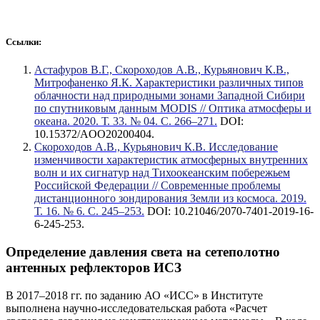
Ссылки:
Астафуров В.Г., Скороходов А.В., Курьянович К.В.,
Митрофаненко Я.К. Характеристики различных типов
облачности над природными зонами Западной Сибири
по спутниковым данным MODIS // Оптика атмосферы и
океана. 2020. Т. 33. № 04. С. 266–271.
DOI:
10.15372/AOO20200404.
Скороходов А.В., Курьянович К.В. Исследование
изменчивости характеристик атмосферных внутренних
волн и их сигнатур над Тихоокеанским побережьем
Российской Федерации // Современные проблемы
дистанционного зондирования Земли из космоса. 2019.
Т. 16. № 6. С. 245–253.
DOI: 10.21046/2070-7401-2019-16-
6-245-253.
Определение давления света на сетеполотно
антенных рефлекторов ИСЗ
В 2017–2018 гг. по заданию АО «ИСС» в Институте
выполнена научно-исследовательская работа «Расчет