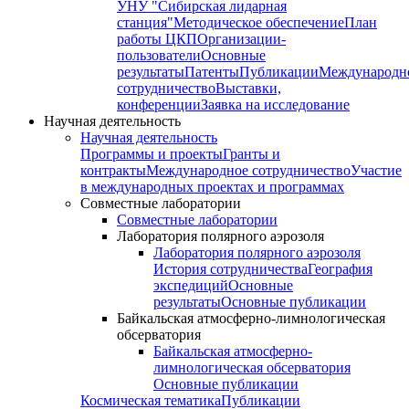
УНУ "Сибирская лидарная
станция"
Методическое обеспечение
План
работы ЦКП
Организации-
пользователи
Основные
результаты
Патенты
Публикации
Международн
сотрудничество
Выставки,
конференции
Заявка на исследование
Научная деятельность
Научная деятельность
Программы и проекты
Гранты и
контракты
Международное сотрудничество
Участие
в международных проектах и программах
Совместные лаборатории
Совместные лаборатории
Лаборатория полярного аэрозоля
Лаборатория полярного аэрозоля
История сотрудничества
География
экспедиций
Основные
результаты
Основные публикации
Байкальская атмосферно-лимнологическая
обсерватория
Байкальская атмосферно-
лимнологическая обсерватория
Основные публикации
Космическая тематика
Публикации