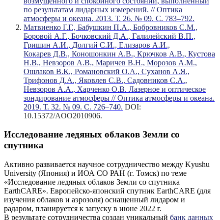
возмущенного и спокойного состояний, выполненный
по результатам лидарных измерений. // Оптика
атмосферы и океана. 2013. Т. 26. № 09. С. 783–792.
Матвиенко Г.Г., Бабушкин П.А., Бобровников С.М.,
Боровой А.Г., Бочковский Д.А., Галилейский В.П.,
Гришин А.И., Долгий С.И., Елизаров А.И.,
Кокарев Д.В., Коношонкин А.В., Крючков А.В., Кустова
Н.В., Невзоров А.В., Маричев В.Н., Морозов А.М.,
Ошлаков В.К., Романовский О.А., Суханов А.Я.,
Трифонов Д.А., Яковлев С.В., Садовников С.А.,
Невзоров А.А., Харченко О.В. Лазерное и оптическое
зондирование атмосферы // Оптика атмосферы и океана.
2019. Т. 32. № 09. С. 726–740.
DOI:
10.15372/AOO2010906.
Исследование ледяных облаков Земли со
спутника
Активно развивается научное сотрудничество между Kyushu
University (Япония) и ИОА СО РАН (г. Томск) по теме
«Исследование ледяных облаков Земли со спутника
EarthCARE». Европейско-японский спутник EarthCARE (для
изучения облаков и аэрозоля) оснащенный лидаром и
радаром, планируется к запуску в июне 2022 г.
В результате сотрудничества создан уникальный
банк данных