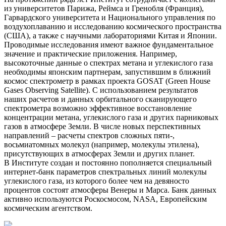
из университетов Парижа, Реймса и Гренобля (Франция),
Гарвардского университета и Национального управления по
воздухоплаванию и исследованию космического пространства
(США), а также с научными лабораториями Китая и Японии.
Проводимые исследования имеют важное фундаментальное
значение и практические приложения. Например,
высокоточные данные о спектрах метана и углекислого газа
необходимы японским партнерам, запустившим в ближний
космос спектрометр в рамках проекта GOSAT (Green House
Gases Observing Satellite). С использованием результатов
наших расчетов и данных орбитального сканирующего
спектрометра возможно эффективное восстановление
концентрации метана, углекислого газа и других парниковых
газов в атмосфере Земли. В числе новых перспективных
направлений – расчеты спектров сложных пяти-,
восьмиатомных молекул (например, молекулы этилена),
присутствующих в атмосферах Земли и других планет.
В Институте создан и постоянно пополняется специальный
интернет-банк параметров спектральных линий молекулы
углекислого газа, из которого более чем на девяносто
процентов состоят атмосферы Венеры и Марса. Банк данных
активно используются Роскосмосом, NASA, Европейским
космическим агентством.