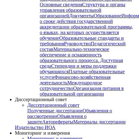
Основные сведения
Структура и органы
управления образовательной
организацией
Документы
Образование
Информ
о сроке действия государственной
аккредитации образовательной программы,
о языках, на которых осуществляется
обучение
Образовательные стандарты и
требования
Руководство
Педагогический
состав
Материально-техническое
обеспечение и оснащенность
образовательного процесса. Доступная
среда
Стипендии и меры поддержки
обучающихся
Платные образовательные
услуги
Финансово-хозяйственная
деятельность
Международное
сотрудничество
Организация питания в
образовательной организации
Диссертационный совет
Диссертационный совет
Полученные диссертации
Объявления о
рассмотрении
Объявления о
защите
Авторефераты
Материалы диссертации
Издательство ИОА
Мониторинг и измерения
Мониторинг и измерения