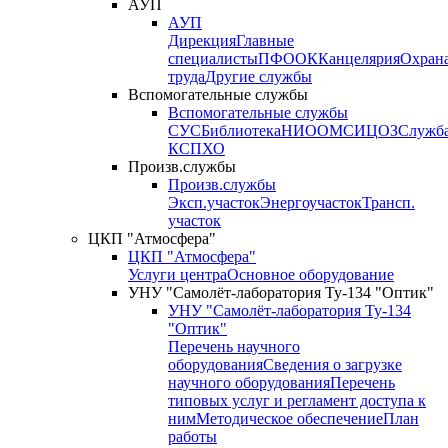
АУП
АУП
Дирекция
Главные
специалисты
ПФО
ОК
Канцелярия
Охран
труда
Другие службы
Вспомогательные службы
Вспомогательные службы
СУС
Библиотека
НИО
ОМС
ИЦ
ОЗ
Служб
КСП
ХО
Произв.службы
Произв.службы
Эксп.участок
Энергоучасток
Трансп.
участок
ЦКП "Атмосфера"
ЦКП "Атмосфера"
Услуги центра
Основное оборудование
УНУ "Самолёт-лаборатория Ту-134 "Оптик"
УНУ "Самолёт-лаборатория Ту-134
"Оптик"
Перечень научного
оборудования
Сведения о загрузке
научного оборудования
Перечень
типовых услуг и регламент доступа к
ним
Методическое обеспечение
План
работы