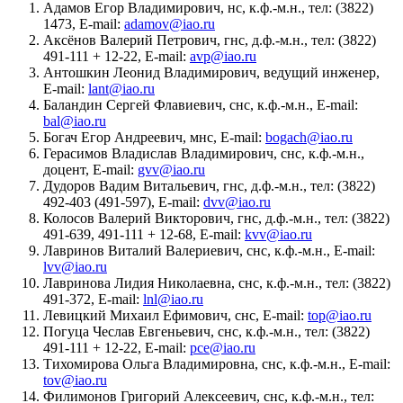
Адамов Егор Владимирович, нс, к.ф.-м.н., тел: (3822)
1473, E-mail:
adamov@iao.ru
Аксёнов Валерий Петрович, гнс, д.ф.-м.н., тел: (3822)
491-111 + 12-22, E-mail:
avp@iao.ru
Антошкин Леонид Владимирович, ведущий инженер,
E-mail:
lant@iao.ru
Баландин Сергей Флавиевич, снс, к.ф.-м.н., E-mail:
bal@iao.ru
Богач Егор Андреевич, мнс, E-mail:
bogach@iao.ru
Герасимов Владислав Владимирович, снс, к.ф.-м.н.,
доцент, E-mail:
gvv@iao.ru
Дудоров Вадим Витальевич, гнс, д.ф.-м.н., тел: (3822)
492-403 (491-597), E-mail:
dvv@iao.ru
Колосов Валерий Викторович, гнс, д.ф.-м.н., тел: (3822)
491-639, 491-111 + 12-68, E-mail:
kvv@iao.ru
Лавринов Виталий Валериевич, снс, к.ф.-м.н., E-mail:
lvv@iao.ru
Лавринова Лидия Николаевна, снс, к.ф.-м.н., тел: (3822)
491-372, E-mail:
lnl@iao.ru
Левицкий Михаил Ефимович, снс, E-mail:
top@iao.ru
Погуца Чеслав Евгеньевич, снс, к.ф.-м.н., тел: (3822)
491-111 + 12-22, E-mail:
pce@iao.ru
Тихомирова Ольга Владимировна, снс, к.ф.-м.н., E-mail:
tov@iao.ru
Филимонов Григорий Алексеевич, снс, к.ф.-м.н., тел: