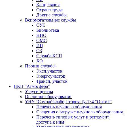
Канцелярия
Охрана труда
Другие службы
Вспомогательные службы
СУС
Библиотека
НИО
ОМС
ИЦ
ОЗ
Служба КСП
ХО
Произв.службы
Эксп.участок
Энергоучасток
Трансп. участок
ЦКП "Атмосфера"
Услуги центра
Основное оборудование
УНУ "Самолёт-лаборатория Ту-134 "Оптик"
Перечень научного оборудования
Сведения о загрузке научного оборудования
Перечень типовых услуг и регламент
доступа к ним