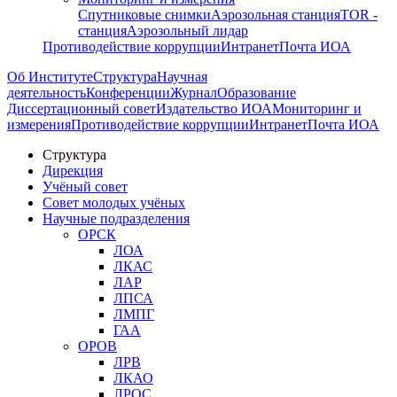
Спутниковые снимки
Аэрозольная станция
TOR -
станция
Аэрозольный лидар
Противодействие коррупции
Интранет
Почта ИОА
Об Институте
Структура
Научная
деятельность
Конференции
Журнал
Образование
Диссертационный совет
Издательство ИОА
Мониторинг и
измерения
Противодействие коррупции
Интранет
Почта ИОА
Структура
Дирекция
Учёный совет
Совет молодых учёных
Научные подразделения
ОРСК
ЛОА
ЛКАС
ЛАР
ЛПСА
ЛМПГ
ГАА
ОРОВ
ЛРВ
ЛКАО
ЛРОС