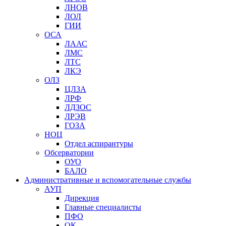
ЛНОВ
ЛОЛ
ГИИ
ОСА
ЛААС
ЛМС
ЛТС
ЛКЭ
ОЛЗ
ЦЛЗА
ЛРФ
ЛДЗОС
ЛРЭВ
ГОЗА
НОЦ
Отдел аспирантуры
Обсерватории
ОУО
БАЛО
Административные и вспомогательные службы
АУП
Дирекция
Главные специалисты
ПФО
ОК