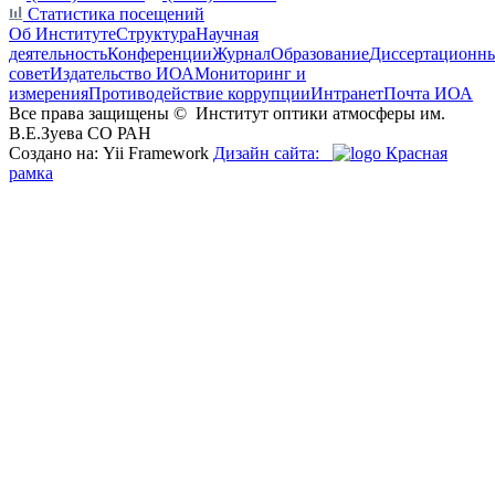
Статистика посещений
Об Институте
Структура
Научная
деятельность
Конференции
Журнал
Образование
Диссертационн
совет
Издательство ИОА
Мониторинг и
измерения
Противодействие коррупции
Интранет
Почта ИОА
Все права защищены ©
Институт оптики атмосферы им.
В.Е.Зуева СО РАН
Создано на: Yii Framework
Дизайн сайта:
Красная
рамка