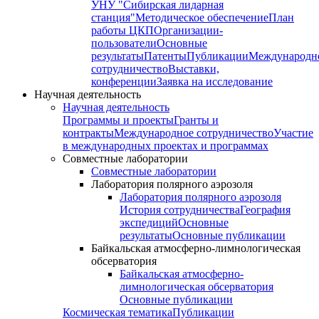
УНУ "Сибирская лидарная
станция"
Методическое обеспечение
План
работы ЦКП
Организации-
пользователи
Основные
результаты
Патенты
Публикации
Международн
сотрудничество
Выставки,
конференции
Заявка на исследование
Научная деятельность
Научная деятельность
Программы и проекты
Гранты и
контракты
Международное сотрудничество
Участие
в международных проектах и программах
Совместные лаборатории
Совместные лаборатории
Лаборатория полярного аэрозоля
Лаборатория полярного аэрозоля
История сотрудничества
География
экспедиций
Основные
результаты
Основные публикации
Байкальская атмосферно-лимнологическая
обсерватория
Байкальская атмосферно-
лимнологическая обсерватория
Основные публикации
Космическая тематика
Публикации