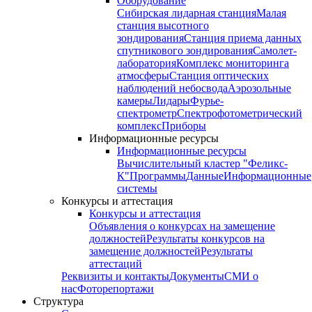
Оборудование
Сибирская лидарная станция
Малая
станция высотного
зондирования
Станция приема данных
спутникового зондирования
Самолет-
лаборатория
Комплекс мониторинга
атмосферы
Станция оптических
наблюдений небосвода
Аэрозольные
камеры
Лидары
Фурье-
спектрометр
Спектрофотометрический
комплекс
Приборы
Информационные ресурсы
Информационные ресурсы
Вычислительный кластер "Феликс-
К"
Программы
Данные
Информационные
системы
Конкурсы и аттестация
Конкурсы и аттестация
Объявления о конкурсах на замещение
должностей
Результаты конкурсов на
замещение должностей
Результаты
аттестаций
Реквизиты и контакты
Документы
СМИ о
нас
Фоторепортажи
Структура