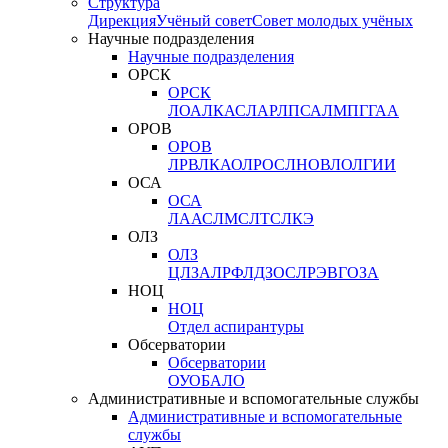
Структура
Дирекция
Учёный совет
Совет молодых учёных
Научные подразделения
Научные подразделения
ОРСК
ОРСК
ЛОА
ЛКАС
ЛАР
ЛПСА
ЛМПГ
ГАА
ОРОВ
ОРОВ
ЛРВ
ЛКАО
ЛРОС
ЛНОВ
ЛОЛ
ГИИ
ОСА
ОСА
ЛААС
ЛМС
ЛТС
ЛКЭ
ОЛЗ
ОЛЗ
ЦЛЗА
ЛРФ
ЛДЗОС
ЛРЭВ
ГОЗА
НОЦ
НОЦ
Отдел аспирантуры
Обсерватории
Обсерватории
ОУО
БАЛО
Административные и вспомогательные службы
Административные и вспомогательные
службы