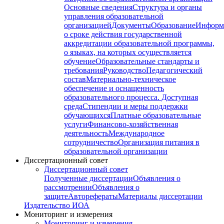
Основные сведения
Структура и органы
управления образовательной
организацией
Документы
Образование
Информ
о сроке действия государственной
аккредитации образовательной программы,
о языках, на которых осуществляется
обучение
Образовательные стандарты и
требования
Руководство
Педагогический
состав
Материально-техническое
обеспечение и оснащенность
образовательного процесса. Доступная
среда
Стипендии и меры поддержки
обучающихся
Платные образовательные
услуги
Финансово-хозяйственная
деятельность
Международное
сотрудничество
Организация питания в
образовательной организации
Диссертационный совет
Диссертационный совет
Полученные диссертации
Объявления о
рассмотрении
Объявления о
защите
Авторефераты
Материалы диссертации
Издательство ИОА
Мониторинг и измерения
Мониторинг и измерения