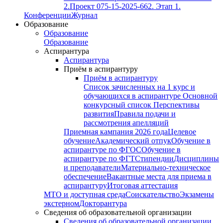
2.
Проект 075-15-2025-662. Этап 1.
Конференции
Журнал
Образование
Образование
Образование
Аспирантура
Аспирантура
Приём в аспирантуру
Приём в аспирантуру
Список зачисленных на 1 курс и
обучающихся в аспирантуре
Основной
конкурсный список
Перспективы
развития
Правила подачи и
рассмотрения апелляций
Приемная кампания 2026 года
Целевое
обучение
Академический отпук
Обучение в
аспирантуре по ФГОС
Обучение в
аспирантуре по ФГТ
Стипендии
Дисциплины
и преподаватели
Материально-техническое
обеспечение
Вакантные места для приема в
аспирантуру
Итоговая аттестация
МТО и доступная среда
Соискательство
Экзамены
экстерном
Докторантура
Сведения об образовательной организации
Сведения об образовательной организации