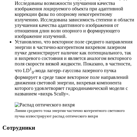
Исследованы возможности улучшения качества
изображения лоцируемого объекта при адаптивной
коррекции фазы по опорному некогерентному
излучению. Исследована зависимость степени и области
улучшения качества адаптивного изображения от
отношения длин волн опорного и формирующего
изображение излучений.
Установлено, что векторное поле среднего направления
энергии в частично-когерентном вихревом лазерном
пучке демонстрирует наличие как потенциального, так
и вихревого состояния и является аналогом векторного
поля скорости вязкой жидкости. Показано, в частности,
1
что LD
-мода лагерр–гауссова лазерного пучка
0
формирует в среде такое векторное поле направлений
движения световой энергии, вихревая компонента
которого удовлетворяет гидродинамической модели с
названием «вихрь Scully».
Линии среднего тока энергии частично когерентного светового
пучка иллюстрируют распад оптического вихря
Сотрудники