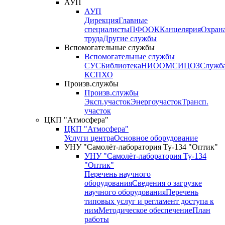
АУП
АУП
Дирекция
Главные
специалисты
ПФО
ОК
Канцелярия
Охран
труда
Другие службы
Вспомогательные службы
Вспомогательные службы
СУС
Библиотека
НИО
ОМС
ИЦ
ОЗ
Служб
КСП
ХО
Произв.службы
Произв.службы
Эксп.участок
Энергоучасток
Трансп.
участок
ЦКП "Атмосфера"
ЦКП "Атмосфера"
Услуги центра
Основное оборудование
УНУ "Самолёт-лаборатория Ту-134 "Оптик"
УНУ "Самолёт-лаборатория Ту-134
"Оптик"
Перечень научного
оборудования
Сведения о загрузке
научного оборудования
Перечень
типовых услуг и регламент доступа к
ним
Методическое обеспечение
План
работы