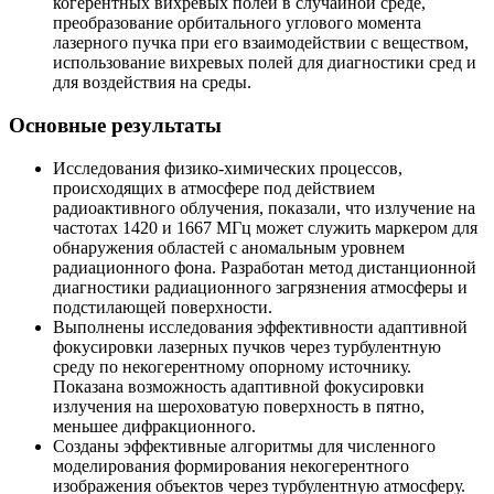
когерентных вихревых полей в случайной среде,
преобразование орбитального углового момента
лазерного пучка при его взаимодействии с веществом,
использование вихревых полей для диагностики сред и
для воздействия на среды.
Основные результаты
Исследования физико-химических процессов,
происходящих в атмосфере под действием
радиоактивного облучения, показали, что излучение на
частотах 1420 и 1667 МГц может служить маркером для
обнаружения областей с аномальным уровнем
радиационного фона. Разработан метод дистанционной
диагностики радиационного загрязнения атмосферы и
подстилающей поверхности.
Выполнены исследования эффективности адаптивной
фокусировки лазерных пучков через турбулентную
среду по некогерентному опорному источнику.
Показана возможность адаптивной фокусировки
излучения на шероховатую поверхность в пятно,
меньшее дифракционного.
Созданы эффективные алгоритмы для численного
моделирования формирования некогерентного
изображения объектов через турбулентную атмосферу.