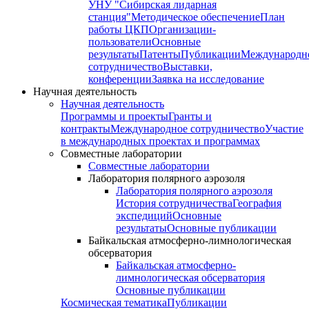
УНУ "Сибирская лидарная
станция"
Методическое обеспечение
План
работы ЦКП
Организации-
пользователи
Основные
результаты
Патенты
Публикации
Международн
сотрудничество
Выставки,
конференции
Заявка на исследование
Научная деятельность
Научная деятельность
Программы и проекты
Гранты и
контракты
Международное сотрудничество
Участие
в международных проектах и программах
Совместные лаборатории
Совместные лаборатории
Лаборатория полярного аэрозоля
Лаборатория полярного аэрозоля
История сотрудничества
География
экспедиций
Основные
результаты
Основные публикации
Байкальская атмосферно-лимнологическая
обсерватория
Байкальская атмосферно-
лимнологическая обсерватория
Основные публикации
Космическая тематика
Публикации