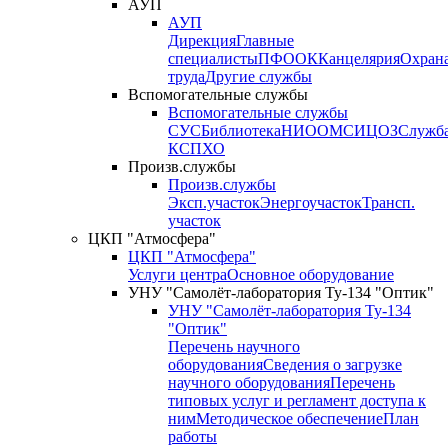
АУП
АУП
Дирекция
Главные
специалисты
ПФО
ОК
Канцелярия
Охран
труда
Другие службы
Вспомогательные службы
Вспомогательные службы
СУС
Библиотека
НИО
ОМС
ИЦ
ОЗ
Служб
КСП
ХО
Произв.службы
Произв.службы
Эксп.участок
Энергоучасток
Трансп.
участок
ЦКП "Атмосфера"
ЦКП "Атмосфера"
Услуги центра
Основное оборудование
УНУ "Самолёт-лаборатория Ту-134 "Оптик"
УНУ "Самолёт-лаборатория Ту-134
"Оптик"
Перечень научного
оборудования
Сведения о загрузке
научного оборудования
Перечень
типовых услуг и регламент доступа к
ним
Методическое обеспечение
План
работы