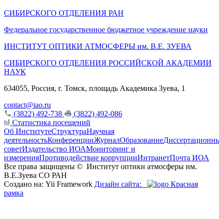
СИБИРСКОГО ОТДЕЛЕНИЯ РАН
Федеральное государственное бюджетное учреждение науки
ИНСТИТУТ ОПТИКИ АТМОСФЕРЫ
им.
В.Е. ЗУЕВА
СИБИРСКОГО ОТДЕЛЕНИЯ РОССИЙСКОЙ АКАДЕМИИ
НАУК
634055, Россия, г. Томск, площадь Академика Зуева, 1
contact@iao.ru
(3822) 492-738
(3822) 492-086
Статистика посещений
Об Институте
Структура
Научная
деятельность
Конференции
Журнал
Образование
Диссертационн
совет
Издательство ИОА
Мониторинг и
измерения
Противодействие коррупции
Интранет
Почта ИОА
Все права защищены ©
Институт оптики атмосферы им.
В.Е.Зуева СО РАН
Создано на: Yii Framework
Дизайн сайта:
Красная
рамка