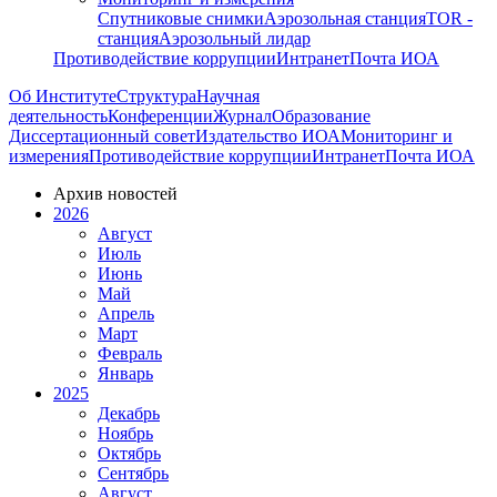
Спутниковые снимки
Аэрозольная станция
TOR -
станция
Аэрозольный лидар
Противодействие коррупции
Интранет
Почта ИОА
Об Институте
Структура
Научная
деятельность
Конференции
Журнал
Образование
Диссертационный совет
Издательство ИОА
Мониторинг и
измерения
Противодействие коррупции
Интранет
Почта ИОА
Архив новостей
2026
Август
Июль
Июнь
Май
Апрель
Март
Февраль
Январь
2025
Декабрь
Ноябрь
Октябрь
Сентябрь
Август