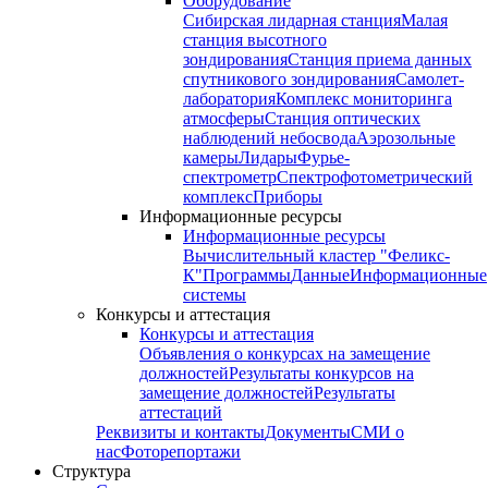
Оборудование
Сибирская лидарная станция
Малая
станция высотного
зондирования
Станция приема данных
спутникового зондирования
Самолет-
лаборатория
Комплекс мониторинга
атмосферы
Станция оптических
наблюдений небосвода
Аэрозольные
камеры
Лидары
Фурье-
спектрометр
Спектрофотометрический
комплекс
Приборы
Информационные ресурсы
Информационные ресурсы
Вычислительный кластер "Феликс-
К"
Программы
Данные
Информационные
системы
Конкурсы и аттестация
Конкурсы и аттестация
Объявления о конкурсах на замещение
должностей
Результаты конкурсов на
замещение должностей
Результаты
аттестаций
Реквизиты и контакты
Документы
СМИ о
нас
Фоторепортажи
Структура