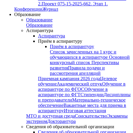
2.
Проект 075-15-2025-662. Этап 1.
Конференции
Журнал
Образование
Образование
Образование
Аспирантура
Аспирантура
Приём в аспирантуру
Приём в аспирантуру
Список зачисленных на 1 курс и
обучающихся в аспирантуре
Основной
конкурсный список
Перспективы
развития
Правила подачи и
рассмотрения апелляций
Приемная кампания 2026 года
Целевое
обучение
Академический отпук
Обучение в
аспирантуре по ФГОС
Обучение в
аспирантуре по ФГТ
Стипендии
Дисциплины
и преподаватели
Материально-техническое
обеспечение
Вакантные места для приема в
аспирантуру
Итоговая аттестация
МТО и доступная среда
Соискательство
Экзамены
экстерном
Докторантура
Сведения об образовательной организации
Сведения об образовательной организации