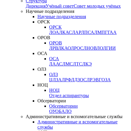
Структура
Дирекция
Учёный совет
Совет молодых учёных
Научные подразделения
Научные подразделения
ОРСК
ОРСК
ЛОА
ЛКАС
ЛАР
ЛПСА
ЛМПГ
ГАА
ОРОВ
ОРОВ
ЛРВ
ЛКАО
ЛРОС
ЛНОВ
ЛОЛ
ГИИ
ОСА
ОСА
ЛААС
ЛМС
ЛТС
ЛКЭ
ОЛЗ
ОЛЗ
ЦЛЗА
ЛРФ
ЛДЗОС
ЛРЭВ
ГОЗА
НОЦ
НОЦ
Отдел аспирантуры
Обсерватории
Обсерватории
ОУО
БАЛО
Административные и вспомогательные службы
Административные и вспомогательные
службы