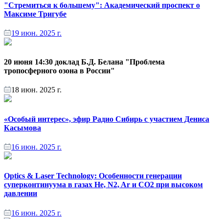
"Стремиться к большему": Академический проспект о
Максиме Тригубе
19 июн. 2025 г.
20 июня 14:30 доклад Б.Д. Белана "Проблема
тропосферного озона в России"
18 июн. 2025 г.
«Особый интерес», эфир Радио Сибирь с участием Дениса
Касымова
16 июн. 2025 г.
Optics & Laser Technology: Особенности генерации
суперконтинуума в газах He, N2, Ar и CO2 при высоком
давлении
16 июн. 2025 г.