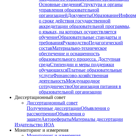
Основные сведения
Структура и органы
управления образовательной
организацией
Документы
Образование
Информ
о сроке действия государственной
аккредитации образовательной программы,
о языках, на которых осуществляется
обучение
Образовательные стандарты и
требования
Руководство
Педагогический
состав
Материально-техническое
обеспечение и оснащенность
образовательного процесса. Доступная
среда
Стипендии и меры поддержки
обучающихся
Платные образовательные
услуги
Финансово-хозяйственная
деятельность
Международное
сотрудничество
Организация питания в
образовательной организации
Диссертационный совет
Диссертационный совет
Полученные диссертации
Объявления о
рассмотрении
Объявления о
защите
Авторефераты
Материалы диссертации
Издательство ИОА
Мониторинг и измерения
Мониторинг и измерения