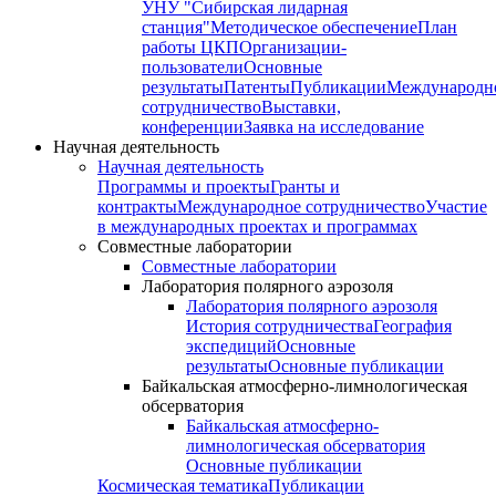
УНУ "Сибирская лидарная
станция"
Методическое обеспечение
План
работы ЦКП
Организации-
пользователи
Основные
результаты
Патенты
Публикации
Международн
сотрудничество
Выставки,
конференции
Заявка на исследование
Научная деятельность
Научная деятельность
Программы и проекты
Гранты и
контракты
Международное сотрудничество
Участие
в международных проектах и программах
Совместные лаборатории
Совместные лаборатории
Лаборатория полярного аэрозоля
Лаборатория полярного аэрозоля
История сотрудничества
География
экспедиций
Основные
результаты
Основные публикации
Байкальская атмосферно-лимнологическая
обсерватория
Байкальская атмосферно-
лимнологическая обсерватория
Основные публикации
Космическая тематика
Публикации