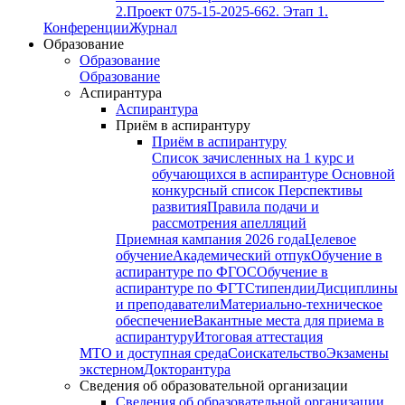
2.
Проект 075-15-2025-662. Этап 1.
Конференции
Журнал
Образование
Образование
Образование
Аспирантура
Аспирантура
Приём в аспирантуру
Приём в аспирантуру
Список зачисленных на 1 курс и
обучающихся в аспирантуре
Основной
конкурсный список
Перспективы
развития
Правила подачи и
рассмотрения апелляций
Приемная кампания 2026 года
Целевое
обучение
Академический отпук
Обучение в
аспирантуре по ФГОС
Обучение в
аспирантуре по ФГТ
Стипендии
Дисциплины
и преподаватели
Материально-техническое
обеспечение
Вакантные места для приема в
аспирантуру
Итоговая аттестация
МТО и доступная среда
Соискательство
Экзамены
экстерном
Докторантура
Сведения об образовательной организации
Сведения об образовательной организации