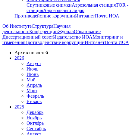
Спутниковые снимки
Аэрозольная станция
TOR -
станция
Аэрозольный лидар
Противодействие коррупции
Интранет
Почта ИОА
Об Институте
Структура
Научная
деятельность
Конференции
Журнал
Образование
Диссертационный совет
Издательство ИОА
Мониторинг и
измерения
Противодействие коррупции
Интранет
Почта ИОА
Архив новостей
2026
Август
Июль
Июнь
Май
Апрель
Март
Февраль
Январь
2025
Декабрь
Ноябрь
Октябрь
Сентябрь
Август