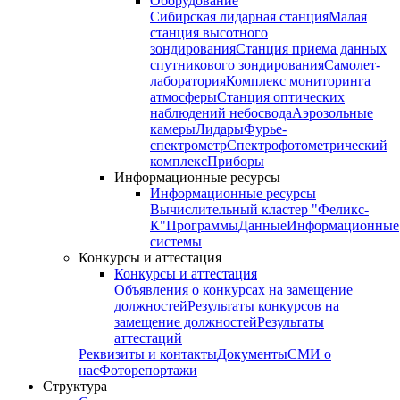
Оборудование
Сибирская лидарная станция
Малая
станция высотного
зондирования
Станция приема данных
спутникового зондирования
Самолет-
лаборатория
Комплекс мониторинга
атмосферы
Станция оптических
наблюдений небосвода
Аэрозольные
камеры
Лидары
Фурье-
спектрометр
Спектрофотометрический
комплекс
Приборы
Информационные ресурсы
Информационные ресурсы
Вычислительный кластер "Феликс-
К"
Программы
Данные
Информационные
системы
Конкурсы и аттестация
Конкурсы и аттестация
Объявления о конкурсах на замещение
должностей
Результаты конкурсов на
замещение должностей
Результаты
аттестаций
Реквизиты и контакты
Документы
СМИ о
нас
Фоторепортажи
Структура