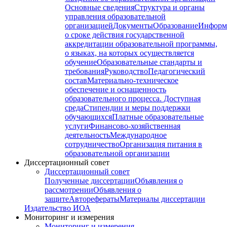
Основные сведения
Структура и органы
управления образовательной
организацией
Документы
Образование
Информ
о сроке действия государственной
аккредитации образовательной программы,
о языках, на которых осуществляется
обучение
Образовательные стандарты и
требования
Руководство
Педагогический
состав
Материально-техническое
обеспечение и оснащенность
образовательного процесса. Доступная
среда
Стипендии и меры поддержки
обучающихся
Платные образовательные
услуги
Финансово-хозяйственная
деятельность
Международное
сотрудничество
Организация питания в
образовательной организации
Диссертационный совет
Диссертационный совет
Полученные диссертации
Объявления о
рассмотрении
Объявления о
защите
Авторефераты
Материалы диссертации
Издательство ИОА
Мониторинг и измерения
Мониторинг и измерения