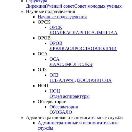
Структура
Дирекция
Учёный совет
Совет молодых учёных
Научные подразделения
Научные подразделения
ОРСК
ОРСК
ЛОА
ЛКАС
ЛАР
ЛПСА
ЛМПГ
ГАА
ОРОВ
ОРОВ
ЛРВ
ЛКАО
ЛРОС
ЛНОВ
ЛОЛ
ГИИ
ОСА
ОСА
ЛААС
ЛМС
ЛТС
ЛКЭ
ОЛЗ
ОЛЗ
ЦЛЗА
ЛРФ
ЛДЗОС
ЛРЭВ
ГОЗА
НОЦ
НОЦ
Отдел аспирантуры
Обсерватории
Обсерватории
ОУО
БАЛО
Административные и вспомогательные службы
Административные и вспомогательные
службы