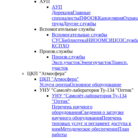
АУП
АУП
Дирекция
Главные
специалисты
ПФО
ОК
Канцелярия
Охран
труда
Другие службы
Вспомогательные службы
Вспомогательные службы
СУС
Библиотека
НИО
ОМС
ИЦ
ОЗ
Служб
КСП
ХО
Произв.службы
Произв.службы
Эксп.участок
Энергоучасток
Трансп.
участок
ЦКП "Атмосфера"
ЦКП "Атмосфера"
Услуги центра
Основное оборудование
УНУ "Самолёт-лаборатория Ту-134 "Оптик"
УНУ "Самолёт-лаборатория Ту-134
"Оптик"
Перечень научного
оборудования
Сведения о загрузке
научного оборудования
Перечень
типовых услуг и регламент доступа к
ним
Методическое обеспечение
План
работы