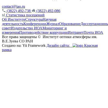
contact@iao.ru
(3822) 492-738
(3822) 492-086
Статистика посещений
Об Институте
Структура
Научная
деятельность
Конференции
Журнал
Образование
Диссертационн
совет
Издательство ИОА
Мониторинг и
измерения
Противодействие коррупции
Интранет
Почта ИОА
Все права защищены ©
Институт оптики атмосферы им.
В.Е.Зуева СО РАН
Создано на: Yii Framework
Дизайн сайта:
Красная
рамка