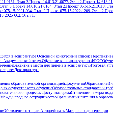
.21.0151. Этап 3.
Проект 14.613.21.0077. Этап 2.
Проект 14.613.21
 Этап 3.
Проект 14.616.21.0104. Этап 2.
Проект 05.616.21.0118. Эта
т 075-15-2021-934. Этап 2.
Проект 075-15-2022-1209. Этап 2.
Прое
15-2025-662. Этап 1.
ющихся в аспирантуре
Основной конкурсный список
Перспективы
ие
Академический отпук
Обучение в аспирантуре по ФГОС
Обуче
печение
Вакантные места для приема в аспирантуру
Итоговая атт
кстерном
Докторантура
ления образовательной организацией
Документы
Образование
Ин
орых осуществляется обучение
Образовательные стандарты и тре
зовательного процесса. Доступная среда
Стипендии и меры под
ь
Международное сотрудничество
Организация питания в образов
ии
Объявления о защите
Авторефераты
Материалы диссертации