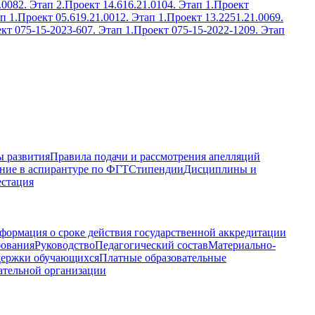
.0082. Этап 2.
Проект 14.616.21.0104. Этап 1.
Проект
п 1.
Проект 05.619.21.0012. Этап 1.
Проект 13.2251.21.0069.
кт 075-15-2023-607. Этап 1.
Проект 075-15-2022-1209. Этап
 развития
Правила подачи и рассмотрения апелляций
ние в аспирантуре по ФГТ
Стипендии
Дисциплины и
естация
формация о сроке действия государственной аккредитации
бования
Руководство
Педагогический состав
Материально-
держки обучающихся
Платные образовательные
ательной организации