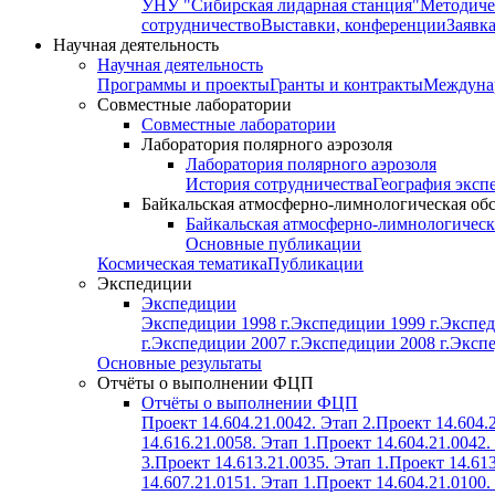
УНУ "Сибирская лидарная станция"
Методиче
сотрудничество
Выставки, конференции
Заявк
Научная деятельность
Научная деятельность
Программы и проекты
Гранты и контракты
Междунар
Совместные лаборатории
Совместные лаборатории
Лаборатория полярного аэрозоля
Лаборатория полярного аэрозоля
История сотрудничества
География эксп
Байкальская атмосферно-лимнологическая об
Байкальская атмосферно-лимнологическ
Основные публикации
Космическая тематика
Публикации
Экспедиции
Экспедиции
Экспедиции 1998 г.
Экспедиции 1999 г.
Экспед
г.
Экспедиции 2007 г.
Экспедиции 2008 г.
Экспе
Основные результаты
Отчёты о выполнении ФЦП
Отчёты о выполнении ФЦП
Проект 14.604.21.0042. Этап 2.
Проект 14.604.2
14.616.21.0058. Этап 1.
Проект 14.604.21.0042.
3.
Проект 14.613.21.0035. Этап 1.
Проект 14.613
14.607.21.0151. Этап 1.
Проект 14.604.21.0100.