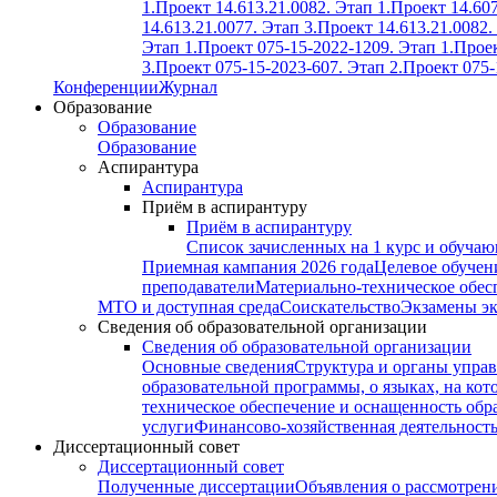
1.
Проект 14.613.21.0082. Этап 1.
Проект 14.607
14.613.21.0077. Этап 3.
Проект 14.613.21.0082.
Этап 1.
Проект 075-15-2022-1209. Этап 1.
Проек
3.
Проект 075-15-2023-607. Этап 2.
Проект 075-
Конференции
Журнал
Образование
Образование
Образование
Аспирантура
Аспирантура
Приём в аспирантуру
Приём в аспирантуру
Список зачисленных на 1 курс и обуча
Приемная кампания 2026 года
Целевое обучен
преподаватели
Материально-техническое обес
МТО и доступная среда
Соискательство
Экзамены э
Сведения об образовательной организации
Сведения об образовательной организации
Основные сведения
Структура и органы управ
образовательной программы, о языках, на кот
техническое обеспечение и оснащенность обра
услуги
Финансово-хозяйственная деятельност
Диссертационный совет
Диссертационный совет
Полученные диссертации
Объявления о рассмотрен