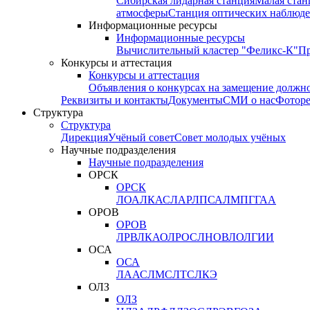
Сибирская лидарная станция
Малая стан
атмосферы
Станция оптических наблюде
Информационные ресурсы
Информационные ресурсы
Вычислительный кластер "Феликс-К"
П
Конкурсы и аттестация
Конкурсы и аттестация
Объявления о конкурсах на замещение должн
Реквизиты и контакты
Документы
СМИ о нас
Фотор
Структура
Структура
Дирекция
Учёный совет
Совет молодых учёных
Научные подразделения
Научные подразделения
ОРСК
ОРСК
ЛОА
ЛКАС
ЛАР
ЛПСА
ЛМПГ
ГАА
ОРОВ
ОРОВ
ЛРВ
ЛКАО
ЛРОС
ЛНОВ
ЛОЛ
ГИИ
ОСА
ОСА
ЛААС
ЛМС
ЛТС
ЛКЭ
ОЛЗ
ОЛЗ