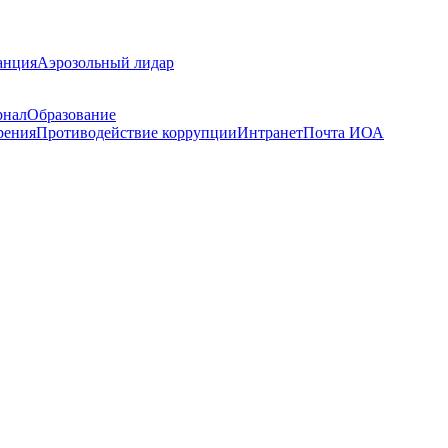
анция
Аэрозольный лидар
рнал
Образование
рения
Противодействие коррупции
Интранет
Почта ИОА