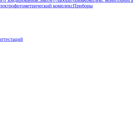
ого зондирования
Самолет-лаборатория
Комплекс мониторинга
пектрофотометрический комплекс
Приборы
 аттестаций