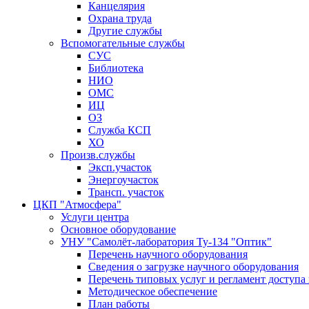
Канцелярия
Охрана труда
Другие службы
Вспомогательные службы
СУС
Библиотека
НИО
ОМС
ИЦ
ОЗ
Служба КСП
ХО
Произв.службы
Эксп.участок
Энергоучасток
Трансп. участок
ЦКП "Атмосфера"
Услуги центра
Основное оборудование
УНУ "Самолёт-лаборатория Ту-134 "Оптик"
Перечень научного оборудования
Сведения о загрузке научного оборудования
Перечень типовых услуг и регламент доступа
Методическое обеспечение
План работы