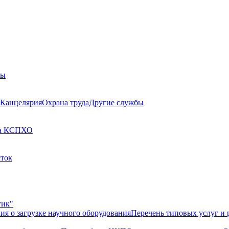
бы
Канцелярия
Охрана труда
Другие службы
а КСП
ХО
сток
тик"
ия о загрузке научного оборудования
Перечень типовых услуг и 