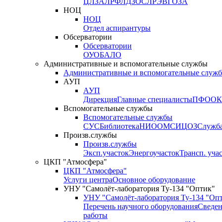
ЦЛЗА
ЛРФ
ЛДЗОС
ЛРЭВ
ГОЗА
НОЦ
НОЦ
Отдел аспирантуры
Обсерватории
Обсерватории
ОУО
БАЛО
Административные и вспомогательные службы
Административные и вспомогательные служ
АУП
АУП
Дирекция
Главные специалисты
ПФО
ОК
Вспомогательные службы
Вспомогательные службы
СУС
Библиотека
НИО
ОМС
ИЦ
ОЗ
Служб
Произв.службы
Произв.службы
Эксп.участок
Энергоучасток
Трансп. уча
ЦКП "Атмосфера"
ЦКП "Атмосфера"
Услуги центра
Основное оборудование
УНУ "Самолёт-лаборатория Ту-134 "Оптик"
УНУ "Самолёт-лаборатория Ту-134 "Оп
Перечень научного оборудования
Сведен
работы