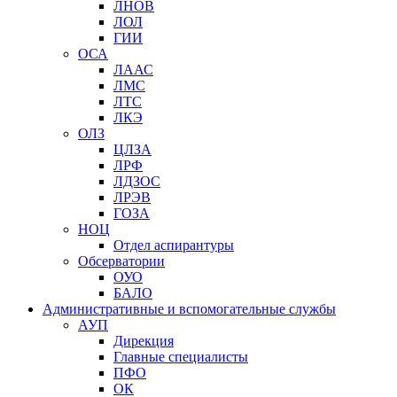
ЛНОВ
ЛОЛ
ГИИ
ОСА
ЛААС
ЛМС
ЛТС
ЛКЭ
ОЛЗ
ЦЛЗА
ЛРФ
ЛДЗОС
ЛРЭВ
ГОЗА
НОЦ
Отдел аспирантуры
Обсерватории
ОУО
БАЛО
Административные и вспомогательные службы
АУП
Дирекция
Главные специалисты
ПФО
ОК