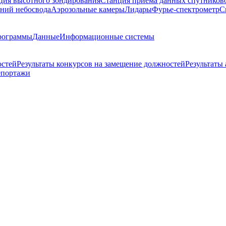
ция высотного зондирования
Станция приема данных спутников
ний небосвода
Аэрозольные камеры
Лидары
Фурье-спектрометр
С
рограммы
Данные
Информационные системы
остей
Результаты конкурсов на замещение должностей
Результаты
епортажи