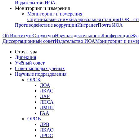
Издательство ИОА
Мониторинг и измерения
Мониторинг и измерения
Спутниковые снимки
Аэрозольная станция
TOR - ст
Противодействие коррупции
Интранет
Почта ИОА
Об Институте
Структура
Научная деятельность
Конференции
Жу
Диссертационный совет
Издательство ИОА
Мониторинг и изме
Структура
Дирекция
Учёный совет
Совет молодых учёных
Научные подразделения
ОРСК
ЛОА
ЛКАС
ЛАР
ЛПСА
ЛМПГ
ГАА
ОРОВ
ЛРВ
ЛКАО
ЛРОС