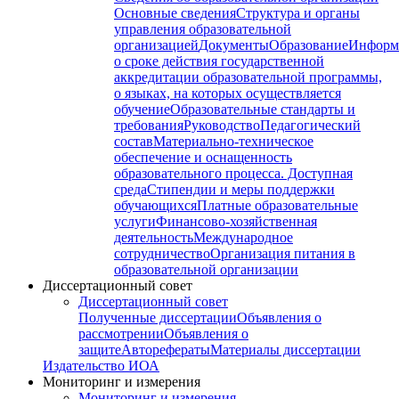
Основные сведения
Структура и органы
управления образовательной
организацией
Документы
Образование
Информ
о сроке действия государственной
аккредитации образовательной программы,
о языках, на которых осуществляется
обучение
Образовательные стандарты и
требования
Руководство
Педагогический
состав
Материально-техническое
обеспечение и оснащенность
образовательного процесса. Доступная
среда
Стипендии и меры поддержки
обучающихся
Платные образовательные
услуги
Финансово-хозяйственная
деятельность
Международное
сотрудничество
Организация питания в
образовательной организации
Диссертационный совет
Диссертационный совет
Полученные диссертации
Объявления о
рассмотрении
Объявления о
защите
Авторефераты
Материалы диссертации
Издательство ИОА
Мониторинг и измерения
Мониторинг и измерения