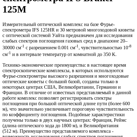
125M
Измерительный оптический комплекс на базе Фурье-
спектрометра IFS 125HR и 30 метровой многоходовой кюветы
с оптической системой Уайта предназначен для исследования
слабых спектров поглощения газовых сред в диапазоне 20–
-1
-1
-8
30000 см
с разрешением 0.001 см
, чувствительностью 10
-1
см
и в интервале температур от комнатной до 350 К.
Технико-экономические преимущества: в настоящее время
спектроскопические комплексы, в которых используются
Фурье-спектрометры высокого разрешения и многоходовые
оптические кюветы с большой базой, созданы только в
некоторых центрах США, Великобритании, Германии и
Франции. В отличие от известных представляемый в данной
работе комплекс позволяет регистрировать спектры
поглощения при большой оптической длине пути (более 600
м), что значительно увеличивает пороговую чувствительность
по коэффициенту поглощения. Подобные характеристики
получены только в двух научных центрах: Франция, Реймс
(длина оптического хода до 1800 м), и Великобритания
(512 м). Преимущество представляемого комплекса -
возможность исследования слабых спектров поглощения