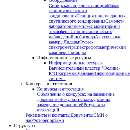
Оборудование
Сибирская лидарная станция
Малая
станция высотного
зондирования
Станция приема данных
спутникового зондирования
Самолет-
лаборатория
Комплекс мониторинга
атмосферы
Станция оптических
наблюдений небосвода
Аэрозольные
камеры
Лидары
Фурье-
спектрометр
Спектрофотометрический
комплекс
Приборы
Информационные ресурсы
Информационные ресурсы
Вычислительный кластер "Феликс-
К"
Программы
Данные
Информационные
системы
Конкурсы и аттестация
Конкурсы и аттестация
Объявления о конкурсах на замещение
должностей
Результаты конкурсов на
замещение должностей
Результаты
аттестаций
Реквизиты и контакты
Документы
СМИ о
нас
Фоторепортажи
Структура