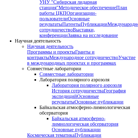
УНУ "Сибирская лидарная
станция"
Методическое обеспечение
План
работы ЦКП
Организации-
пользователи
Основные
результаты
Патенты
Публикации
Международн
сотрудничество
Выставки,
конференции
Заявка на исследование
Научная деятельность
Научная деятельность
Программы и проекты
Гранты и
контракты
Международное сотрудничество
Участие
в международных проектах и программах
Совместные лаборатории
Совместные лаборатории
Лаборатория полярного аэрозоля
Лаборатория полярного аэрозоля
История сотрудничества
География
экспедиций
Основные
результаты
Основные публикации
Байкальская атмосферно-лимнологическая
обсерватория
Байкальская атмосферно-
лимнологическая обсерватория
Основные публикации
Космическая тематика
Публикации