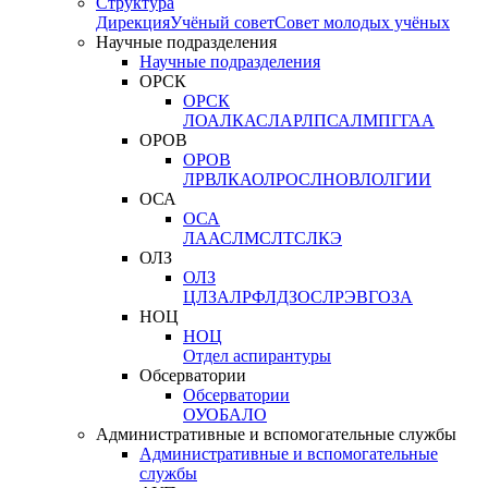
Структура
Дирекция
Учёный совет
Совет молодых учёных
Научные подразделения
Научные подразделения
ОРСК
ОРСК
ЛОА
ЛКАС
ЛАР
ЛПСА
ЛМПГ
ГАА
ОРОВ
ОРОВ
ЛРВ
ЛКАО
ЛРОС
ЛНОВ
ЛОЛ
ГИИ
ОСА
ОСА
ЛААС
ЛМС
ЛТС
ЛКЭ
ОЛЗ
ОЛЗ
ЦЛЗА
ЛРФ
ЛДЗОС
ЛРЭВ
ГОЗА
НОЦ
НОЦ
Отдел аспирантуры
Обсерватории
Обсерватории
ОУО
БАЛО
Административные и вспомогательные службы
Административные и вспомогательные
службы