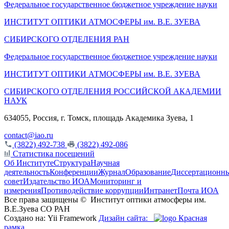
Федеральное государственное бюджетное учреждение науки
ИНСТИТУТ ОПТИКИ АТМОСФЕРЫ
им.
В.Е. ЗУЕВА
СИБИРСКОГО ОТДЕЛЕНИЯ РАН
Федеральное государственное бюджетное учреждение науки
ИНСТИТУТ ОПТИКИ АТМОСФЕРЫ
им.
В.Е. ЗУЕВА
СИБИРСКОГО ОТДЕЛЕНИЯ РОССИЙСКОЙ АКАДЕМИИ
НАУК
634055, Россия, г. Томск, площадь Академика Зуева, 1
contact@iao.ru
(3822) 492-738
(3822) 492-086
Статистика посещений
Об Институте
Структура
Научная
деятельность
Конференции
Журнал
Образование
Диссертационн
совет
Издательство ИОА
Мониторинг и
измерения
Противодействие коррупции
Интранет
Почта ИОА
Все права защищены ©
Институт оптики атмосферы им.
В.Е.Зуева СО РАН
Создано на: Yii Framework
Дизайн сайта:
Красная
рамка