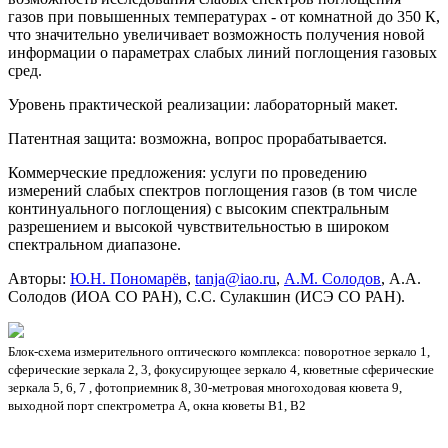
газов при повышенных температурах - от комнатной до 350 К,
что значительно увеличивает возможность получения новой
информации о параметрах слабых линий поглощения газовых
сред.
Уровень практической реализации: лабораторный макет.
Патентная защита: возможна, вопрос прорабатывается.
Коммерческие предложения: услуги по проведению
измерений слабых спектров поглощения газов (в том числе
континуального поглощения) с высоким спектральным
разрешением и высокой чувствительностью в широком
спектральном диапазоне.
Авторы:
Ю.Н. Пономарёв
,
tanja@iao.ru
,
А.М. Солодов
, А.А.
Солодов (ИОА СО РАН), С.С. Сулакшин (ИСЭ СО РАН).
Блок-схема измерительного оптического комплекса: поворотное зеркало 1,
сферические зеркала 2, 3, фокусирующее зеркало 4, кюветные сферические
зеркала 5, 6, 7 , фотоприемник 8, 30-метровая многоходовая кювета 9,
выходной порт спектрометра А, окна кюветы B1, B2