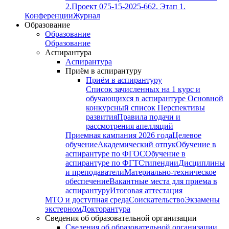
2.
Проект 075-15-2025-662. Этап 1.
Конференции
Журнал
Образование
Образование
Образование
Аспирантура
Аспирантура
Приём в аспирантуру
Приём в аспирантуру
Список зачисленных на 1 курс и
обучающихся в аспирантуре
Основной
конкурсный список
Перспективы
развития
Правила подачи и
рассмотрения апелляций
Приемная кампания 2026 года
Целевое
обучение
Академический отпук
Обучение в
аспирантуре по ФГОС
Обучение в
аспирантуре по ФГТ
Стипендии
Дисциплины
и преподаватели
Материально-техническое
обеспечение
Вакантные места для приема в
аспирантуру
Итоговая аттестация
МТО и доступная среда
Соискательство
Экзамены
экстерном
Докторантура
Сведения об образовательной организации
Сведения об образовательной организации