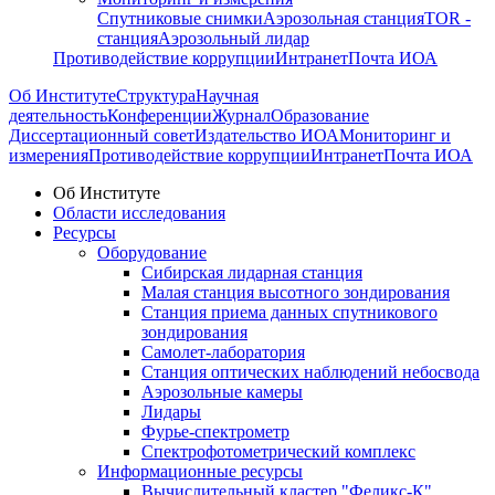
Спутниковые снимки
Аэрозольная станция
TOR -
станция
Аэрозольный лидар
Противодействие коррупции
Интранет
Почта ИОА
Об Институте
Структура
Научная
деятельность
Конференции
Журнал
Образование
Диссертационный совет
Издательство ИОА
Мониторинг и
измерения
Противодействие коррупции
Интранет
Почта ИОА
Об Институте
Области исследования
Ресурсы
Оборудование
Сибирская лидарная станция
Малая станция высотного зондирования
Станция приема данных спутникового
зондирования
Самолет-лаборатория
Станция оптических наблюдений небосвода
Аэрозольные камеры
Лидары
Фурье-спектрометр
Спектрофотометрический комплекс
Информационные ресурсы
Вычислительный кластер "Феликс-К"