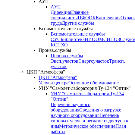
АУП
АУП
Дирекция
Главные
специалисты
ПФО
ОК
Канцелярия
Охран
труда
Другие службы
Вспомогательные службы
Вспомогательные службы
СУС
Библиотека
НИО
ОМС
ИЦ
ОЗ
Служб
КСП
ХО
Произв.службы
Произв.службы
Эксп.участок
Энергоучасток
Трансп.
участок
ЦКП "Атмосфера"
ЦКП "Атмосфера"
Услуги центра
Основное оборудование
УНУ "Самолёт-лаборатория Ту-134 "Оптик"
УНУ "Самолёт-лаборатория Ту-134
"Оптик"
Перечень научного
оборудования
Сведения о загрузке
научного оборудования
Перечень
типовых услуг и регламент доступа к
ним
Методическое обеспечение
План
работы