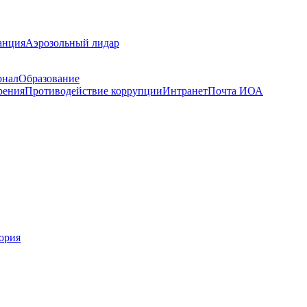
анция
Аэрозольный лидар
рнал
Образование
рения
Противодействие коррупции
Интранет
Почта ИОА
ория