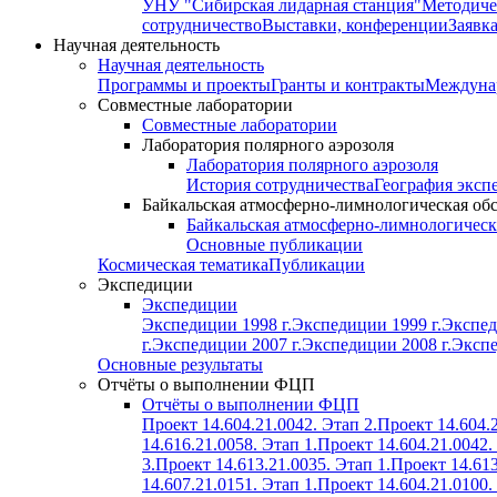
УНУ "Сибирская лидарная станция"
Методиче
сотрудничество
Выставки, конференции
Заявк
Научная деятельность
Научная деятельность
Программы и проекты
Гранты и контракты
Междунар
Совместные лаборатории
Совместные лаборатории
Лаборатория полярного аэрозоля
Лаборатория полярного аэрозоля
История сотрудничества
География эксп
Байкальская атмосферно-лимнологическая об
Байкальская атмосферно-лимнологическ
Основные публикации
Космическая тематика
Публикации
Экспедиции
Экспедиции
Экспедиции 1998 г.
Экспедиции 1999 г.
Экспед
г.
Экспедиции 2007 г.
Экспедиции 2008 г.
Экспе
Основные результаты
Отчёты о выполнении ФЦП
Отчёты о выполнении ФЦП
Проект 14.604.21.0042. Этап 2.
Проект 14.604.2
14.616.21.0058. Этап 1.
Проект 14.604.21.0042.
3.
Проект 14.613.21.0035. Этап 1.
Проект 14.613
14.607.21.0151. Этап 1.
Проект 14.604.21.0100.