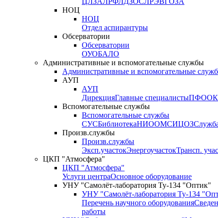
ЦЛЗА
ЛРФ
ЛДЗОС
ЛРЭВ
ГОЗА
НОЦ
НОЦ
Отдел аспирантуры
Обсерватории
Обсерватории
ОУО
БАЛО
Административные и вспомогательные службы
Административные и вспомогательные служ
АУП
АУП
Дирекция
Главные специалисты
ПФО
ОК
Вспомогательные службы
Вспомогательные службы
СУС
Библиотека
НИО
ОМС
ИЦ
ОЗ
Служб
Произв.службы
Произв.службы
Эксп.участок
Энергоучасток
Трансп. уча
ЦКП "Атмосфера"
ЦКП "Атмосфера"
Услуги центра
Основное оборудование
УНУ "Самолёт-лаборатория Ту-134 "Оптик"
УНУ "Самолёт-лаборатория Ту-134 "Оп
Перечень научного оборудования
Сведен
работы