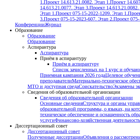
1.
Проект 14.613.21.0082. Этап 1.
Проект 14.607
14.613.21.0077. Этап 3.
Проект 14.613.21.0082.
Этап 1.
Проект 075-15-2022-1209. Этап 1.
Проек
3.
Проект 075-15-2023-607. Этап 2.
Проект 075-
Конференции
Журнал
Образование
Образование
Образование
Аспирантура
Аспирантура
Приём в аспирантуру
Приём в аспирантуру
Список зачисленных на 1 курс и обуча
Приемная кампания 2026 года
Целевое обучен
преподаватели
Материально-техническое обес
МТО и доступная среда
Соискательство
Экзамены э
Сведения об образовательной организации
Сведения об образовательной организации
Основные сведения
Структура и органы управ
образовательной программы, о языках, на кот
техническое обеспечение и оснащенность обра
услуги
Финансово-хозяйственная деятельност
Диссертационный совет
Диссертационный совет
Полученные диссертации
Объявления о рассмотрен