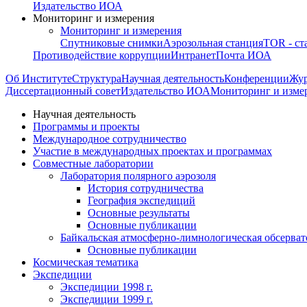
Издательство ИОА
Мониторинг и измерения
Мониторинг и измерения
Спутниковые снимки
Аэрозольная станция
TOR - ст
Противодействие коррупции
Интранет
Почта ИОА
Об Институте
Структура
Научная деятельность
Конференции
Жу
Диссертационный совет
Издательство ИОА
Мониторинг и изме
Научная деятельность
Программы и проекты
Международное сотрудничество
Участие в международных проектах и программах
Совместные лаборатории
Лаборатория полярного аэрозоля
История сотрудничества
География экспедиций
Основные результаты
Основные публикации
Байкальская атмосферно-лимнологическая обсерват
Основные публикации
Космическая тематика
Экспедиции
Экспедиции 1998 г.
Экспедиции 1999 г.