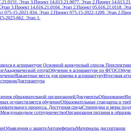
.21.0151. Этап 3.
Проект 14.613.21.0077. Этап 2.
Проект 14.613.21
 Этап 3.
Проект 14.616.21.0104. Этап 2.
Проект 05.616.21.0118. Эта
т 075-15-2021-934. Этап 2.
Проект 075-15-2022-1209. Этап 2.
Прое
15-2025-662. Этап 1.
ющихся в аспирантуре
Основной конкурсный список
Перспективы
ие
Академический отпук
Обучение в аспирантуре по ФГОС
Обуче
печение
Вакантные места для приема в аспирантуру
Итоговая атт
кстерном
Докторантура
ления образовательной организацией
Документы
Образование
Ин
орых осуществляется обучение
Образовательные стандарты и тре
зовательного процесса. Доступная среда
Стипендии и меры под
ь
Международное сотрудничество
Организация питания в образов
ии
Объявления о защите
Авторефераты
Материалы диссертации