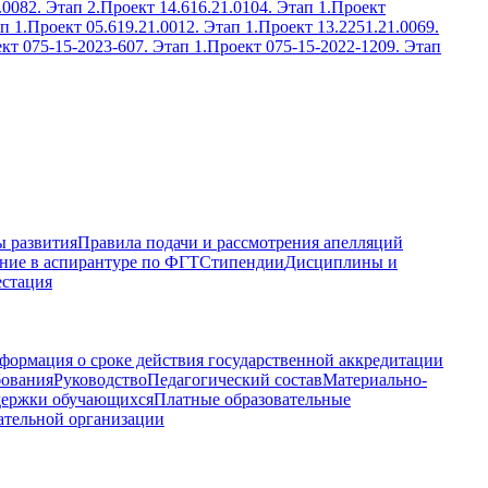
.0082. Этап 2.
Проект 14.616.21.0104. Этап 1.
Проект
п 1.
Проект 05.619.21.0012. Этап 1.
Проект 13.2251.21.0069.
кт 075-15-2023-607. Этап 1.
Проект 075-15-2022-1209. Этап
 развития
Правила подачи и рассмотрения апелляций
ние в аспирантуре по ФГТ
Стипендии
Дисциплины и
естация
формация о сроке действия государственной аккредитации
бования
Руководство
Педагогический состав
Материально-
держки обучающихся
Платные образовательные
ательной организации