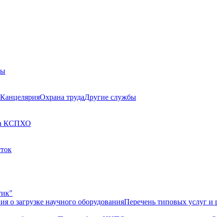
бы
Канцелярия
Охрана труда
Другие службы
а КСП
ХО
сток
тик"
ия о загрузке научного оборудования
Перечень типовых услуг и 