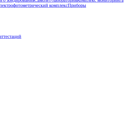
ого зондирования
Самолет-лаборатория
Комплекс мониторинга
пектрофотометрический комплекс
Приборы
 аттестаций