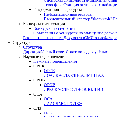
Сибирская лидарная станция
Малая стан
атмосферы
Станция оптических наблюде
Информационные ресурсы
Информационные ресурсы
Вычислительный кластер "Феликс-К"
П
Конкурсы и аттестация
Конкурсы и аттестация
Объявления о конкурсах на замещение должн
Реквизиты и контакты
Документы
СМИ о нас
Фотор
Структура
Структура
Дирекция
Учёный совет
Совет молодых учёных
Научные подразделения
Научные подразделения
ОРСК
ОРСК
ЛОА
ЛКАС
ЛАР
ЛПСА
ЛМПГ
ГАА
ОРОВ
ОРОВ
ЛРВ
ЛКАО
ЛРОС
ЛНОВ
ЛОЛ
ГИИ
ОСА
ОСА
ЛААС
ЛМС
ЛТС
ЛКЭ
ОЛЗ
ОЛЗ