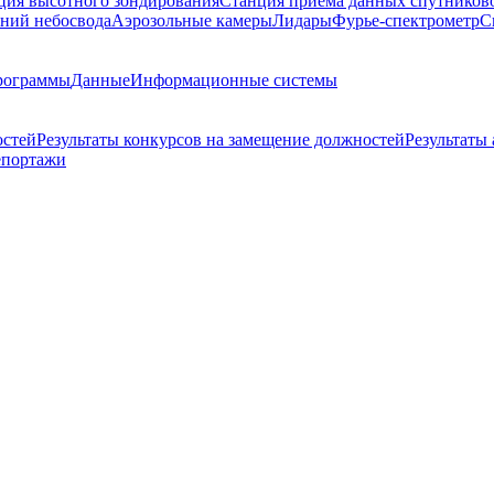
ция высотного зондирования
Станция приема данных спутников
ний небосвода
Аэрозольные камеры
Лидары
Фурье-спектрометр
С
рограммы
Данные
Информационные системы
остей
Результаты конкурсов на замещение должностей
Результаты
епортажи