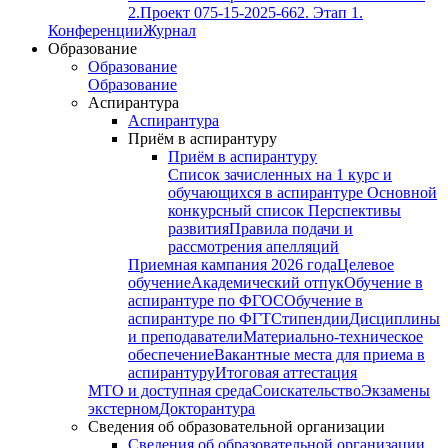
2.
Проект 075-15-2025-662. Этап 1.
Конференции
Журнал
Образование
Образование
Образование
Аспирантура
Аспирантура
Приём в аспирантуру
Приём в аспирантуру
Список зачисленных на 1 курс и
обучающихся в аспирантуре
Основной
конкурсный список
Перспективы
развития
Правила подачи и
рассмотрения апелляций
Приемная кампания 2026 года
Целевое
обучение
Академический отпук
Обучение в
аспирантуре по ФГОС
Обучение в
аспирантуре по ФГТ
Стипендии
Дисциплины
и преподаватели
Материально-техническое
обеспечение
Вакантные места для приема в
аспирантуру
Итоговая аттестация
МТО и доступная среда
Соискательство
Экзамены
экстерном
Докторантура
Сведения об образовательной организации
Сведения об образовательной организации