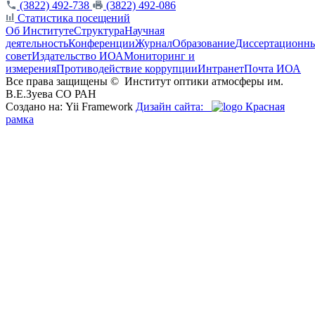
(3822) 492-738
(3822) 492-086
Статистика посещений
Об Институте
Структура
Научная
деятельность
Конференции
Журнал
Образование
Диссертационн
совет
Издательство ИОА
Мониторинг и
измерения
Противодействие коррупции
Интранет
Почта ИОА
Все права защищены ©
Институт оптики атмосферы им.
В.Е.Зуева СО РАН
Создано на: Yii Framework
Дизайн сайта:
Красная
рамка