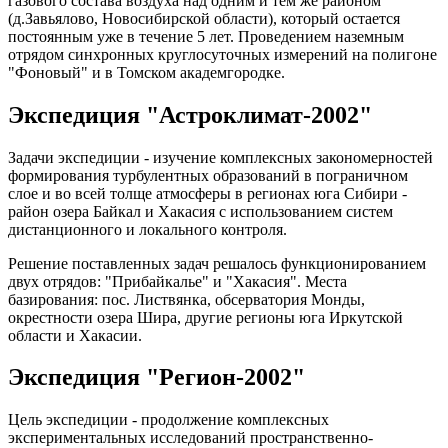
газового состава воздуха над одним и тем же районом
(д.Завьялово, Новосибирской области), который остается
постоянным уже в течение 5 лет. Проведением наземным
отрядом синхронных круглосуточных измерений на полигоне
"Фоновый" и в Томском академгородке.
Экспедиция "Астроклимат-2002"
Задачи экспедиции - изучение комплексных закономерностей
формирования турбулентных образований в пограничном
слое и во всей толще атмосферы в регионах юга Сибири -
район озера Байкал и Хакасия с использованием систем
дистанционного и локального контроля.
Решение поставленных задач решалось функционированием
двух отрядов: "Прибайкалье" и "Хакасия". Места
базирования: пос. Листвянка, обсерватория Монды,
окрестности озера Шира, другие регионы юга Иркутской
области и Хакасии.
Экспедиция "Регион-2002"
Цель экспедиции - продолжение комплексных
экспериментальных исследований пространственно-