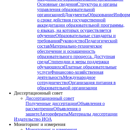
Основные сведения
Структура и органы
управления образовательной
организацией
Документы
Образование
Информ
о сроке действия государственной
аккредитации образовательной программы,
о языках, на которых осуществляется
обучение
Образовательные стандарты и
требования
Руководство
Педагогический
состав
Материально-техническое
обеспечение и оснащенность
образовательного процесса. Доступная
среда
Стипендии и меры поддержки
обучающихся
Платные образовательные
услуги
Финансово-хозяйственная
деятельность
Международное
сотрудничество
Организация питания в
образовательной организации
Диссертационный совет
Диссертационный совет
Полученные диссертации
Объявления о
рассмотрении
Объявления о
защите
Авторефераты
Материалы диссертации
Издательство ИОА
Мониторинг и измерения
Мониторинг и измерения