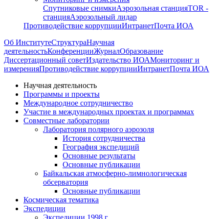
Спутниковые снимки
Аэрозольная станция
TOR -
станция
Аэрозольный лидар
Противодействие коррупции
Интранет
Почта ИОА
Об Институте
Структура
Научная
деятельность
Конференции
Журнал
Образование
Диссертационный совет
Издательство ИОА
Мониторинг и
измерения
Противодействие коррупции
Интранет
Почта ИОА
Научная деятельность
Программы и проекты
Международное сотрудничество
Участие в международных проектах и программах
Совместные лаборатории
Лаборатория полярного аэрозоля
История сотрудничества
География экспедиций
Основные результаты
Основные публикации
Байкальская атмосферно-лимнологическая
обсерватория
Основные публикации
Космическая тематика
Экспедиции
Экспедиции 1998 г.