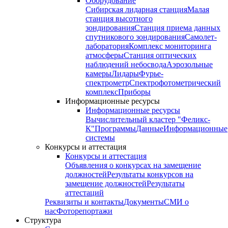
Оборудование
Сибирская лидарная станция
Малая
станция высотного
зондирования
Станция приема данных
спутникового зондирования
Самолет-
лаборатория
Комплекс мониторинга
атмосферы
Станция оптических
наблюдений небосвода
Аэрозольные
камеры
Лидары
Фурье-
спектрометр
Спектрофотометрический
комплекс
Приборы
Информационные ресурсы
Информационные ресурсы
Вычислительный кластер "Феликс-
К"
Программы
Данные
Информационные
системы
Конкурсы и аттестация
Конкурсы и аттестация
Объявления о конкурсах на замещение
должностей
Результаты конкурсов на
замещение должностей
Результаты
аттестаций
Реквизиты и контакты
Документы
СМИ о
нас
Фоторепортажи
Структура