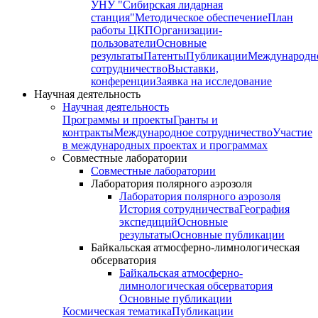
УНУ "Сибирская лидарная
станция"
Методическое обеспечение
План
работы ЦКП
Организации-
пользователи
Основные
результаты
Патенты
Публикации
Международн
сотрудничество
Выставки,
конференции
Заявка на исследование
Научная деятельность
Научная деятельность
Программы и проекты
Гранты и
контракты
Международное сотрудничество
Участие
в международных проектах и программах
Совместные лаборатории
Совместные лаборатории
Лаборатория полярного аэрозоля
Лаборатория полярного аэрозоля
История сотрудничества
География
экспедиций
Основные
результаты
Основные публикации
Байкальская атмосферно-лимнологическая
обсерватория
Байкальская атмосферно-
лимнологическая обсерватория
Основные публикации
Космическая тематика
Публикации