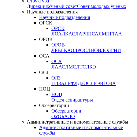
Структура
Дирекция
Учёный совет
Совет молодых учёных
Научные подразделения
Научные подразделения
ОРСК
ОРСК
ЛОА
ЛКАС
ЛАР
ЛПСА
ЛМПГ
ГАА
ОРОВ
ОРОВ
ЛРВ
ЛКАО
ЛРОС
ЛНОВ
ЛОЛ
ГИИ
ОСА
ОСА
ЛААС
ЛМС
ЛТС
ЛКЭ
ОЛЗ
ОЛЗ
ЦЛЗА
ЛРФ
ЛДЗОС
ЛРЭВ
ГОЗА
НОЦ
НОЦ
Отдел аспирантуры
Обсерватории
Обсерватории
ОУО
БАЛО
Административные и вспомогательные службы
Административные и вспомогательные
службы