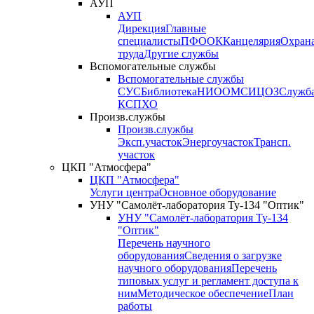
АУП
АУП
Дирекция
Главные
специалисты
ПФО
ОК
Канцелярия
Охран
труда
Другие службы
Вспомогательные службы
Вспомогательные службы
СУС
Библиотека
НИО
ОМС
ИЦ
ОЗ
Служб
КСП
ХО
Произв.службы
Произв.службы
Эксп.участок
Энергоучасток
Трансп.
участок
ЦКП "Атмосфера"
ЦКП "Атмосфера"
Услуги центра
Основное оборудование
УНУ "Самолёт-лаборатория Ту-134 "Оптик"
УНУ "Самолёт-лаборатория Ту-134
"Оптик"
Перечень научного
оборудования
Сведения о загрузке
научного оборудования
Перечень
типовых услуг и регламент доступа к
ним
Методическое обеспечение
План
работы