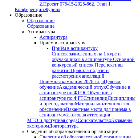
2.
Проект 075-15-2025-662. Этап 1.
Конференции
Журнал
Образование
Образование
Образование
Аспирантура
Аспирантура
Приём в аспирантуру
Приём в аспирантуру
Список зачисленных на 1 курс и
обучающихся в аспирантуре
Основной
конкурсный список
Перспективы
развития
Правила подачи и
рассмотрения апелляций
Приемная кампания 2026 года
Целевое
обучение
Академический отпук
Обучение в
аспирантуре по ФГОС
Обучение в
аспирантуре по ФГТ
Стипендии
Дисциплины
и преподаватели
Материально-техническое
обеспечение
Вакантные места для приема в
аспирантуру
Итоговая аттестация
МТО и доступная среда
Соискательство
Экзамены
экстерном
Докторантура
Сведения об образовательной организации
Сведения об образовательной организации