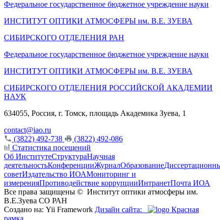
Федеральное государственное бюджетное учреждение науки
ИНСТИТУТ ОПТИКИ АТМОСФЕРЫ
им.
В.Е. ЗУЕВА
СИБИРСКОГО ОТДЕЛЕНИЯ РАН
Федеральное государственное бюджетное учреждение науки
ИНСТИТУТ ОПТИКИ АТМОСФЕРЫ
им.
В.Е. ЗУЕВА
СИБИРСКОГО ОТДЕЛЕНИЯ РОССИЙСКОЙ АКАДЕМИИ
НАУК
634055, Россия, г. Томск, площадь Академика Зуева, 1
contact@iao.ru
(3822) 492-738
(3822) 492-086
Статистика посещений
Об Институте
Структура
Научная
деятельность
Конференции
Журнал
Образование
Диссертационн
совет
Издательство ИОА
Мониторинг и
измерения
Противодействие коррупции
Интранет
Почта ИОА
Все права защищены ©
Институт оптики атмосферы им.
В.Е.Зуева СО РАН
Создано на: Yii Framework
Дизайн сайта:
Красная
рамка