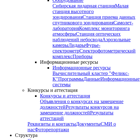
Оборудование
Сибирская лидарная станция
Малая
станция высотного
зондирования
Станция приема данных
спутникового зондирования
Самолет-
лаборатория
Комплекс мониторинга
атмосферы
Станция оптических
наблюдений небосвода
Аэрозольные
камеры
Лидары
Фурье-
спектрометр
Спектрофотометрический
комплекс
Приборы
Информационные ресурсы
Информационные ресурсы
Вычислительный кластер "Феликс-
К"
Программы
Данные
Информационные
системы
Конкурсы и аттестация
Конкурсы и аттестация
Объявления о конкурсах на замещение
должностей
Результаты конкурсов на
замещение должностей
Результаты
аттестаций
Реквизиты и контакты
Документы
СМИ о
нас
Фоторепортажи
Структура