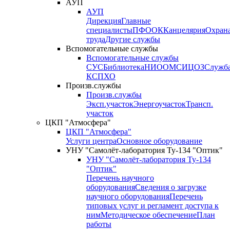
АУП
АУП
Дирекция
Главные
специалисты
ПФО
ОК
Канцелярия
Охран
труда
Другие службы
Вспомогательные службы
Вспомогательные службы
СУС
Библиотека
НИО
ОМС
ИЦ
ОЗ
Служб
КСП
ХО
Произв.службы
Произв.службы
Эксп.участок
Энергоучасток
Трансп.
участок
ЦКП "Атмосфера"
ЦКП "Атмосфера"
Услуги центра
Основное оборудование
УНУ "Самолёт-лаборатория Ту-134 "Оптик"
УНУ "Самолёт-лаборатория Ту-134
"Оптик"
Перечень научного
оборудования
Сведения о загрузке
научного оборудования
Перечень
типовых услуг и регламент доступа к
ним
Методическое обеспечение
План
работы