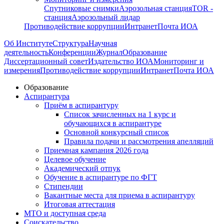
Спутниковые снимки
Аэрозольная станция
TOR -
станция
Аэрозольный лидар
Противодействие коррупции
Интранет
Почта ИОА
Об Институте
Структура
Научная
деятельность
Конференции
Журнал
Образование
Диссертационный совет
Издательство ИОА
Мониторинг и
измерения
Противодействие коррупции
Интранет
Почта ИОА
Образование
Аспирантура
Приём в аспирантуру
Список зачисленных на 1 курс и
обучающихся в аспирантуре
Основной конкурсный список
Правила подачи и рассмотрения апелляций
Приемная кампания 2026 года
Целевое обучение
Академический отпук
Обучение в аспирантуре по ФГТ
Стипендии
Вакантные места для приема в аспирантуру
Итоговая аттестация
МТО и доступная среда
Соискательство