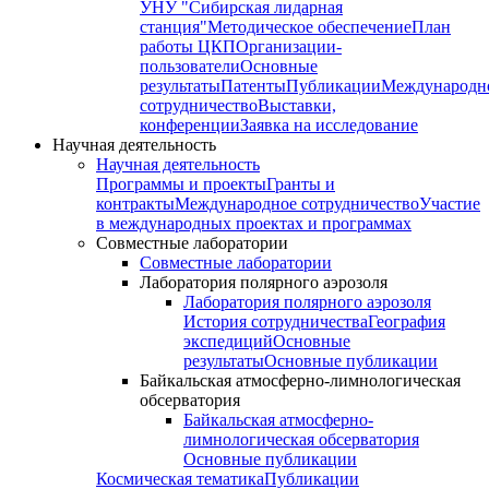
УНУ "Сибирская лидарная
станция"
Методическое обеспечение
План
работы ЦКП
Организации-
пользователи
Основные
результаты
Патенты
Публикации
Международн
сотрудничество
Выставки,
конференции
Заявка на исследование
Научная деятельность
Научная деятельность
Программы и проекты
Гранты и
контракты
Международное сотрудничество
Участие
в международных проектах и программах
Совместные лаборатории
Совместные лаборатории
Лаборатория полярного аэрозоля
Лаборатория полярного аэрозоля
История сотрудничества
География
экспедиций
Основные
результаты
Основные публикации
Байкальская атмосферно-лимнологическая
обсерватория
Байкальская атмосферно-
лимнологическая обсерватория
Основные публикации
Космическая тематика
Публикации