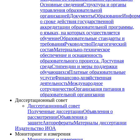
Основные сведения
Структура и органы
управления образовательной
организацией
Документы
Образование
Информ
о сроке действия государственной
аккредитации образовательной программы,
о языках, на которых осуществляется
обучение
Образовательные стандарты и
требования
Руководство
Педагогический
состав
Материально-техническое
обеспечение и оснащенность
образовательного процесса. Доступная
среда
Стипендии и меры поддержки
обучающихся
Платные образовательные
услуги
Финансово-хозяйственная
деятельность
Международное
сотрудничество
Организация питания в
образовательной организации
Диссертационный совет
Диссертационный совет
Полученные диссертации
Объявления о
рассмотрении
Объявления о
защите
Авторефераты
Материалы диссертации
Издательство ИОА
Мониторинг и измерения
Мониторинг и измерения