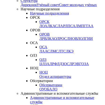
Структура
Дирекция
Учёный совет
Совет молодых учёных
Научные подразделения
Научные подразделения
ОРСК
ОРСК
ЛОА
ЛКАС
ЛАР
ЛПСА
ЛМПГ
ГАА
ОРОВ
ОРОВ
ЛРВ
ЛКАО
ЛРОС
ЛНОВ
ЛОЛ
ГИИ
ОСА
ОСА
ЛААС
ЛМС
ЛТС
ЛКЭ
ОЛЗ
ОЛЗ
ЦЛЗА
ЛРФ
ЛДЗОС
ЛРЭВ
ГОЗА
НОЦ
НОЦ
Отдел аспирантуры
Обсерватории
Обсерватории
ОУО
БАЛО
Административные и вспомогательные службы
Административные и вспомогательные
службы