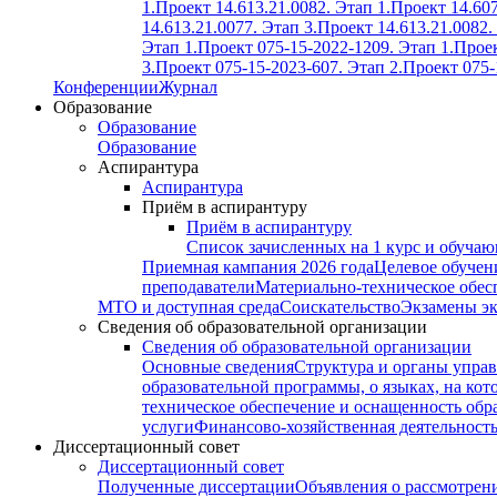
1.
Проект 14.613.21.0082. Этап 1.
Проект 14.607
14.613.21.0077. Этап 3.
Проект 14.613.21.0082.
Этап 1.
Проект 075-15-2022-1209. Этап 1.
Проек
3.
Проект 075-15-2023-607. Этап 2.
Проект 075-
Конференции
Журнал
Образование
Образование
Образование
Аспирантура
Аспирантура
Приём в аспирантуру
Приём в аспирантуру
Список зачисленных на 1 курс и обуча
Приемная кампания 2026 года
Целевое обучен
преподаватели
Материально-техническое обес
МТО и доступная среда
Соискательство
Экзамены э
Сведения об образовательной организации
Сведения об образовательной организации
Основные сведения
Структура и органы управ
образовательной программы, о языках, на кот
техническое обеспечение и оснащенность обра
услуги
Финансово-хозяйственная деятельност
Диссертационный совет
Диссертационный совет
Полученные диссертации
Объявления о рассмотрен