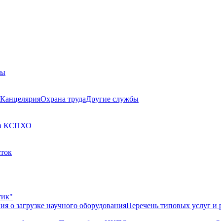
бы
Канцелярия
Охрана труда
Другие службы
а КСП
ХО
сток
тик"
ия о загрузке научного оборудования
Перечень типовых услуг и 