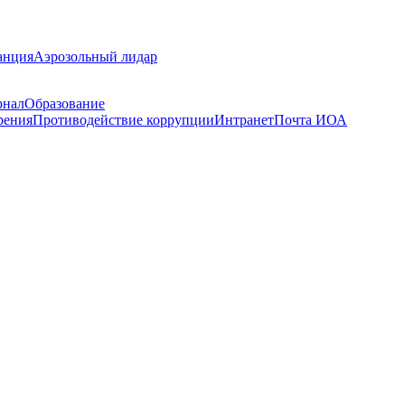
анция
Аэрозольный лидар
рнал
Образование
рения
Противодействие коррупции
Интранет
Почта ИОА