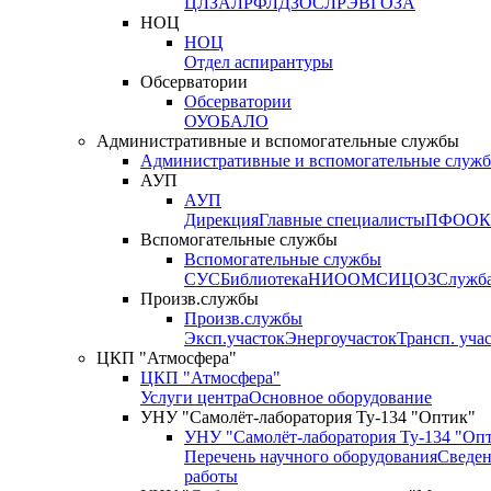
ЦЛЗА
ЛРФ
ЛДЗОС
ЛРЭВ
ГОЗА
НОЦ
НОЦ
Отдел аспирантуры
Обсерватории
Обсерватории
ОУО
БАЛО
Административные и вспомогательные службы
Административные и вспомогательные служ
АУП
АУП
Дирекция
Главные специалисты
ПФО
ОК
Вспомогательные службы
Вспомогательные службы
СУС
Библиотека
НИО
ОМС
ИЦ
ОЗ
Служб
Произв.службы
Произв.службы
Эксп.участок
Энергоучасток
Трансп. уча
ЦКП "Атмосфера"
ЦКП "Атмосфера"
Услуги центра
Основное оборудование
УНУ "Самолёт-лаборатория Ту-134 "Оптик"
УНУ "Самолёт-лаборатория Ту-134 "Оп
Перечень научного оборудования
Сведен
работы