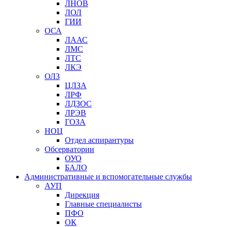
ЛНОВ
ЛОЛ
ГИИ
ОСА
ЛААС
ЛМС
ЛТС
ЛКЭ
ОЛЗ
ЦЛЗА
ЛРФ
ЛДЗОС
ЛРЭВ
ГОЗА
НОЦ
Отдел аспирантуры
Обсерватории
ОУО
БАЛО
Административные и вспомогательные службы
АУП
Дирекция
Главные специалисты
ПФО
ОК