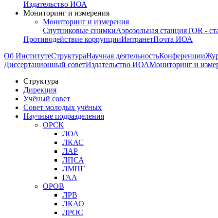
Издательство ИОА
Мониторинг и измерения
Мониторинг и измерения
Спутниковые снимки
Аэрозольная станция
TOR - ст
Противодействие коррупции
Интранет
Почта ИОА
Об Институте
Структура
Научная деятельность
Конференции
Жу
Диссертационный совет
Издательство ИОА
Мониторинг и изме
Структура
Дирекция
Учёный совет
Совет молодых учёных
Научные подразделения
ОРСК
ЛОА
ЛКАС
ЛАР
ЛПСА
ЛМПГ
ГАА
ОРОВ
ЛРВ
ЛКАО
ЛРОС