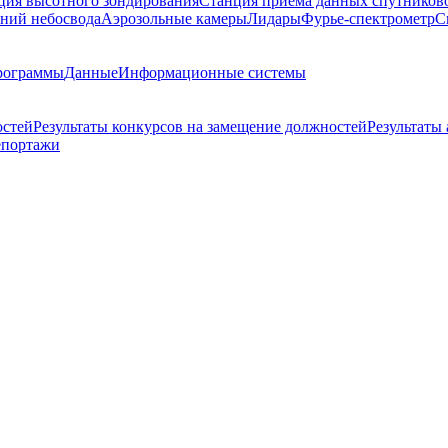
ция высотного зондирования
Станция приема данных спутников
ний небосвода
Аэрозольные камеры
Лидары
Фурье-спектрометр
С
рограммы
Данные
Информационные системы
остей
Результаты конкурсов на замещение должностей
Результаты
епортажи