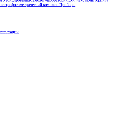
ого зондирования
Самолет-лаборатория
Комплекс мониторинга
пектрофотометрический комплекс
Приборы
 аттестаций