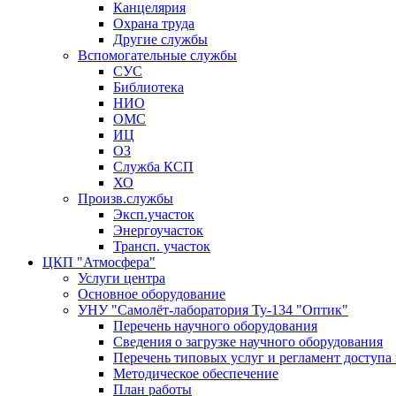
Канцелярия
Охрана труда
Другие службы
Вспомогательные службы
СУС
Библиотека
НИО
ОМС
ИЦ
ОЗ
Служба КСП
ХО
Произв.службы
Эксп.участок
Энергоучасток
Трансп. участок
ЦКП "Атмосфера"
Услуги центра
Основное оборудование
УНУ "Самолёт-лаборатория Ту-134 "Оптик"
Перечень научного оборудования
Сведения о загрузке научного оборудования
Перечень типовых услуг и регламент доступа
Методическое обеспечение
План работы