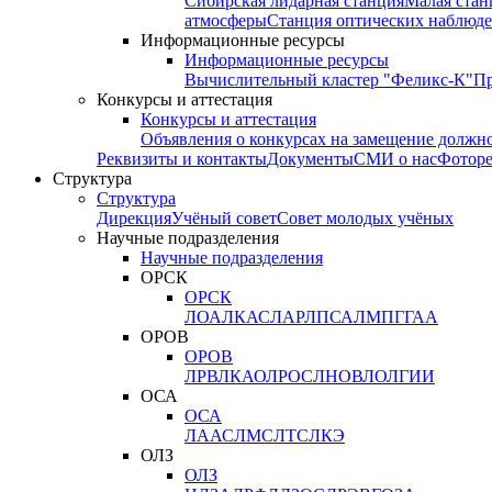
Сибирская лидарная станция
Малая стан
атмосферы
Станция оптических наблюде
Информационные ресурсы
Информационные ресурсы
Вычислительный кластер "Феликс-К"
П
Конкурсы и аттестация
Конкурсы и аттестация
Объявления о конкурсах на замещение должн
Реквизиты и контакты
Документы
СМИ о нас
Фотор
Структура
Структура
Дирекция
Учёный совет
Совет молодых учёных
Научные подразделения
Научные подразделения
ОРСК
ОРСК
ЛОА
ЛКАС
ЛАР
ЛПСА
ЛМПГ
ГАА
ОРОВ
ОРОВ
ЛРВ
ЛКАО
ЛРОС
ЛНОВ
ЛОЛ
ГИИ
ОСА
ОСА
ЛААС
ЛМС
ЛТС
ЛКЭ
ОЛЗ
ОЛЗ