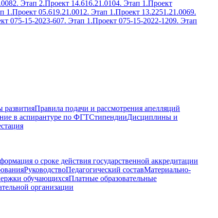
.0082. Этап 2.
Проект 14.616.21.0104. Этап 1.
Проект
п 1.
Проект 05.619.21.0012. Этап 1.
Проект 13.2251.21.0069.
кт 075-15-2023-607. Этап 1.
Проект 075-15-2022-1209. Этап
 развития
Правила подачи и рассмотрения апелляций
ние в аспирантуре по ФГТ
Стипендии
Дисциплины и
естация
формация о сроке действия государственной аккредитации
бования
Руководство
Педагогический состав
Материально-
держки обучающихся
Платные образовательные
ательной организации