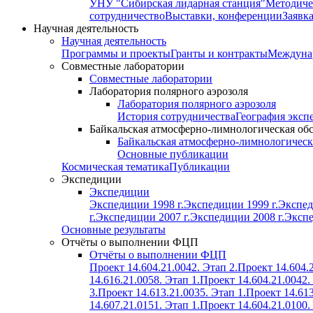
УНУ "Сибирская лидарная станция"
Методиче
сотрудничество
Выставки, конференции
Заявк
Научная деятельность
Научная деятельность
Программы и проекты
Гранты и контракты
Междунар
Совместные лаборатории
Совместные лаборатории
Лаборатория полярного аэрозоля
Лаборатория полярного аэрозоля
История сотрудничества
География эксп
Байкальская атмосферно-лимнологическая об
Байкальская атмосферно-лимнологическ
Основные публикации
Космическая тематика
Публикации
Экспедиции
Экспедиции
Экспедиции 1998 г.
Экспедиции 1999 г.
Экспед
г.
Экспедиции 2007 г.
Экспедиции 2008 г.
Экспе
Основные результаты
Отчёты о выполнении ФЦП
Отчёты о выполнении ФЦП
Проект 14.604.21.0042. Этап 2.
Проект 14.604.2
14.616.21.0058. Этап 1.
Проект 14.604.21.0042.
3.
Проект 14.613.21.0035. Этап 1.
Проект 14.613
14.607.21.0151. Этап 1.
Проект 14.604.21.0100.