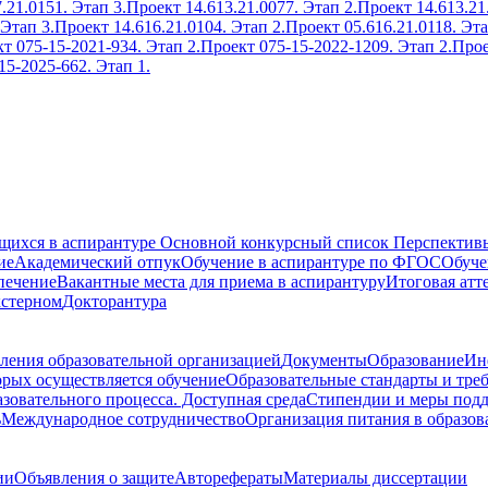
.21.0151. Этап 3.
Проект 14.613.21.0077. Этап 2.
Проект 14.613.21
 Этап 3.
Проект 14.616.21.0104. Этап 2.
Проект 05.616.21.0118. Эта
т 075-15-2021-934. Этап 2.
Проект 075-15-2022-1209. Этап 2.
Прое
15-2025-662. Этап 1.
ющихся в аспирантуре
Основной конкурсный список
Перспективы
ие
Академический отпук
Обучение в аспирантуре по ФГОС
Обуче
печение
Вакантные места для приема в аспирантуру
Итоговая атт
кстерном
Докторантура
ления образовательной организацией
Документы
Образование
Ин
орых осуществляется обучение
Образовательные стандарты и тре
зовательного процесса. Доступная среда
Стипендии и меры под
ь
Международное сотрудничество
Организация питания в образов
ии
Объявления о защите
Авторефераты
Материалы диссертации