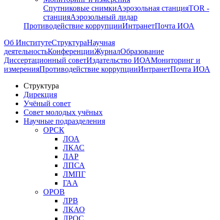
Спутниковые снимки
Аэрозольная станция
TOR -
станция
Аэрозольный лидар
Противодействие коррупции
Интранет
Почта ИОА
Об Институте
Структура
Научная
деятельность
Конференции
Журнал
Образование
Диссертационный совет
Издательство ИОА
Мониторинг и
измерения
Противодействие коррупции
Интранет
Почта ИОА
Структура
Дирекция
Учёный совет
Совет молодых учёных
Научные подразделения
ОРСК
ЛОА
ЛКАС
ЛАР
ЛПСА
ЛМПГ
ГАА
ОРОВ
ЛРВ
ЛКАО
ЛРОС