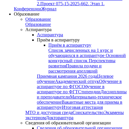
2.
Проект 075-15-2025-662. Этап 1.
Конференции
Журнал
Образование
Образование
Образование
Аспирантура
Аспирантура
Приём в аспирантуру
Приём в аспирантуру
Список зачисленных на 1 курс и
обучающихся в аспирантуре
Основной
конкурсный список
Перспективы
развития
Правила подачи и
рассмотрения апелляций
Приемная кампания 2026 года
Целевое
обучение
Академический отпук
Обучение в
аспирантуре по ФГОС
Обучение в
аспирантуре по ФГТ
Стипендии
Дисциплины
и преподаватели
Материально-техническое
обеспечение
Вакантные места для приема в
аспирантуру
Итоговая аттестация
МТО и доступная среда
Соискательство
Экзамены
экстерном
Докторантура
Сведения об образовательной организации
Сведения об образовательной организации