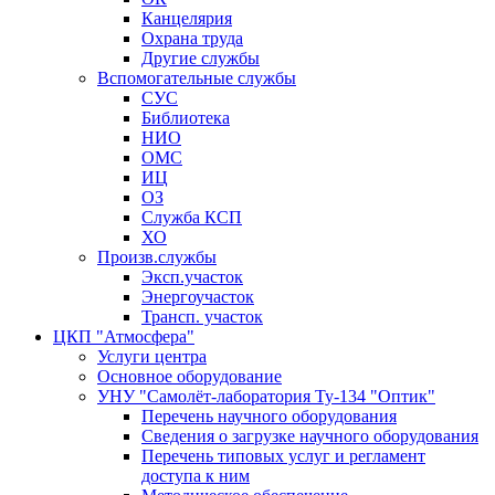
Канцелярия
Охрана труда
Другие службы
Вспомогательные службы
СУС
Библиотека
НИО
ОМС
ИЦ
ОЗ
Служба КСП
ХО
Произв.службы
Эксп.участок
Энергоучасток
Трансп. участок
ЦКП "Атмосфера"
Услуги центра
Основное оборудование
УНУ "Самолёт-лаборатория Ту-134 "Оптик"
Перечень научного оборудования
Сведения о загрузке научного оборудования
Перечень типовых услуг и регламент
доступа к ним