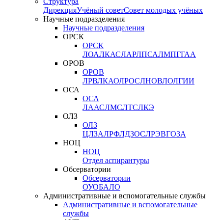
Структура
Дирекция
Учёный совет
Совет молодых учёных
Научные подразделения
Научные подразделения
ОРСК
ОРСК
ЛОА
ЛКАС
ЛАР
ЛПСА
ЛМПГ
ГАА
ОРОВ
ОРОВ
ЛРВ
ЛКАО
ЛРОС
ЛНОВ
ЛОЛ
ГИИ
ОСА
ОСА
ЛААС
ЛМС
ЛТС
ЛКЭ
ОЛЗ
ОЛЗ
ЦЛЗА
ЛРФ
ЛДЗОС
ЛРЭВ
ГОЗА
НОЦ
НОЦ
Отдел аспирантуры
Обсерватории
Обсерватории
ОУО
БАЛО
Административные и вспомогательные службы
Административные и вспомогательные
службы