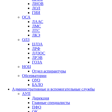
ЛНОВ
ЛОЛ
ГИИ
ОСА
ЛААС
ЛМС
ЛТС
ЛКЭ
ОЛЗ
ЦЛЗА
ЛРФ
ЛДЗОС
ЛРЭВ
ГОЗА
НОЦ
Отдел аспирантуры
Обсерватории
ОУО
БАЛО
Административные и вспомогательные службы
АУП
Дирекция
Главные специалисты
ПФО
ОК