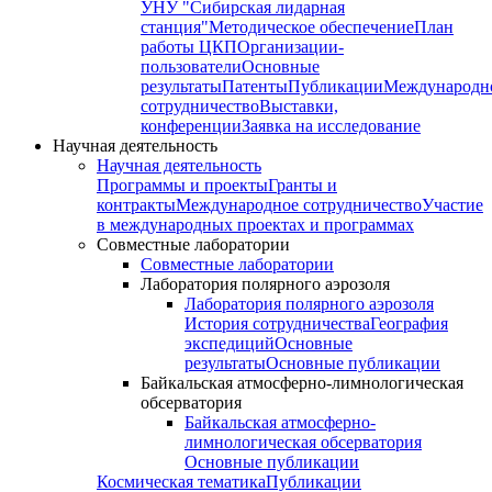
УНУ "Сибирская лидарная
станция"
Методическое обеспечение
План
работы ЦКП
Организации-
пользователи
Основные
результаты
Патенты
Публикации
Международн
сотрудничество
Выставки,
конференции
Заявка на исследование
Научная деятельность
Научная деятельность
Программы и проекты
Гранты и
контракты
Международное сотрудничество
Участие
в международных проектах и программах
Совместные лаборатории
Совместные лаборатории
Лаборатория полярного аэрозоля
Лаборатория полярного аэрозоля
История сотрудничества
География
экспедиций
Основные
результаты
Основные публикации
Байкальская атмосферно-лимнологическая
обсерватория
Байкальская атмосферно-
лимнологическая обсерватория
Основные публикации
Космическая тематика
Публикации