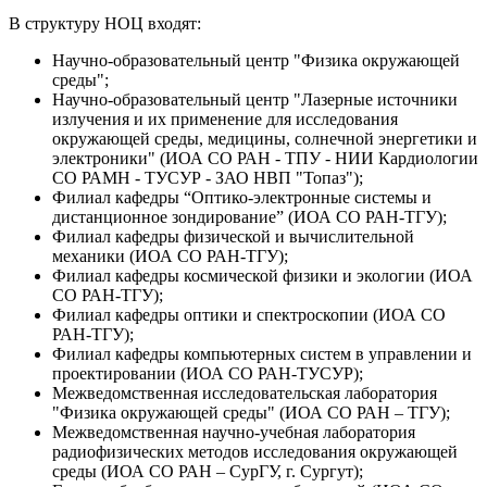
В структуру НОЦ входят:
Научно-образовательный центр "Физика окружающей
среды";
Научно-образовательный центр "Лазерные источники
излучения и их применение для исследования
окружающей среды, медицины, солнечной энергетики и
электроники" (ИОА СО РАН - ТПУ - НИИ Кардиологии
СО РАМН - ТУСУР - ЗАО НВП "Топаз");
Филиал кафедры “Оптико-электронные системы и
дистанционное зондирование” (ИОА СО РАН-ТГУ);
Филиал кафедры физической и вычислительной
механики (ИОА СО РАН-ТГУ);
Филиал кафедры космической физики и экологии (ИОА
СО РАН-ТГУ);
Филиал кафедры оптики и спектроскопии (ИОА СО
РАН-ТГУ);
Филиал кафедры компьютерных систем в управлении и
проектировании (ИОА СО РАН-ТУСУР);
Межведомственная исследовательская лаборатория
"Физика окружающей среды" (ИОА СО РАН – ТГУ);
Межведомственная научно-учебная лаборатория
радиофизических методов исследования окружающей
среды (ИОА СО РАН – СурГУ, г. Сургут);