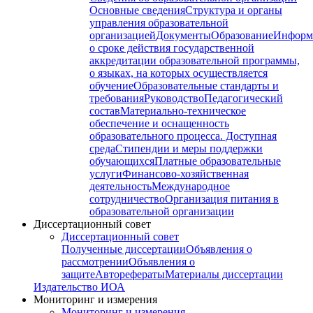
Основные сведения
Структура и органы
управления образовательной
организацией
Документы
Образование
Информ
о сроке действия государственной
аккредитации образовательной программы,
о языках, на которых осуществляется
обучение
Образовательные стандарты и
требования
Руководство
Педагогический
состав
Материально-техническое
обеспечение и оснащенность
образовательного процесса. Доступная
среда
Стипендии и меры поддержки
обучающихся
Платные образовательные
услуги
Финансово-хозяйственная
деятельность
Международное
сотрудничество
Организация питания в
образовательной организации
Диссертационный совет
Диссертационный совет
Полученные диссертации
Объявления о
рассмотрении
Объявления о
защите
Авторефераты
Материалы диссертации
Издательство ИОА
Мониторинг и измерения
Мониторинг и измерения