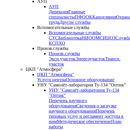
АУП
АУП
Дирекция
Главные
специалисты
ПФО
ОК
Канцелярия
Охран
труда
Другие службы
Вспомогательные службы
Вспомогательные службы
СУС
Библиотека
НИО
ОМС
ИЦ
ОЗ
Служб
КСП
ХО
Произв.службы
Произв.службы
Эксп.участок
Энергоучасток
Трансп.
участок
ЦКП "Атмосфера"
ЦКП "Атмосфера"
Услуги центра
Основное оборудование
УНУ "Самолёт-лаборатория Ту-134 "Оптик"
УНУ "Самолёт-лаборатория Ту-134
"Оптик"
Перечень научного
оборудования
Сведения о загрузке
научного оборудования
Перечень
типовых услуг и регламент доступа к
ним
Методическое обеспечение
План
работы