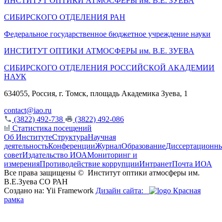
ИНСТИТУТ ОПТИКИ АТМОСФЕРЫ
им.
В.Е. ЗУЕВА
СИБИРСКОГО ОТДЕЛЕНИЯ РАН
Федеральное государственное бюджетное учреждение науки
ИНСТИТУТ ОПТИКИ АТМОСФЕРЫ
им.
В.Е. ЗУЕВА
СИБИРСКОГО ОТДЕЛЕНИЯ РОССИЙСКОЙ АКАДЕМИИ
НАУК
634055, Россия, г. Томск, площадь Академика Зуева, 1
contact@iao.ru
(3822) 492-738
(3822) 492-086
Статистика посещений
Об Институте
Структура
Научная
деятельность
Конференции
Журнал
Образование
Диссертационн
совет
Издательство ИОА
Мониторинг и
измерения
Противодействие коррупции
Интранет
Почта ИОА
Все права защищены ©
Институт оптики атмосферы им.
В.Е.Зуева СО РАН
Создано на: Yii Framework
Дизайн сайта:
Красная
рамка