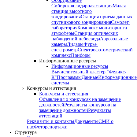
Оборудование
Сибирская лидарная станция
Малая
станция высотного
зондирования
Станция приема данных
спутникового зондирования
Самолет-
лаборатория
Комплекс мониторинга
атмосферы
Станция оптических
наблюдений небосвода
Аэрозольные
камеры
Лидары
Фурье-
спектрометр
Спектрофотометрический
комплекс
Приборы
Информационные ресурсы
Информационные ресурсы
Вычислительный кластер "Феликс-
К"
Программы
Данные
Информационные
системы
Конкурсы и аттестация
Конкурсы и аттестация
Объявления о конкурсах на замещение
должностей
Результаты конкурсов на
замещение должностей
Результаты
аттестаций
Реквизиты и контакты
Документы
СМИ о
нас
Фоторепортажи
Структура