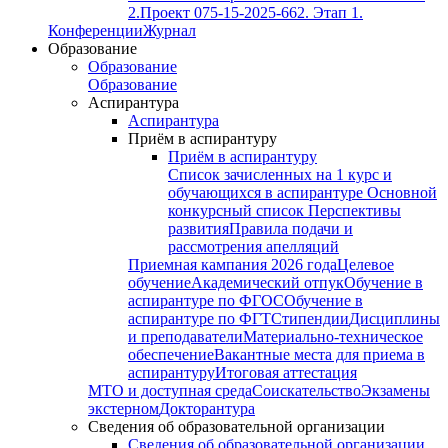
2.
Проект 075-15-2025-662. Этап 1.
Конференции
Журнал
Образование
Образование
Образование
Аспирантура
Аспирантура
Приём в аспирантуру
Приём в аспирантуру
Список зачисленных на 1 курс и
обучающихся в аспирантуре
Основной
конкурсный список
Перспективы
развития
Правила подачи и
рассмотрения апелляций
Приемная кампания 2026 года
Целевое
обучение
Академический отпук
Обучение в
аспирантуре по ФГОС
Обучение в
аспирантуре по ФГТ
Стипендии
Дисциплины
и преподаватели
Материально-техническое
обеспечение
Вакантные места для приема в
аспирантуру
Итоговая аттестация
МТО и доступная среда
Соискательство
Экзамены
экстерном
Докторантура
Сведения об образовательной организации
Сведения об образовательной организации