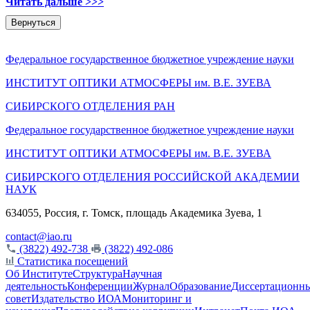
Читать дальше >>>
Вернуться
Федеральное государственное бюджетное учреждение науки
ИНСТИТУТ ОПТИКИ АТМОСФЕРЫ
им.
В.Е. ЗУЕВА
СИБИРСКОГО ОТДЕЛЕНИЯ РАН
Федеральное государственное бюджетное учреждение науки
ИНСТИТУТ ОПТИКИ АТМОСФЕРЫ
им.
В.Е. ЗУЕВА
СИБИРСКОГО ОТДЕЛЕНИЯ РОССИЙСКОЙ АКАДЕМИИ
НАУК
634055, Россия, г. Томск, площадь Академика Зуева, 1
contact@iao.ru
(3822) 492-738
(3822) 492-086
Статистика посещений
Об Институте
Структура
Научная
деятельность
Конференции
Журнал
Образование
Диссертационн
совет
Издательство ИОА
Мониторинг и