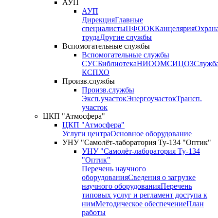
АУП
АУП
Дирекция
Главные
специалисты
ПФО
ОК
Канцелярия
Охран
труда
Другие службы
Вспомогательные службы
Вспомогательные службы
СУС
Библиотека
НИО
ОМС
ИЦ
ОЗ
Служб
КСП
ХО
Произв.службы
Произв.службы
Эксп.участок
Энергоучасток
Трансп.
участок
ЦКП "Атмосфера"
ЦКП "Атмосфера"
Услуги центра
Основное оборудование
УНУ "Самолёт-лаборатория Ту-134 "Оптик"
УНУ "Самолёт-лаборатория Ту-134
"Оптик"
Перечень научного
оборудования
Сведения о загрузке
научного оборудования
Перечень
типовых услуг и регламент доступа к
ним
Методическое обеспечение
План
работы