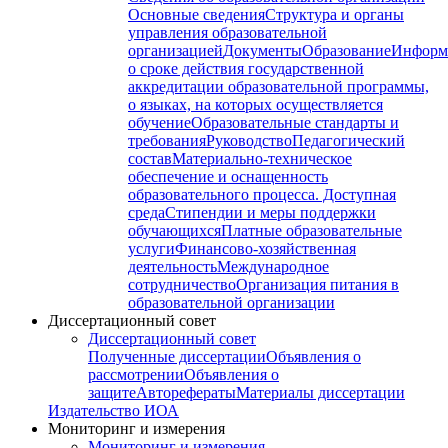
Основные сведения
Структура и органы
управления образовательной
организацией
Документы
Образование
Информ
о сроке действия государственной
аккредитации образовательной программы,
о языках, на которых осуществляется
обучение
Образовательные стандарты и
требования
Руководство
Педагогический
состав
Материально-техническое
обеспечение и оснащенность
образовательного процесса. Доступная
среда
Стипендии и меры поддержки
обучающихся
Платные образовательные
услуги
Финансово-хозяйственная
деятельность
Международное
сотрудничество
Организация питания в
образовательной организации
Диссертационный совет
Диссертационный совет
Полученные диссертации
Объявления о
рассмотрении
Объявления о
защите
Авторефераты
Материалы диссертации
Издательство ИОА
Мониторинг и измерения
Мониторинг и измерения