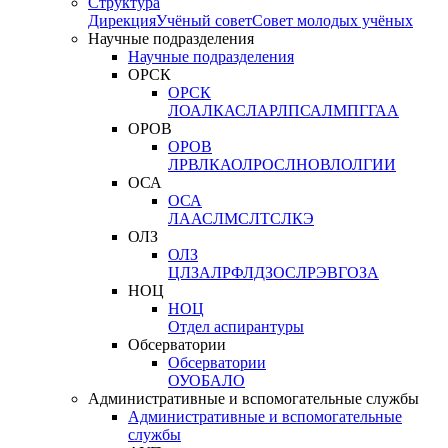
Структура
Дирекция
Учёный совет
Совет молодых учёных
Научные подразделения
Научные подразделения
ОРСК
ОРСК
ЛОА
ЛКАС
ЛАР
ЛПСА
ЛМПГ
ГАА
ОРОВ
ОРОВ
ЛРВ
ЛКАО
ЛРОС
ЛНОВ
ЛОЛ
ГИИ
ОСА
ОСА
ЛААС
ЛМС
ЛТС
ЛКЭ
ОЛЗ
ОЛЗ
ЦЛЗА
ЛРФ
ЛДЗОС
ЛРЭВ
ГОЗА
НОЦ
НОЦ
Отдел аспирантуры
Обсерватории
Обсерватории
ОУО
БАЛО
Административные и вспомогательные службы
Административные и вспомогательные
службы