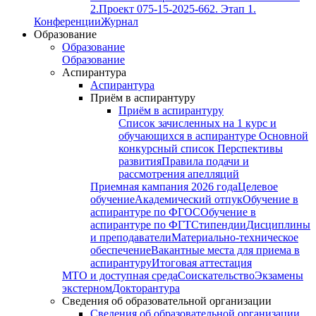
2.
Проект 075-15-2025-662. Этап 1.
Конференции
Журнал
Образование
Образование
Образование
Аспирантура
Аспирантура
Приём в аспирантуру
Приём в аспирантуру
Список зачисленных на 1 курс и
обучающихся в аспирантуре
Основной
конкурсный список
Перспективы
развития
Правила подачи и
рассмотрения апелляций
Приемная кампания 2026 года
Целевое
обучение
Академический отпук
Обучение в
аспирантуре по ФГОС
Обучение в
аспирантуре по ФГТ
Стипендии
Дисциплины
и преподаватели
Материально-техническое
обеспечение
Вакантные места для приема в
аспирантуру
Итоговая аттестация
МТО и доступная среда
Соискательство
Экзамены
экстерном
Докторантура
Сведения об образовательной организации
Сведения об образовательной организации