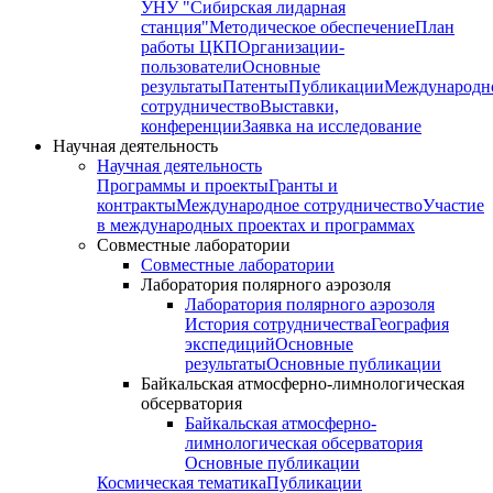
УНУ "Сибирская лидарная
станция"
Методическое обеспечение
План
работы ЦКП
Организации-
пользователи
Основные
результаты
Патенты
Публикации
Международн
сотрудничество
Выставки,
конференции
Заявка на исследование
Научная деятельность
Научная деятельность
Программы и проекты
Гранты и
контракты
Международное сотрудничество
Участие
в международных проектах и программах
Совместные лаборатории
Совместные лаборатории
Лаборатория полярного аэрозоля
Лаборатория полярного аэрозоля
История сотрудничества
География
экспедиций
Основные
результаты
Основные публикации
Байкальская атмосферно-лимнологическая
обсерватория
Байкальская атмосферно-
лимнологическая обсерватория
Основные публикации
Космическая тематика
Публикации