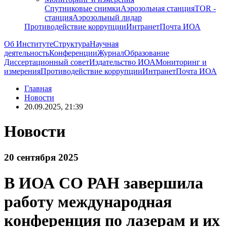
Спутниковые снимки
Аэрозольная станция
TOR -
станция
Аэрозольный лидар
Противодействие коррупции
Интранет
Почта ИОА
Об Институте
Структура
Научная
деятельность
Конференции
Журнал
Образование
Диссертационный совет
Издательство ИОА
Мониторинг и
измерения
Противодействие коррупции
Интранет
Почта ИОА
Главная
Новости
20.09.2025, 21:39
Новости
20 сентября 2025
В ИОА СО РАН завершила
работу международная
конференция по лазерам и их