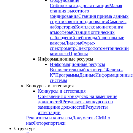
Оборудование
Сибирская лидарная станция
Малая
станция высотного
зондирования
Станция приема данных
спутникового зондирования
Самолет-
лаборатория
Комплекс мониторинга
атмосферы
Станция оптических
наблюдений небосвода
Аэрозольные
камеры
Лидары
Фурье-
спектрометр
Спектрофотометрический
комплекс
Приборы
Информационные ресурсы
Информационные ресурсы
Вычислительный кластер "Феликс-
К"
Программы
Данные
Информационные
системы
Конкурсы и аттестация
Конкурсы и аттестация
Объявления о конкурсах на замещение
должностей
Результаты конкурсов на
замещение должностей
Результаты
аттестаций
Реквизиты и контакты
Документы
СМИ о
нас
Фоторепортажи
Структура