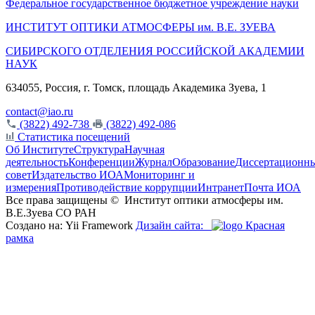
Федеральное государственное бюджетное учреждение науки
ИНСТИТУТ ОПТИКИ АТМОСФЕРЫ
им.
В.Е. ЗУЕВА
СИБИРСКОГО ОТДЕЛЕНИЯ РОССИЙСКОЙ АКАДЕМИИ
НАУК
634055, Россия, г. Томск, площадь Академика Зуева, 1
contact@iao.ru
(3822) 492-738
(3822) 492-086
Статистика посещений
Об Институте
Структура
Научная
деятельность
Конференции
Журнал
Образование
Диссертационн
совет
Издательство ИОА
Мониторинг и
измерения
Противодействие коррупции
Интранет
Почта ИОА
Все права защищены ©
Институт оптики атмосферы им.
В.Е.Зуева СО РАН
Создано на: Yii Framework
Дизайн сайта:
Красная
рамка