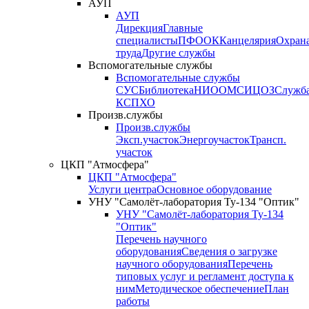
АУП
АУП
Дирекция
Главные
специалисты
ПФО
ОК
Канцелярия
Охран
труда
Другие службы
Вспомогательные службы
Вспомогательные службы
СУС
Библиотека
НИО
ОМС
ИЦ
ОЗ
Служб
КСП
ХО
Произв.службы
Произв.службы
Эксп.участок
Энергоучасток
Трансп.
участок
ЦКП "Атмосфера"
ЦКП "Атмосфера"
Услуги центра
Основное оборудование
УНУ "Самолёт-лаборатория Ту-134 "Оптик"
УНУ "Самолёт-лаборатория Ту-134
"Оптик"
Перечень научного
оборудования
Сведения о загрузке
научного оборудования
Перечень
типовых услуг и регламент доступа к
ним
Методическое обеспечение
План
работы