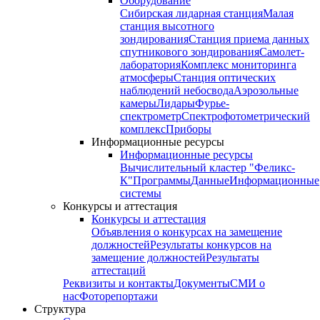
Оборудование
Сибирская лидарная станция
Малая
станция высотного
зондирования
Станция приема данных
спутникового зондирования
Самолет-
лаборатория
Комплекс мониторинга
атмосферы
Станция оптических
наблюдений небосвода
Аэрозольные
камеры
Лидары
Фурье-
спектрометр
Спектрофотометрический
комплекс
Приборы
Информационные ресурсы
Информационные ресурсы
Вычислительный кластер "Феликс-
К"
Программы
Данные
Информационные
системы
Конкурсы и аттестация
Конкурсы и аттестация
Объявления о конкурсах на замещение
должностей
Результаты конкурсов на
замещение должностей
Результаты
аттестаций
Реквизиты и контакты
Документы
СМИ о
нас
Фоторепортажи
Структура