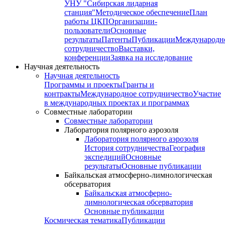
УНУ "Сибирская лидарная
станция"
Методическое обеспечение
План
работы ЦКП
Организации-
пользователи
Основные
результаты
Патенты
Публикации
Международн
сотрудничество
Выставки,
конференции
Заявка на исследование
Научная деятельность
Научная деятельность
Программы и проекты
Гранты и
контракты
Международное сотрудничество
Участие
в международных проектах и программах
Совместные лаборатории
Совместные лаборатории
Лаборатория полярного аэрозоля
Лаборатория полярного аэрозоля
История сотрудничества
География
экспедиций
Основные
результаты
Основные публикации
Байкальская атмосферно-лимнологическая
обсерватория
Байкальская атмосферно-
лимнологическая обсерватория
Основные публикации
Космическая тематика
Публикации