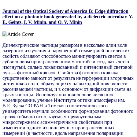
Journal of the Optical Society of America B: Edge diffraction
effect on a photonic hook generated by a dielectric microbar. Y.
E. Geints, I. V. Minin, and O. V. Minin
Диэлектрические частицы размером в несколько длин волн
лазерного излучения и нарушенной симметрией оптических
свойств обладают способностью манипулировать светом в
субволновом пространственном масштабе и создавать четко
изогнутый, сильно локализованный и интенсивный световой
луч — фотонный крючок. Свойства фотонного крючка
существенно зависят от результата интерференции вторичных
источников волн, образующихся на выходной поверхности
рассеивающей частицы, и в основном от дифракции света на
краях частицы. Используя полноволновое численное
моделирование, ученые Института оптики атмосферы им.
В.Е. Зуева СО РАН и Томского политехнического
университета изучили особенности формирования фотонного
крючка обычно используемым прямоугольным
микростержнем с асимметричными свойствами при
изменении одного из поперечных пространственных
измерений (в частности, вдоль направления поляризации