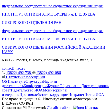
Федеральное государственное бюджетное учреждение науки
ИНСТИТУТ ОПТИКИ АТМОСФЕРЫ
им.
В.Е. ЗУЕВА
СИБИРСКОГО ОТДЕЛЕНИЯ РАН
Федеральное государственное бюджетное учреждение науки
ИНСТИТУТ ОПТИКИ АТМОСФЕРЫ
им.
В.Е. ЗУЕВА
СИБИРСКОГО ОТДЕЛЕНИЯ РОССИЙСКОЙ АКАДЕМИИ
НАУК
634055, Россия, г. Томск, площадь Академика Зуева, 1
contact@iao.ru
(3822) 492-738
(3822) 492-086
Статистика посещений
Об Институте
Структура
Научная
деятельность
Конференции
Журнал
Образование
Диссертационн
совет
Издательство ИОА
Мониторинг и
измерения
Противодействие коррупции
Интранет
Почта ИОА
Все права защищены ©
Институт оптики атмосферы им.
В.Е.Зуева СО РАН
Создано на: Yii Framework
Дизайн сайта:
Красная