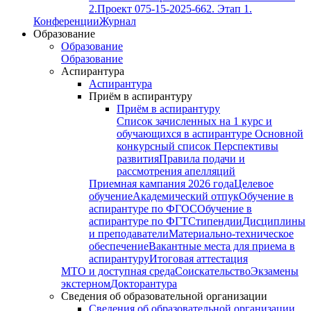
2.
Проект 075-15-2025-662. Этап 1.
Конференции
Журнал
Образование
Образование
Образование
Аспирантура
Аспирантура
Приём в аспирантуру
Приём в аспирантуру
Список зачисленных на 1 курс и
обучающихся в аспирантуре
Основной
конкурсный список
Перспективы
развития
Правила подачи и
рассмотрения апелляций
Приемная кампания 2026 года
Целевое
обучение
Академический отпук
Обучение в
аспирантуре по ФГОС
Обучение в
аспирантуре по ФГТ
Стипендии
Дисциплины
и преподаватели
Материально-техническое
обеспечение
Вакантные места для приема в
аспирантуру
Итоговая аттестация
МТО и доступная среда
Соискательство
Экзамены
экстерном
Докторантура
Сведения об образовательной организации
Сведения об образовательной организации