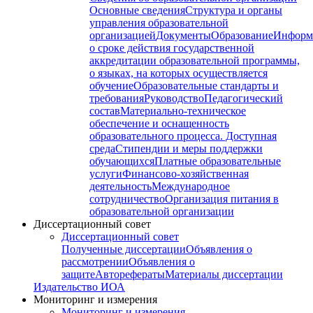
Основные сведения
Структура и органы
управления образовательной
организацией
Документы
Образование
Информ
о сроке действия государственной
аккредитации образовательной программы,
о языках, на которых осуществляется
обучение
Образовательные стандарты и
требования
Руководство
Педагогический
состав
Материально-техническое
обеспечение и оснащенность
образовательного процесса. Доступная
среда
Стипендии и меры поддержки
обучающихся
Платные образовательные
услуги
Финансово-хозяйственная
деятельность
Международное
сотрудничество
Организация питания в
образовательной организации
Диссертационный совет
Диссертационный совет
Полученные диссертации
Объявления о
рассмотрении
Объявления о
защите
Авторефераты
Материалы диссертации
Издательство ИОА
Мониторинг и измерения
Мониторинг и измерения