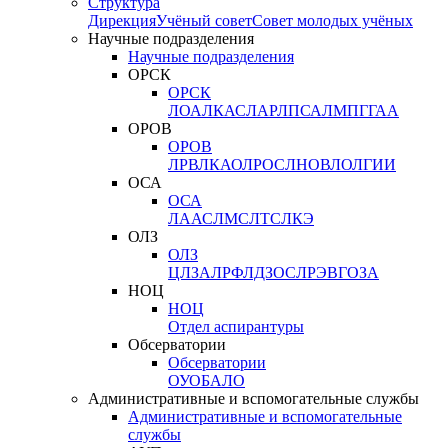
Структура
Дирекция
Учёный совет
Совет молодых учёных
Научные подразделения
Научные подразделения
ОРСК
ОРСК
ЛОА
ЛКАС
ЛАР
ЛПСА
ЛМПГ
ГАА
ОРОВ
ОРОВ
ЛРВ
ЛКАО
ЛРОС
ЛНОВ
ЛОЛ
ГИИ
ОСА
ОСА
ЛААС
ЛМС
ЛТС
ЛКЭ
ОЛЗ
ОЛЗ
ЦЛЗА
ЛРФ
ЛДЗОС
ЛРЭВ
ГОЗА
НОЦ
НОЦ
Отдел аспирантуры
Обсерватории
Обсерватории
ОУО
БАЛО
Административные и вспомогательные службы
Административные и вспомогательные
службы