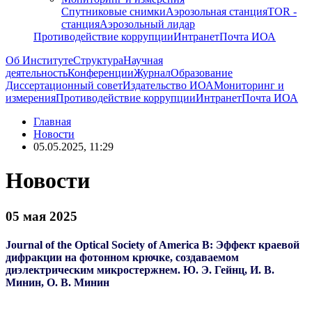
Спутниковые снимки
Аэрозольная станция
TOR -
станция
Аэрозольный лидар
Противодействие коррупции
Интранет
Почта ИОА
Об Институте
Структура
Научная
деятельность
Конференции
Журнал
Образование
Диссертационный совет
Издательство ИОА
Мониторинг и
измерения
Противодействие коррупции
Интранет
Почта ИОА
Главная
Новости
05.05.2025, 11:29
Новости
05 мая 2025
Journal of the Optical Society of America B: Эффект краевой
дифракции на фотонном крючке, создаваемом
диэлектрическим микростержнем. Ю. Э. Гейнц, И. В.
Минин, О. В. Минин