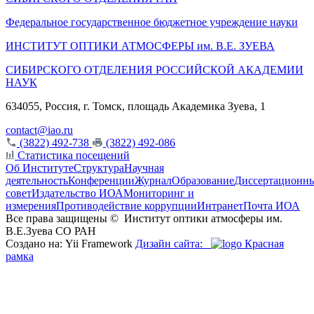
Федеральное государственное бюджетное учреждение науки
ИНСТИТУТ ОПТИКИ АТМОСФЕРЫ
им.
В.Е. ЗУЕВА
СИБИРСКОГО ОТДЕЛЕНИЯ РОССИЙСКОЙ АКАДЕМИИ
НАУК
634055, Россия, г. Томск, площадь Академика Зуева, 1
contact@iao.ru
(3822) 492-738
(3822) 492-086
Статистика посещений
Об Институте
Структура
Научная
деятельность
Конференции
Журнал
Образование
Диссертационн
совет
Издательство ИОА
Мониторинг и
измерения
Противодействие коррупции
Интранет
Почта ИОА
Все права защищены ©
Институт оптики атмосферы им.
В.Е.Зуева СО РАН
Создано на: Yii Framework
Дизайн сайта:
Красная
рамка