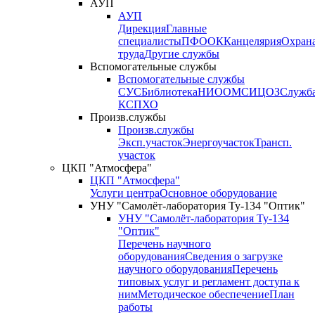
АУП
АУП
Дирекция
Главные
специалисты
ПФО
ОК
Канцелярия
Охран
труда
Другие службы
Вспомогательные службы
Вспомогательные службы
СУС
Библиотека
НИО
ОМС
ИЦ
ОЗ
Служб
КСП
ХО
Произв.службы
Произв.службы
Эксп.участок
Энергоучасток
Трансп.
участок
ЦКП "Атмосфера"
ЦКП "Атмосфера"
Услуги центра
Основное оборудование
УНУ "Самолёт-лаборатория Ту-134 "Оптик"
УНУ "Самолёт-лаборатория Ту-134
"Оптик"
Перечень научного
оборудования
Сведения о загрузке
научного оборудования
Перечень
типовых услуг и регламент доступа к
ним
Методическое обеспечение
План
работы