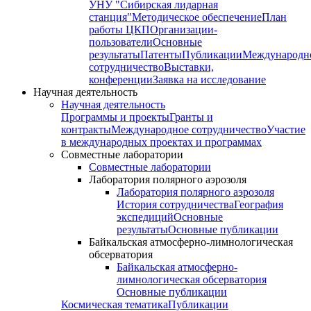
УНУ "Сибирская лидарная
станция"
Методическое обеспечение
План
работы ЦКП
Организации-
пользователи
Основные
результаты
Патенты
Публикации
Международн
сотрудничество
Выставки,
конференции
Заявка на исследование
Научная деятельность
Научная деятельность
Программы и проекты
Гранты и
контракты
Международное сотрудничество
Участие
в международных проектах и программах
Совместные лаборатории
Совместные лаборатории
Лаборатория полярного аэрозоля
Лаборатория полярного аэрозоля
История сотрудничества
География
экспедиций
Основные
результаты
Основные публикации
Байкальская атмосферно-лимнологическая
обсерватория
Байкальская атмосферно-
лимнологическая обсерватория
Основные публикации
Космическая тематика
Публикации