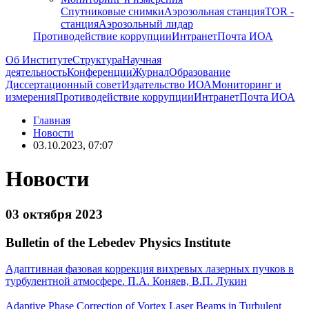
Спутниковые снимки
Аэрозольная станция
TOR -
станция
Аэрозольный лидар
Противодействие коррупции
Интранет
Почта ИОА
Об Институте
Структура
Научная
деятельность
Конференции
Журнал
Образование
Диссертационный совет
Издательство ИОА
Мониторинг и
измерения
Противодействие коррупции
Интранет
Почта ИОА
Главная
Новости
03.10.2023, 07:07
Новости
03 октября 2023
Bulletin of the Lebedev Physics Institute
Адаптивная фазовая коррекция вихревых лазерных пучков в
турбулентной атмосфере. П.А. Коняев, В.П. Лукин
Adaptive Phase Correction of Vortex Laser Beams in Turbulent