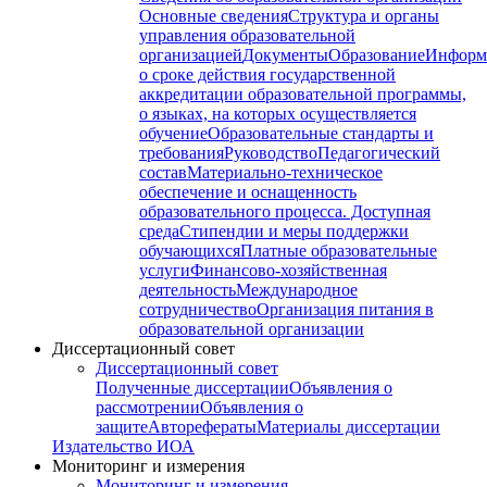
Основные сведения
Структура и органы
управления образовательной
организацией
Документы
Образование
Информ
о сроке действия государственной
аккредитации образовательной программы,
о языках, на которых осуществляется
обучение
Образовательные стандарты и
требования
Руководство
Педагогический
состав
Материально-техническое
обеспечение и оснащенность
образовательного процесса. Доступная
среда
Стипендии и меры поддержки
обучающихся
Платные образовательные
услуги
Финансово-хозяйственная
деятельность
Международное
сотрудничество
Организация питания в
образовательной организации
Диссертационный совет
Диссертационный совет
Полученные диссертации
Объявления о
рассмотрении
Объявления о
защите
Авторефераты
Материалы диссертации
Издательство ИОА
Мониторинг и измерения
Мониторинг и измерения