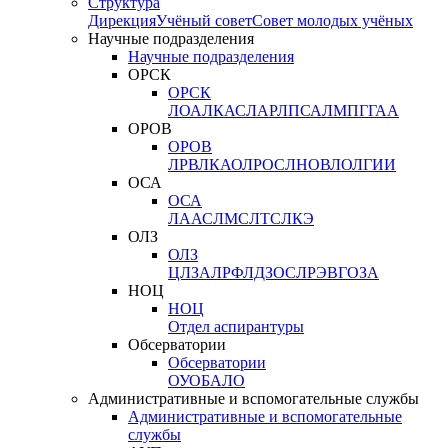
Структура
Дирекция
Учёный совет
Совет молодых учёных
Научные подразделения
Научные подразделения
ОРСК
ОРСК
ЛОА
ЛКАС
ЛАР
ЛПСА
ЛМПГ
ГАА
ОРОВ
ОРОВ
ЛРВ
ЛКАО
ЛРОС
ЛНОВ
ЛОЛ
ГИИ
ОСА
ОСА
ЛААС
ЛМС
ЛТС
ЛКЭ
ОЛЗ
ОЛЗ
ЦЛЗА
ЛРФ
ЛДЗОС
ЛРЭВ
ГОЗА
НОЦ
НОЦ
Отдел аспирантуры
Обсерватории
Обсерватории
ОУО
БАЛО
Административные и вспомогательные службы
Административные и вспомогательные
службы