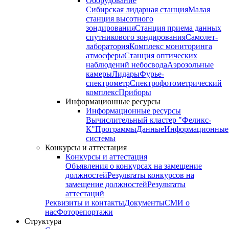
Оборудование
Сибирская лидарная станция
Малая
станция высотного
зондирования
Станция приема данных
спутникового зондирования
Самолет-
лаборатория
Комплекс мониторинга
атмосферы
Станция оптических
наблюдений небосвода
Аэрозольные
камеры
Лидары
Фурье-
спектрометр
Спектрофотометрический
комплекс
Приборы
Информационные ресурсы
Информационные ресурсы
Вычислительный кластер "Феликс-
К"
Программы
Данные
Информационные
системы
Конкурсы и аттестация
Конкурсы и аттестация
Объявления о конкурсах на замещение
должностей
Результаты конкурсов на
замещение должностей
Результаты
аттестаций
Реквизиты и контакты
Документы
СМИ о
нас
Фоторепортажи
Структура