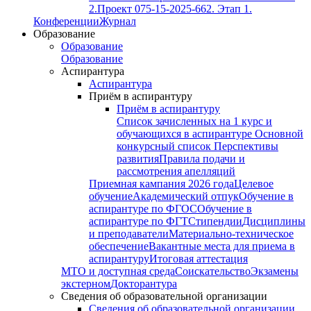
2.
Проект 075-15-2025-662. Этап 1.
Конференции
Журнал
Образование
Образование
Образование
Аспирантура
Аспирантура
Приём в аспирантуру
Приём в аспирантуру
Список зачисленных на 1 курс и
обучающихся в аспирантуре
Основной
конкурсный список
Перспективы
развития
Правила подачи и
рассмотрения апелляций
Приемная кампания 2026 года
Целевое
обучение
Академический отпук
Обучение в
аспирантуре по ФГОС
Обучение в
аспирантуре по ФГТ
Стипендии
Дисциплины
и преподаватели
Материально-техническое
обеспечение
Вакантные места для приема в
аспирантуру
Итоговая аттестация
МТО и доступная среда
Соискательство
Экзамены
экстерном
Докторантура
Сведения об образовательной организации
Сведения об образовательной организации