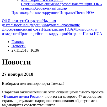
Спутниковые снимки
Аэрозольная станция
TOR -
станция
Аэрозольный лидар
Противодействие коррупции
Интранет
Почта ИОА
Об Институте
Структура
Научная
деятельность
Конференции
Журнал
Образование
Диссертационный совет
Издательство ИОА
Мониторинг и
измерения
Противодействие коррупции
Интранет
Почта ИОА
Главная
Новости
27.11.2018, 16:36
Новости
27 ноября 2018
Выбираем имя для аэропорта Томска!
Стартовал заключительный этап общенационального проекта
«
Великие имена России
», по итогам которого 47 аэропортов
страны в результате народного голосования обретут имена
выдающихся соотечественников.