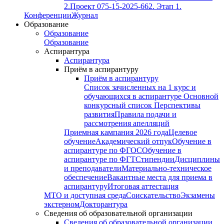
2.
Проект 075-15-2025-662. Этап 1.
Конференции
Журнал
Образование
Образование
Образование
Аспирантура
Аспирантура
Приём в аспирантуру
Приём в аспирантуру
Список зачисленных на 1 курс и
обучающихся в аспирантуре
Основной
конкурсный список
Перспективы
развития
Правила подачи и
рассмотрения апелляций
Приемная кампания 2026 года
Целевое
обучение
Академический отпук
Обучение в
аспирантуре по ФГОС
Обучение в
аспирантуре по ФГТ
Стипендии
Дисциплины
и преподаватели
Материально-техническое
обеспечение
Вакантные места для приема в
аспирантуру
Итоговая аттестация
МТО и доступная среда
Соискательство
Экзамены
экстерном
Докторантура
Сведения об образовательной организации
Сведения об образовательной организации