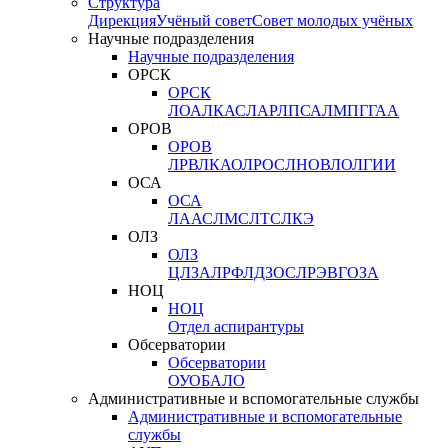
Структура
Дирекция
Учёный совет
Совет молодых учёных
Научные подразделения
Научные подразделения
ОРСК
ОРСК
ЛОА
ЛКАС
ЛАР
ЛПСА
ЛМПГ
ГАА
ОРОВ
ОРОВ
ЛРВ
ЛКАО
ЛРОС
ЛНОВ
ЛОЛ
ГИИ
ОСА
ОСА
ЛААС
ЛМС
ЛТС
ЛКЭ
ОЛЗ
ОЛЗ
ЦЛЗА
ЛРФ
ЛДЗОС
ЛРЭВ
ГОЗА
НОЦ
НОЦ
Отдел аспирантуры
Обсерватории
Обсерватории
ОУО
БАЛО
Административные и вспомогательные службы
Административные и вспомогательные
службы