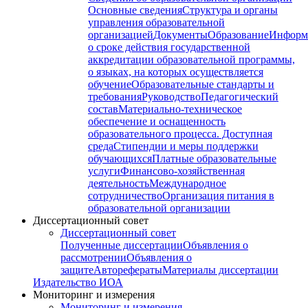
Основные сведения
Структура и органы
управления образовательной
организацией
Документы
Образование
Информ
о сроке действия государственной
аккредитации образовательной программы,
о языках, на которых осуществляется
обучение
Образовательные стандарты и
требования
Руководство
Педагогический
состав
Материально-техническое
обеспечение и оснащенность
образовательного процесса. Доступная
среда
Стипендии и меры поддержки
обучающихся
Платные образовательные
услуги
Финансово-хозяйственная
деятельность
Международное
сотрудничество
Организация питания в
образовательной организации
Диссертационный совет
Диссертационный совет
Полученные диссертации
Объявления о
рассмотрении
Объявления о
защите
Авторефераты
Материалы диссертации
Издательство ИОА
Мониторинг и измерения
Мониторинг и измерения