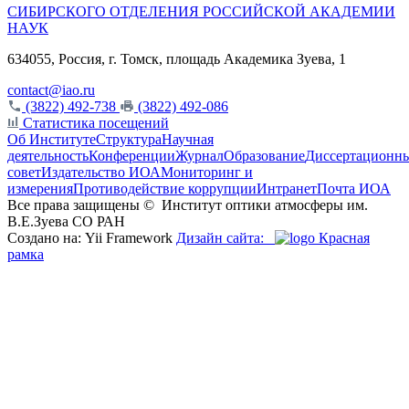
СИБИРСКОГО ОТДЕЛЕНИЯ РОССИЙСКОЙ АКАДЕМИИ
НАУК
634055, Россия, г. Томск, площадь Академика Зуева, 1
contact@iao.ru
(3822) 492-738
(3822) 492-086
Статистика посещений
Об Институте
Структура
Научная
деятельность
Конференции
Журнал
Образование
Диссертационн
совет
Издательство ИОА
Мониторинг и
измерения
Противодействие коррупции
Интранет
Почта ИОА
Все права защищены ©
Институт оптики атмосферы им.
В.Е.Зуева СО РАН
Создано на: Yii Framework
Дизайн сайта:
Красная
рамка