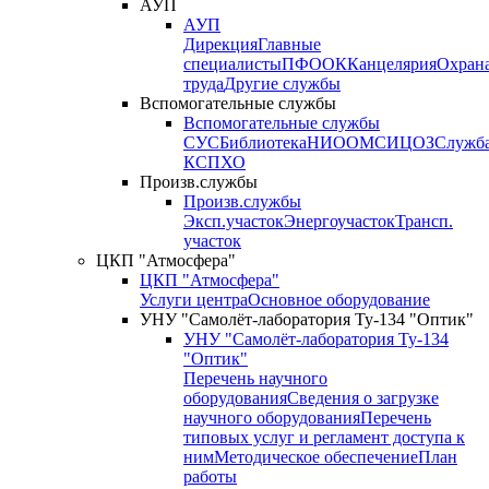
АУП
АУП
Дирекция
Главные
специалисты
ПФО
ОК
Канцелярия
Охран
труда
Другие службы
Вспомогательные службы
Вспомогательные службы
СУС
Библиотека
НИО
ОМС
ИЦ
ОЗ
Служб
КСП
ХО
Произв.службы
Произв.службы
Эксп.участок
Энергоучасток
Трансп.
участок
ЦКП "Атмосфера"
ЦКП "Атмосфера"
Услуги центра
Основное оборудование
УНУ "Самолёт-лаборатория Ту-134 "Оптик"
УНУ "Самолёт-лаборатория Ту-134
"Оптик"
Перечень научного
оборудования
Сведения о загрузке
научного оборудования
Перечень
типовых услуг и регламент доступа к
ним
Методическое обеспечение
План
работы