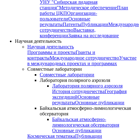
УНУ "Сибирская лидарная
станция"
Методическое обеспечение
План
работы ЦКП
Организации-
пользователи
Основные
результаты
Патенты
Публикации
Международн
сотрудничество
Выставки,
конференции
Заявка на исследование
Научная деятельность
Научная деятельность
Программы и проекты
Гранты и
контракты
Международное сотрудничество
Участие
в международных проектах и программах
Совместные лаборатории
Совместные лаборатории
Лаборатория полярного аэрозоля
Лаборатория полярного аэрозоля
История сотрудничества
География
экспедиций
Основные
результаты
Основные публикации
Байкальская атмосферно-лимнологическая
обсерватория
Байкальская атмосферно-
лимнологическая обсерватория
Основные публикации
Космическая тематика
Публикации