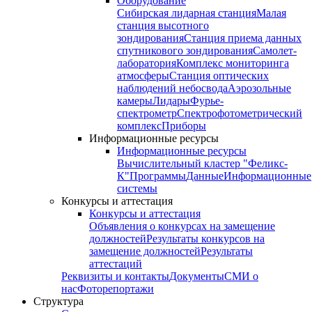
Оборудование
Сибирская лидарная станция
Малая
станция высотного
зондирования
Станция приема данных
спутникового зондирования
Самолет-
лаборатория
Комплекс мониторинга
атмосферы
Станция оптических
наблюдений небосвода
Аэрозольные
камеры
Лидары
Фурье-
спектрометр
Спектрофотометрический
комплекс
Приборы
Информационные ресурсы
Информационные ресурсы
Вычислительный кластер "Феликс-
К"
Программы
Данные
Информационные
системы
Конкурсы и аттестация
Конкурсы и аттестация
Объявления о конкурсах на замещение
должностей
Результаты конкурсов на
замещение должностей
Результаты
аттестаций
Реквизиты и контакты
Документы
СМИ о
нас
Фоторепортажи
Структура