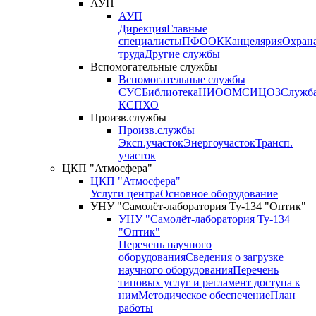
АУП
АУП
Дирекция
Главные
специалисты
ПФО
ОК
Канцелярия
Охран
труда
Другие службы
Вспомогательные службы
Вспомогательные службы
СУС
Библиотека
НИО
ОМС
ИЦ
ОЗ
Служб
КСП
ХО
Произв.службы
Произв.службы
Эксп.участок
Энергоучасток
Трансп.
участок
ЦКП "Атмосфера"
ЦКП "Атмосфера"
Услуги центра
Основное оборудование
УНУ "Самолёт-лаборатория Ту-134 "Оптик"
УНУ "Самолёт-лаборатория Ту-134
"Оптик"
Перечень научного
оборудования
Сведения о загрузке
научного оборудования
Перечень
типовых услуг и регламент доступа к
ним
Методическое обеспечение
План
работы