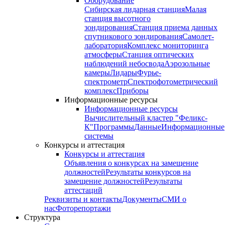
Оборудование
Сибирская лидарная станция
Малая
станция высотного
зондирования
Станция приема данных
спутникового зондирования
Самолет-
лаборатория
Комплекс мониторинга
атмосферы
Станция оптических
наблюдений небосвода
Аэрозольные
камеры
Лидары
Фурье-
спектрометр
Спектрофотометрический
комплекс
Приборы
Информационные ресурсы
Информационные ресурсы
Вычислительный кластер "Феликс-
К"
Программы
Данные
Информационные
системы
Конкурсы и аттестация
Конкурсы и аттестация
Объявления о конкурсах на замещение
должностей
Результаты конкурсов на
замещение должностей
Результаты
аттестаций
Реквизиты и контакты
Документы
СМИ о
нас
Фоторепортажи
Структура