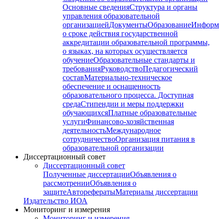
Основные сведения
Структура и органы
управления образовательной
организацией
Документы
Образование
Информ
о сроке действия государственной
аккредитации образовательной программы,
о языках, на которых осуществляется
обучение
Образовательные стандарты и
требования
Руководство
Педагогический
состав
Материально-техническое
обеспечение и оснащенность
образовательного процесса. Доступная
среда
Стипендии и меры поддержки
обучающихся
Платные образовательные
услуги
Финансово-хозяйственная
деятельность
Международное
сотрудничество
Организация питания в
образовательной организации
Диссертационный совет
Диссертационный совет
Полученные диссертации
Объявления о
рассмотрении
Объявления о
защите
Авторефераты
Материалы диссертации
Издательство ИОА
Мониторинг и измерения
Мониторинг и измерения