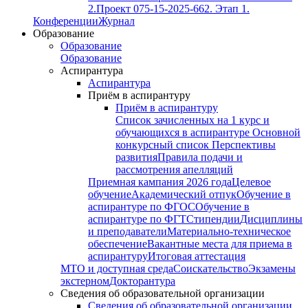
2.
Проект 075-15-2025-662. Этап 1.
Конференции
Журнал
Образование
Образование
Образование
Аспирантура
Аспирантура
Приём в аспирантуру
Приём в аспирантуру
Список зачисленных на 1 курс и
обучающихся в аспирантуре
Основной
конкурсный список
Перспективы
развития
Правила подачи и
рассмотрения апелляций
Приемная кампания 2026 года
Целевое
обучение
Академический отпук
Обучение в
аспирантуре по ФГОС
Обучение в
аспирантуре по ФГТ
Стипендии
Дисциплины
и преподаватели
Материально-техническое
обеспечение
Вакантные места для приема в
аспирантуру
Итоговая аттестация
МТО и доступная среда
Соискательство
Экзамены
экстерном
Докторантура
Сведения об образовательной организации
Сведения об образовательной организации