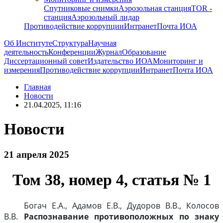
Спутниковые снимки
Аэрозольная станция
TOR -
станция
Аэрозольный лидар
Противодействие коррупции
Интранет
Почта ИОА
Об Институте
Структура
Научная
деятельность
Конференции
Журнал
Образование
Диссертационный совет
Издательство ИОА
Мониторинг и
измерения
Противодействие коррупции
Интранет
Почта ИОА
Главная
Новости
21.04.2025, 11:16
Новости
21 апреля 2025
Том 38, номер 4, статья № 1
Богач Е.А., Адамов Е.В., Дудоров В.В., Колосов
В.В.
Распознавание противоположных по знаку