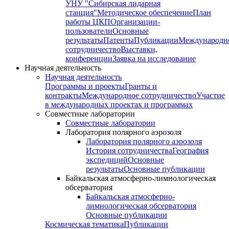
УНУ "Сибирская лидарная
станция"
Методическое обеспечение
План
работы ЦКП
Организации-
пользователи
Основные
результаты
Патенты
Публикации
Международн
сотрудничество
Выставки,
конференции
Заявка на исследование
Научная деятельность
Научная деятельность
Программы и проекты
Гранты и
контракты
Международное сотрудничество
Участие
в международных проектах и программах
Совместные лаборатории
Совместные лаборатории
Лаборатория полярного аэрозоля
Лаборатория полярного аэрозоля
История сотрудничества
География
экспедиций
Основные
результаты
Основные публикации
Байкальская атмосферно-лимнологическая
обсерватория
Байкальская атмосферно-
лимнологическая обсерватория
Основные публикации
Космическая тематика
Публикации