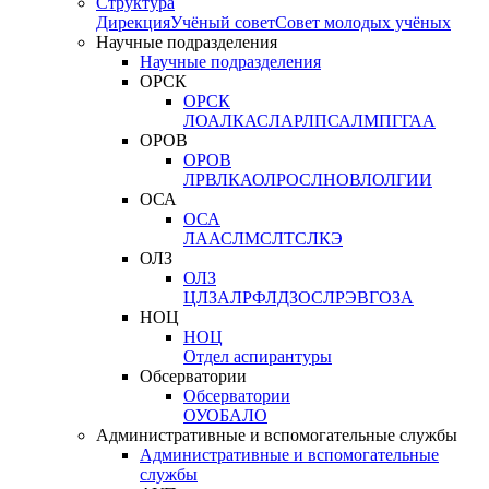
Структура
Дирекция
Учёный совет
Совет молодых учёных
Научные подразделения
Научные подразделения
ОРСК
ОРСК
ЛОА
ЛКАС
ЛАР
ЛПСА
ЛМПГ
ГАА
ОРОВ
ОРОВ
ЛРВ
ЛКАО
ЛРОС
ЛНОВ
ЛОЛ
ГИИ
ОСА
ОСА
ЛААС
ЛМС
ЛТС
ЛКЭ
ОЛЗ
ОЛЗ
ЦЛЗА
ЛРФ
ЛДЗОС
ЛРЭВ
ГОЗА
НОЦ
НОЦ
Отдел аспирантуры
Обсерватории
Обсерватории
ОУО
БАЛО
Административные и вспомогательные службы
Административные и вспомогательные
службы