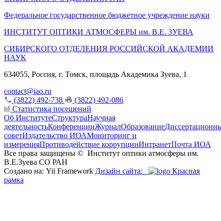
Федеральное государственное бюджетное учреждение науки
ИНСТИТУТ ОПТИКИ АТМОСФЕРЫ
им.
В.Е. ЗУЕВА
СИБИРСКОГО ОТДЕЛЕНИЯ РОССИЙСКОЙ АКАДЕМИИ
НАУК
634055, Россия, г. Томск, площадь Академика Зуева, 1
contact@iao.ru
(3822) 492-738
(3822) 492-086
Статистика посещений
Об Институте
Структура
Научная
деятельность
Конференции
Журнал
Образование
Диссертационн
совет
Издательство ИОА
Мониторинг и
измерения
Противодействие коррупции
Интранет
Почта ИОА
Все права защищены ©
Институт оптики атмосферы им.
В.Е.Зуева СО РАН
Создано на: Yii Framework
Дизайн сайта:
Красная
рамка