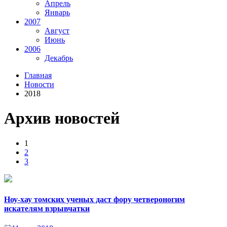
Апрель
Январь
2007
Август
Июнь
2006
Декабрь
Главная
Новости
2018
Архив новостей
1
2
3
Ноу-хау томских ученых даст фору четвероногим
искателям взрывчатки