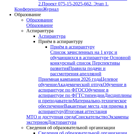
2.
Проект 075-15-2025-662. Этап 1.
Конференции
Журнал
Образование
Образование
Образование
Аспирантура
Аспирантура
Приём в аспирантуру
Приём в аспирантуру
Список зачисленных на 1 курс и
обучающихся в аспирантуре
Основной
конкурсный список
Перспективы
развития
Правила подачи и
рассмотрения апелляций
Приемная кампания 2026 года
Целевое
обучение
Академический отпук
Обучение в
аспирантуре по ФГОС
Обучение в
аспирантуре по ФГТ
Стипендии
Дисциплины
и преподаватели
Материально-техническое
обеспечение
Вакантные места для приема в
аспирантуру
Итоговая аттестация
МТО и доступная среда
Соискательство
Экзамены
экстерном
Докторантура
Сведения об образовательной организации
Сведения об образовательной организации