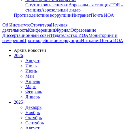
Спутниковые снимки
Аэрозольная станция
TOR -
станция
Аэрозольный лидар
Противодействие коррупции
Интранет
Почта ИОА
Об Институте
Структура
Научная
деятельность
Конференции
Журнал
Образование
Диссертационный совет
Издательство ИОА
Мониторинг и
измерения
Противодействие коррупции
Интранет
Почта ИОА
Архив новостей
2026
Август
Июль
Июнь
Май
Апрель
Март
Февраль
Январь
2025
Декабрь
Ноябрь
Октябрь
Сентябрь
Август