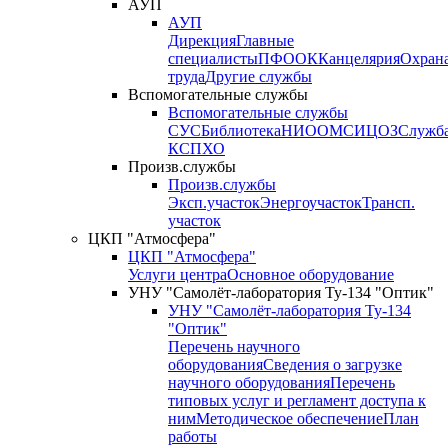
АУП
АУП
Дирекция
Главные
специалисты
ПФО
ОК
Канцелярия
Охран
труда
Другие службы
Вспомогательные службы
Вспомогательные службы
СУС
Библиотека
НИО
ОМС
ИЦ
ОЗ
Служб
КСП
ХО
Произв.службы
Произв.службы
Эксп.участок
Энергоучасток
Трансп.
участок
ЦКП "Атмосфера"
ЦКП "Атмосфера"
Услуги центра
Основное оборудование
УНУ "Самолёт-лаборатория Ту-134 "Оптик"
УНУ "Самолёт-лаборатория Ту-134
"Оптик"
Перечень научного
оборудования
Сведения о загрузке
научного оборудования
Перечень
типовых услуг и регламент доступа к
ним
Методическое обеспечение
План
работы