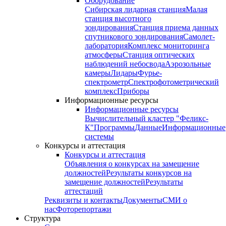
Оборудование
Сибирская лидарная станция
Малая
станция высотного
зондирования
Станция приема данных
спутникового зондирования
Самолет-
лаборатория
Комплекс мониторинга
атмосферы
Станция оптических
наблюдений небосвода
Аэрозольные
камеры
Лидары
Фурье-
спектрометр
Спектрофотометрический
комплекс
Приборы
Информационные ресурсы
Информационные ресурсы
Вычислительный кластер "Феликс-
К"
Программы
Данные
Информационные
системы
Конкурсы и аттестация
Конкурсы и аттестация
Объявления о конкурсах на замещение
должностей
Результаты конкурсов на
замещение должностей
Результаты
аттестаций
Реквизиты и контакты
Документы
СМИ о
нас
Фоторепортажи
Структура