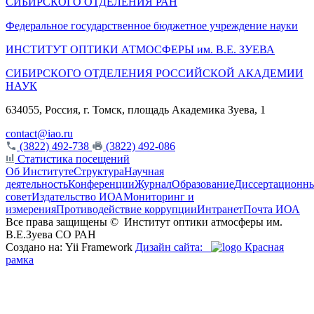
СИБИРСКОГО ОТДЕЛЕНИЯ РАН
Федеральное государственное бюджетное учреждение науки
ИНСТИТУТ ОПТИКИ АТМОСФЕРЫ
им.
В.Е. ЗУЕВА
СИБИРСКОГО ОТДЕЛЕНИЯ РОССИЙСКОЙ АКАДЕМИИ
НАУК
634055, Россия, г. Томск, площадь Академика Зуева, 1
contact@iao.ru
(3822) 492-738
(3822) 492-086
Статистика посещений
Об Институте
Структура
Научная
деятельность
Конференции
Журнал
Образование
Диссертационн
совет
Издательство ИОА
Мониторинг и
измерения
Противодействие коррупции
Интранет
Почта ИОА
Все права защищены ©
Институт оптики атмосферы им.
В.Е.Зуева СО РАН
Создано на: Yii Framework
Дизайн сайта:
Красная
рамка