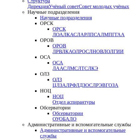
Структура
Дирекция
Учёный совет
Совет молодых учёных
Научные подразделения
Научные подразделения
ОРСК
ОРСК
ЛОА
ЛКАС
ЛАР
ЛПСА
ЛМПГ
ГАА
ОРОВ
ОРОВ
ЛРВ
ЛКАО
ЛРОС
ЛНОВ
ЛОЛ
ГИИ
ОСА
ОСА
ЛААС
ЛМС
ЛТС
ЛКЭ
ОЛЗ
ОЛЗ
ЦЛЗА
ЛРФ
ЛДЗОС
ЛРЭВ
ГОЗА
НОЦ
НОЦ
Отдел аспирантуры
Обсерватории
Обсерватории
ОУО
БАЛО
Административные и вспомогательные службы
Административные и вспомогательные
службы