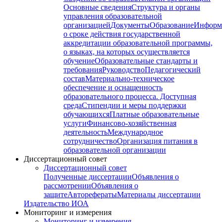
Основные сведения
Структура и органы
управления образовательной
организацией
Документы
Образование
Информ
о сроке действия государственной
аккредитации образовательной программы,
о языках, на которых осуществляется
обучение
Образовательные стандарты и
требования
Руководство
Педагогический
состав
Материально-техническое
обеспечение и оснащенность
образовательного процесса. Доступная
среда
Стипендии и меры поддержки
обучающихся
Платные образовательные
услуги
Финансово-хозяйственная
деятельность
Международное
сотрудничество
Организация питания в
образовательной организации
Диссертационный совет
Диссертационный совет
Полученные диссертации
Объявления о
рассмотрении
Объявления о
защите
Авторефераты
Материалы диссертации
Издательство ИОА
Мониторинг и измерения
Мониторинг и измерения