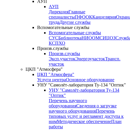
АУП
АУП
Дирекция
Главные
специалисты
ПФО
ОК
Канцелярия
Охран
труда
Другие службы
Вспомогательные службы
Вспомогательные службы
СУС
Библиотека
НИО
ОМС
ИЦ
ОЗ
Служб
КСП
ХО
Произв.службы
Произв.службы
Эксп.участок
Энергоучасток
Трансп.
участок
ЦКП "Атмосфера"
ЦКП "Атмосфера"
Услуги центра
Основное оборудование
УНУ "Самолёт-лаборатория Ту-134 "Оптик"
УНУ "Самолёт-лаборатория Ту-134
"Оптик"
Перечень научного
оборудования
Сведения о загрузке
научного оборудования
Перечень
типовых услуг и регламент доступа к
ним
Методическое обеспечение
План
работы