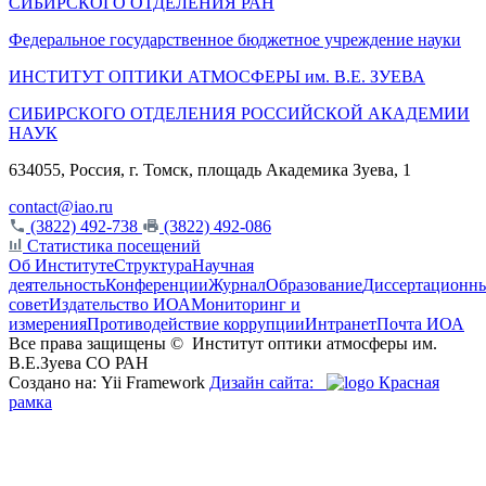
СИБИРСКОГО ОТДЕЛЕНИЯ РАН
Федеральное государственное бюджетное учреждение науки
ИНСТИТУТ ОПТИКИ АТМОСФЕРЫ
им.
В.Е. ЗУЕВА
СИБИРСКОГО ОТДЕЛЕНИЯ РОССИЙСКОЙ АКАДЕМИИ
НАУК
634055, Россия, г. Томск, площадь Академика Зуева, 1
contact@iao.ru
(3822) 492-738
(3822) 492-086
Статистика посещений
Об Институте
Структура
Научная
деятельность
Конференции
Журнал
Образование
Диссертационн
совет
Издательство ИОА
Мониторинг и
измерения
Противодействие коррупции
Интранет
Почта ИОА
Все права защищены ©
Институт оптики атмосферы им.
В.Е.Зуева СО РАН
Создано на: Yii Framework
Дизайн сайта:
Красная
рамка