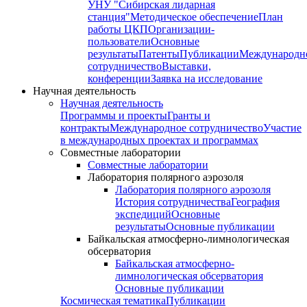
УНУ "Сибирская лидарная
станция"
Методическое обеспечение
План
работы ЦКП
Организации-
пользователи
Основные
результаты
Патенты
Публикации
Международн
сотрудничество
Выставки,
конференции
Заявка на исследование
Научная деятельность
Научная деятельность
Программы и проекты
Гранты и
контракты
Международное сотрудничество
Участие
в международных проектах и программах
Совместные лаборатории
Совместные лаборатории
Лаборатория полярного аэрозоля
Лаборатория полярного аэрозоля
История сотрудничества
География
экспедиций
Основные
результаты
Основные публикации
Байкальская атмосферно-лимнологическая
обсерватория
Байкальская атмосферно-
лимнологическая обсерватория
Основные публикации
Космическая тематика
Публикации