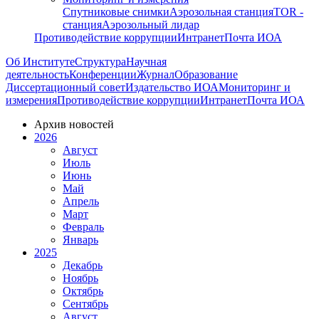
Спутниковые снимки
Аэрозольная станция
TOR -
станция
Аэрозольный лидар
Противодействие коррупции
Интранет
Почта ИОА
Об Институте
Структура
Научная
деятельность
Конференции
Журнал
Образование
Диссертационный совет
Издательство ИОА
Мониторинг и
измерения
Противодействие коррупции
Интранет
Почта ИОА
Архив новостей
2026
Август
Июль
Июнь
Май
Апрель
Март
Февраль
Январь
2025
Декабрь
Ноябрь
Октябрь
Сентябрь
Август