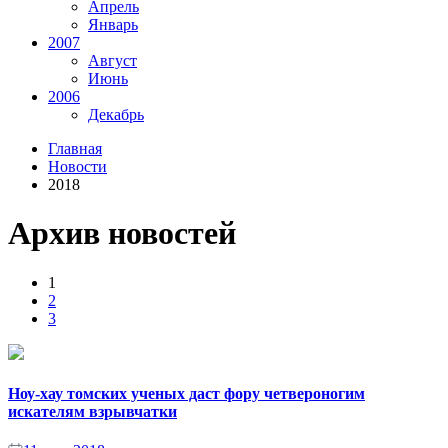
Апрель
Январь
2007
Август
Июнь
2006
Декабрь
Главная
Новости
2018
Архив новостей
1
2
3
Ноу-хау томских ученых даст фору четвероногим
искателям взрывчатки