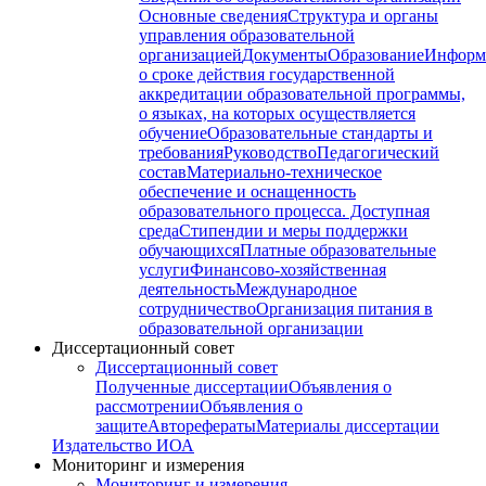
Основные сведения
Структура и органы
управления образовательной
организацией
Документы
Образование
Информ
о сроке действия государственной
аккредитации образовательной программы,
о языках, на которых осуществляется
обучение
Образовательные стандарты и
требования
Руководство
Педагогический
состав
Материально-техническое
обеспечение и оснащенность
образовательного процесса. Доступная
среда
Стипендии и меры поддержки
обучающихся
Платные образовательные
услуги
Финансово-хозяйственная
деятельность
Международное
сотрудничество
Организация питания в
образовательной организации
Диссертационный совет
Диссертационный совет
Полученные диссертации
Объявления о
рассмотрении
Объявления о
защите
Авторефераты
Материалы диссертации
Издательство ИОА
Мониторинг и измерения
Мониторинг и измерения