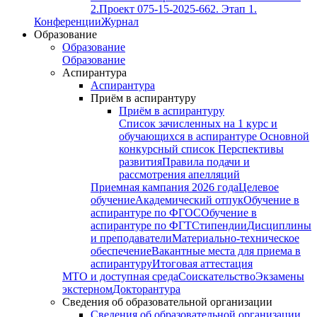
2.
Проект 075-15-2025-662. Этап 1.
Конференции
Журнал
Образование
Образование
Образование
Аспирантура
Аспирантура
Приём в аспирантуру
Приём в аспирантуру
Список зачисленных на 1 курс и
обучающихся в аспирантуре
Основной
конкурсный список
Перспективы
развития
Правила подачи и
рассмотрения апелляций
Приемная кампания 2026 года
Целевое
обучение
Академический отпук
Обучение в
аспирантуре по ФГОС
Обучение в
аспирантуре по ФГТ
Стипендии
Дисциплины
и преподаватели
Материально-техническое
обеспечение
Вакантные места для приема в
аспирантуру
Итоговая аттестация
МТО и доступная среда
Соискательство
Экзамены
экстерном
Докторантура
Сведения об образовательной организации
Сведения об образовательной организации