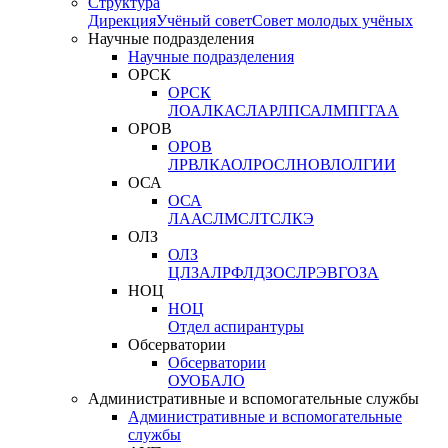
Структура
Дирекция
Учёный совет
Совет молодых учёных
Научные подразделения
Научные подразделения
ОРСК
ОРСК
ЛОА
ЛКАС
ЛАР
ЛПСА
ЛМПГ
ГАА
ОРОВ
ОРОВ
ЛРВ
ЛКАО
ЛРОС
ЛНОВ
ЛОЛ
ГИИ
ОСА
ОСА
ЛААС
ЛМС
ЛТС
ЛКЭ
ОЛЗ
ОЛЗ
ЦЛЗА
ЛРФ
ЛДЗОС
ЛРЭВ
ГОЗА
НОЦ
НОЦ
Отдел аспирантуры
Обсерватории
Обсерватории
ОУО
БАЛО
Административные и вспомогательные службы
Административные и вспомогательные
службы