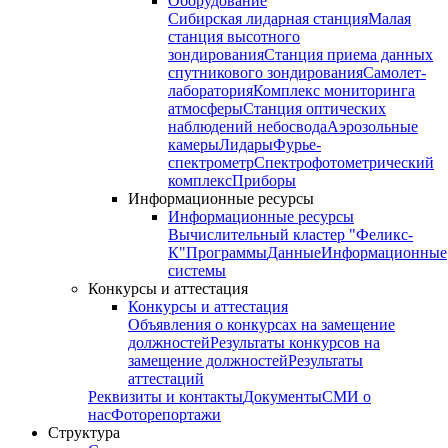
Оборудование
Сибирская лидарная станция
Малая
станция высотного
зондирования
Станция приема данных
спутникового зондирования
Самолет-
лаборатория
Комплекс мониторинга
атмосферы
Станция оптических
наблюдений небосвода
Аэрозольные
камеры
Лидары
Фурье-
спектрометр
Спектрофотометрический
комплекс
Приборы
Информационные ресурсы
Информационные ресурсы
Вычислительный кластер "Феликс-
К"
Программы
Данные
Информационные
системы
Конкурсы и аттестация
Конкурсы и аттестация
Объявления о конкурсах на замещение
должностей
Результаты конкурсов на
замещение должностей
Результаты
аттестаций
Реквизиты и контакты
Документы
СМИ о
нас
Фоторепортажи
Структура