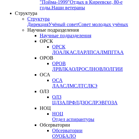
"Пойма-1999"
Отдых в Киреевске, 80-е
годы.
Наши ветераны
Структура
Структура
Дирекция
Учёный совет
Совет молодых учёных
Научные подразделения
Научные подразделения
ОРСК
ОРСК
ЛОА
ЛКАС
ЛАР
ЛПСА
ЛМПГ
ГАА
ОРОВ
ОРОВ
ЛРВ
ЛКАО
ЛРОС
ЛНОВ
ЛОЛ
ГИИ
ОСА
ОСА
ЛААС
ЛМС
ЛТС
ЛКЭ
ОЛЗ
ОЛЗ
ЦЛЗА
ЛРФ
ЛДЗОС
ЛРЭВ
ГОЗА
НОЦ
НОЦ
Отдел аспирантуры
Обсерватории
Обсерватории
ОУО
БАЛО