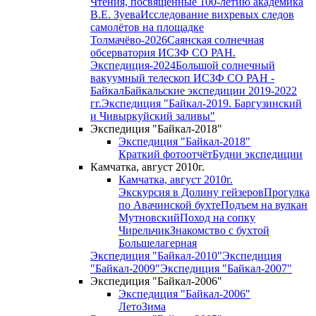
Чтения, посвященные 100-летию академика
В.Е. Зуева
Исследование вихревых следов
самолётов на площадке
Толмачёво-2026
Саянская солнечная
обсерватория ИСЗФ СО РАН.
Экспедиция-2024
Большой солнечный
вакуумный телескоп ИСЗФ СО РАН -
Байкал
Байкальские экспедиции 2019-2022
гг.
Экспедиция "Байкал-2019. Баргузинский
и Чивыркуйский заливы"
Экспедиция "Байкал-2018"
Экспедиция "Байкал-2018"
Краткий фотоотчёт
Будни экспедиции
Камчатка, август 2010г.
Камчатка, август 2010г.
Экскурсия в Долину гейзеров
Прогулка
по Авачинской бухте
Подъем на вулкан
Мутновский
Поход на сопку
Чирельчик
Знакомство с бухтой
Большелагерная
Экспедиция "Байкал-2010"
Экспедиция
"Байкал-2009"
Экспедиция "Байкал-2007"
Экспедиция "Байкал-2006"
Экспедиция "Байкал-2006"
Лето
Зима