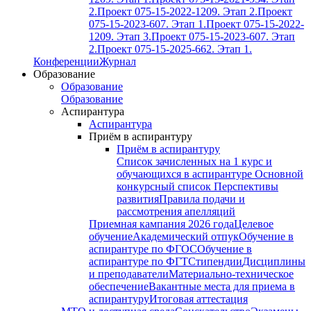
2.
Проект 075-15-2022-1209. Этап 2.
Проект
075-15-2023-607. Этап 1.
Проект 075-15-2022-
1209. Этап 3.
Проект 075-15-2023-607. Этап
2.
Проект 075-15-2025-662. Этап 1.
Конференции
Журнал
Образование
Образование
Образование
Аспирантура
Аспирантура
Приём в аспирантуру
Приём в аспирантуру
Список зачисленных на 1 курс и
обучающихся в аспирантуре
Основной
конкурсный список
Перспективы
развития
Правила подачи и
рассмотрения апелляций
Приемная кампания 2026 года
Целевое
обучение
Академический отпук
Обучение в
аспирантуре по ФГОС
Обучение в
аспирантуре по ФГТ
Стипендии
Дисциплины
и преподаватели
Материально-техническое
обеспечение
Вакантные места для приема в
аспирантуру
Итоговая аттестация