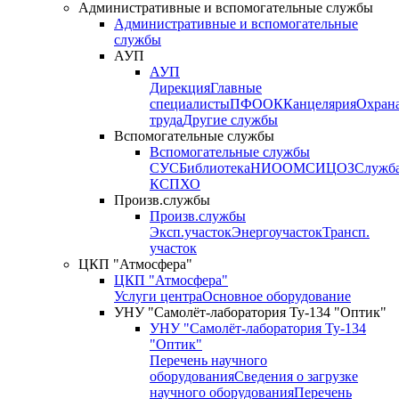
Административные и вспомогательные службы
Административные и вспомогательные
службы
АУП
АУП
Дирекция
Главные
специалисты
ПФО
ОК
Канцелярия
Охран
труда
Другие службы
Вспомогательные службы
Вспомогательные службы
СУС
Библиотека
НИО
ОМС
ИЦ
ОЗ
Служб
КСП
ХО
Произв.службы
Произв.службы
Эксп.участок
Энергоучасток
Трансп.
участок
ЦКП "Атмосфера"
ЦКП "Атмосфера"
Услуги центра
Основное оборудование
УНУ "Самолёт-лаборатория Ту-134 "Оптик"
УНУ "Самолёт-лаборатория Ту-134
"Оптик"
Перечень научного
оборудования
Сведения о загрузке
научного оборудования
Перечень