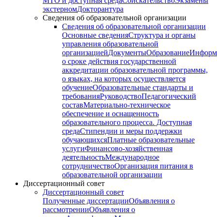
МТО и доступная среда
Соискательство
Экзамены
экстерном
Докторантура
Сведения об образовательной организации
Сведения об образовательной организации
Основные сведения
Структура и органы
управления образовательной
организацией
Документы
Образование
Информ
о сроке действия государственной
аккредитации образовательной программы,
о языках, на которых осуществляется
обучение
Образовательные стандарты и
требования
Руководство
Педагогический
состав
Материально-техническое
обеспечение и оснащенность
образовательного процесса. Доступная
среда
Стипендии и меры поддержки
обучающихся
Платные образовательные
услуги
Финансово-хозяйственная
деятельность
Международное
сотрудничество
Организация питания в
образовательной организации
Диссертационный совет
Диссертационный совет
Полученные диссертации
Объявления о
рассмотрении
Объявления о