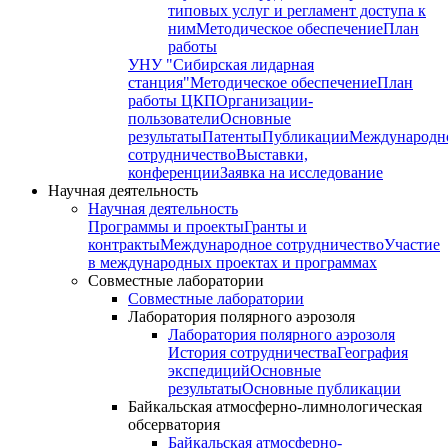
типовых услуг и регламент доступа к
ним
Методическое обеспечение
План
работы
УНУ "Сибирская лидарная
станция"
Методическое обеспечение
План
работы ЦКП
Организации-
пользователи
Основные
результаты
Патенты
Публикации
Международн
сотрудничество
Выставки,
конференции
Заявка на исследование
Научная деятельность
Научная деятельность
Программы и проекты
Гранты и
контракты
Международное сотрудничество
Участие
в международных проектах и программах
Совместные лаборатории
Совместные лаборатории
Лаборатория полярного аэрозоля
Лаборатория полярного аэрозоля
История сотрудничества
География
экспедиций
Основные
результаты
Основные публикации
Байкальская атмосферно-лимнологическая
обсерватория
Байкальская атмосферно-