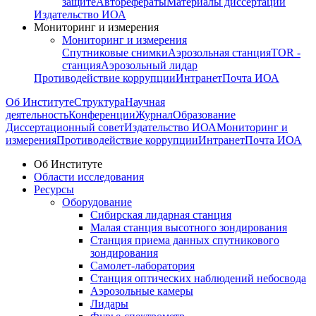
защите
Авторефераты
Материалы диссертации
Издательство ИОА
Мониторинг и измерения
Мониторинг и измерения
Спутниковые снимки
Аэрозольная станция
TOR -
станция
Аэрозольный лидар
Противодействие коррупции
Интранет
Почта ИОА
Об Институте
Структура
Научная
деятельность
Конференции
Журнал
Образование
Диссертационный совет
Издательство ИОА
Мониторинг и
измерения
Противодействие коррупции
Интранет
Почта ИОА
Об Институте
Области исследования
Ресурсы
Оборудование
Сибирская лидарная станция
Малая станция высотного зондирования
Станция приема данных спутникового
зондирования
Самолет-лаборатория
Станция оптических наблюдений небосвода
Аэрозольные камеры
Лидары