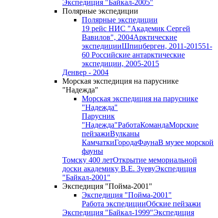
Экспедиция "Байкал-2005"
Полярные экспедиции
Полярные экспедиции
19 рейс НИС "Академик Сергей
Вавилов", 2004
Арктические
экспедиции
Шпицберген, 2011-2015
51-
60 Российские антарктические
экспедиции, 2005-2015
Денвер - 2004
Морская экспедиция на паруснике
"Надежда"
Морская экспедиция на паруснике
"Надежда"
Парусник
"Надежда"
Работа
Команда
Морские
пейзажи
Вулканы
Камчатки
Города
Фауна
В музее морской
фауны
Томску 400 лет
Открытие мемориальной
доски академику В.Е. Зуеву
Экспедиция
"Байкал-2001"
Экспедиция "Пойма-2001"
Экспедиция "Пойма-2001"
Работа экспедиции
Обские пейзажи
Экспедиция "Байкал-1999"
Экспедиция