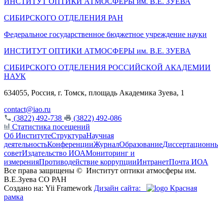
ИНСТИТУТ ОПТИКИ АТМОСФЕРЫ
им.
В.Е. ЗУЕВА
СИБИРСКОГО ОТДЕЛЕНИЯ РАН
Федеральное государственное бюджетное учреждение науки
ИНСТИТУТ ОПТИКИ АТМОСФЕРЫ
им.
В.Е. ЗУЕВА
СИБИРСКОГО ОТДЕЛЕНИЯ РОССИЙСКОЙ АКАДЕМИИ
НАУК
634055, Россия, г. Томск, площадь Академика Зуева, 1
contact@iao.ru
(3822) 492-738
(3822) 492-086
Статистика посещений
Об Институте
Структура
Научная
деятельность
Конференции
Журнал
Образование
Диссертационн
совет
Издательство ИОА
Мониторинг и
измерения
Противодействие коррупции
Интранет
Почта ИОА
Все права защищены ©
Институт оптики атмосферы им.
В.Е.Зуева СО РАН
Создано на: Yii Framework
Дизайн сайта:
Красная
рамка