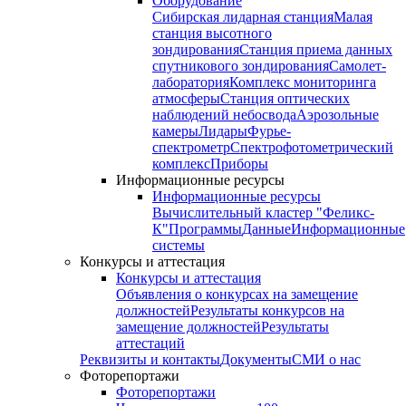
Оборудование
Сибирская лидарная станция
Малая
станция высотного
зондирования
Станция приема данных
спутникового зондирования
Самолет-
лаборатория
Комплекс мониторинга
атмосферы
Станция оптических
наблюдений небосвода
Аэрозольные
камеры
Лидары
Фурье-
спектрометр
Спектрофотометрический
комплекс
Приборы
Информационные ресурсы
Информационные ресурсы
Вычислительный кластер "Феликс-
К"
Программы
Данные
Информационные
системы
Конкурсы и аттестация
Конкурсы и аттестация
Объявления о конкурсах на замещение
должностей
Результаты конкурсов на
замещение должностей
Результаты
аттестаций
Реквизиты и контакты
Документы
СМИ о нас
Фоторепортажи
Фоторепортажи