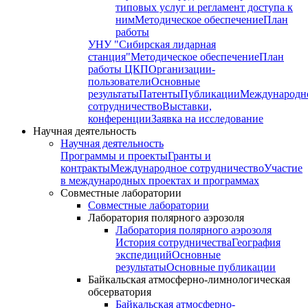
типовых услуг и регламент доступа к
ним
Методическое обеспечение
План
работы
УНУ "Сибирская лидарная
станция"
Методическое обеспечение
План
работы ЦКП
Организации-
пользователи
Основные
результаты
Патенты
Публикации
Международн
сотрудничество
Выставки,
конференции
Заявка на исследование
Научная деятельность
Научная деятельность
Программы и проекты
Гранты и
контракты
Международное сотрудничество
Участие
в международных проектах и программах
Совместные лаборатории
Совместные лаборатории
Лаборатория полярного аэрозоля
Лаборатория полярного аэрозоля
История сотрудничества
География
экспедиций
Основные
результаты
Основные публикации
Байкальская атмосферно-лимнологическая
обсерватория
Байкальская атмосферно-