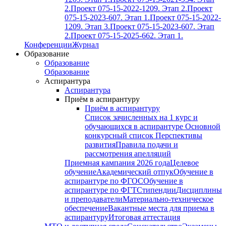
2.
Проект 075-15-2022-1209. Этап 2.
Проект
075-15-2023-607. Этап 1.
Проект 075-15-2022-
1209. Этап 3.
Проект 075-15-2023-607. Этап
2.
Проект 075-15-2025-662. Этап 1.
Конференции
Журнал
Образование
Образование
Образование
Аспирантура
Аспирантура
Приём в аспирантуру
Приём в аспирантуру
Список зачисленных на 1 курс и
обучающихся в аспирантуре
Основной
конкурсный список
Перспективы
развития
Правила подачи и
рассмотрения апелляций
Приемная кампания 2026 года
Целевое
обучение
Академический отпук
Обучение в
аспирантуре по ФГОС
Обучение в
аспирантуре по ФГТ
Стипендии
Дисциплины
и преподаватели
Материально-техническое
обеспечение
Вакантные места для приема в
аспирантуру
Итоговая аттестация