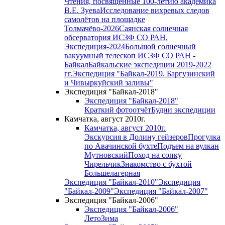
Чтения, посвященные 100-летию академика
В.Е. Зуева
Исследование вихревых следов
самолётов на площадке
Толмачёво-2026
Саянская солнечная
обсерватория ИСЗФ СО РАН.
Экспедиция-2024
Большой солнечный
вакуумный телескоп ИСЗФ СО РАН -
Байкал
Байкальские экспедиции 2019-2022
гг.
Экспедиция "Байкал-2019. Баргузинский
и Чивыркуйский заливы"
Экспедиция "Байкал-2018"
Экспедиция "Байкал-2018"
Краткий фотоотчёт
Будни экспедиции
Камчатка, август 2010г.
Камчатка, август 2010г.
Экскурсия в Долину гейзеров
Прогулка
по Авачинской бухте
Подъем на вулкан
Мутновский
Поход на сопку
Чирельчик
Знакомство с бухтой
Большелагерная
Экспедиция "Байкал-2010"
Экспедиция
"Байкал-2009"
Экспедиция "Байкал-2007"
Экспедиция "Байкал-2006"
Экспедиция "Байкал-2006"
Лето
Зима