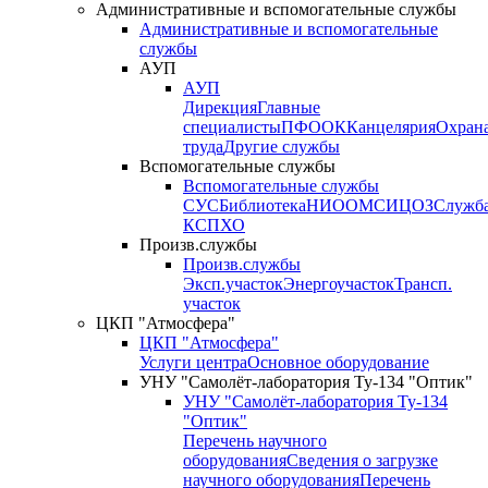
Административные и вспомогательные службы
Административные и вспомогательные
службы
АУП
АУП
Дирекция
Главные
специалисты
ПФО
ОК
Канцелярия
Охран
труда
Другие службы
Вспомогательные службы
Вспомогательные службы
СУС
Библиотека
НИО
ОМС
ИЦ
ОЗ
Служб
КСП
ХО
Произв.службы
Произв.службы
Эксп.участок
Энергоучасток
Трансп.
участок
ЦКП "Атмосфера"
ЦКП "Атмосфера"
Услуги центра
Основное оборудование
УНУ "Самолёт-лаборатория Ту-134 "Оптик"
УНУ "Самолёт-лаборатория Ту-134
"Оптик"
Перечень научного
оборудования
Сведения о загрузке
научного оборудования
Перечень