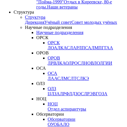
"Пойма-1999"
Отдых в Киреевске, 80-е
годы.
Наши ветераны
Структура
Структура
Дирекция
Учёный совет
Совет молодых учёных
Научные подразделения
Научные подразделения
ОРСК
ОРСК
ЛОА
ЛКАС
ЛАР
ЛПСА
ЛМПГ
ГАА
ОРОВ
ОРОВ
ЛРВ
ЛКАО
ЛРОС
ЛНОВ
ЛОЛ
ГИИ
ОСА
ОСА
ЛААС
ЛМС
ЛТС
ЛКЭ
ОЛЗ
ОЛЗ
ЦЛЗА
ЛРФ
ЛДЗОС
ЛРЭВ
ГОЗА
НОЦ
НОЦ
Отдел аспирантуры
Обсерватории
Обсерватории
ОУО
БАЛО