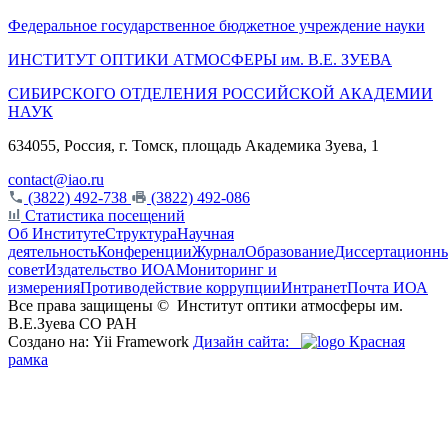
Федеральное государственное бюджетное учреждение науки
ИНСТИТУТ ОПТИКИ АТМОСФЕРЫ
им.
В.Е. ЗУЕВА
СИБИРСКОГО ОТДЕЛЕНИЯ РОССИЙСКОЙ АКАДЕМИИ
НАУК
634055, Россия, г. Томск, площадь Академика Зуева, 1
contact@iao.ru
(3822) 492-738
(3822) 492-086
Статистика посещений
Об Институте
Структура
Научная
деятельность
Конференции
Журнал
Образование
Диссертационн
совет
Издательство ИОА
Мониторинг и
измерения
Противодействие коррупции
Интранет
Почта ИОА
Все права защищены ©
Институт оптики атмосферы им.
В.Е.Зуева СО РАН
Создано на: Yii Framework
Дизайн сайта:
Красная
рамка