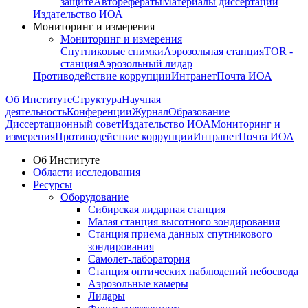
защите
Авторефераты
Материалы диссертации
Издательство ИОА
Мониторинг и измерения
Мониторинг и измерения
Спутниковые снимки
Аэрозольная станция
TOR -
станция
Аэрозольный лидар
Противодействие коррупции
Интранет
Почта ИОА
Об Институте
Структура
Научная
деятельность
Конференции
Журнал
Образование
Диссертационный совет
Издательство ИОА
Мониторинг и
измерения
Противодействие коррупции
Интранет
Почта ИОА
Об Институте
Области исследования
Ресурсы
Оборудование
Сибирская лидарная станция
Малая станция высотного зондирования
Станция приема данных спутникового
зондирования
Самолет-лаборатория
Станция оптических наблюдений небосвода
Аэрозольные камеры
Лидары