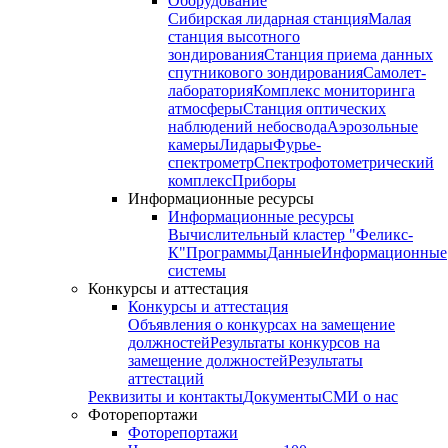
Оборудование
Сибирская лидарная станция
Малая
станция высотного
зондирования
Станция приема данных
спутникового зондирования
Самолет-
лаборатория
Комплекс мониторинга
атмосферы
Станция оптических
наблюдений небосвода
Аэрозольные
камеры
Лидары
Фурье-
спектрометр
Спектрофотометрический
комплекс
Приборы
Информационные ресурсы
Информационные ресурсы
Вычислительный кластер "Феликс-
К"
Программы
Данные
Информационные
системы
Конкурсы и аттестация
Конкурсы и аттестация
Объявления о конкурсах на замещение
должностей
Результаты конкурсов на
замещение должностей
Результаты
аттестаций
Реквизиты и контакты
Документы
СМИ о нас
Фоторепортажи
Фоторепортажи