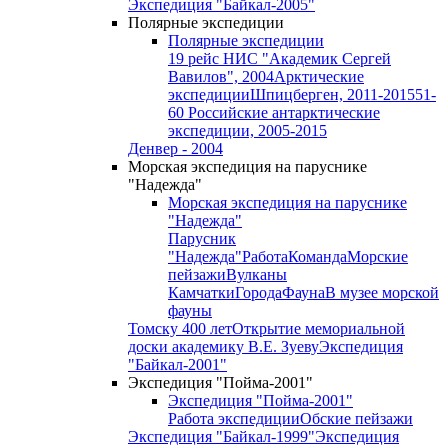
Экспедиция "Байкал-2005"
Полярные экспедиции
Полярные экспедиции
19 рейс НИС "Академик Сергей
Вавилов", 2004
Арктические
экспедиции
Шпицберген, 2011-2015
51-
60 Российские антарктические
экспедиции, 2005-2015
Денвер - 2004
Морская экспедиция на паруснике
"Надежда"
Морская экспедиция на паруснике
"Надежда"
Парусник
"Надежда"
Работа
Команда
Морские
пейзажи
Вулканы
Камчатки
Города
Фауна
В музее морской
фауны
Томску 400 лет
Открытие мемориальной
доски академику В.Е. Зуеву
Экспедиция
"Байкал-2001"
Экспедиция "Пойма-2001"
Экспедиция "Пойма-2001"
Работа экспедиции
Обские пейзажи
Экспедиция "Байкал-1999"
Экспедиция