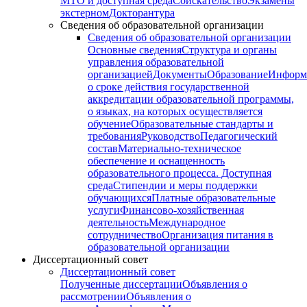
МТО и доступная среда
Соискательство
Экзамены
экстерном
Докторантура
Сведения об образовательной организации
Сведения об образовательной организации
Основные сведения
Структура и органы
управления образовательной
организацией
Документы
Образование
Информ
о сроке действия государственной
аккредитации образовательной программы,
о языках, на которых осуществляется
обучение
Образовательные стандарты и
требования
Руководство
Педагогический
состав
Материально-техническое
обеспечение и оснащенность
образовательного процесса. Доступная
среда
Стипендии и меры поддержки
обучающихся
Платные образовательные
услуги
Финансово-хозяйственная
деятельность
Международное
сотрудничество
Организация питания в
образовательной организации
Диссертационный совет
Диссертационный совет
Полученные диссертации
Объявления о
рассмотрении
Объявления о