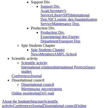
Support Div.
Support Div.
Acad.Secretary's
Service
Library
SPD
International
Dep.
NIC
Logistic dep.
Standartization
Service
Maintenance Dep.
Production Div.
Production Div.
Experimental dep.
Energy
Department
Transport Dep
Spie Students Chapter
Spie Students Chapter
News
Members
AMPL-School
Scientific activity
Scientific activity
International relations
International Projects
Space
studies
Conferences
Journal
Dissertational council
Dissertational council
Материалы диссертации
Online monitoring
IAO mail
About the Institute
Structure
Scientific
activity
Conferences
Journal
Dissertational council
Online