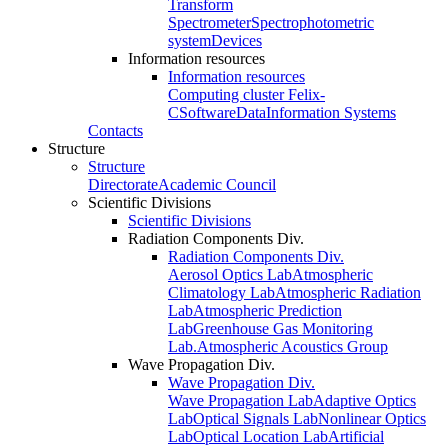
Transform
Spectrometer
Spectrophotometric
system
Devices
Information resources
Information resources
Computing cluster Felix-
C
Software
Data
Information Systems
Contacts
Structure
Structure
Directorate
Academic Council
Scientific Divisions
Scientific Divisions
Radiation Components Div.
Radiation Components Div.
Aerosol Optics Lab
Atmospheric
Climatology Lab
Atmospheric Radiation
Lab
Atmospheric Prediction
Lab
Greenhouse Gas Monitoring
Lab.
Atmospheric Acoustics Group
Wave Propagation Div.
Wave Propagation Div.
Wave Propagation Lab
Adaptive Optics
Lab
Optical Signals Lab
Nonlinear Optics
Lab
Optical Location Lab
Artificial