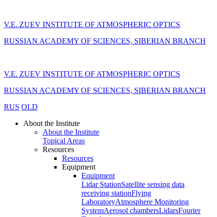
V.E. ZUEV INSTITUTE OF ATMOSPHERIC OPTICS
RUSSIAN ACADEMY OF SCIENCES, SIBERIAN BRANCH
V.E. ZUEV INSTITUTE OF ATMOSPHERIC OPTICS
RUSSIAN ACADEMY OF SCIENCES, SIBERIAN BRANCH
RUS
OLD
About the Institute
About the Institute
Topical Areas
Resources
Resources
Equipment
Equipment
Lidar Station
Satellite sensing data
receiving station
Flying
Laboratory
Atmosphere Monitoring
System
Aerosol chambers
Lidars
Fourier