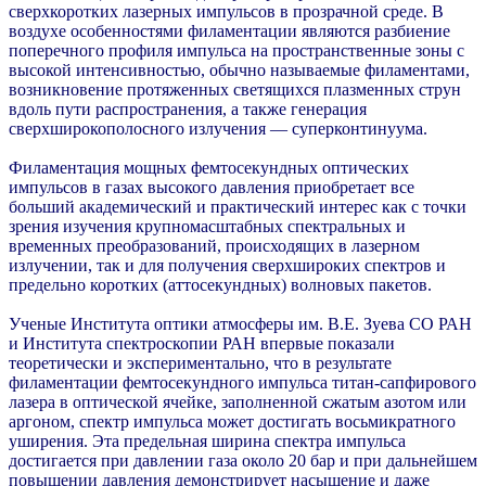
сверхкоротких лазерных импульсов в прозрачной среде. В
воздухе особенностями филаментации являются разбиение
поперечного профиля импульса на пространственные зоны с
высокой интенсивностью, обычно называемые филаментами,
возникновение протяженных светящихся плазменных струн
вдоль пути распространения, а также генерация
сверхширокополосного излучения — суперконтинуума.
Филаментация мощных фемтосекундных оптических
импульсов в газах высокого давления приобретает все
больший академический и практический интерес как с точки
зрения изучения крупномасштабных спектральных и
временных преобразований, происходящих в лазерном
излучении, так и для получения сверхшироких спектров и
предельно коротких (аттосекундных) волновых пакетов.
Ученые Института оптики атмосферы им. В.Е. Зуева СО РАН
и Института спектроскопии РАН впервые показали
теоретически и экспериментально, что в результате
филаментации фемтосекундного импульса титан-сапфирового
лазера в оптической ячейке, заполненной сжатым азотом или
аргоном, спектр импульса может достигать восьмикратного
уширения. Эта предельная ширина спектра импульса
достигается при давлении газа около 20 бар и при дальнейшем
повышении давления демонстрирует насыщение и даже