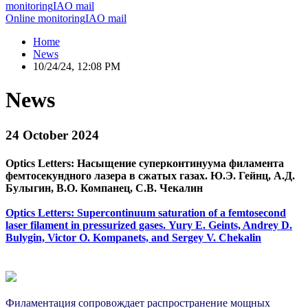
monitoring
IAO mail
Online monitoring
IAO mail
Home
News
10/24/24, 12:08 PM
News
24 October 2024
Optics Letters: Насыщение суперконтинуума филамента
фемтосекундного лазера в сжатых газах. Ю.Э. Гейнц, А.Д.
Булыгин, В.О. Компанец, С.В. Чекалин
Optics Letters: Supercontinuum saturation of a femtosecond
laser filament in pressurized gases. Yury E. Geints, Andrey D.
Bulygin, Victor O. Kompanets, and Sergey V. Chekalin
Филаментация сопровождает распространение мощных