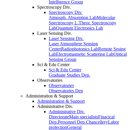
Intelligence Group
Spectroscopy Div.
Spectroscopy Div.
Atmosph. Absorption Lab
Molecular
Spectroscopy L.
Theor. Spectroscopy
Lab
Quantum Electronics Lab
Laser Sensing Div.
Laser Sensing Div.
Laser Atmosphere Sensing
Center
Radiophotonics Lab
Remote Sesing
Lab
Electromagnetic Scattering Lab
Optical
Sensing Group
Sci & Edu Center
Sci & Edu Center
Graduate Studies Dep.
Observatories
Observatories
Observatories Dep
Administration & Support
Administration & Support
Administrative Div.
Administrative Div.
Directorate
Main specialists
Finacical
Dep.
Personnel Dep.
Chancellery
Labor
protection
General