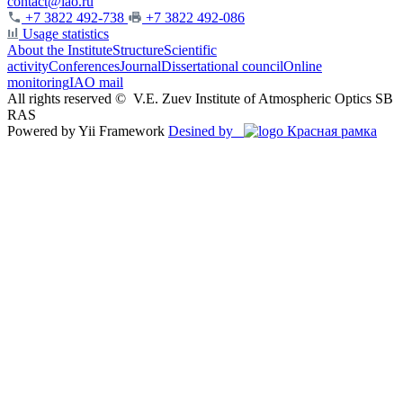
contact@iao.ru
+7 3822 492-738
+7 3822 492-086
Usage statistics
About the Institute
Structure
Scientific
activity
Conferences
Journal
Dissertational council
Online
monitoring
IAO mail
All rights reserved ©
V.E. Zuev Institute of Atmospheric Optics SB
RAS
Powered by Yii Framework
Desined by
Красная рамка