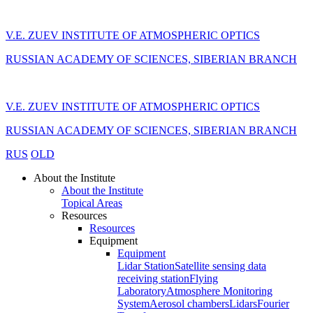
V.E. ZUEV INSTITUTE OF ATMOSPHERIC OPTICS
RUSSIAN ACADEMY OF SCIENCES, SIBERIAN BRANCH
V.E. ZUEV INSTITUTE OF ATMOSPHERIC OPTICS
RUSSIAN ACADEMY OF SCIENCES, SIBERIAN BRANCH
RUS
OLD
About the Institute
About the Institute
Topical Areas
Resources
Resources
Equipment
Equipment
Lidar Station
Satellite sensing data
receiving station
Flying
Laboratory
Atmosphere Monitoring
System
Aerosol chambers
Lidars
Fourier