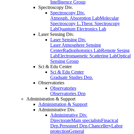
Intelligence Group
Spectroscopy Div.
Spectroscopy Div.
Atmosph. Absorption Lab
Molecular
Spectroscopy L.
Theor. Spectroscopy
Lab
Quantum Electronics Lab
Laser Sensing Div.
Laser Sensing Div.
Laser Atmosphere Sensing
Center
Radiophotonics Lab
Remote Sesing
Lab
Electromagnetic Scattering Lab
Optical
Sensing Group
Sci & Edu Center
Sci & Edu Center
Graduate Studies Dep.
Observatories
Observatories
Observatories Dep
Administration & Support
Administration & Support
Administrative Div.
Administrative Div.
Directorate
Main specialists
Finacical
Dep.
Personnel Dep.
Chancellery
Labor
protection
General