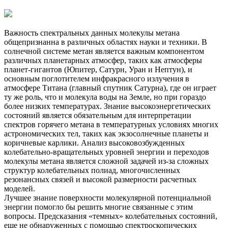
Важность спектральных данных молекулы метана
общепризнанна в различных областях науки и техники. В
солнечной системе метан является важным компонентом
различных планетарных атмосфер, таких как атмосферы
планет-гигантов (Юпитер, Сатурн, Уран и Нептун), и
основным поглотителем инфракрасного излучения в
атмосфере Титана (главный спутник Сатурна), где он играет
ту же роль, что и молекула воды на Земле, но при гораздо
более низких температурах. Знание высокоэнергетических
состояний является обязательным для интерпретации
спектров горячего метана в температурных условиях многих
астрономических тел, таких как экзосолнечные планеты и
коричневые карлики. Анализ высоковозбужденных
колебательно-вращательных уровней энергии и переходов
молекулы метана является сложной задачей из-за сложных
структур колебательных полиад, многочисленных
резонансных связей и высокой размерности расчетных
моделей.
Лучшее знание поверхности молекулярной потенциальной
энергии помогло бы решить многие связанные с этим
вопросы. Предсказания «темных» колебательных состояний,
еще не обнаруженных с помощью спектроскопических