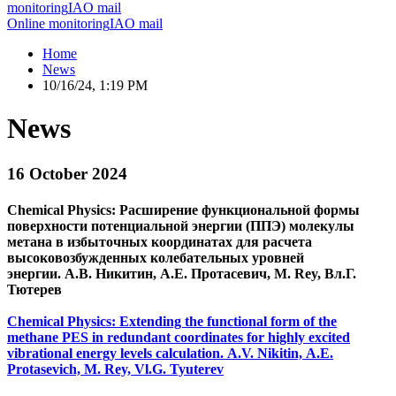
monitoring
IAO mail
Online monitoring
IAO mail
Home
News
10/16/24, 1:19 PM
News
16 October 2024
Chemical Physics: Расширение функциональной формы
поверхности потенциальной энергии (ППЭ) молекулы
метана в избыточных координатах для расчета
высоковозбужденных колебательных уровней
энергии. А.В. Никитин, А.Е. Протасевич, M. Rey, Вл.Г.
Тютерев
Chemical Physics: Extending the functional form of the
methane PES in redundant coordinates for highly excited
vibrational energy levels calculation. A.V. Nikitin, A.E.
Protasevich, M. Rey, Vl.G. Tyuterev