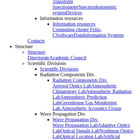
Transform
Spectrometer
Spectrophotometric
system
Devices
Information resources
Information resources
Computing cluster Felix-
C
Software
Data
Information Systems
Contacts
Structure
Structure
Directorate
Academic Council
Scientific Divisions
Scientific Divisions
Radiation Components Div.
Radiation Components Div.
Aerosol Optics Lab
Atmospheric
Climatology Lab
Atmospheric Radiation
Lab
Atmospheric Prediction
Lab
Greenhouse Gas Monitoring
Lab.
Atmospheric Acoustics Group
Wave Propagation Div.
Wave Propagation Div.
Wave Propagation Lab
Adaptive Optics
Lab
Optical Signals Lab
Nonlinear Optics
Lab
Optical Location Lab
Artificial