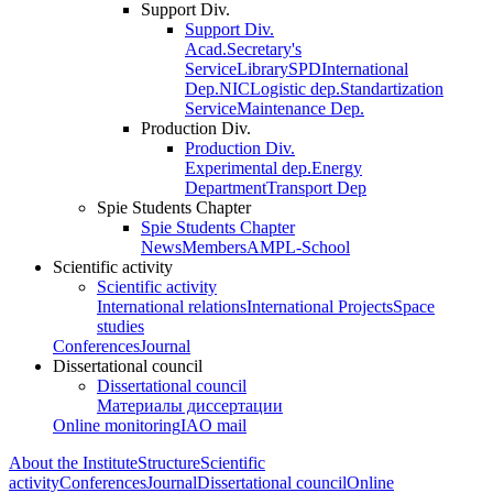
Support Div.
Support Div.
Acad.Secretary's
Service
Library
SPD
International
Dep.
NIC
Logistic dep.
Standartization
Service
Maintenance Dep.
Production Div.
Production Div.
Experimental dep.
Energy
Department
Transport Dep
Spie Students Chapter
Spie Students Chapter
News
Members
AMPL-School
Scientific activity
Scientific activity
International relations
International Projects
Space
studies
Conferences
Journal
Dissertational council
Dissertational council
Материалы диссертации
Online monitoring
IAO mail
About the Institute
Structure
Scientific
activity
Conferences
Journal
Dissertational council
Online