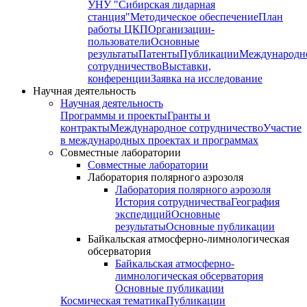
УНУ "Сибирская лидарная
станция"
Методическое обеспечение
План
работы ЦКП
Организации-
пользователи
Основные
результаты
Патенты
Публикации
Международн
сотрудничество
Выставки,
конференции
Заявка на исследование
Научная деятельность
Научная деятельность
Программы и проекты
Гранты и
контракты
Международное сотрудничество
Участие
в международных проектах и программах
Совместные лаборатории
Совместные лаборатории
Лаборатория полярного аэрозоля
Лаборатория полярного аэрозоля
История сотрудничества
География
экспедиций
Основные
результаты
Основные публикации
Байкальская атмосферно-лимнологическая
обсерватория
Байкальская атмосферно-
лимнологическая обсерватория
Основные публикации
Космическая тематика
Публикации