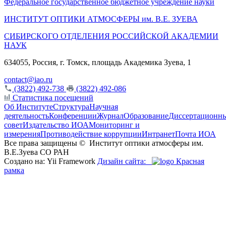
Федеральное государственное бюджетное учреждение науки
ИНСТИТУТ ОПТИКИ АТМОСФЕРЫ
им.
В.Е. ЗУЕВА
СИБИРСКОГО ОТДЕЛЕНИЯ РОССИЙСКОЙ АКАДЕМИИ
НАУК
634055, Россия, г. Томск, площадь Академика Зуева, 1
contact@iao.ru
(3822) 492-738
(3822) 492-086
Статистика посещений
Об Институте
Структура
Научная
деятельность
Конференции
Журнал
Образование
Диссертационн
совет
Издательство ИОА
Мониторинг и
измерения
Противодействие коррупции
Интранет
Почта ИОА
Все права защищены ©
Институт оптики атмосферы им.
В.Е.Зуева СО РАН
Создано на: Yii Framework
Дизайн сайта:
Красная
рамка