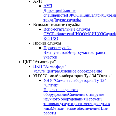
АУП
АУП
Дирекция
Главные
специалисты
ПФО
ОК
Канцелярия
Охран
труда
Другие службы
Вспомогательные службы
Вспомогательные службы
СУС
Библиотека
НИО
ОМС
ИЦ
ОЗ
Служб
КСП
ХО
Произв.службы
Произв.службы
Эксп.участок
Энергоучасток
Трансп.
участок
ЦКП "Атмосфера"
ЦКП "Атмосфера"
Услуги центра
Основное оборудование
УНУ "Самолёт-лаборатория Ту-134 "Оптик"
УНУ "Самолёт-лаборатория Ту-134
"Оптик"
Перечень научного
оборудования
Сведения о загрузке
научного оборудования
Перечень
типовых услуг и регламент доступа к
ним
Методическое обеспечение
План
работы