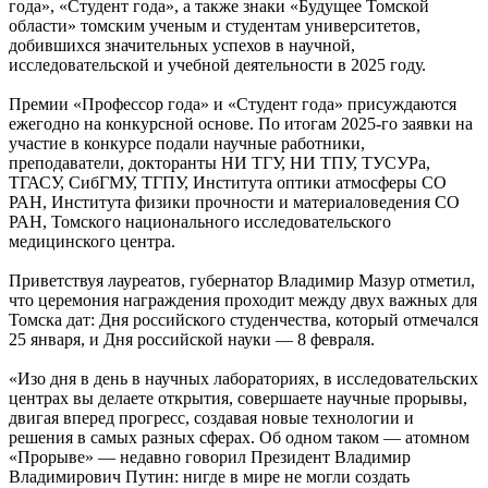
года», «Студент года», а также знаки «Будущее Томской
области» томским ученым и студентам университетов,
добившихся значительных успехов в научной,
исследовательской и учебной деятельности в 2025 году.
Премии «Профессор года» и «Студент года» присуждаются
ежегодно на конкурсной основе. По итогам 2025-го заявки на
участие в конкурсе подали научные работники,
преподаватели, докторанты НИ ТГУ, НИ ТПУ, ТУСУРа,
ТГАСУ, СибГМУ, ТГПУ, Института оптики атмосферы СО
РАН, Института физики прочности и материаловедения СО
РАН, Томского национального исследовательского
медицинского центра.
Приветствуя лауреатов, губернатор Владимир Мазур отметил,
что церемония награждения проходит между двух важных для
Томска дат: Дня российского студенчества, который отмечался
25 января, и Дня российской науки — 8 февраля.
«Изо дня в день в научных лабораториях, в исследовательских
центрах вы делаете открытия, совершаете научные прорывы,
двигая вперед прогресс, создавая новые технологии и
решения в самых разных сферах. Об одном таком — атомном
«Прорыве» — недавно говорил Президент Владимир
Владимирович Путин: нигде в мире не могли создать