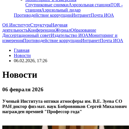
Спутниковые снимки
Аэрозольная станция
TOR -
станция
Аэрозольный лидар
Противодействие коррупции
Интранет
Почта ИОА
Об Институте
Структура
Научная
деятельность
Конференции
Журнал
Образование
Диссертационный совет
Издательство ИОА
Мониторинг и
измерения
Противодействие коррупции
Интранет
Почта ИОА
Главная
Новости
06.02.2026, 17:26
Новости
06 февраля 2026
Ученый Института оптики атмосферы им. В.Е. Зуева СО
РАН доктор физ-мат. наук Бобровников Сергей Михалович
награжден премией "Профессор года"