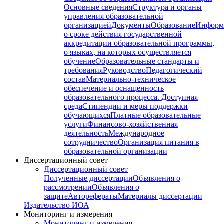
Основные сведения
Структура и органы
управления образовательной
организацией
Документы
Образование
Информ
о сроке действия государственной
аккредитации образовательной программы,
о языках, на которых осуществляется
обучение
Образовательные стандарты и
требования
Руководство
Педагогический
состав
Материально-техническое
обеспечение и оснащенность
образовательного процесса. Доступная
среда
Стипендии и меры поддержки
обучающихся
Платные образовательные
услуги
Финансово-хозяйственная
деятельность
Международное
сотрудничество
Организация питания в
образовательной организации
Диссертационный совет
Диссертационный совет
Полученные диссертации
Объявления о
рассмотрении
Объявления о
защите
Авторефераты
Материалы диссертации
Издательство ИОА
Мониторинг и измерения
Мониторинг и измерения