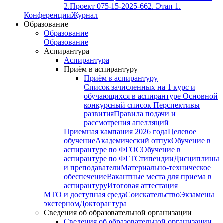
2.
Проект 075-15-2025-662. Этап 1.
Конференции
Журнал
Образование
Образование
Образование
Аспирантура
Аспирантура
Приём в аспирантуру
Приём в аспирантуру
Список зачисленных на 1 курс и
обучающихся в аспирантуре
Основной
конкурсный список
Перспективы
развития
Правила подачи и
рассмотрения апелляций
Приемная кампания 2026 года
Целевое
обучение
Академический отпук
Обучение в
аспирантуре по ФГОС
Обучение в
аспирантуре по ФГТ
Стипендии
Дисциплины
и преподаватели
Материально-техническое
обеспечение
Вакантные места для приема в
аспирантуру
Итоговая аттестация
МТО и доступная среда
Соискательство
Экзамены
экстерном
Докторантура
Сведения об образовательной организации
Сведения об образовательной организации