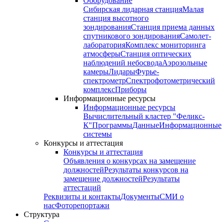
Оборудование
Сибирская лидарная станция
Малая
станция высотного
зондирования
Станция приема данных
спутникового зондирования
Самолет-
лаборатория
Комплекс мониторинга
атмосферы
Станция оптических
наблюдений небосвода
Аэрозольные
камеры
Лидары
Фурье-
спектрометр
Спектрофотометрический
комплекс
Приборы
Информационные ресурсы
Информационные ресурсы
Вычислительный кластер "Феликс-
К"
Программы
Данные
Информационные
системы
Конкурсы и аттестация
Конкурсы и аттестация
Объявления о конкурсах на замещение
должностей
Результаты конкурсов на
замещение должностей
Результаты
аттестаций
Реквизиты и контакты
Документы
СМИ о
нас
Фоторепортажи
Структура