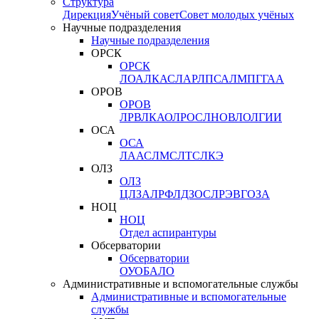
Структура
Дирекция
Учёный совет
Совет молодых учёных
Научные подразделения
Научные подразделения
ОРСК
ОРСК
ЛОА
ЛКАС
ЛАР
ЛПСА
ЛМПГ
ГАА
ОРОВ
ОРОВ
ЛРВ
ЛКАО
ЛРОС
ЛНОВ
ЛОЛ
ГИИ
ОСА
ОСА
ЛААС
ЛМС
ЛТС
ЛКЭ
ОЛЗ
ОЛЗ
ЦЛЗА
ЛРФ
ЛДЗОС
ЛРЭВ
ГОЗА
НОЦ
НОЦ
Отдел аспирантуры
Обсерватории
Обсерватории
ОУО
БАЛО
Административные и вспомогательные службы
Административные и вспомогательные
службы