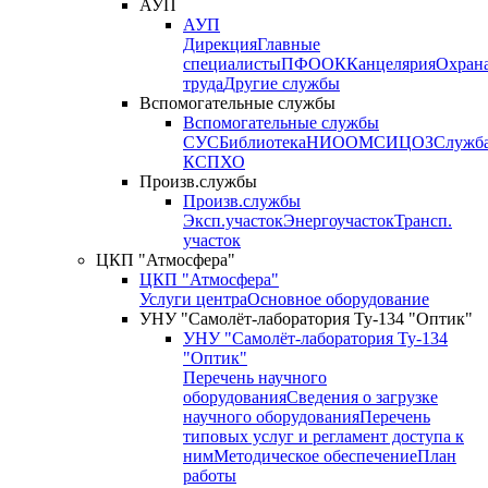
АУП
АУП
Дирекция
Главные
специалисты
ПФО
ОК
Канцелярия
Охран
труда
Другие службы
Вспомогательные службы
Вспомогательные службы
СУС
Библиотека
НИО
ОМС
ИЦ
ОЗ
Служб
КСП
ХО
Произв.службы
Произв.службы
Эксп.участок
Энергоучасток
Трансп.
участок
ЦКП "Атмосфера"
ЦКП "Атмосфера"
Услуги центра
Основное оборудование
УНУ "Самолёт-лаборатория Ту-134 "Оптик"
УНУ "Самолёт-лаборатория Ту-134
"Оптик"
Перечень научного
оборудования
Сведения о загрузке
научного оборудования
Перечень
типовых услуг и регламент доступа к
ним
Методическое обеспечение
План
работы