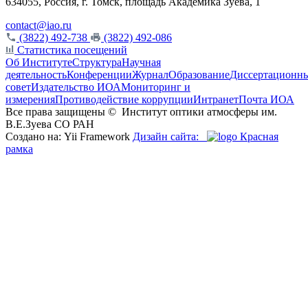
634055, Россия, г. Томск, площадь Академика Зуева, 1
contact@iao.ru
(3822) 492-738
(3822) 492-086
Статистика посещений
Об Институте
Структура
Научная
деятельность
Конференции
Журнал
Образование
Диссертационн
совет
Издательство ИОА
Мониторинг и
измерения
Противодействие коррупции
Интранет
Почта ИОА
Все права защищены ©
Институт оптики атмосферы им.
В.Е.Зуева СО РАН
Создано на: Yii Framework
Дизайн сайта:
Красная
рамка