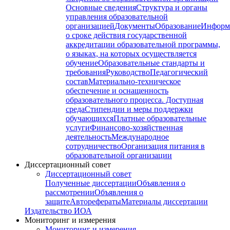
Основные сведения
Структура и органы
управления образовательной
организацией
Документы
Образование
Информ
о сроке действия государственной
аккредитации образовательной программы,
о языках, на которых осуществляется
обучение
Образовательные стандарты и
требования
Руководство
Педагогический
состав
Материально-техническое
обеспечение и оснащенность
образовательного процесса. Доступная
среда
Стипендии и меры поддержки
обучающихся
Платные образовательные
услуги
Финансово-хозяйственная
деятельность
Международное
сотрудничество
Организация питания в
образовательной организации
Диссертационный совет
Диссертационный совет
Полученные диссертации
Объявления о
рассмотрении
Объявления о
защите
Авторефераты
Материалы диссертации
Издательство ИОА
Мониторинг и измерения
Мониторинг и измерения