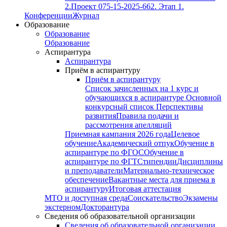
2.
Проект 075-15-2025-662. Этап 1.
Конференции
Журнал
Образование
Образование
Образование
Аспирантура
Аспирантура
Приём в аспирантуру
Приём в аспирантуру
Список зачисленных на 1 курс и
обучающихся в аспирантуре
Основной
конкурсный список
Перспективы
развития
Правила подачи и
рассмотрения апелляций
Приемная кампания 2026 года
Целевое
обучение
Академический отпук
Обучение в
аспирантуре по ФГОС
Обучение в
аспирантуре по ФГТ
Стипендии
Дисциплины
и преподаватели
Материально-техническое
обеспечение
Вакантные места для приема в
аспирантуру
Итоговая аттестация
МТО и доступная среда
Соискательство
Экзамены
экстерном
Докторантура
Сведения об образовательной организации
Сведения об образовательной организации