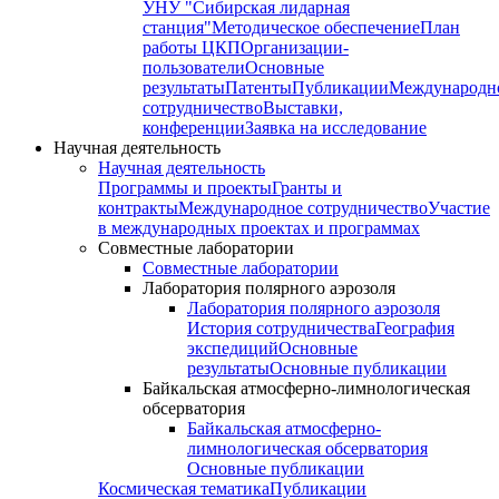
УНУ "Сибирская лидарная
станция"
Методическое обеспечение
План
работы ЦКП
Организации-
пользователи
Основные
результаты
Патенты
Публикации
Международн
сотрудничество
Выставки,
конференции
Заявка на исследование
Научная деятельность
Научная деятельность
Программы и проекты
Гранты и
контракты
Международное сотрудничество
Участие
в международных проектах и программах
Совместные лаборатории
Совместные лаборатории
Лаборатория полярного аэрозоля
Лаборатория полярного аэрозоля
История сотрудничества
География
экспедиций
Основные
результаты
Основные публикации
Байкальская атмосферно-лимнологическая
обсерватория
Байкальская атмосферно-
лимнологическая обсерватория
Основные публикации
Космическая тематика
Публикации