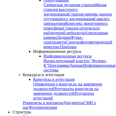
Оборудование
Сибирская лидарная станция
Малая
станция высотного
зондирования
Станция приема данных
спутникового зондирования
Самолет-
лаборатория
Комплекс мониторинга
атмосферы
Станция оптических
наблюдений небосвода
Аэрозольные
камеры
Лидары
Фурье-
спектрометр
Спектрофотометрический
комплекс
Приборы
Информационные ресурсы
Информационные ресурсы
Вычислительный кластер "Феликс-
К"
Программы
Данные
Информационные
системы
Конкурсы и аттестация
Конкурсы и аттестация
Объявления о конкурсах на замещение
должностей
Результаты конкурсов на
замещение должностей
Результаты
аттестаций
Реквизиты и контакты
Документы
СМИ о
нас
Фоторепортажи
Структура