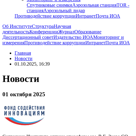
Спутниковые снимки
Аэрозольная станция
TOR -
станция
Аэрозольный лидар
Противодействие коррупции
Интранет
Почта ИОА
Об Институте
Структура
Научная
деятельность
Конференции
Журнал
Образование
Диссертационный совет
Издательство ИОА
Мониторинг и
измерения
Противодействие коррупции
Интранет
Почта ИОА
Главная
Новости
01.10.2025, 16:39
Новости
01 октября 2025