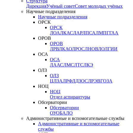
Структура
Дирекция
Учёный совет
Совет молодых учёных
Научные подразделения
Научные подразделения
ОРСК
ОРСК
ЛОА
ЛКАС
ЛАР
ЛПСА
ЛМПГ
ГАА
ОРОВ
ОРОВ
ЛРВ
ЛКАО
ЛРОС
ЛНОВ
ЛОЛ
ГИИ
ОСА
ОСА
ЛААС
ЛМС
ЛТС
ЛКЭ
ОЛЗ
ОЛЗ
ЦЛЗА
ЛРФ
ЛДЗОС
ЛРЭВ
ГОЗА
НОЦ
НОЦ
Отдел аспирантуры
Обсерватории
Обсерватории
ОУО
БАЛО
Административные и вспомогательные службы
Административные и вспомогательные
службы