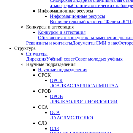
Сибирская лидарная станция
Малая стан
атмосферы
Станция оптических наблюде
Информационные ресурсы
Информационные ресурсы
Вычислительный кластер "Феликс-К"
П
Конкурсы и аттестация
Конкурсы и аттестация
Объявления о конкурсах на замещение должн
Реквизиты и контакты
Документы
СМИ о нас
Фотор
Структура
Структура
Дирекция
Учёный совет
Совет молодых учёных
Научные подразделения
Научные подразделения
ОРСК
ОРСК
ЛОА
ЛКАС
ЛАР
ЛПСА
ЛМПГ
ГАА
ОРОВ
ОРОВ
ЛРВ
ЛКАО
ЛРОС
ЛНОВ
ЛОЛ
ГИИ
ОСА
ОСА
ЛААС
ЛМС
ЛТС
ЛКЭ
ОЛЗ
ОЛЗ