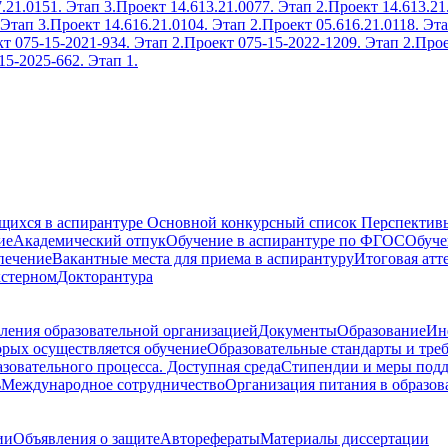
.21.0151. Этап 3.
Проект 14.613.21.0077. Этап 2.
Проект 14.613.21
 Этап 3.
Проект 14.616.21.0104. Этап 2.
Проект 05.616.21.0118. Эта
т 075-15-2021-934. Этап 2.
Проект 075-15-2022-1209. Этап 2.
Прое
15-2025-662. Этап 1.
ющихся в аспирантуре
Основной конкурсный список
Перспективы
ие
Академический отпук
Обучение в аспирантуре по ФГОС
Обуче
печение
Вакантные места для приема в аспирантуру
Итоговая атт
кстерном
Докторантура
ления образовательной организацией
Документы
Образование
Ин
орых осуществляется обучение
Образовательные стандарты и тре
зовательного процесса. Доступная среда
Стипендии и меры под
ь
Международное сотрудничество
Организация питания в образов
ии
Объявления о защите
Авторефераты
Материалы диссертации