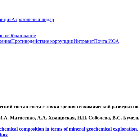
анция
Аэрозольный лидар
рнал
Образование
рения
Противодействие коррупции
Интранет
Почта ИОА
ский состав снега с точки зрения геохимической разведки п
 И.А. Матвеенко, А.А. Хващвская, Н.П. Соболева, В.С. Бучел
emical composition in terms of mineral geochemical exploration. I
ikov