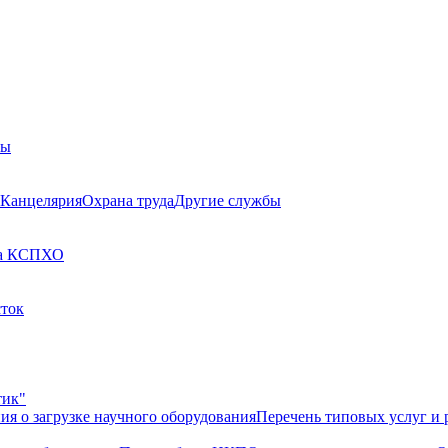
бы
Канцелярия
Охрана труда
Другие службы
а КСП
ХО
сток
тик"
ия о загрузке научного оборудования
Перечень типовых услуг и 