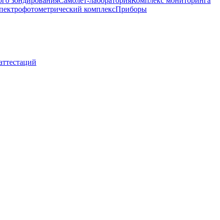
ого зондирования
Самолет-лаборатория
Комплекс мониторинга
пектрофотометрический комплекс
Приборы
 аттестаций