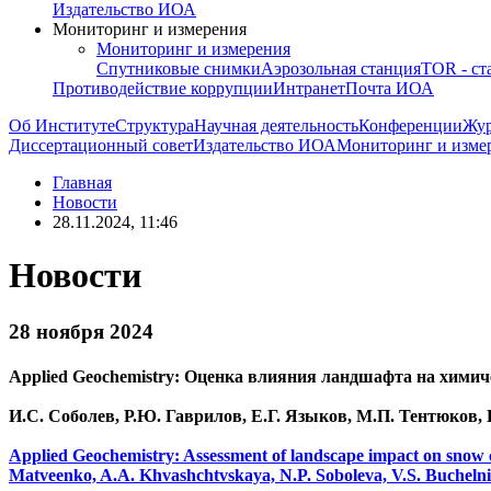
Издательство ИОА
Мониторинг и измерения
Мониторинг и измерения
Спутниковые снимки
Аэрозольная станция
TOR - ст
Противодействие коррупции
Интранет
Почта ИОА
Об Институте
Структура
Научная деятельность
Конференции
Жу
Диссертационный совет
Издательство ИОА
Мониторинг и изме
Главная
Новости
28.11.2024, 11:46
Новости
28 ноября 2024
Applied Geochemistry: Оценка влияния ландшафта на химиче
И.С. Соболев, Р.Ю. Гаврилов, Е.Г. Языков, М.П. Тентюков,
Applied Geochemistry: Assessment of landscape impact on snow ch
Matveenko, A.А. Khvashchtvskaya, N.P. Soboleva, V.S. Bucheln