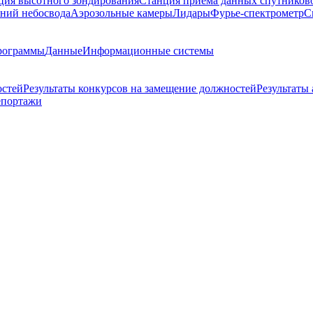
ция высотного зондирования
Станция приема данных спутников
ний небосвода
Аэрозольные камеры
Лидары
Фурье-спектрометр
С
рограммы
Данные
Информационные системы
остей
Результаты конкурсов на замещение должностей
Результаты
епортажи