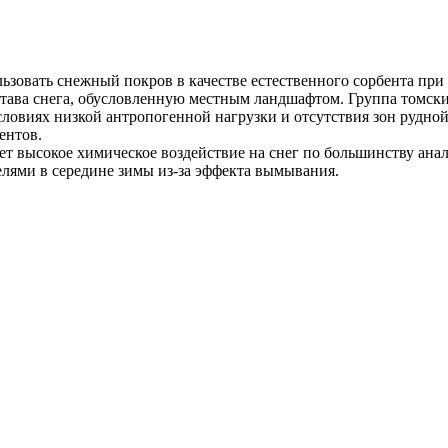
ьзовать снежный покров в качестве естественного сорбента пр
става снега, обусловленную местным ландшафтом. Группа томс
условиях низкой антропогенной нагрузки и отсутствия зон рудно
ентов.
ает высокое химическое воздействие на снег по большинству ан
лями в середине зимы из-за эффекта вымывания.