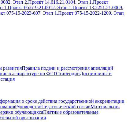
.0082. Этап 2.
Проект 14.616.21.0104. Этап 1.
Проект
п 1.
Проект 05.619.21.0012. Этап 1.
Проект 13.2251.21.0069.
кт 075-15-2023-607. Этап 1.
Проект 075-15-2022-1209. Этап
 развития
Правила подачи и рассмотрения апелляций
ние в аспирантуре по ФГТ
Стипендии
Дисциплины и
естация
формация о сроке действия государственной аккредитации
бования
Руководство
Педагогический состав
Материально-
держки обучающихся
Платные образовательные
ательной организации