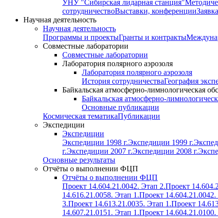
УНУ "Сибирская лидарная станция"
Методиче
сотрудничество
Выставки, конференции
Заявк
Научная деятельность
Научная деятельность
Программы и проекты
Гранты и контракты
Междунар
Совместные лаборатории
Совместные лаборатории
Лаборатория полярного аэрозоля
Лаборатория полярного аэрозоля
История сотрудничества
География эксп
Байкальская атмосферно-лимнологическая об
Байкальская атмосферно-лимнологическ
Основные публикации
Космическая тематика
Публикации
Экспедиции
Экспедиции
Экспедиции 1998 г.
Экспедиции 1999 г.
Экспед
г.
Экспедиции 2007 г.
Экспедиции 2008 г.
Экспе
Основные результаты
Отчёты о выполнении ФЦП
Отчёты о выполнении ФЦП
Проект 14.604.21.0042. Этап 2.
Проект 14.604.2
14.616.21.0058. Этап 1.
Проект 14.604.21.0042.
3.
Проект 14.613.21.0035. Этап 1.
Проект 14.613
14.607.21.0151. Этап 1.
Проект 14.604.21.0100.