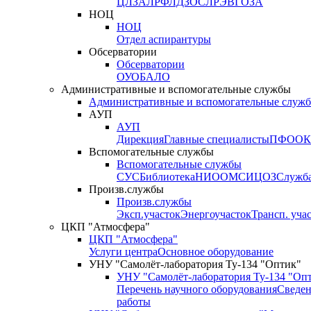
ЦЛЗА
ЛРФ
ЛДЗОС
ЛРЭВ
ГОЗА
НОЦ
НОЦ
Отдел аспирантуры
Обсерватории
Обсерватории
ОУО
БАЛО
Административные и вспомогательные службы
Административные и вспомогательные служ
АУП
АУП
Дирекция
Главные специалисты
ПФО
ОК
Вспомогательные службы
Вспомогательные службы
СУС
Библиотека
НИО
ОМС
ИЦ
ОЗ
Служб
Произв.службы
Произв.службы
Эксп.участок
Энергоучасток
Трансп. уча
ЦКП "Атмосфера"
ЦКП "Атмосфера"
Услуги центра
Основное оборудование
УНУ "Самолёт-лаборатория Ту-134 "Оптик"
УНУ "Самолёт-лаборатория Ту-134 "Оп
Перечень научного оборудования
Сведен
работы