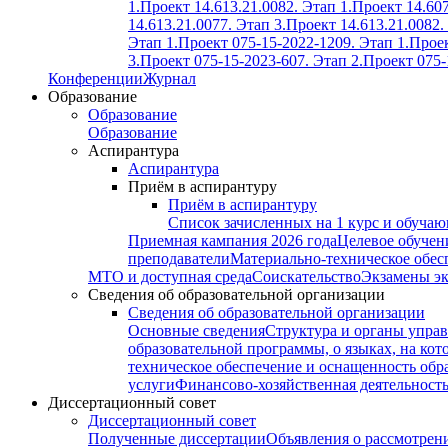
1.
Проект 14.613.21.0082. Этап 1.
Проект 14.607
14.613.21.0077. Этап 3.
Проект 14.613.21.0082.
Этап 1.
Проект 075-15-2022-1209. Этап 1.
Проек
3.
Проект 075-15-2023-607. Этап 2.
Проект 075-
Конференции
Журнал
Образование
Образование
Образование
Аспирантура
Аспирантура
Приём в аспирантуру
Приём в аспирантуру
Список зачисленных на 1 курс и обуча
Приемная кампания 2026 года
Целевое обучен
преподаватели
Материально-техническое обес
МТО и доступная среда
Соискательство
Экзамены э
Сведения об образовательной организации
Сведения об образовательной организации
Основные сведения
Структура и органы управ
образовательной программы, о языках, на кот
техническое обеспечение и оснащенность обра
услуги
Финансово-хозяйственная деятельност
Диссертационный совет
Диссертационный совет
Полученные диссертации
Объявления о рассмотрен