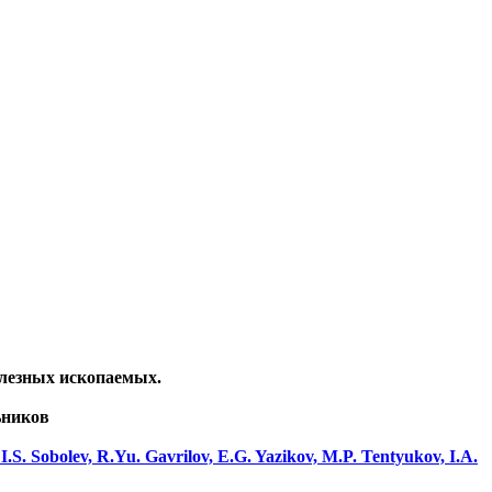
олезных ископаемых.
ьников
.S. Sobolev, R.Yu. Gavrilov, E.G. Yazikov, M.P. Tentyukov, I.A.