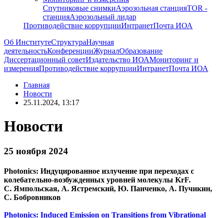
Спутниковые снимки
Аэрозольная станция
TOR -
станция
Аэрозольный лидар
Противодействие коррупции
Интранет
Почта ИОА
Об Институте
Структура
Научная
деятельность
Конференции
Журнал
Образование
Диссертационный совет
Издательство ИОА
Мониторинг и
измерения
Противодействие коррупции
Интранет
Почта ИОА
Главная
Новости
25.11.2024, 13:17
Новости
25 ноября 2024
Photonics: Индуцированное излучение при переходах с
колебательно-возбужденных уровней молекулы KrF.
С. Ямпольская, А. Ястремский, Ю. Панченко, А. Пучикин,
С. Бобровников
Photonics: Induced Emission on Transitions from Vibrational