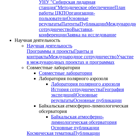
УНУ "Сибирская лидарная
станция"
Методическое обеспечение
План
работы ЦКП
Организации-
пользователи
Основные
результаты
Патенты
Публикации
Международн
сотрудничество
Выставки,
конференции
Заявка на исследование
Научная деятельность
Научная деятельность
Программы и проекты
Гранты и
контракты
Международное сотрудничество
Участие
в международных проектах и программах
Совместные лаборатории
Совместные лаборатории
Лаборатория полярного аэрозоля
Лаборатория полярного аэрозоля
История сотрудничества
География
экспедиций
Основные
результаты
Основные публикации
Байкальская атмосферно-лимнологическая
обсерватория
Байкальская атмосферно-
лимнологическая обсерватория
Основные публикации
Космическая тематика
Публикации