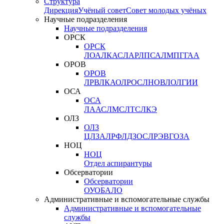
Структура
Дирекция
Учёный совет
Совет молодых учёных
Научные подразделения
Научные подразделения
ОРСК
ОРСК
ЛОА
ЛКАС
ЛАР
ЛПСА
ЛМПГ
ГАА
ОРОВ
ОРОВ
ЛРВ
ЛКАО
ЛРОС
ЛНОВ
ЛОЛ
ГИИ
ОСА
ОСА
ЛААС
ЛМС
ЛТС
ЛКЭ
ОЛЗ
ОЛЗ
ЦЛЗА
ЛРФ
ЛДЗОС
ЛРЭВ
ГОЗА
НОЦ
НОЦ
Отдел аспирантуры
Обсерватории
Обсерватории
ОУО
БАЛО
Административные и вспомогательные службы
Административные и вспомогательные
службы