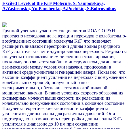
Excited Levels of the KrF Molecule. S. Yampolskaya,
A.Yastremskii, Yu.Panchenko, A.Puchikin, S.Bobrovnikov
Группой ученых с участием специалистов ИОА СО РАН
проведено исследование генерации переходов с колебательно-
возбужденных состояний молекулы KrF, что позволяет
расширить диапазон перестройки длины волны разрядного
KrF-усилителя за счет индуцированных переходов. Результаты
получены с использованием численного моделирования,
поскольку оно является удобным инструментом для анализа
взаимосвязей между условиями накачки, процессами в
активной среде усилителя и генерацией лазера. Показано, что
высокий коэффициент усиления на переходах с возбужденных
колебательных уровней, полученный ранее
экспериментально, обеспечивается высокой пиковой
мощностью накачки. В таких условиях скорость образования
эксимерных молекул выше скорости их релаксации из
колебательно-возбужденных состояний в основное состояние.
Получены теоретические зависимости коэффициента
усиления от длины волны для различных давлений. Они
подтверждают возможность перестройки длины волны KrF-
усилителя в диапазоне до 10 нм при сохранении