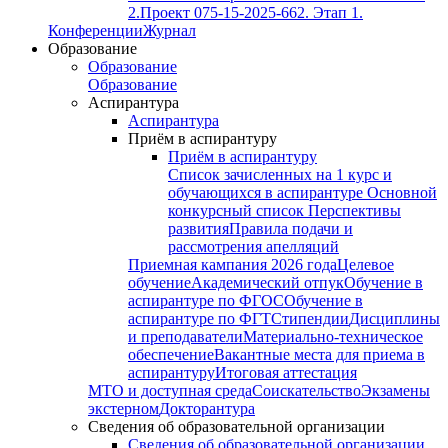
2.
Проект 075-15-2025-662. Этап 1.
Конференции
Журнал
Образование
Образование
Образование
Аспирантура
Аспирантура
Приём в аспирантуру
Приём в аспирантуру
Список зачисленных на 1 курс и
обучающихся в аспирантуре
Основной
конкурсный список
Перспективы
развития
Правила подачи и
рассмотрения апелляций
Приемная кампания 2026 года
Целевое
обучение
Академический отпук
Обучение в
аспирантуре по ФГОС
Обучение в
аспирантуре по ФГТ
Стипендии
Дисциплины
и преподаватели
Материально-техническое
обеспечение
Вакантные места для приема в
аспирантуру
Итоговая аттестация
МТО и доступная среда
Соискательство
Экзамены
экстерном
Докторантура
Сведения об образовательной организации
Сведения об образовательной организации