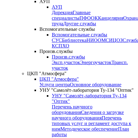
АУП
АУП
Дирекция
Главные
специалисты
ПФО
ОК
Канцелярия
Охран
труда
Другие службы
Вспомогательные службы
Вспомогательные службы
СУС
Библиотека
НИО
ОМС
ИЦ
ОЗ
Служб
КСП
ХО
Произв.службы
Произв.службы
Эксп.участок
Энергоучасток
Трансп.
участок
ЦКП "Атмосфера"
ЦКП "Атмосфера"
Услуги центра
Основное оборудование
УНУ "Самолёт-лаборатория Ту-134 "Оптик"
УНУ "Самолёт-лаборатория Ту-134
"Оптик"
Перечень научного
оборудования
Сведения о загрузке
научного оборудования
Перечень
типовых услуг и регламент доступа к
ним
Методическое обеспечение
План
работы