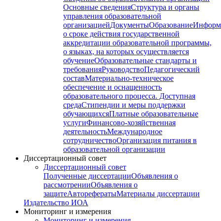
Основные сведения
Структура и органы
управления образовательной
организацией
Документы
Образование
Информ
о сроке действия государственной
аккредитации образовательной программы,
о языках, на которых осуществляется
обучение
Образовательные стандарты и
требования
Руководство
Педагогический
состав
Материально-техническое
обеспечение и оснащенность
образовательного процесса. Доступная
среда
Стипендии и меры поддержки
обучающихся
Платные образовательные
услуги
Финансово-хозяйственная
деятельность
Международное
сотрудничество
Организация питания в
образовательной организации
Диссертационный совет
Диссертационный совет
Полученные диссертации
Объявления о
рассмотрении
Объявления о
защите
Авторефераты
Материалы диссертации
Издательство ИОА
Мониторинг и измерения
Мониторинг и измерения