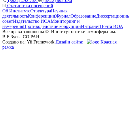
(3822) 492-738
(3822) 492-086
Статистика посещений
Об Институте
Структура
Научная
деятельность
Конференции
Журнал
Образование
Диссертационн
совет
Издательство ИОА
Мониторинг и
измерения
Противодействие коррупции
Интранет
Почта ИОА
Все права защищены ©
Институт оптики атмосферы им.
В.Е.Зуева СО РАН
Создано на: Yii Framework
Дизайн сайта:
Красная
рамка