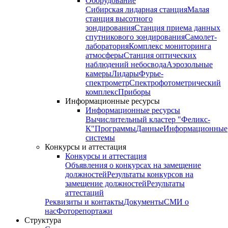
Оборудование
Сибирская лидарная станция
Малая
станция высотного
зондирования
Станция приема данных
спутникового зондирования
Самолет-
лаборатория
Комплекс мониторинга
атмосферы
Станция оптических
наблюдений небосвода
Аэрозольные
камеры
Лидары
Фурье-
спектрометр
Спектрофотометрический
комплекс
Приборы
Информационные ресурсы
Информационные ресурсы
Вычислительный кластер "Феликс-
К"
Программы
Данные
Информационные
системы
Конкурсы и аттестация
Конкурсы и аттестация
Объявления о конкурсах на замещение
должностей
Результаты конкурсов на
замещение должностей
Результаты
аттестаций
Реквизиты и контакты
Документы
СМИ о
нас
Фоторепортажи
Структура