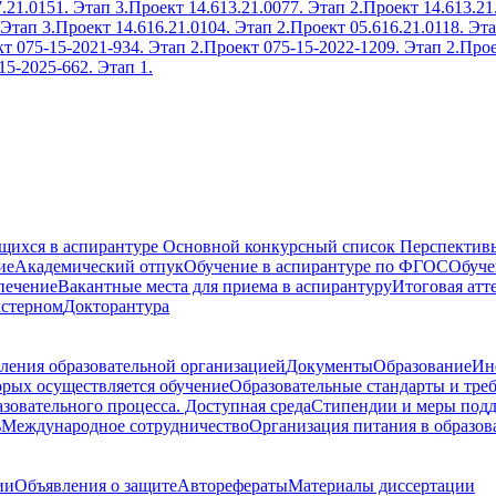
.21.0151. Этап 3.
Проект 14.613.21.0077. Этап 2.
Проект 14.613.21
 Этап 3.
Проект 14.616.21.0104. Этап 2.
Проект 05.616.21.0118. Эта
т 075-15-2021-934. Этап 2.
Проект 075-15-2022-1209. Этап 2.
Прое
15-2025-662. Этап 1.
ющихся в аспирантуре
Основной конкурсный список
Перспективы
ие
Академический отпук
Обучение в аспирантуре по ФГОС
Обуче
печение
Вакантные места для приема в аспирантуру
Итоговая атт
кстерном
Докторантура
ления образовательной организацией
Документы
Образование
Ин
орых осуществляется обучение
Образовательные стандарты и тре
зовательного процесса. Доступная среда
Стипендии и меры под
ь
Международное сотрудничество
Организация питания в образов
ии
Объявления о защите
Авторефераты
Материалы диссертации