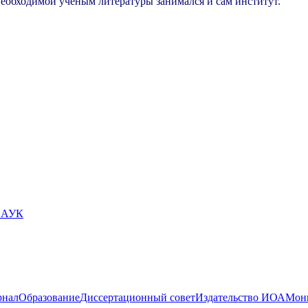
обходимой ученым литературы занимался и сам институт.
НАУК
рнал
Образование
Диссертационный совет
Издательство ИОА
Мони