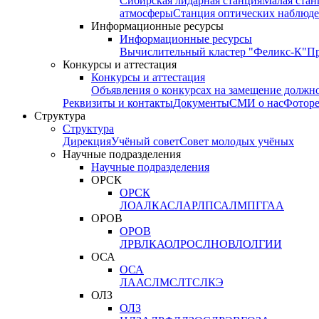
Сибирская лидарная станция
Малая стан
атмосферы
Станция оптических наблюде
Информационные ресурсы
Информационные ресурсы
Вычислительный кластер "Феликс-К"
П
Конкурсы и аттестация
Конкурсы и аттестация
Объявления о конкурсах на замещение должн
Реквизиты и контакты
Документы
СМИ о нас
Фотор
Структура
Структура
Дирекция
Учёный совет
Совет молодых учёных
Научные подразделения
Научные подразделения
ОРСК
ОРСК
ЛОА
ЛКАС
ЛАР
ЛПСА
ЛМПГ
ГАА
ОРОВ
ОРОВ
ЛРВ
ЛКАО
ЛРОС
ЛНОВ
ЛОЛ
ГИИ
ОСА
ОСА
ЛААС
ЛМС
ЛТС
ЛКЭ
ОЛЗ
ОЛЗ