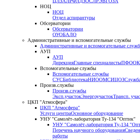
ЦЛЗА
ЛРФ
ЛДЗОС
ЛРЭВ
ГОЗА
НОЦ
НОЦ
Отдел аспирантуры
Обсерватории
Обсерватории
ОУО
БАЛО
Административные и вспомогательные службы
Административные и вспомогательные служ
АУП
АУП
Дирекция
Главные специалисты
ПФО
ОК
Вспомогательные службы
Вспомогательные службы
СУС
Библиотека
НИО
ОМС
ИЦ
ОЗ
Служб
Произв.службы
Произв.службы
Эксп.участок
Энергоучасток
Трансп. уча
ЦКП "Атмосфера"
ЦКП "Атмосфера"
Услуги центра
Основное оборудование
УНУ "Самолёт-лаборатория Ту-134 "Оптик"
УНУ "Самолёт-лаборатория Ту-134 "Оп
Перечень научного оборудования
Сведен
работы