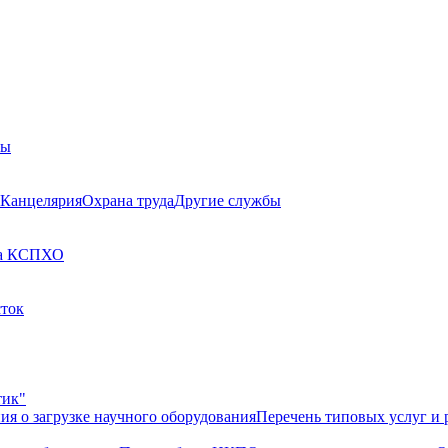
бы
Канцелярия
Охрана труда
Другие службы
а КСП
ХО
сток
тик"
ия о загрузке научного оборудования
Перечень типовых услуг и 