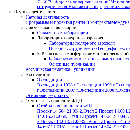
УНУ "Сибирская лидарная станция"
Методиче
сотрудничество
Выставки, конференции
Заявк
Научная деятельность
Научная деятельность
Программы и проекты
Гранты и контракты
Междунар
Совместные лаборатории
Совместные лаборатории
Лаборатория полярного аэрозоля
Лаборатория полярного аэрозоля
История сотрудничества
География эксп
Байкальская атмосферно-лимнологическая об
Байкальская атмосферно-лимнологическ
Основные публикации
Космическая тематика
Публикации
Экспедиции
Экспедиции
Экспедиции 1998 г.
Экспедиции 1999 г.
Экспед
г.
Экспедиции 2007 г.
Экспедиции 2008 г.
Экспе
Основные результаты
Отчёты о выполнении ФЦП
Отчёты о выполнении ФЦП
Проект 14.604.21.0042. Этап 2.
Проект 14.604.2
14.616.21.0058. Этап 1.
Проект 14.604.21.0042.
3.
Проект 14.613.21.0035. Этап 1.
Проект 14.613
14.607.21.0151. Этап 1.
Проект 14.604.21.0100.