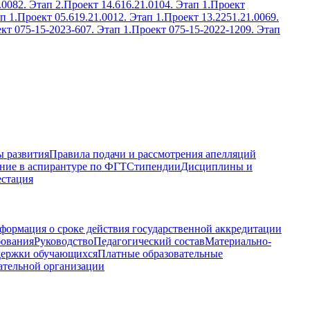
.0082. Этап 2.
Проект 14.616.21.0104. Этап 1.
Проект
п 1.
Проект 05.619.21.0012. Этап 1.
Проект 13.2251.21.0069.
кт 075-15-2023-607. Этап 1.
Проект 075-15-2022-1209. Этап
 развития
Правила подачи и рассмотрения апелляций
ние в аспирантуре по ФГТ
Стипендии
Дисциплины и
естация
формация о сроке действия государственной аккредитации
бования
Руководство
Педагогический состав
Материально-
держки обучающихся
Платные образовательные
ательной организации