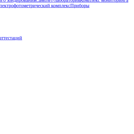
ого зондирования
Самолет-лаборатория
Комплекс мониторинга
пектрофотометрический комплекс
Приборы
 аттестаций