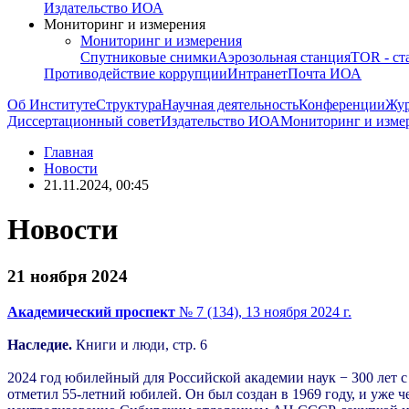
Издательство ИОА
Мониторинг и измерения
Мониторинг и измерения
Спутниковые снимки
Аэрозольная станция
TOR - ст
Противодействие коррупции
Интранет
Почта ИОА
Об Институте
Структура
Научная деятельность
Конференции
Жу
Диссертационный совет
Издательство ИОА
Мониторинг и изме
Главная
Новости
21.11.2024, 00:45
Новости
21 ноября 2024
Академический проспект
№ 7 (134), 13 ноября 2024 г.
Наследие.
Книги и люди, стр. 6
2024 год юбилейный для Российской академии наук − 300 лет 
отметил 55-летний юбилей. Он был создан в 1969 году, и уже 