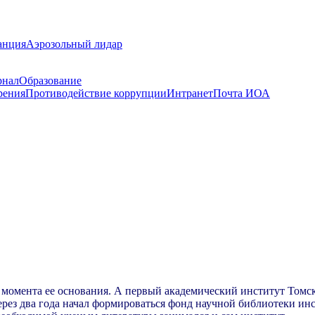
анция
Аэрозольный лидар
рнал
Образование
рения
Противодействие коррупции
Интранет
Почта ИОА
с момента ее основания. А первый академический институт Томс
через два года начал формироваться фонд научной библиотеки и