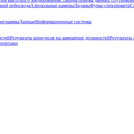
ция высотного зондирования
Станция приема данных спутников
ний небосвода
Аэрозольные камеры
Лидары
Фурье-спектрометр
С
рограммы
Данные
Информационные системы
остей
Результаты конкурсов на замещение должностей
Результаты
епортажи