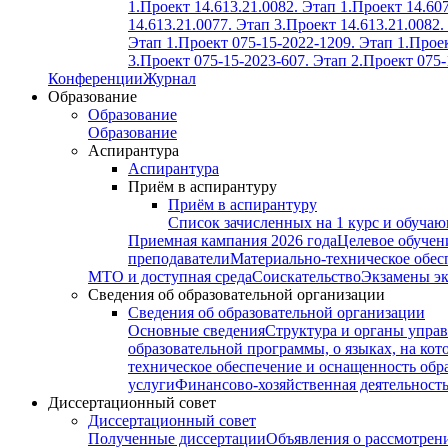
1.
Проект 14.613.21.0082. Этап 1.
Проект 14.607
14.613.21.0077. Этап 3.
Проект 14.613.21.0082.
Этап 1.
Проект 075-15-2022-1209. Этап 1.
Проек
3.
Проект 075-15-2023-607. Этап 2.
Проект 075-
Конференции
Журнал
Образование
Образование
Образование
Аспирантура
Аспирантура
Приём в аспирантуру
Приём в аспирантуру
Список зачисленных на 1 курс и обуча
Приемная кампания 2026 года
Целевое обучен
преподаватели
Материально-техническое обес
МТО и доступная среда
Соискательство
Экзамены э
Сведения об образовательной организации
Сведения об образовательной организации
Основные сведения
Структура и органы управ
образовательной программы, о языках, на кот
техническое обеспечение и оснащенность обра
услуги
Финансово-хозяйственная деятельност
Диссертационный совет
Диссертационный совет
Полученные диссертации
Объявления о рассмотрен